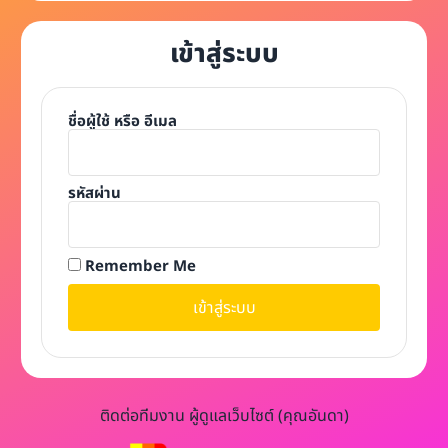
เข้าสู่ระบบ
ชื่อผู้ใช้ หรือ อีเมล
รหัสผ่าน
Remember Me
เข้าสู่ระบบ
Alternative:
ติดต่อทีมงาน ผู้ดูแลเว็บไซต์ (คุณอันดา)