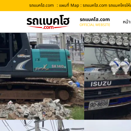
รถแบคโฮ.com
: แผนที่ Map : รถแบคโฮ.com รถแมคโครให้เช่า 
รถแบคโฮ.com
หน้า
OFFICIAL WEBSITE