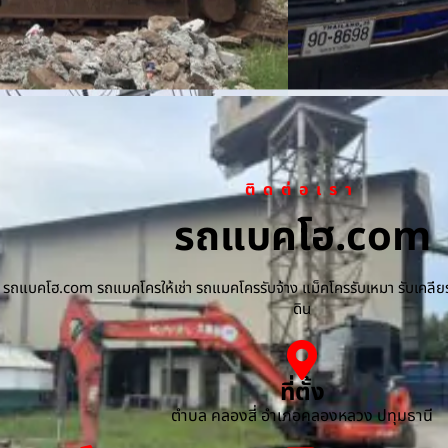
ติดต่อเรา
รถแบคโฮ.com
รถแบคโฮ.com รถแมคโครให้เช่า รถแมคโครรับจ้าง แม็คโครรับเหมา รับเคลียร์ริ่
ดิน
ที่ตั้ง
ตำบล คลองสี่ อำเภอคลองหลวง ปทุมธานี