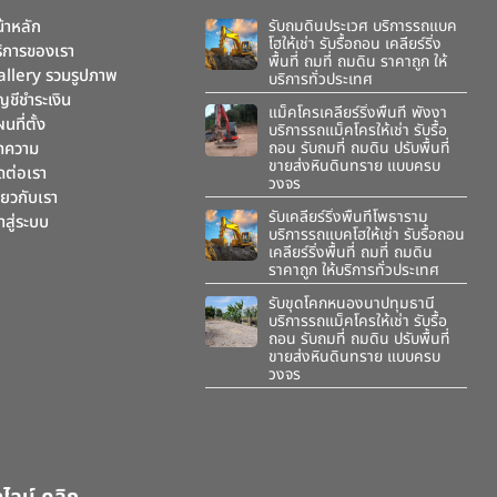
้าหลัก
รับถมดินประเวศ บริการรถแบค
โฮให้เช่า รับรื้อถอน เคลียร์ริ่ง
ิการของเรา
พื้นที่ ถมที่ ถมดิน ราคาถูก ให้
allery รวมรูปภาพ
บริการทั่วประเทศ
ญชีชำระเงิน
แม็คโครเคลียร์ริ่งพื้นที่ พังงา
นที่ตั้ง
บริการรถแม็คโครให้เช่า รับรื้อ
ทความ
ถอน รับถมที่ ถมดิน ปรับพื้นที่
ขายส่งหินดินทราย แบบครบ
ดต่อเรา
วงจร
ี่ยวกับเรา
รับเคลียร์ริ่งพื้นที่โพธาราม
้าสู่ระบบ
บริการรถแบคโฮให้เช่า รับรื้อถอน
เคลียร์ริ่งพื้นที่ ถมที่ ถมดิน
ราคาถูก ให้บริการทั่วประเทศ
รับขุดโคกหนองนาปทุมธานี
บริการรถแม็คโครให้เช่า รับรื้อ
ถอน รับถมที่ ถมดิน ปรับพื้นที่
ขายส่งหินดินทราย แบบครบ
วงจร