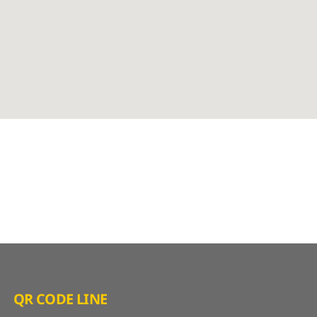
QR CODE LINE