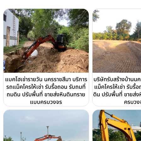
แบคโฮเช่ารายวัน นครราชสีมา บริการ
บริษัทรับสร้างบ้าน
รถแม็คโครให้เช่า รับรื้อถอน รับถมที่
แม็คโครให้เช่า รับรื้
ถมดิน ปรับพื้นที่ ขายส่งหินดินทราย
ดิน ปรับพื้นที่ ขายส
แบบครบวงจร
ครบวง