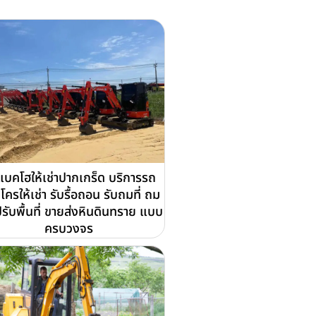
บคโฮให้เช่าปากเกร็ด บริการรถ
โครให้เช่า รับรื้อถอน รับถมที่ ถม
ปรับพื้นที่ ขายส่งหินดินทราย แบบ
ครบวงจร