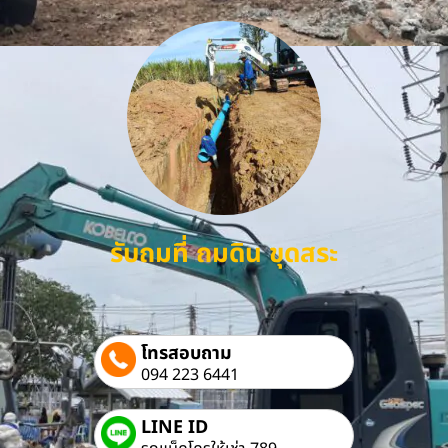
รับถมที่ ถมดิน ขุดสระ
โทรสอบถาม
094 223 6441
LINE ID