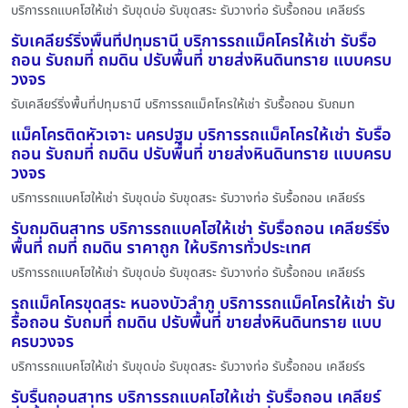
บริการรถแบคโฮให้เช่า รับขุดบ่อ รับขุดสระ รับวางท่อ รับรื้อถอน เคลียร์ร
รับเคลียร์ริ่งพื้นที่ปทุมธานี บริการรถแม็คโครให้เช่า รับรื้อ
ถอน รับถมที่ ถมดิน ปรับพื้นที่ ขายส่งหินดินทราย แบบครบ
วงจร
รับเคลียร์ริ่งพื้นที่ปทุมธานี บริการรถแม็คโครให้เช่า รับรื้อถอน รับถมท
แม็คโครติดหัวเจาะ นครปฐม บริการรถแม็คโครให้เช่า รับรื้อ
ถอน รับถมที่ ถมดิน ปรับพื้นที่ ขายส่งหินดินทราย แบบครบ
วงจร
บริการรถแบคโฮให้เช่า รับขุดบ่อ รับขุดสระ รับวางท่อ รับรื้อถอน เคลียร์ร
รับถมดินสาทร บริการรถแบคโฮให้เช่า รับรื้อถอน เคลียร์ริ่ง
พื้นที่ ถมที่ ถมดิน ราคาถูก ให้บริการทั่วประเทศ
บริการรถแบคโฮให้เช่า รับขุดบ่อ รับขุดสระ รับวางท่อ รับรื้อถอน เคลียร์ร
รถแม็คโครขุดสระ หนองบัวลำภู บริการรถแม็คโครให้เช่า รับ
รื้อถอน รับถมที่ ถมดิน ปรับพื้นที่ ขายส่งหินดินทราย แบบ
ครบวงจร
บริการรถแบคโฮให้เช่า รับขุดบ่อ รับขุดสระ รับวางท่อ รับรื้อถอน เคลียร์ร
รับรื้นถอนสาทร บริการรถแบคโฮให้เช่า รับรื้อถอน เคลียร์