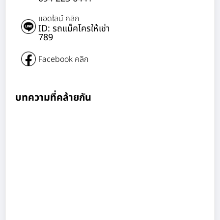
แอดไลน์ คลิก
ID: รถแม็คโครให้เช่า
789
Facebook คลิก
บทความที่คล้ายกัน