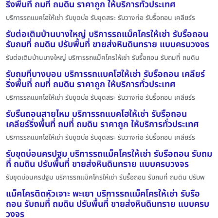
ริ่งพื้นที่ ถมที่ ถมดิน ราคาถูก ให้บริการทั่วประเทศ
บริการรถแบคโฮให้เช่า รับขุดบ่อ รับขุดสระ รับวางท่อ รับรื้อถอน เคลียร์ร
รับต่อเติมบ้านบางใหญ่ บริการรถแม็คโครให้เช่า รับรื้อถอน
รับถมที่ ถมดิน ปรับพื้นที่ ขายส่งหินดินทราย แบบครบวงจร
รับต่อเติมบ้านบางใหญ่ บริการรถแม็คโครให้เช่า รับรื้อถอน รับถมที่ ถมดิน
รับถมที่บางบอน บริการรถแบคโฮให้เช่า รับรื้อถอน เคลียร์
ริ่งพื้นที่ ถมที่ ถมดิน ราคาถูก ให้บริการทั่วประเทศ
บริการรถแบคโฮให้เช่า รับขุดบ่อ รับขุดสระ รับวางท่อ รับรื้อถอน เคลียร์ร
รับรื้นถอนสายไหม บริการรถแบคโฮให้เช่า รับรื้อถอน
เคลียร์ริ่งพื้นที่ ถมที่ ถมดิน ราคาถูก ให้บริการทั่วประเทศ
บริการรถแบคโฮให้เช่า รับขุดบ่อ รับขุดสระ รับวางท่อ รับรื้อถอน เคลียร์ร
รับขุดบ่อนครปฐม บริการรถแม็คโครให้เช่า รับรื้อถอน รับถม
ที่ ถมดิน ปรับพื้นที่ ขายส่งหินดินทราย แบบครบวงจร
รับขุดบ่อนครปฐม บริการรถแม็คโครให้เช่า รับรื้อถอน รับถมที่ ถมดิน ปรับพ
แม็คโครติดหัวเจาะ พะเยา บริการรถแม็คโครให้เช่า รับรื้อ
ถอน รับถมที่ ถมดิน ปรับพื้นที่ ขายส่งหินดินทราย แบบครบ
วงจร