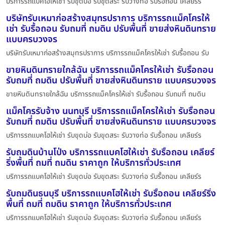
บริการรถแบคโฮให้เช่า รับขุดบ่อ รับขุดสระ รับวางท่อ รับรื้อถอน เคลียร์ร
บริษัทรับเหมาก่อสร้างสมุทรปราการ บริการรถแม็คโครให้
เช่า รับรื้อถอน รับถมที่ ถมดิน ปรับพื้นที่ ขายส่งหินดินทราย
แบบครบวงจร
บริษัทรับเหมาก่อสร้างสมุทรปราการ บริการรถแม็คโครให้เช่า รับรื้อถอน รับ
ขายหินดินทรายใกล้ฉัน บริการรถแม็คโครให้เช่า รับรื้อถอน
รับถมที่ ถมดิน ปรับพื้นที่ ขายส่งหินดินทราย แบบครบวงจร
ขายหินดินทรายใกล้ฉัน บริการรถแม็คโครให้เช่า รับรื้อถอน รับถมที่ ถมดิน
แม็คโครรับจ้าง นนทบุรี บริการรถแม็คโครให้เช่า รับรื้อถอน
รับถมที่ ถมดิน ปรับพื้นที่ ขายส่งหินดินทราย แบบครบวงจร
บริการรถแบคโฮให้เช่า รับขุดบ่อ รับขุดสระ รับวางท่อ รับรื้อถอน เคลียร์ร
รับถมดินบ้านโป่ง บริการรถแบคโฮให้เช่า รับรื้อถอน เคลียร์
ริ่งพื้นที่ ถมที่ ถมดิน ราคาถูก ให้บริการทั่วประเทศ
บริการรถแบคโฮให้เช่า รับขุดบ่อ รับขุดสระ รับวางท่อ รับรื้อถอน เคลียร์ร
รับถมดินธนบุรี บริการรถแบคโฮให้เช่า รับรื้อถอน เคลียร์ริ่ง
พื้นที่ ถมที่ ถมดิน ราคาถูก ให้บริการทั่วประเทศ
บริการรถแบคโฮให้เช่า รับขุดบ่อ รับขุดสระ รับวางท่อ รับรื้อถอน เคลียร์ร