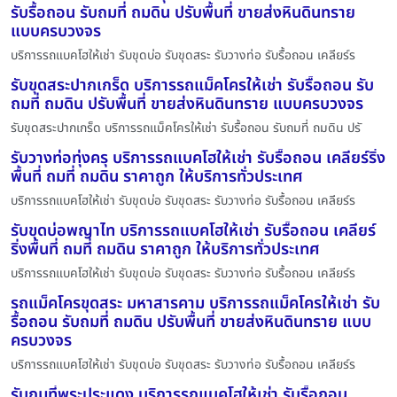
รับรื้อถอน รับถมที่ ถมดิน ปรับพื้นที่ ขายส่งหินดินทราย
แบบครบวงจร
บริการรถแบคโฮให้เช่า รับขุดบ่อ รับขุดสระ รับวางท่อ รับรื้อถอน เคลียร์ร
รับขุดสระปากเกร็ด บริการรถแม็คโครให้เช่า รับรื้อถอน รับ
ถมที่ ถมดิน ปรับพื้นที่ ขายส่งหินดินทราย แบบครบวงจร
รับขุดสระปากเกร็ด บริการรถแม็คโครให้เช่า รับรื้อถอน รับถมที่ ถมดิน ปรั
รับวางท่อทุ่งครุ บริการรถแบคโฮให้เช่า รับรื้อถอน เคลียร์ริ่ง
พื้นที่ ถมที่ ถมดิน ราคาถูก ให้บริการทั่วประเทศ
บริการรถแบคโฮให้เช่า รับขุดบ่อ รับขุดสระ รับวางท่อ รับรื้อถอน เคลียร์ร
รับขุดบ่อพญาไท บริการรถแบคโฮให้เช่า รับรื้อถอน เคลียร์
ริ่งพื้นที่ ถมที่ ถมดิน ราคาถูก ให้บริการทั่วประเทศ
บริการรถแบคโฮให้เช่า รับขุดบ่อ รับขุดสระ รับวางท่อ รับรื้อถอน เคลียร์ร
รถแม็คโครขุดสระ มหาสารคาม บริการรถแม็คโครให้เช่า รับ
รื้อถอน รับถมที่ ถมดิน ปรับพื้นที่ ขายส่งหินดินทราย แบบ
ครบวงจร
บริการรถแบคโฮให้เช่า รับขุดบ่อ รับขุดสระ รับวางท่อ รับรื้อถอน เคลียร์ร
รับถมที่พระประแดง บริการรถแบคโฮให้เช่า รับรื้อถอน