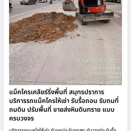
แม็คโครเคลียร์ริ่งพื้นที่ สมุทรปราการ
บริการรถแม็คโครให้เช่า รับรื้อถอน รับถมที่
ถมดิน ปรับพื้นที่ ขายส่งหินดินทราย แบบ
ครบวงจร
บริการรถแบคโฮให้เช่า รับขุดบ่อ รับขุดสระ รับวางท่อ รับรื้อ