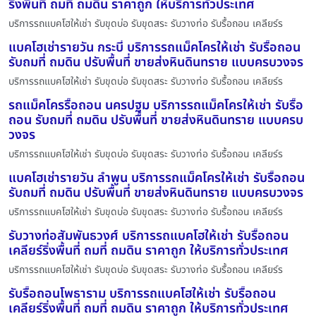
ริ่งพื้นที่ ถมที่ ถมดิน ราคาถูก ให้บริการทั่วประเทศ
บริการรถแบคโฮให้เช่า รับขุดบ่อ รับขุดสระ รับวางท่อ รับรื้อถอน เคลียร์ร
แบคโฮเช่ารายวัน กระบี่ บริการรถแม็คโครให้เช่า รับรื้อถอน
รับถมที่ ถมดิน ปรับพื้นที่ ขายส่งหินดินทราย แบบครบวงจร
บริการรถแบคโฮให้เช่า รับขุดบ่อ รับขุดสระ รับวางท่อ รับรื้อถอน เคลียร์ร
รถแม็คโครรื้อถอน นครปฐม บริการรถแม็คโครให้เช่า รับรื้อ
ถอน รับถมที่ ถมดิน ปรับพื้นที่ ขายส่งหินดินทราย แบบครบ
วงจร
บริการรถแบคโฮให้เช่า รับขุดบ่อ รับขุดสระ รับวางท่อ รับรื้อถอน เคลียร์ร
แบคโฮเช่ารายวัน ลำพูน บริการรถแม็คโครให้เช่า รับรื้อถอน
รับถมที่ ถมดิน ปรับพื้นที่ ขายส่งหินดินทราย แบบครบวงจร
บริการรถแบคโฮให้เช่า รับขุดบ่อ รับขุดสระ รับวางท่อ รับรื้อถอน เคลียร์ร
รับวางท่อสัมพันธวงศ์ บริการรถแบคโฮให้เช่า รับรื้อถอน
เคลียร์ริ่งพื้นที่ ถมที่ ถมดิน ราคาถูก ให้บริการทั่วประเทศ
บริการรถแบคโฮให้เช่า รับขุดบ่อ รับขุดสระ รับวางท่อ รับรื้อถอน เคลียร์ร
รับรื้อถอนโพธาราม บริการรถแบคโฮให้เช่า รับรื้อถอน
เคลียร์ริ่งพื้นที่ ถมที่ ถมดิน ราคาถูก ให้บริการทั่วประเทศ