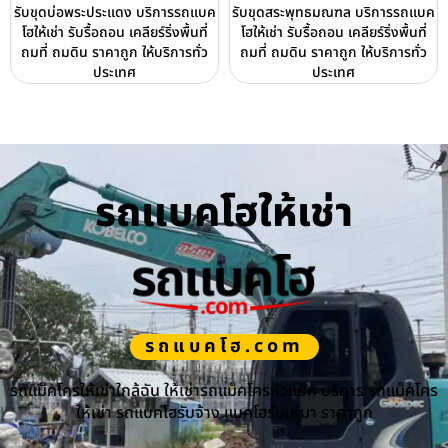
รับขุดบ่อพระประแดง บริการรถแบค
รับขุดสระพุทธมณฑล บริการรถแบค
โฮให้เช่า รับรื้อถอน เคลียร์ริ่งพื้นที่
โฮให้เช่า รับรื้อถอน เคลียร์ริ่งพื้นที่
ถมที่ ถมดิน ราคาถูก ให้บริการทั่ว
ถมที่ ถมดิน ราคาถูก ให้บริการทั่ว
ประเทศ
ประเทศ
รถแบคโฮให้เช่า
รถแบคโฮ.com
รถแม็คโครให้เช่าใกล้ฉัน ให้เช่ารถแม็คโครหัวแย็ก บริการ รถแม็คโคร
ให้เช่า รถแบคโฮรับจ้าง แบคโฮรับเหมา ราคาถูก