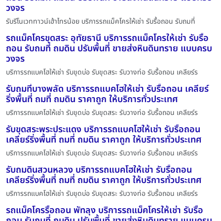
วงจร
รับรีโนเวททาวน์เฮ้าไทรน้อย บริการรถแม็คโครให้เช่า รับรื้อถอน รับถมที่
รถแม็คโครขุดสระ อุทัยธานี บริการรถแม็คโครให้เช่า รับรื้อ
ถอน รับถมที่ ถมดิน ปรับพื้นที่ ขายส่งหินดินทราย แบบครบ
วงจร
บริการรถแบคโฮให้เช่า รับขุดบ่อ รับขุดสระ รับวางท่อ รับรื้อถอน เคลียร์ร
รับถมที่บางพลัด บริการรถแบคโฮให้เช่า รับรื้อถอน เคลียร์
ริ่งพื้นที่ ถมที่ ถมดิน ราคาถูก ให้บริการทั่วประเทศ
บริการรถแบคโฮให้เช่า รับขุดบ่อ รับขุดสระ รับวางท่อ รับรื้อถอน เคลียร์ร
รับขุดสระพระประแดง บริการรถแบคโฮให้เช่า รับรื้อถอน
เคลียร์ริ่งพื้นที่ ถมที่ ถมดิน ราคาถูก ให้บริการทั่วประเทศ
บริการรถแบคโฮให้เช่า รับขุดบ่อ รับขุดสระ รับวางท่อ รับรื้อถอน เคลียร์ร
รับถมดินสวนหลวง บริการรถแบคโฮให้เช่า รับรื้อถอน
เคลียร์ริ่งพื้นที่ ถมที่ ถมดิน ราคาถูก ให้บริการทั่วประเทศ
บริการรถแบคโฮให้เช่า รับขุดบ่อ รับขุดสระ รับวางท่อ รับรื้อถอน เคลียร์ร
รถแม็คโครรื้อถอน พัทลุง บริการรถแม็คโครให้เช่า รับรื้อ
ถอน รับถมที่ ถมดิน ปรับพื้นที่ ขายส่งหินดินทราย แบบครบ