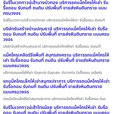
รับรีโนเวททาวน์เฮ้าบางบัวทอง บริการรถแม็คโครให้เช่า รับ
รื้อถอน รับถมที่ ถมดิน ปรับพื้นที่ ขายส่งหินดินทราย แบบ
ครบวงจร
รับรีโนเวททาวน์เฮ้าบางบัวทอง บริการรถแม็คโครให้เช่า รับรื้อถอน รับถมที
บริษัทรับสร้างบ้านปทุมธานี บริการรถแม็คโครให้เช่า รับรื้อ
ถอน รับถมที่ ถมดิน ปรับพื้นที่ ขายส่งหินดินทราย แบบครบ
วงจร
บริษัทรับสร้างบ้านปทุมธานี บริการรถแม็คโครให้เช่า รับรื้อถอน รับถมที่
แม็คโครเคลียร์ริ่งพื้นที่ สมุทรสงคราม บริการรถแม็คโครให้
เช่า รับรื้อถอน รับถมที่ ถมดิน ปรับพื้นที่ ขายส่งหินดินทราย
แบบครบวงจร
บริการรถแบคโฮให้เช่า รับขุดบ่อ รับขุดสระ รับวางท่อ รับรื้อถอน เคลียร์ร
รถแม็คโครเล็กให้เช่าสมุทรปราการ บริการรถแม็คโครให้เช่า
รับรื้อถอน รับถมที่ ถมดิน ปรับพื้นที่ ขายส่งหินดินทราย
แบบครบวงจร
รถแม็คโครเล็กให้เช่าสมุทรปราการ บริการรถแม็คโครให้เช่า รับรื้อถอน รับถ
รับรีโนเวททาวน์เฮ้าไทรน้อย บริการรถแม็คโครให้เช่า รับรื้อ
ถอน รับถมที่ ถมดิน ปรับพื้นที่ ขายส่งหินดินทราย แบบครบ