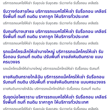
บริการรถแบคโฮให้เช่า รับขุดบ่อ รับขุดสระ รับวางท่อ รับรื้อถอน เคลียร์ร
รับวางท่อสายไหม บริการรถแบคโฮให้เช่า รับรื้อถอน เคลียร์
ริ่งพื้นที่ ถมที่ ถมดิน ราคาถูก ให้บริการทั่วประเทศ
บริการรถแบคโฮให้เช่า รับขุดบ่อ รับขุดสระ รับวางท่อ รับรื้อถอน เคลียร์ร
รับถมที่บางเสาธง บริการรถแบคโฮให้เช่า รับรื้อถอน เคลียร์
ริ่งพื้นที่ ถมที่ ถมดิน ราคาถูก ให้บริการทั่วประเทศ
บริการรถแบคโฮให้เช่า รับขุดบ่อ รับขุดสระ รับวางท่อ รับรื้อถอน เคลียร์ร
รถแม็คโครเล็กให้เช่าบางใหญ่ บริการรถแม็คโครให้เช่า รับ
รื้อถอน รับถมที่ ถมดิน ปรับพื้นที่ ขายส่งหินดินทราย แบบ
ครบวงจร
รถแม็คโครเล็กให้เช่าบางใหญ่ บริการรถแม็คโครให้เช่า รับรื้อถอน รับถมที่
ขายหินดินทรายใกล้ฉัน บริการรถแม็คโครให้เช่า รับรื้อถอน
รับถมที่ ถมดิน ปรับพื้นที่ ขายส่งหินดินทราย แบบครบวงจร
ขายหินดินทรายใกล้ฉัน บริการรถแม็คโครให้เช่า รับรื้อถอน รับถมที่ ถมดิน
รับขุดบ่อโพธาราม บริการรถแบคโฮให้เช่า รับรื้อถอน เคลียร์
ริ่งพื้นที่ ถมที่ ถมดิน ราคาถูก ให้บริการทั่วประเทศ
บริการรถแบคโฮให้เช่า รับขุดบ่อ รับขุดสระ รับวางท่อ รับรื้อถอน เคลียร์ร