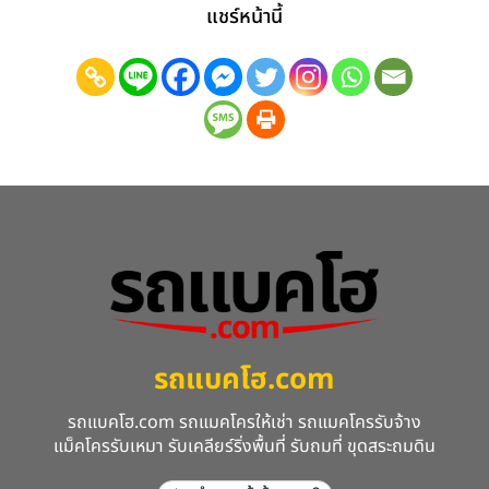
แชร์หน้านี้
รถแบคโฮ.com
รถแบคโฮ.com รถแมคโครให้เช่า รถแมคโครรับจ้าง
แม็คโครรับเหมา รับเคลียร์ริ่งพื้นที่ รับถมที่ ขุดสระถมดิน