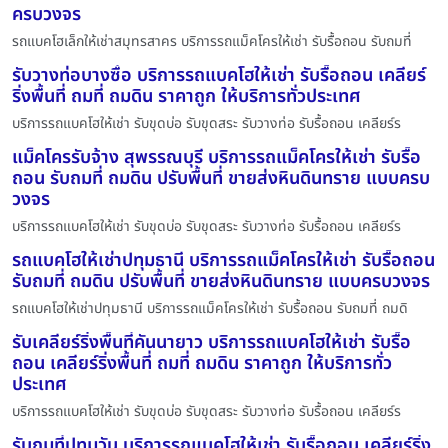
ครบวงจร
รถแบคโฮเล็กให้เช่าสมุทรสาคร บริการรถแม็คโครให้เช่า รับรื้อถอน รับถมที่
รับวางท่อบางซื่อ บริการรถแบคโฮให้เช่า รับรื้อถอน เคลียร์
ริ่งพื้นที่ ถมที่ ถมดิน ราคาถูก ให้บริการทั่วประเทศ
บริการรถแบคโฮให้เช่า รับขุดบ่อ รับขุดสระ รับวางท่อ รับรื้อถอน เคลียร์ร
แม็คโครรับจ้าง สุพรรณบุรี บริการรถแม็คโครให้เช่า รับรื้อ
ถอน รับถมที่ ถมดิน ปรับพื้นที่ ขายส่งหินดินทราย แบบครบ
วงจร
บริการรถแบคโฮให้เช่า รับขุดบ่อ รับขุดสระ รับวางท่อ รับรื้อถอน เคลียร์ร
รถแบคโฮให้เช่าปทุมธานี บริการรถแม็คโครให้เช่า รับรื้อถอน
รับถมที่ ถมดิน ปรับพื้นที่ ขายส่งหินดินทราย แบบครบวงจร
รถแบคโฮให้เช่าปทุมธานี บริการรถแม็คโครให้เช่า รับรื้อถอน รับถมที่ ถมดิ
รับเคลียร์ริ่งพื้นที่คันนายาว บริการรถแบคโฮให้เช่า รับรื้อ
ถอน เคลียร์ริ่งพื้นที่ ถมที่ ถมดิน ราคาถูก ให้บริการทั่ว
ประเทศ
บริการรถแบคโฮให้เช่า รับขุดบ่อ รับขุดสระ รับวางท่อ รับรื้อถอน เคลียร์ร
รับถมที่ปทุมวัน บริการรถแบคโฮให้เช่า รับรื้อถอน เคลียร์ริ่ง