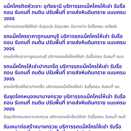
แม็คโครติดหัวเจาะ อุทัยธานี บริการรถแม็คโครให้เช่า รับรื้อ
ถอน รับถมที่ ถมดิน ปรับพื้นที่ ขายส่งหินดินทราย แบบครบ
วงจร
บริการรถแบคโฮให้เช่า รับขุดบ่อ รับขุดสระ รับวางท่อ รับรื้อถอน เคลียร์ร
รถแม็คโครราคาถูกนนทบุรี บริการรถแม็คโครให้เช่า รับรื้อ
ถอน รับถมที่ ถมดิน ปรับพื้นที่ ขายส่งหินดินทราย แบบครบ
วงจร
รถแม็คโครราคาถูกนนทบุรี บริการรถแม็คโครให้เช่า รับรื้อถอน รับถมที่ ถมด
รถแม็คโครให้เช่าปากเกร็ด บริการรถแม็คโครให้เช่า รับรื้อ
ถอน รับถมที่ ถมดิน ปรับพื้นที่ ขายส่งหินดินทราย แบบครบ
วงจร
รถแม็คโครให้เช่าปากเกร็ด บริการรถแม็คโครให้เช่า รับรื้อถอน รับถมที่ ถม
รับขุดโคกหนองนาบางกรวย บริการรถแม็คโครให้เช่า รับรื้อ
ถอน รับถมที่ ถมดิน ปรับพื้นที่ ขายส่งหินดินทราย แบบครบ
วงจร
รับขุดโคกหนองนาบางกรวย บริการรถแม็คโครให้เช่า รับรื้อถอน รับถมที่ ถมดิ
รับเหมาก่อสร้างบางกรวย บริการรถแม็คโครให้เช่า รับรื้อ