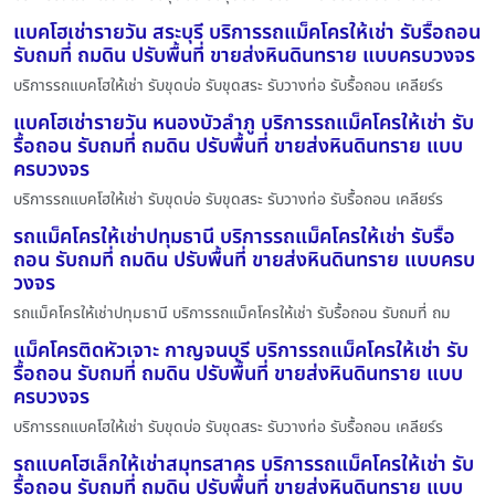
แบคโฮเช่ารายวัน สระบุรี บริการรถแม็คโครให้เช่า รับรื้อถอน
รับถมที่ ถมดิน ปรับพื้นที่ ขายส่งหินดินทราย แบบครบวงจร
บริการรถแบคโฮให้เช่า รับขุดบ่อ รับขุดสระ รับวางท่อ รับรื้อถอน เคลียร์ร
แบคโฮเช่ารายวัน หนองบัวลำภู บริการรถแม็คโครให้เช่า รับ
รื้อถอน รับถมที่ ถมดิน ปรับพื้นที่ ขายส่งหินดินทราย แบบ
ครบวงจร
บริการรถแบคโฮให้เช่า รับขุดบ่อ รับขุดสระ รับวางท่อ รับรื้อถอน เคลียร์ร
รถแม็คโครให้เช่าปทุมธานี บริการรถแม็คโครให้เช่า รับรื้อ
ถอน รับถมที่ ถมดิน ปรับพื้นที่ ขายส่งหินดินทราย แบบครบ
วงจร
รถแม็คโครให้เช่าปทุมธานี บริการรถแม็คโครให้เช่า รับรื้อถอน รับถมที่ ถม
แม็คโครติดหัวเจาะ กาญจนบุรี บริการรถแม็คโครให้เช่า รับ
รื้อถอน รับถมที่ ถมดิน ปรับพื้นที่ ขายส่งหินดินทราย แบบ
ครบวงจร
บริการรถแบคโฮให้เช่า รับขุดบ่อ รับขุดสระ รับวางท่อ รับรื้อถอน เคลียร์ร
รถแบคโฮเล็กให้เช่าสมุทรสาคร บริการรถแม็คโครให้เช่า รับ
รื้อถอน รับถมที่ ถมดิน ปรับพื้นที่ ขายส่งหินดินทราย แบบ