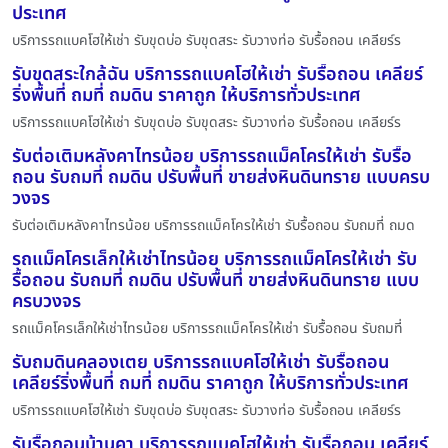
ประเทศ
บริการรถแบคโฮให้เช่า รับขุดบ่อ รับขุดสระ รับวางท่อ รับรื้อถอน เคลียร์ร
รับขุดสระใกล้ฉัน บริการรถแบคโฮให้เช่า รับรื้อถอน เคลียร์
ริ่งพื้นที่ ถมที่ ถมดิน ราคาถูก ให้บริการทั่วประเทศ
บริการรถแบคโฮให้เช่า รับขุดบ่อ รับขุดสระ รับวางท่อ รับรื้อถอน เคลียร์ร
รับต่อเติมหลังคาไทรน้อย บริการรถแม็คโครให้เช่า รับรื้อ
ถอน รับถมที่ ถมดิน ปรับพื้นที่ ขายส่งหินดินทราย แบบครบ
วงจร
รับต่อเติมหลังคาไทรน้อย บริการรถแม็คโครให้เช่า รับรื้อถอน รับถมที่ ถมด
รถแม็คโครเล็กให้เช่าไทรน้อย บริการรถแม็คโครให้เช่า รับ
รื้อถอน รับถมที่ ถมดิน ปรับพื้นที่ ขายส่งหินดินทราย แบบ
ครบวงจร
รถแม็คโครเล็กให้เช่าไทรน้อย บริการรถแม็คโครให้เช่า รับรื้อถอน รับถมที่
รับถมดินคลองเตย บริการรถแบคโฮให้เช่า รับรื้อถอน
เคลียร์ริ่งพื้นที่ ถมที่ ถมดิน ราคาถูก ให้บริการทั่วประเทศ
บริการรถแบคโฮให้เช่า รับขุดบ่อ รับขุดสระ รับวางท่อ รับรื้อถอน เคลียร์ร
รับรื้อถอนบ้านคา บริการรถแบคโฮให้เช่า รับรื้อถอน เคลียร์