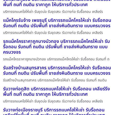
พื้นที่ ถมที่ ถมดิน ราคาถูก ให้บริการทั่วประเทศ
บริการรถแบคโฮให้เช่า รับขุดบ่อ รับขุดสระ รับวางท่อ รับรื้อถอน เคลียร์ร
แม็คโครรับจ้าง เพชรบุรี บริการรถแม็คโครให้เช่า รับรื้อถอน
รับถมที่ ถมดิน ปรับพื้นที่ ขายส่งหินดินทราย แบบครบวงจร
บริการรถแบคโฮให้เช่า รับขุดบ่อ รับขุดสระ รับวางท่อ รับรื้อถอน เคลียร์ร
รถแม็คโครราคาถูกบางบัวทอง บริการรถแม็คโครให้เช่า รับ
รื้อถอน รับถมที่ ถมดิน ปรับพื้นที่ ขายส่งหินดินทราย แบบ
ครบวงจร
รถแม็คโครราคาถูกบางบัวทอง บริการรถแม็คโครให้เช่า รับรื้อถอน รับถมที่ ถ
รับสร้างบ้านสมุทรสาคร บริการรถแม็คโครให้เช่า รับรื้อถอน
รับถมที่ ถมดิน ปรับพื้นที่ ขายส่งหินดินทราย แบบครบวงจร
รับสร้างบ้านสมุทรสาคร บริการรถแม็คโครให้เช่า รับรื้อถอน รับถมที่ ถมดิน
รับวางท่อดุสิต บริการรถแบคโฮให้เช่า รับรื้อถอน เคลียร์ริ่ง
พื้นที่ ถมที่ ถมดิน ราคาถูก ให้บริการทั่วประเทศ
บริการรถแบคโฮให้เช่า รับขุดบ่อ รับขุดสระ รับวางท่อ รับรื้อถอน เคลียร์ร
รับวางท่อเมืองราชบุรี บริการรถแบคโฮให้เช่า รับรื้อถอน