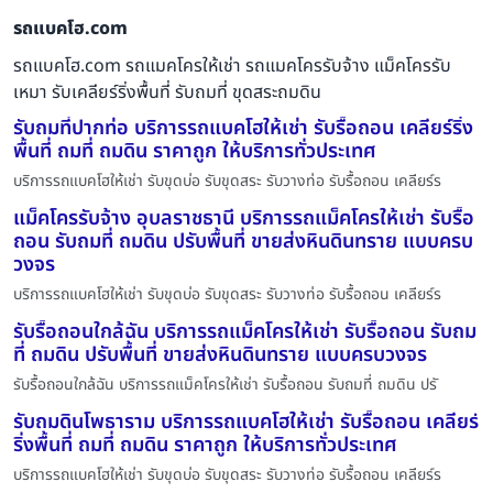
รถแบคโฮ.com
รถแบคโฮ.com รถแมคโครให้เช่า รถแมคโครรับจ้าง แม็คโครรับ
เหมา รับเคลียร์ริ่งพื้นที่ รับถมที่ ขุดสระถมดิน
รับถมที่ปากท่อ บริการรถแบคโฮให้เช่า รับรื้อถอน เคลียร์ริ่ง
พื้นที่ ถมที่ ถมดิน ราคาถูก ให้บริการทั่วประเทศ
บริการรถแบคโฮให้เช่า รับขุดบ่อ รับขุดสระ รับวางท่อ รับรื้อถอน เคลียร์ร
แม็คโครรับจ้าง อุบลราชธานี บริการรถแม็คโครให้เช่า รับรื้อ
ถอน รับถมที่ ถมดิน ปรับพื้นที่ ขายส่งหินดินทราย แบบครบ
วงจร
บริการรถแบคโฮให้เช่า รับขุดบ่อ รับขุดสระ รับวางท่อ รับรื้อถอน เคลียร์ร
รับรื้อถอนใกล้ฉัน บริการรถแม็คโครให้เช่า รับรื้อถอน รับถม
ที่ ถมดิน ปรับพื้นที่ ขายส่งหินดินทราย แบบครบวงจร
รับรื้อถอนใกล้ฉัน บริการรถแม็คโครให้เช่า รับรื้อถอน รับถมที่ ถมดิน ปรั
รับถมดินโพธาราม บริการรถแบคโฮให้เช่า รับรื้อถอน เคลียร์
ริ่งพื้นที่ ถมที่ ถมดิน ราคาถูก ให้บริการทั่วประเทศ
บริการรถแบคโฮให้เช่า รับขุดบ่อ รับขุดสระ รับวางท่อ รับรื้อถอน เคลียร์ร