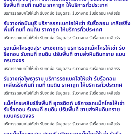
ริ่งพื้นที่ ถมที่ ถมดิน ราคาถูก ให้บริการทั่วประเทศ
บริการรถแบคโฮให้เช่า รับขุดบ่อ รับขุดสระ รับวางท่อ รับรื้อถอน เคลียร์ร
รับวางท่อมีนบุรี บริการรถแบคโฮให้เช่า รับรื้อถอน เคลียร์ริ่ง
พื้นที่ ถมที่ ถมดิน ราคาถูก ให้บริการทั่วประเทศ
บริการรถแบคโฮให้เช่า รับขุดบ่อ รับขุดสระ รับวางท่อ รับรื้อถอน เคลียร์ร
รถแม็คโครขุดสระ ฉะเชิงเทรา บริการรถแม็คโครให้เช่า รับ
รื้อถอน รับถมที่ ถมดิน ปรับพื้นที่ ขายส่งหินดินทราย แบบ
ครบวงจร
บริการรถแบคโฮให้เช่า รับขุดบ่อ รับขุดสระ รับวางท่อ รับรื้อถอน เคลียร์ร
รับวางท่อโพธาราม บริการรถแบคโฮให้เช่า รับรื้อถอน
เคลียร์ริ่งพื้นที่ ถมที่ ถมดิน ราคาถูก ให้บริการทั่วประเทศ
บริการรถแบคโฮให้เช่า รับขุดบ่อ รับขุดสระ รับวางท่อ รับรื้อถอน เคลียร์ร
แม็คโครเคลียร์ริ่งพื้นที่ อุตรดิตถ์ บริการรถแม็คโครให้เช่า
รับรื้อถอน รับถมที่ ถมดิน ปรับพื้นที่ ขายส่งหินดินทราย
แบบครบวงจร
บริการรถแบคโฮให้เช่า รับขุดบ่อ รับขุดสระ รับวางท่อ รับรื้อถอน เคลียร์ร