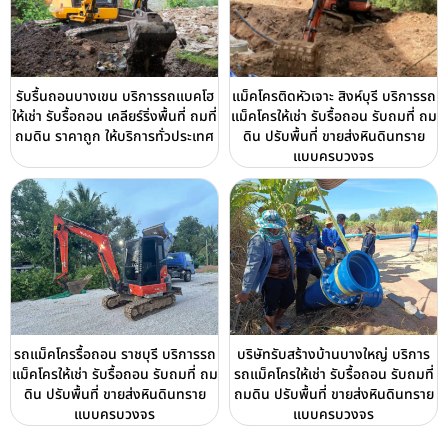
รับรื้นถอนบางเขน บริการรถแบคโฮ
แม็คโครติดหัวเจาะ สิงห์บุรี บริการรถ
ให้เช่า รับรื้อถอน เคลียร์ริ่งพื้นที่ ถมที่
แม็คโครให้เช่า รับรื้อถอน รับถมที่ ถม
ถมดิน ราคาถูก ให้บริการทั่วประเทศ
ดิน ปรับพื้นที่ ขายส่งหินดินทราย
แบบครบวงจร
รถแม็คโครรื้อถอน ราชบุรี บริการรถ
บริษัทรับสร้างบ้านบางใหญ่ บริการ
แม็คโครให้เช่า รับรื้อถอน รับถมที่ ถม
รถแม็คโครให้เช่า รับรื้อถอน รับถมที่
ดิน ปรับพื้นที่ ขายส่งหินดินทราย
ถมดิน ปรับพื้นที่ ขายส่งหินดินทราย
แบบครบวงจร
แบบครบวงจร