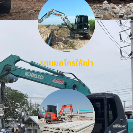
รถแมคโครให้เช่า