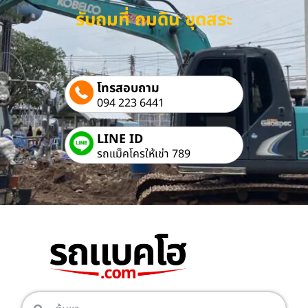
รับถมที่ ถมดิน ขุดสระ
โทรสอบถาม
094 223 6441
LINE ID
รถแม็คโครให้เช่า 789