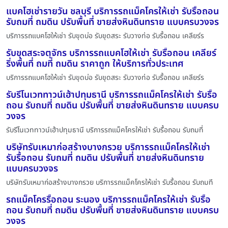
แบคโฮเช่ารายวัน ชลบุรี บริการรถแม็คโครให้เช่า รับรื้อถอน
รับถมที่ ถมดิน ปรับพื้นที่ ขายส่งหินดินทราย แบบครบวงจร
บริการรถแบคโฮให้เช่า รับขุดบ่อ รับขุดสระ รับวางท่อ รับรื้อถอน เคลียร์ร
รับขุดสระจตุจักร บริการรถแบคโฮให้เช่า รับรื้อถอน เคลียร์
ริ่งพื้นที่ ถมที่ ถมดิน ราคาถูก ให้บริการทั่วประเทศ
บริการรถแบคโฮให้เช่า รับขุดบ่อ รับขุดสระ รับวางท่อ รับรื้อถอน เคลียร์ร
รับรีโนเวททาวน์เฮ้าปทุมธานี บริการรถแม็คโครให้เช่า รับรื้อ
ถอน รับถมที่ ถมดิน ปรับพื้นที่ ขายส่งหินดินทราย แบบครบ
วงจร
รับรีโนเวททาวน์เฮ้าปทุมธานี บริการรถแม็คโครให้เช่า รับรื้อถอน รับถมที่
บริษัทรับเหมาก่อสร้างบางกรวย บริการรถแม็คโครให้เช่า
รับรื้อถอน รับถมที่ ถมดิน ปรับพื้นที่ ขายส่งหินดินทราย
แบบครบวงจร
บริษัทรับเหมาก่อสร้างบางกรวย บริการรถแม็คโครให้เช่า รับรื้อถอน รับถมที
รถแม็คโครรื้อถอน ระนอง บริการรถแม็คโครให้เช่า รับรื้อ
ถอน รับถมที่ ถมดิน ปรับพื้นที่ ขายส่งหินดินทราย แบบครบ
วงจร