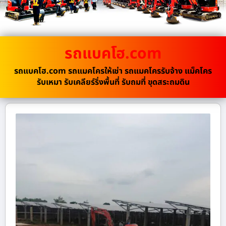
รถแบคโฮ.com
รถแบคโฮ.com รถแมคโครให้เช่า รถแมคโครรับจ้าง แม็คโคร
รับเหมา รับเคลียร์ริ่งพื้นที่ รับถมที่ ขุดสระถมดิน