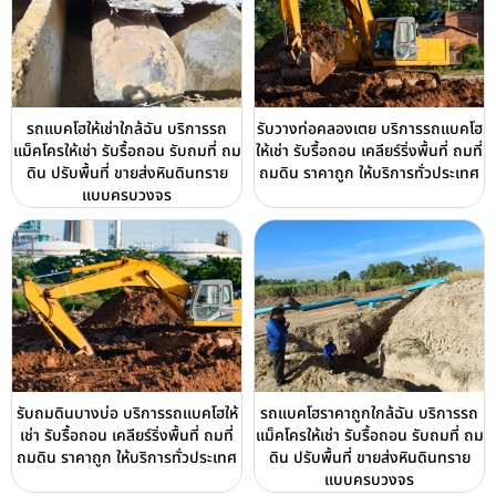
รถแบคโฮให้เช่าใกล้ฉัน บริการรถ
รับวางท่อคลองเตย บริการรถแบคโฮ
แม็คโครให้เช่า รับรื้อถอน รับถมที่ ถม
ให้เช่า รับรื้อถอน เคลียร์ริ่งพื้นที่ ถมที่
ดิน ปรับพื้นที่ ขายส่งหินดินทราย
ถมดิน ราคาถูก ให้บริการทั่วประเทศ
แบบครบวงจร
รับถมดินบางบ่อ บริการรถแบคโฮให้
รถแบคโฮราคาถูกใกล้ฉัน บริการรถ
เช่า รับรื้อถอน เคลียร์ริ่งพื้นที่ ถมที่
แม็คโครให้เช่า รับรื้อถอน รับถมที่ ถม
ถมดิน ราคาถูก ให้บริการทั่วประเทศ
ดิน ปรับพื้นที่ ขายส่งหินดินทราย
แบบครบวงจร