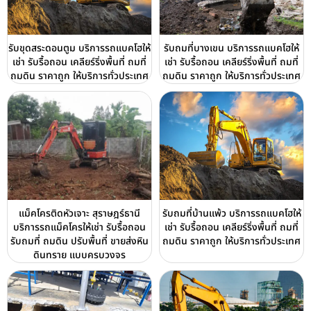
รับขุดสระดอนตูม บริการรถแบคโฮให้
รับถมที่บางเขน บริการรถแบคโฮให้
เช่า รับรื้อถอน เคลียร์ริ่งพื้นที่ ถมที่
เช่า รับรื้อถอน เคลียร์ริ่งพื้นที่ ถมที่
ถมดิน ราคาถูก ให้บริการทั่วประเทศ
ถมดิน ราคาถูก ให้บริการทั่วประเทศ
แม็คโครติดหัวเจาะ สุราษฎร์ธานี
รับถมที่บ้านแพ้ว บริการรถแบคโฮให้
บริการรถแม็คโครให้เช่า รับรื้อถอน
เช่า รับรื้อถอน เคลียร์ริ่งพื้นที่ ถมที่
รับถมที่ ถมดิน ปรับพื้นที่ ขายส่งหิน
ถมดิน ราคาถูก ให้บริการทั่วประเทศ
ดินทราย แบบครบวงจร