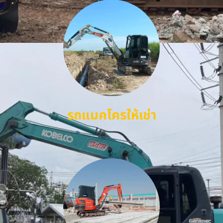
รถแมคโครให้เช่า