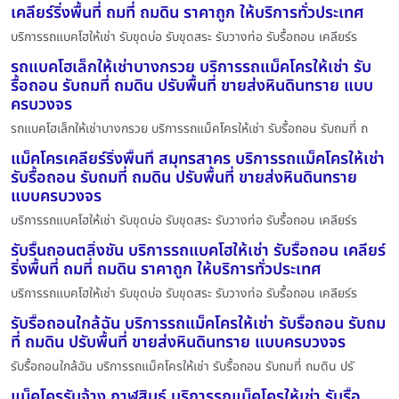
เคลียร์ริ่งพื้นที่ ถมที่ ถมดิน ราคาถูก ให้บริการทั่วประเทศ
บริการรถแบคโฮให้เช่า รับขุดบ่อ รับขุดสระ รับวางท่อ รับรื้อถอน เคลียร์ร
รถแบคโฮเล็กให้เช่าบางกรวย บริการรถแม็คโครให้เช่า รับ
รื้อถอน รับถมที่ ถมดิน ปรับพื้นที่ ขายส่งหินดินทราย แบบ
ครบวงจร
รถแบคโฮเล็กให้เช่าบางกรวย บริการรถแม็คโครให้เช่า รับรื้อถอน รับถมที่ ถ
แม็คโครเคลียร์ริ่งพื้นที่ สมุทรสาคร บริการรถแม็คโครให้เช่า
รับรื้อถอน รับถมที่ ถมดิน ปรับพื้นที่ ขายส่งหินดินทราย
แบบครบวงจร
บริการรถแบคโฮให้เช่า รับขุดบ่อ รับขุดสระ รับวางท่อ รับรื้อถอน เคลียร์ร
รับรื้นถอนตลิ่งชัน บริการรถแบคโฮให้เช่า รับรื้อถอน เคลียร์
ริ่งพื้นที่ ถมที่ ถมดิน ราคาถูก ให้บริการทั่วประเทศ
บริการรถแบคโฮให้เช่า รับขุดบ่อ รับขุดสระ รับวางท่อ รับรื้อถอน เคลียร์ร
รับรื้อถอนใกล้ฉัน บริการรถแม็คโครให้เช่า รับรื้อถอน รับถม
ที่ ถมดิน ปรับพื้นที่ ขายส่งหินดินทราย แบบครบวงจร
รับรื้อถอนใกล้ฉัน บริการรถแม็คโครให้เช่า รับรื้อถอน รับถมที่ ถมดิน ปรั
แม็คโครรับจ้าง กาฬสินธุ์ บริการรถแม็คโครให้เช่า รับรื้อ