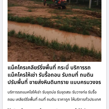
แม็คโครเคลียร์ริ่งพื้นที่ กระบี่ บริการรถ
แม็คโครให้เช่า รับรื้อถอน รับถมที่ ถมดิน
ปรับพื้นที่ ขายส่งหินดินทราย แบบครบวงจร
บริการรถแบคโฮให้เช่า รับขุดบ่อ รับขุดสระ รับวางท่อ รับรื้อ
ถอน เคลียร์ริ่งพื้นที่ ถมที่ ถมดิน ราคาถูก ให้บริการทั่วประเทศ