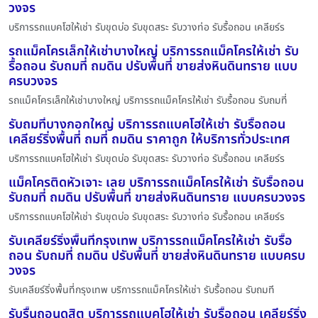
วงจร
บริการรถแบคโฮให้เช่า รับขุดบ่อ รับขุดสระ รับวางท่อ รับรื้อถอน เคลียร์ร
รถแม็คโครเล็กให้เช่าบางใหญ่ บริการรถแม็คโครให้เช่า รับ
รื้อถอน รับถมที่ ถมดิน ปรับพื้นที่ ขายส่งหินดินทราย แบบ
ครบวงจร
รถแม็คโครเล็กให้เช่าบางใหญ่ บริการรถแม็คโครให้เช่า รับรื้อถอน รับถมที่
รับถมที่บางกอกใหญ่ บริการรถแบคโฮให้เช่า รับรื้อถอน
เคลียร์ริ่งพื้นที่ ถมที่ ถมดิน ราคาถูก ให้บริการทั่วประเทศ
บริการรถแบคโฮให้เช่า รับขุดบ่อ รับขุดสระ รับวางท่อ รับรื้อถอน เคลียร์ร
แม็คโครติดหัวเจาะ เลย บริการรถแม็คโครให้เช่า รับรื้อถอน
รับถมที่ ถมดิน ปรับพื้นที่ ขายส่งหินดินทราย แบบครบวงจร
บริการรถแบคโฮให้เช่า รับขุดบ่อ รับขุดสระ รับวางท่อ รับรื้อถอน เคลียร์ร
รับเคลียร์ริ่งพื้นที่กรุงเทพ บริการรถแม็คโครให้เช่า รับรื้อ
ถอน รับถมที่ ถมดิน ปรับพื้นที่ ขายส่งหินดินทราย แบบครบ
วงจร
รับเคลียร์ริ่งพื้นที่กรุงเทพ บริการรถแม็คโครให้เช่า รับรื้อถอน รับถมที
รับรื้นถอนดุสิต บริการรถแบคโฮให้เช่า รับรื้อถอน เคลียร์ริ่ง