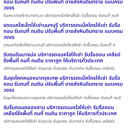
ถอน รับถมที่ ถมดิน ปรับพื้นที่ ขายส่งหินดินทราย แบบครบ
วงจร
รับเหมาก่อสร้างบางกรวย บริการรถแม็คโครให้เช่า รับรื้อถอน รับถมที่ ถมดิ
รถแบคโฮเล็กให้เช่านนทบุรี บริการรถแม็คโครให้เช่า รับรื้อ
ถอน รับถมที่ ถมดิน ปรับพื้นที่ ขายส่งหินดินทราย แบบครบ
วงจร
รถแบคโฮเล็กให้เช่านนทบุรี บริการรถแม็คโครให้เช่า รับรื้อถอน รับถมที่ ถ
รับถมดินบางบ่อ บริการรถแบคโฮให้เช่า รับรื้อถอน เคลียร์
ริ่งพื้นที่ ถมที่ ถมดิน ราคาถูก ให้บริการทั่วประเทศ
บริการรถแบคโฮให้เช่า รับขุดบ่อ รับขุดสระ รับวางท่อ รับรื้อถอน เคลียร์ร
รับขุดโคกหนองนากรุงเทพ บริการรถแม็คโครให้เช่า รับรื้อ
ถอน รับถมที่ ถมดิน ปรับพื้นที่ ขายส่งหินดินทราย แบบครบ
วงจร
รับขุดโคกหนองนากรุงเทพ บริการรถแม็คโครให้เช่า รับรื้อถอน รับถมที่ ถมดิ
รับรื้นถอนคลองสาน บริการรถแบคโฮให้เช่า รับรื้อถอน
เคลียร์ริ่งพื้นที่ ถมที่ ถมดิน ราคาถูก ให้บริการทั่วประเทศ
บริการรถแบคโฮให้เช่า รับขุดบ่อ รับขุดสระ รับวางท่อ รับรื้อถอน เคลียร์ร