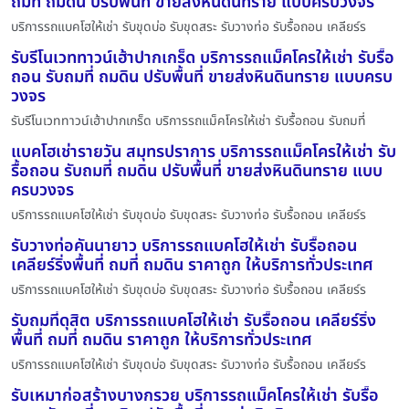
ถมที่ ถมดิน ปรับพื้นที่ ขายส่งหินดินทราย แบบครบวงจร
บริการรถแบคโฮให้เช่า รับขุดบ่อ รับขุดสระ รับวางท่อ รับรื้อถอน เคลียร์ร
รับรีโนเวททาวน์เฮ้าปากเกร็ด บริการรถแม็คโครให้เช่า รับรื้อ
ถอน รับถมที่ ถมดิน ปรับพื้นที่ ขายส่งหินดินทราย แบบครบ
วงจร
รับรีโนเวททาวน์เฮ้าปากเกร็ด บริการรถแม็คโครให้เช่า รับรื้อถอน รับถมที่
แบคโฮเช่ารายวัน สมุทรปราการ บริการรถแม็คโครให้เช่า รับ
รื้อถอน รับถมที่ ถมดิน ปรับพื้นที่ ขายส่งหินดินทราย แบบ
ครบวงจร
บริการรถแบคโฮให้เช่า รับขุดบ่อ รับขุดสระ รับวางท่อ รับรื้อถอน เคลียร์ร
รับวางท่อคันนายาว บริการรถแบคโฮให้เช่า รับรื้อถอน
เคลียร์ริ่งพื้นที่ ถมที่ ถมดิน ราคาถูก ให้บริการทั่วประเทศ
บริการรถแบคโฮให้เช่า รับขุดบ่อ รับขุดสระ รับวางท่อ รับรื้อถอน เคลียร์ร
รับถมที่ดุสิต บริการรถแบคโฮให้เช่า รับรื้อถอน เคลียร์ริ่ง
พื้นที่ ถมที่ ถมดิน ราคาถูก ให้บริการทั่วประเทศ
บริการรถแบคโฮให้เช่า รับขุดบ่อ รับขุดสระ รับวางท่อ รับรื้อถอน เคลียร์ร
รับเหมาก่อสร้างบางกรวย บริการรถแม็คโครให้เช่า รับรื้อ