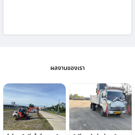
ผลงานของเรา