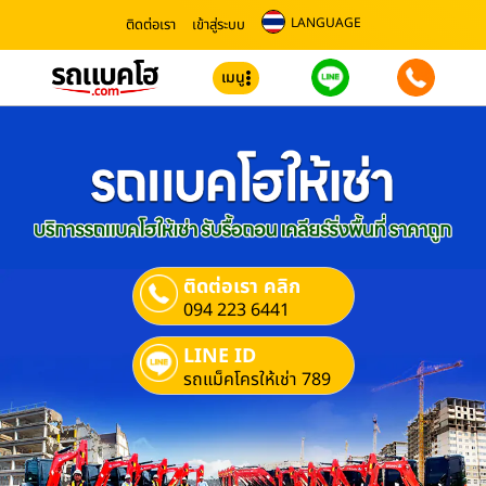
LANGUAGE
ติดต่อเรา
เข้าสู่ระบบ
เมนู
ติดต่อเรา คลิก
094 223 6441
LINE ID
รถแม็คโครให้เช่า 789