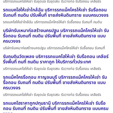
บริการรถแบคโฮให้เช่า รับขุดบ่อ รับขุดสระ รับวางท่อ รับรื้อถอน เคลียร์ร
รถแบคโฮให้เช่าใกล้ฉัน บริการรถแม็คโครให้เช่า รับรื้อถอน
รับถมที่ ถมดิน ปรับพื้นที่ ขายส่งหินดินทราย แบบครบวงจร
รถแบคโฮให้เช่าใกล้ฉัน บริการรถแม็คโครให้เช่า รับรื้อถอน รับถมที่ ถมดิน
บริษัทรับเหมาก่อสร้างนครปฐม บริการรถแม็คโครให้เช่า รับ
รื้อถอน รับถมที่ ถมดิน ปรับพื้นที่ ขายส่งหินดินทราย แบบ
ครบวงจร
บริษัทรับเหมาก่อสร้างนครปฐม บริการรถแม็คโครให้เช่า รับรื้อถอน รับถมที่
รับถมดินวัดเพลง บริการรถแบคโฮให้เช่า รับรื้อถอน เคลียร์
ริ่งพื้นที่ ถมที่ ถมดิน ราคาถูก ให้บริการทั่วประเทศ
บริการรถแบคโฮให้เช่า รับขุดบ่อ รับขุดสระ รับวางท่อ รับรื้อถอน เคลียร์ร
รถแม็คโครรื้อถอน กาญจนบุรี บริการรถแม็คโครให้เช่า รับ
รื้อถอน รับถมที่ ถมดิน ปรับพื้นที่ ขายส่งหินดินทราย แบบ
ครบวงจร
บริการรถแบคโฮให้เช่า รับขุดบ่อ รับขุดสระ รับวางท่อ รับรื้อถอน เคลียร์ร
รถแบคโฮราคาถูกปทุมธานี บริการรถแม็คโครให้เช่า รับรื้อ
ถอน รับถมที่ ถมดิน ปรับพื้นที่ ขายส่งหินดินทราย แบบครบ