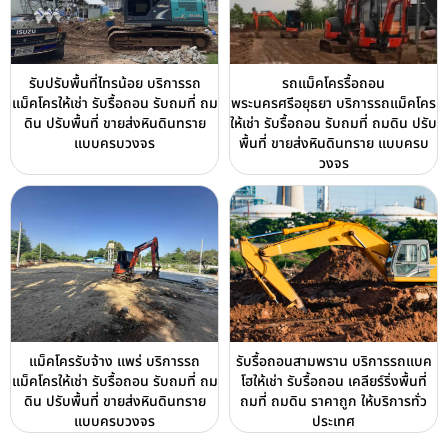
รับปรับพื้นที่ไทรน้อย บริการรถ
รถแม็คโครรื้อถอน
แม็คโครให้เช่า รับรื้อถอน รับถมที่ ถม
พระนครศรีอยุธยา บริการรถแม็คโคร
ดิน ปรับพื้นที่ ขายส่งหินดินทราย
ให้เช่า รับรื้อถอน รับถมที่ ถมดิน ปรับ
แบบครบวงจร
พื้นที่ ขายส่งหินดินทราย แบบครบ
วงจร
แม็คโครรับจ้าง แพร่ บริการรถ
รับรื้อถอนสามพราน บริการรถแบค
แม็คโครให้เช่า รับรื้อถอน รับถมที่ ถม
โฮให้เช่า รับรื้อถอน เคลียร์ริ่งพื้นที่
ดิน ปรับพื้นที่ ขายส่งหินดินทราย
ถมที่ ถมดิน ราคาถูก ให้บริการทั่ว
แบบครบวงจร
ประเทศ