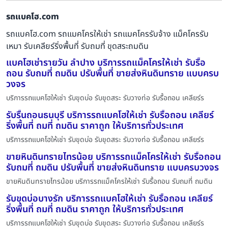
รถแบคโฮ.com
รถแบคโฮ.com รถแมคโครให้เช่า รถแมคโครรับจ้าง แม็คโครรับ
เหมา รับเคลียร์ริ่งพื้นที่ รับถมที่ ขุดสระถมดิน
แบคโฮเช่ารายวัน ลำปาง บริการรถแม็คโครให้เช่า รับรื้อ
ถอน รับถมที่ ถมดิน ปรับพื้นที่ ขายส่งหินดินทราย แบบครบ
วงจร
บริการรถแบคโฮให้เช่า รับขุดบ่อ รับขุดสระ รับวางท่อ รับรื้อถอน เคลียร์ร
รับรื้นถอนธนบุรี บริการรถแบคโฮให้เช่า รับรื้อถอน เคลียร์
ริ่งพื้นที่ ถมที่ ถมดิน ราคาถูก ให้บริการทั่วประเทศ
บริการรถแบคโฮให้เช่า รับขุดบ่อ รับขุดสระ รับวางท่อ รับรื้อถอน เคลียร์ร
ขายหินดินทรายไทรน้อย บริการรถแม็คโครให้เช่า รับรื้อถอน
รับถมที่ ถมดิน ปรับพื้นที่ ขายส่งหินดินทราย แบบครบวงจร
ขายหินดินทรายไทรน้อย บริการรถแม็คโครให้เช่า รับรื้อถอน รับถมที่ ถมดิน
รับขุดบ่อบางรัก บริการรถแบคโฮให้เช่า รับรื้อถอน เคลียร์
ริ่งพื้นที่ ถมที่ ถมดิน ราคาถูก ให้บริการทั่วประเทศ
บริการรถแบคโฮให้เช่า รับขุดบ่อ รับขุดสระ รับวางท่อ รับรื้อถอน เคลียร์ร