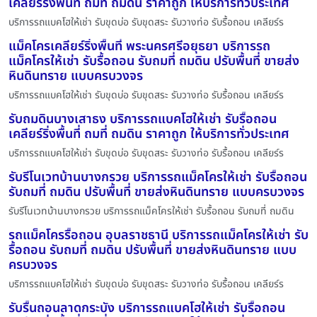
เคลียร์ริ่งพื้นที่ ถมที่ ถมดิน ราคาถูก ให้บริการทั่วประเทศ
บริการรถแบคโฮให้เช่า รับขุดบ่อ รับขุดสระ รับวางท่อ รับรื้อถอน เคลียร์ร
แม็คโครเคลียร์ริ่งพื้นที่ พระนครศรีอยุธยา บริการรถ
แม็คโครให้เช่า รับรื้อถอน รับถมที่ ถมดิน ปรับพื้นที่ ขายส่ง
หินดินทราย แบบครบวงจร
บริการรถแบคโฮให้เช่า รับขุดบ่อ รับขุดสระ รับวางท่อ รับรื้อถอน เคลียร์ร
รับถมดินบางเสาธง บริการรถแบคโฮให้เช่า รับรื้อถอน
เคลียร์ริ่งพื้นที่ ถมที่ ถมดิน ราคาถูก ให้บริการทั่วประเทศ
บริการรถแบคโฮให้เช่า รับขุดบ่อ รับขุดสระ รับวางท่อ รับรื้อถอน เคลียร์ร
รับรีโนเวทบ้านบางกรวย บริการรถแม็คโครให้เช่า รับรื้อถอน
รับถมที่ ถมดิน ปรับพื้นที่ ขายส่งหินดินทราย แบบครบวงจร
รับรีโนเวทบ้านบางกรวย บริการรถแม็คโครให้เช่า รับรื้อถอน รับถมที่ ถมดิน
รถแม็คโครรื้อถอน อุบลราชธานี บริการรถแม็คโครให้เช่า รับ
รื้อถอน รับถมที่ ถมดิน ปรับพื้นที่ ขายส่งหินดินทราย แบบ
ครบวงจร
บริการรถแบคโฮให้เช่า รับขุดบ่อ รับขุดสระ รับวางท่อ รับรื้อถอน เคลียร์ร
รับรื้นถอนลาดกระบัง บริการรถแบคโฮให้เช่า รับรื้อถอน