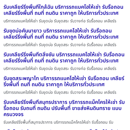
รับเคลียร์ริ่งพื้นที่ใกล้ฉัน บริการรถแบคโฮให้เช่า รับรื้อถอน
เคลียร์ริ่งพื้นที่ ถมที่ ถมดิน ราคาถูก ให้บริการทั่วประเทศ
บริการรถแบคโฮให้เช่า รับขุดบ่อ รับขุดสระ รับวางท่อ รับรื้อถอน เคลียร์ร
รับขุดบ่อคันนายาว บริการรถแบคโฮให้เช่า รับรื้อถอน
เคลียร์ริ่งพื้นที่ ถมที่ ถมดิน ราคาถูก ให้บริการทั่วประเทศ
บริการรถแบคโฮให้เช่า รับขุดบ่อ รับขุดสระ รับวางท่อ รับรื้อถอน เคลียร์ร
รับเคลียร์ริ่งพื้นที่ตลิ่งชัน บริการรถแบคโฮให้เช่า รับรื้อถอน
เคลียร์ริ่งพื้นที่ ถมที่ ถมดิน ราคาถูก ให้บริการทั่วประเทศ
บริการรถแบคโฮให้เช่า รับขุดบ่อ รับขุดสระ รับวางท่อ รับรื้อถอน เคลียร์ร
รับขุดสระพญาไท บริการรถแบคโฮให้เช่า รับรื้อถอน เคลียร์
ริ่งพื้นที่ ถมที่ ถมดิน ราคาถูก ให้บริการทั่วประเทศ
บริการรถแบคโฮให้เช่า รับขุดบ่อ รับขุดสระ รับวางท่อ รับรื้อถอน เคลียร์ร
รับเคลียร์ริ่งพื้นที่สมุทรปราการ บริการรถแม็คโครให้เช่า รับ
รื้อถอน รับถมที่ ถมดิน ปรับพื้นที่ ขายส่งหินดินทราย แบบ
ครบวงจร
รับเคลียร์ริ่งพื้นที่สมุทรปราการ บริการรถแม็คโครให้เช่า รับรื้อถอน รับ