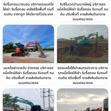
รับรื้นถอนบางบอน บริการรถแบคโฮ
รับรีโนเวทบ้านบางใหญ่ บริการรถ
ให้เช่า รับรื้อถอน เคลียร์ริ่งพื้นที่ ถมที่
แม็คโครให้เช่า รับรื้อถอน รับถมที่ ถม
ถมดิน ราคาถูก ให้บริการทั่วประเทศ
ดิน ปรับพื้นที่ ขายส่งหินดินทราย
แบบครบวงจร
แบคโฮเช่ารายวัน อ่างทอง บริการรถ
รถแบคโฮให้เช่าสมุทรปราการ บริการ
แม็คโครให้เช่า รับรื้อถอน รับถมที่ ถม
รถแม็คโครให้เช่า รับรื้อถอน รับถมที่
ดิน ปรับพื้นที่ ขายส่งหินดินทราย
ถมดิน ปรับพื้นที่ ขายส่งหินดินทราย
แบบครบวงจร
แบบครบวงจร