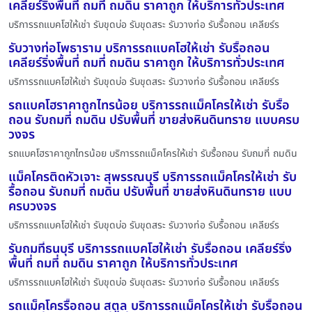
เคลียร์ริ่งพื้นที่ ถมที่ ถมดิน ราคาถูก ให้บริการทั่วประเทศ
บริการรถแบคโฮให้เช่า รับขุดบ่อ รับขุดสระ รับวางท่อ รับรื้อถอน เคลียร์ร
รับวางท่อโพธาราม บริการรถแบคโฮให้เช่า รับรื้อถอน
เคลียร์ริ่งพื้นที่ ถมที่ ถมดิน ราคาถูก ให้บริการทั่วประเทศ
บริการรถแบคโฮให้เช่า รับขุดบ่อ รับขุดสระ รับวางท่อ รับรื้อถอน เคลียร์ร
รถแบคโฮราคาถูกไทรน้อย บริการรถแม็คโครให้เช่า รับรื้อ
ถอน รับถมที่ ถมดิน ปรับพื้นที่ ขายส่งหินดินทราย แบบครบ
วงจร
รถแบคโฮราคาถูกไทรน้อย บริการรถแม็คโครให้เช่า รับรื้อถอน รับถมที่ ถมดิน
แม็คโครติดหัวเจาะ สุพรรณบุรี บริการรถแม็คโครให้เช่า รับ
รื้อถอน รับถมที่ ถมดิน ปรับพื้นที่ ขายส่งหินดินทราย แบบ
ครบวงจร
บริการรถแบคโฮให้เช่า รับขุดบ่อ รับขุดสระ รับวางท่อ รับรื้อถอน เคลียร์ร
รับถมที่ธนบุรี บริการรถแบคโฮให้เช่า รับรื้อถอน เคลียร์ริ่ง
พื้นที่ ถมที่ ถมดิน ราคาถูก ให้บริการทั่วประเทศ
บริการรถแบคโฮให้เช่า รับขุดบ่อ รับขุดสระ รับวางท่อ รับรื้อถอน เคลียร์ร
รถแม็คโครรื้อถอน สตูล บริการรถแม็คโครให้เช่า รับรื้อถอน