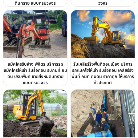
ดินทราย แบบครบวงจร
วงจร
แม็คโครรับจ้าง พิจิตร บริการรถ
รับเคลียร์ริ่งพื้นที่ดอนเมือง บริการ
แม็คโครให้เช่า รับรื้อถอน รับถมที่ ถม
รถแบคโฮให้เช่า รับรื้อถอน เคลียร์ริ่ง
ดิน ปรับพื้นที่ ขายส่งหินดินทราย
พื้นที่ ถมที่ ถมดิน ราคาถูก ให้บริการ
แบบครบวงจร
ทั่วประเทศ