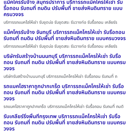
แม็คโครรับจ้าง สมุทรปราการ บริการรถแม็คโครให้เช่า รับ
รื้อถอน รับถมที่ ถมดิน ปรับพื้นที่ ขายส่งหินดินทราย แบบ
ครบวงจร
บริการรถแบคโฮให้เช่า รับขุดบ่อ รับขุดสระ รับวางท่อ รับรื้อถอน เคลียร์ร
แม็คโครรับจ้าง จันทบุรี บริการรถแม็คโครให้เช่า รับรื้อถอน
รับถมที่ ถมดิน ปรับพื้นที่ ขายส่งหินดินทราย แบบครบวงจร
บริการรถแบคโฮให้เช่า รับขุดบ่อ รับขุดสระ รับวางท่อ รับรื้อถอน เคลียร์ร
บริษัทรับสร้างบ้านนนทบุรี บริการรถแม็คโครให้เช่า รับรื้อ
ถอน รับถมที่ ถมดิน ปรับพื้นที่ ขายส่งหินดินทราย แบบครบ
วงจร
บริษัทรับสร้างบ้านนนทบุรี บริการรถแม็คโครให้เช่า รับรื้อถอน รับถมที่ ถ
รถแบคโฮราคาถูกปากเกร็ด บริการรถแม็คโครให้เช่า รับรื้อ
ถอน รับถมที่ ถมดิน ปรับพื้นที่ ขายส่งหินดินทราย แบบครบ
วงจร
รถแบคโฮราคาถูกปากเกร็ด บริการรถแม็คโครให้เช่า รับรื้อถอน รับถมที่ ถมดิ
รับเคลียร์ริ่งพื้นที่กรุงเทพ บริการรถแม็คโครให้เช่า รับรื้อ
ถอน รับถมที่ ถมดิน ปรับพื้นที่ ขายส่งหินดินทราย แบบครบ
วงจร