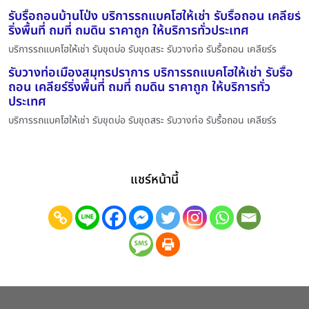
รับรื้อถอนบ้านโป่ง บริการรถแบคโฮให้เช่า รับรื้อถอน เคลียร์
ริ่งพื้นที่ ถมที่ ถมดิน ราคาถูก ให้บริการทั่วประเทศ
บริการรถแบคโฮให้เช่า รับขุดบ่อ รับขุดสระ รับวางท่อ รับรื้อถอน เคลียร์ร
รับวางท่อเมืองสมุทรปราการ บริการรถแบคโฮให้เช่า รับรื้อ
ถอน เคลียร์ริ่งพื้นที่ ถมที่ ถมดิน ราคาถูก ให้บริการทั่ว
ประเทศ
บริการรถแบคโฮให้เช่า รับขุดบ่อ รับขุดสระ รับวางท่อ รับรื้อถอน เคลียร์ร
แชร์หน้านี้