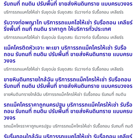
รับถมที่ ถมดิน ปรับพื้นที่ ขายส่งหินดินทราย แบบครบวงจร
บริการรถแบคโฮให้เช่า รับขุดบ่อ รับขุดสระ รับวางท่อ รับรื้อถอน เคลียร์ร
รับวางท่อพญาไท บริการรถแบคโฮให้เช่า รับรื้อถอน เคลียร์
ริ่งพื้นที่ ถมที่ ถมดิน ราคาถูก ให้บริการทั่วประเทศ
บริการรถแบคโฮให้เช่า รับขุดบ่อ รับขุดสระ รับวางท่อ รับรื้อถอน เคลียร์ร
แม็คโครติดหัวเจาะ พะเยา บริการรถแม็คโครให้เช่า รับรื้อ
ถอน รับถมที่ ถมดิน ปรับพื้นที่ ขายส่งหินดินทราย แบบครบ
วงจร
บริการรถแบคโฮให้เช่า รับขุดบ่อ รับขุดสระ รับวางท่อ รับรื้อถอน เคลียร์ร
ขายหินดินทรายใกล้ฉัน บริการรถแม็คโครให้เช่า รับรื้อถอน
รับถมที่ ถมดิน ปรับพื้นที่ ขายส่งหินดินทราย แบบครบวงจร
ขายหินดินทรายใกล้ฉัน บริการรถแม็คโครให้เช่า รับรื้อถอน รับถมที่ ถมดิน
รถแม็คโครราคาถูกนครปฐม บริการรถแม็คโครให้เช่า รับรื้อ
ถอน รับถมที่ ถมดิน ปรับพื้นที่ ขายส่งหินดินทราย แบบครบ
วงจร
รถแม็คโครราคาถูกนครปฐม บริการรถแม็คโครให้เช่า รับรื้อถอน รับถมที่ ถมดิ
รับรื้นถอนใกล้ฉัน บริการรถแบคโฮให้เช่า รับรื้อถอน เคลียร์