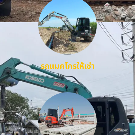
รถแมคโครให้เช่า