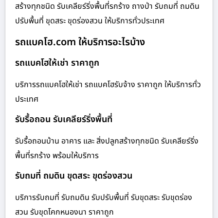
สร้างทุกชนิด รับเคลียร์ริ่งพื้นที่รกร้าง ถางป่า รับถมที่ ถมดิน
ปรับพื้นที่ ขุดสระ ขุดร่องสวน ให้บริการทั่วประเทศ
รถแบคโฮ.com ให้บริการอะไรบ้าง
รถแบคโฮให้เช่า ราคาถูก
บริการรถแบคโฮให้เช่า รถแบคโฮรับจ้าง ราคาถูก ให้บริการทั่ว
ประเทศ
รับรื้อถอน รับเคลียร์ริ่งพื้นที่
รับรื้อถอนบ้าน อาคาร และ สิ่งปลูกสร้างทุกชนิด รับเคลียร์ริ่ง
พื้นที่รกร้าง พร้อมให้บริการ
รับถมที่ ถมดิน ขุดสระ ขุดร่องสวน
บริการรับถมที่ รับถมดิน รับปรับพื้นที่ รับขุดสระ รับขุดร่อง
สวน รับขุดโคกหนองนา ราคาถูก