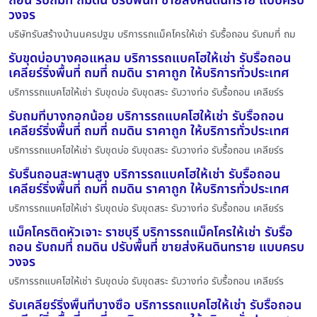
ถอน รับถมที่ ถมดิน ปรับพื้นที่ ขายส่งหินดินทราย แบบครบ
วงจร
บริษัทรับสร้างบ้านนครปฐม บริการรถแม็คโครให้เช่า รับรื้อถอน รับถมที่ ถม
รับขุดบ่อบางคอแหลม บริการรถแบคโฮให้เช่า รับรื้อถอน
เคลียร์ริ่งพื้นที่ ถมที่ ถมดิน ราคาถูก ให้บริการทั่วประเทศ
บริการรถแบคโฮให้เช่า รับขุดบ่อ รับขุดสระ รับวางท่อ รับรื้อถอน เคลียร์ร
รับถมที่บางกอกน้อย บริการรถแบคโฮให้เช่า รับรื้อถอน
เคลียร์ริ่งพื้นที่ ถมที่ ถมดิน ราคาถูก ให้บริการทั่วประเทศ
บริการรถแบคโฮให้เช่า รับขุดบ่อ รับขุดสระ รับวางท่อ รับรื้อถอน เคลียร์ร
รับรื้นถอนสะพานสูง บริการรถแบคโฮให้เช่า รับรื้อถอน
เคลียร์ริ่งพื้นที่ ถมที่ ถมดิน ราคาถูก ให้บริการทั่วประเทศ
บริการรถแบคโฮให้เช่า รับขุดบ่อ รับขุดสระ รับวางท่อ รับรื้อถอน เคลียร์ร
แม็คโครติดหัวเจาะ ราชบุรี บริการรถแม็คโครให้เช่า รับรื้อ
ถอน รับถมที่ ถมดิน ปรับพื้นที่ ขายส่งหินดินทราย แบบครบ
วงจร
บริการรถแบคโฮให้เช่า รับขุดบ่อ รับขุดสระ รับวางท่อ รับรื้อถอน เคลียร์ร
รับเคลียร์ริ่งพื้นที่บางซื่อ บริการรถแบคโฮให้เช่า รับรื้อถอน