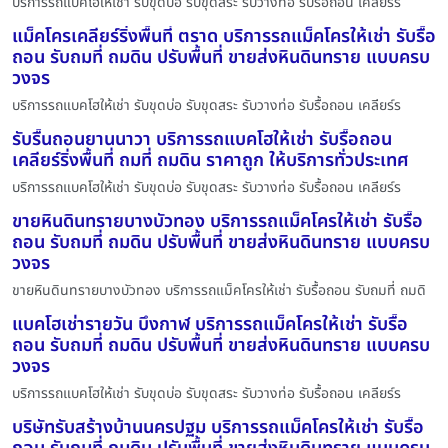
บริการรถแบคโฮให้เช่า รับขุดบ่อ รับขุดสระ รับวางท่อ รับรื้อถอน เคลียร์ร
แม็คโครเคลียร์ริ่งพื้นที่ ตราด บริการรถแม็คโครให้เช่า รับรื้อ
ถอน รับถมที่ ถมดิน ปรับพื้นที่ ขายส่งหินดินทราย แบบครบ
วงจร
บริการรถแบคโฮให้เช่า รับขุดบ่อ รับขุดสระ รับวางท่อ รับรื้อถอน เคลียร์ร
รับรื้นถอนยานนาวา บริการรถแบคโฮให้เช่า รับรื้อถอน
เคลียร์ริ่งพื้นที่ ถมที่ ถมดิน ราคาถูก ให้บริการทั่วประเทศ
บริการรถแบคโฮให้เช่า รับขุดบ่อ รับขุดสระ รับวางท่อ รับรื้อถอน เคลียร์ร
ขายหินดินทรายบางบัวทอง บริการรถแม็คโครให้เช่า รับรื้อ
ถอน รับถมที่ ถมดิน ปรับพื้นที่ ขายส่งหินดินทราย แบบครบ
วงจร
ขายหินดินทรายบางบัวทอง บริการรถแม็คโครให้เช่า รับรื้อถอน รับถมที่ ถมดิ
แบคโฮเช่ารายวัน บึงกาฬ บริการรถแม็คโครให้เช่า รับรื้อ
ถอน รับถมที่ ถมดิน ปรับพื้นที่ ขายส่งหินดินทราย แบบครบ
วงจร
บริการรถแบคโฮให้เช่า รับขุดบ่อ รับขุดสระ รับวางท่อ รับรื้อถอน เคลียร์ร
บริษัทรับสร้างบ้านนครปฐม บริการรถแม็คโครให้เช่า รับรื้อ