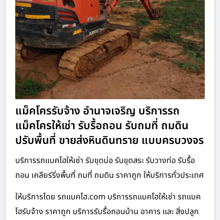
แม็คโครรับจ้าง อำนาจเจริญ บริการรถ
แม็คโครให้เช่า รับรื้อถอน รับถมที่ ถมดิน
ปรับพื้นที่ ขายส่งหินดินทราย แบบครบวงจร
บริการรถแบคโฮให้เช่า รับขุดบ่อ รับขุดสระ รับวางท่อ รับรื้อ
ถอน เคลียร์ริ่งพื้นที่ ถมที่ ถมดิน ราคาถูก ให้บริการทั่วประเทศ
ให้บริการโดย รถแบคโฮ.com บริการรถแบคโฮให้เช่า รถแบค
โฮรับจ้าง ราคาถูก บริการรับรื้อถอนบ้าน อาคาร และ สิ่งปลูก