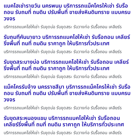
แบคโฮเช่ารายวัน นครพนม บริการรถแม็คโครให้เช่า รับรื้อ
ถอน รับถมที่ ถมดิน ปรับพื้นที่ ขายส่งหินดินทราย แบบครบ
วงจร
บริการรถแบคโฮให้เช่า รับขุดบ่อ รับขุดสระ รับวางท่อ รับรื้อถอน เคลียร์ร
รับถมที่คันนายาว บริการรถแบคโฮให้เช่า รับรื้อถอน เคลียร์
ริ่งพื้นที่ ถมที่ ถมดิน ราคาถูก ให้บริการทั่วประเทศ
บริการรถแบคโฮให้เช่า รับขุดบ่อ รับขุดสระ รับวางท่อ รับรื้อถอน เคลียร์ร
รับขุดสระบางบ่อ บริการรถแบคโฮให้เช่า รับรื้อถอน เคลียร์
ริ่งพื้นที่ ถมที่ ถมดิน ราคาถูก ให้บริการทั่วประเทศ
บริการรถแบคโฮให้เช่า รับขุดบ่อ รับขุดสระ รับวางท่อ รับรื้อถอน เคลียร์ร
แม็คโครรับจ้าง นครราชสีมา บริการรถแม็คโครให้เช่า รับรื้อ
ถอน รับถมที่ ถมดิน ปรับพื้นที่ ขายส่งหินดินทราย แบบครบ
วงจร
บริการรถแบคโฮให้เช่า รับขุดบ่อ รับขุดสระ รับวางท่อ รับรื้อถอน เคลียร์ร
รับขุดสระหนองแขม บริการรถแบคโฮให้เช่า รับรื้อถอน
เคลียร์ริ่งพื้นที่ ถมที่ ถมดิน ราคาถูก ให้บริการทั่วประเทศ
บริการรถแบคโฮให้เช่า รับขุดบ่อ รับขุดสระ รับวางท่อ รับรื้อถอน เคลียร์ร