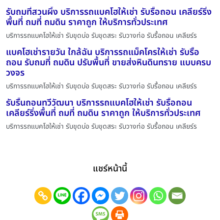
รับถมที่สวนผึ้ง บริการรถแบคโฮให้เช่า รับรื้อถอน เคลียร์ริ่ง
พื้นที่ ถมที่ ถมดิน ราคาถูก ให้บริการทั่วประเทศ
บริการรถแบคโฮให้เช่า รับขุดบ่อ รับขุดสระ รับวางท่อ รับรื้อถอน เคลียร์ร
แบคโฮเช่ารายวัน ใกล้ฉัน บริการรถแม็คโครให้เช่า รับรื้อ
ถอน รับถมที่ ถมดิน ปรับพื้นที่ ขายส่งหินดินทราย แบบครบ
วงจร
บริการรถแบคโฮให้เช่า รับขุดบ่อ รับขุดสระ รับวางท่อ รับรื้อถอน เคลียร์ร
รับรื้นถอนทวีวัฒนา บริการรถแบคโฮให้เช่า รับรื้อถอน
เคลียร์ริ่งพื้นที่ ถมที่ ถมดิน ราคาถูก ให้บริการทั่วประเทศ
บริการรถแบคโฮให้เช่า รับขุดบ่อ รับขุดสระ รับวางท่อ รับรื้อถอน เคลียร์ร
แชร์หน้านี้