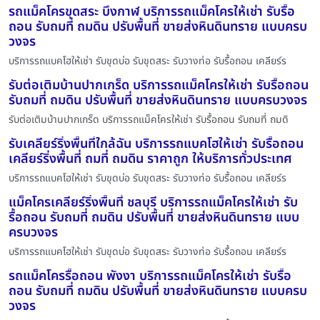
รถแม็คโครขุดสระ บึงกาฬ บริการรถแม็คโครให้เช่า รับรื้อ
ถอน รับถมที่ ถมดิน ปรับพื้นที่ ขายส่งหินดินทราย แบบครบ
วงจร
บริการรถแบคโฮให้เช่า รับขุดบ่อ รับขุดสระ รับวางท่อ รับรื้อถอน เคลียร์ร
รับต่อเติมบ้านปากเกร็ด บริการรถแม็คโครให้เช่า รับรื้อถอน
รับถมที่ ถมดิน ปรับพื้นที่ ขายส่งหินดินทราย แบบครบวงจร
รับต่อเติมบ้านปากเกร็ด บริการรถแม็คโครให้เช่า รับรื้อถอน รับถมที่ ถมดิ
รับเคลียร์ริ่งพื้นที่ใกล้ฉัน บริการรถแบคโฮให้เช่า รับรื้อถอน
เคลียร์ริ่งพื้นที่ ถมที่ ถมดิน ราคาถูก ให้บริการทั่วประเทศ
บริการรถแบคโฮให้เช่า รับขุดบ่อ รับขุดสระ รับวางท่อ รับรื้อถอน เคลียร์ร
แม็คโครเคลียร์ริ่งพื้นที่ ชลบุรี บริการรถแม็คโครให้เช่า รับ
รื้อถอน รับถมที่ ถมดิน ปรับพื้นที่ ขายส่งหินดินทราย แบบ
ครบวงจร
บริการรถแบคโฮให้เช่า รับขุดบ่อ รับขุดสระ รับวางท่อ รับรื้อถอน เคลียร์ร
รถแม็คโครรื้อถอน พังงา บริการรถแม็คโครให้เช่า รับรื้อ
ถอน รับถมที่ ถมดิน ปรับพื้นที่ ขายส่งหินดินทราย แบบครบ
วงจร