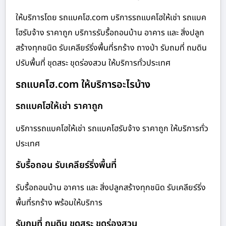
ให้บริการโดย รถแบคโฮ.com บริการรถแบคโฮให้เช่า รถแบค
โฮรับจ้าง ราคาถูก บริการรับรื้อถอนบ้าน อาคาร และ สิ่งปลูก
สร้างทุกชนิด รับเคลียร์ริ่งพื้นที่รกร้าง ถางป่า รับถมที่ ถมดิน
ปรับพื้นที่ ขุดสระ ขุดร่องสวน ให้บริการทั่วประเทศ
รถแบคโฮ.com ให้บริการอะไรบ้าง
รถแบคโฮให้เช่า ราคาถูก
บริการรถแบคโฮให้เช่า รถแบคโฮรับจ้าง ราคาถูก ให้บริการทั่ว
ประเทศ
รับรื้อถอน รับเคลียร์ริ่งพื้นที่
รับรื้อถอนบ้าน อาคาร และ สิ่งปลูกสร้างทุกชนิด รับเคลียร์ริ่ง
พื้นที่รกร้าง พร้อมให้บริการ
รับถมที่ ถมดิน ขุดสระ ขุดร่องสวน