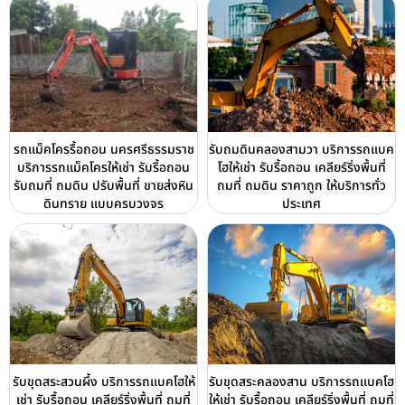
รถแม็คโครรื้อถอน นครศรีธรรมราช
รับถมดินคลองสามวา บริการรถแบค
บริการรถแม็คโครให้เช่า รับรื้อถอน
โฮให้เช่า รับรื้อถอน เคลียร์ริ่งพื้นที่
รับถมที่ ถมดิน ปรับพื้นที่ ขายส่งหิน
ถมที่ ถมดิน ราคาถูก ให้บริการทั่ว
ดินทราย แบบครบวงจร
ประเทศ
รับขุดสระสวนผึ้ง บริการรถแบคโฮให้
รับขุดสระคลองสาน บริการรถแบคโฮ
เช่า รับรื้อถอน เคลียร์ริ่งพื้นที่ ถมที่
ให้เช่า รับรื้อถอน เคลียร์ริ่งพื้นที่ ถมที่