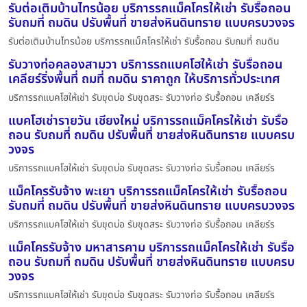
รับต่อเติมบ้านไทรน้อย บริการรถแม็คโครให้เช่า รับรื้อถอน
รับถมที่ ถมดิน ปรับพื้นที่ ขายส่งหินดินทราย แบบครบวงจร
รับต่อเติมบ้านไทรน้อย บริการรถแม็คโครให้เช่า รับรื้อถอน รับถมที่ ถมดิน
รับวางท่อคลองสามวา บริการรถแบคโฮให้เช่า รับรื้อถอน
เคลียร์ริ่งพื้นที่ ถมที่ ถมดิน ราคาถูก ให้บริการทั่วประเทศ
บริการรถแบคโฮให้เช่า รับขุดบ่อ รับขุดสระ รับวางท่อ รับรื้อถอน เคลียร์ร
แบคโฮเช่ารายวัน เชียงใหม่ บริการรถแม็คโครให้เช่า รับรื้อ
ถอน รับถมที่ ถมดิน ปรับพื้นที่ ขายส่งหินดินทราย แบบครบ
วงจร
บริการรถแบคโฮให้เช่า รับขุดบ่อ รับขุดสระ รับวางท่อ รับรื้อถอน เคลียร์ร
แม็คโครรับจ้าง พะเยา บริการรถแม็คโครให้เช่า รับรื้อถอน
รับถมที่ ถมดิน ปรับพื้นที่ ขายส่งหินดินทราย แบบครบวงจร
บริการรถแบคโฮให้เช่า รับขุดบ่อ รับขุดสระ รับวางท่อ รับรื้อถอน เคลียร์ร
แม็คโครรับจ้าง มหาสารคาม บริการรถแม็คโครให้เช่า รับรื้อ
ถอน รับถมที่ ถมดิน ปรับพื้นที่ ขายส่งหินดินทราย แบบครบ
วงจร
บริการรถแบคโฮให้เช่า รับขุดบ่อ รับขุดสระ รับวางท่อ รับรื้อถอน เคลียร์ร