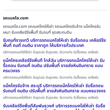
รถแบคโฮ.com
รถแบคโฮ.com รถแมคโครให้เช่า รถแมคโครรับจ้าง แม็คโครรับ
เหมา รับเคลียร์ริ่งพื้นที่ รับถมที่ ขุดสระถมดิน
รับถมที่ราชเทวี บริการรถแบคโฮให้เช่า รับรื้อถอน เคลียร์ริ่ง
พื้นที่ ถมที่ ถมดิน ราคาถูก ให้บริการทั่วประเทศ
บริการรถแบคโฮให้เช่า รับขุดบ่อ รับขุดสระ รับวางท่อ รับรื้อถอน เคลียร์ร
แม็คโครเคลียร์ริ่งพื้นที่ ใกล้ฉัน บริการรถแม็คโครให้เช่า รับ
รื้อถอน รับถมที่ ถมดิน ปรับพื้นที่ ขายส่งหินดินทราย แบบ
ครบวงจร
บริการรถแบคโฮให้เช่า รับขุดบ่อ รับขุดสระ รับวางท่อ รับรื้อถอน เคลียร์ร
แม็คโครรับจ้าง สระบุรี บริการรถแม็คโครให้เช่า รับรื้อถอน
รับถมที่ ถมดิน ปรับพื้นที่ ขายส่งหินดินทราย แบบครบวงจร
บริการรถแบคโฮให้เช่า รับขุดบ่อ รับขุดสระ รับวางท่อ รับรื้อถอน เคลียร์ร
รับเคลียร์ริ่งพื้นที่สัมพันธวงศ์ บริการรถแบคโฮให้เช่า รับรื้อ