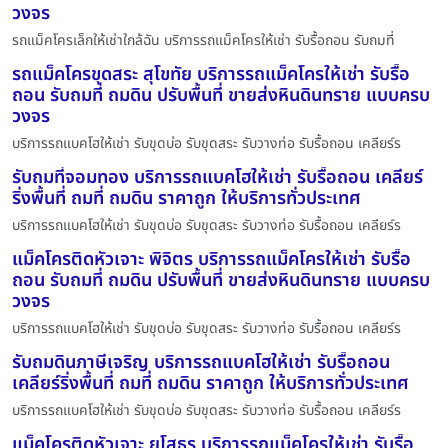
วงจร
รถแม็คโครเล็กให้เช่าใกล้ฉัน บริการรถแม็คโครให้เช่า รับรื้อถอน รับถมที่
รถแม็คโครขุดสระ สุโขทัย บริการรถแม็คโครให้เช่า รับรื้อ
ถอน รับถมที่ ถมดิน ปรับพื้นที่ ขายส่งหินดินทราย แบบครบ
วงจร
บริการรถแบคโฮให้เช่า รับขุดบ่อ รับขุดสระ รับวางท่อ รับรื้อถอน เคลียร์ร
รับถมที่จอมทอง บริการรถแบคโฮให้เช่า รับรื้อถอน เคลียร์
ริ่งพื้นที่ ถมที่ ถมดิน ราคาถูก ให้บริการทั่วประเทศ
บริการรถแบคโฮให้เช่า รับขุดบ่อ รับขุดสระ รับวางท่อ รับรื้อถอน เคลียร์ร
แม็คโครติดหัวเจาะ พิจิตร บริการรถแม็คโครให้เช่า รับรื้อ
ถอน รับถมที่ ถมดิน ปรับพื้นที่ ขายส่งหินดินทราย แบบครบ
วงจร
บริการรถแบคโฮให้เช่า รับขุดบ่อ รับขุดสระ รับวางท่อ รับรื้อถอน เคลียร์ร
รับถมดินภาษีเจริญ บริการรถแบคโฮให้เช่า รับรื้อถอน
เคลียร์ริ่งพื้นที่ ถมที่ ถมดิน ราคาถูก ให้บริการทั่วประเทศ
บริการรถแบคโฮให้เช่า รับขุดบ่อ รับขุดสระ รับวางท่อ รับรื้อถอน เคลียร์ร
แม็คโครติดหัวเจาะ ยโสธร บริการรถแม็คโครให้เช่า รับรื้อ