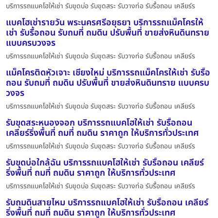
บริการรถแบคโฮให้เช่า รับขุดบ่อ รับขุดสระ รับวางท่อ รับรื้อถอน เคลียร์ร
แบคโฮเช่ารายวัน พระนครศรีอยุธยา บริการรถแม็คโครให้
เช่า รับรื้อถอน รับถมที่ ถมดิน ปรับพื้นที่ ขายส่งหินดินทราย
แบบครบวงจร
บริการรถแบคโฮให้เช่า รับขุดบ่อ รับขุดสระ รับวางท่อ รับรื้อถอน เคลียร์ร
แม็คโครติดหัวเจาะ เชียงใหม่ บริการรถแม็คโครให้เช่า รับรื้อ
ถอน รับถมที่ ถมดิน ปรับพื้นที่ ขายส่งหินดินทราย แบบครบ
วงจร
บริการรถแบคโฮให้เช่า รับขุดบ่อ รับขุดสระ รับวางท่อ รับรื้อถอน เคลียร์ร
รับขุดสระหนองจอก บริการรถแบคโฮให้เช่า รับรื้อถอน
เคลียร์ริ่งพื้นที่ ถมที่ ถมดิน ราคาถูก ให้บริการทั่วประเทศ
บริการรถแบคโฮให้เช่า รับขุดบ่อ รับขุดสระ รับวางท่อ รับรื้อถอน เคลียร์ร
รับขุดบ่อใกล้ฉัน บริการรถแบคโฮให้เช่า รับรื้อถอน เคลียร์
ริ่งพื้นที่ ถมที่ ถมดิน ราคาถูก ให้บริการทั่วประเทศ
บริการรถแบคโฮให้เช่า รับขุดบ่อ รับขุดสระ รับวางท่อ รับรื้อถอน เคลียร์ร
รับถมดินสายไหม บริการรถแบคโฮให้เช่า รับรื้อถอน เคลียร์
ริ่งพื้นที่ ถมที่ ถมดิน ราคาถูก ให้บริการทั่วประเทศ