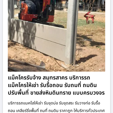
แม็คโครรับจ้าง สมุทรสาคร บริการรถ
แม็คโครให้เช่า รับรื้อถอน รับถมที่ ถมดิน
ปรับพื้นที่ ขายส่งหินดินทราย แบบครบวงจร
บริการรถแบคโฮให้เช่า รับขุดบ่อ รับขุดสระ รับวางท่อ รับรื้อ
ถอน เคลียร์ริ่งพื้นที่ ถมที่ ถมดิน ราคาถูก ให้บริการทั่วประเทศ