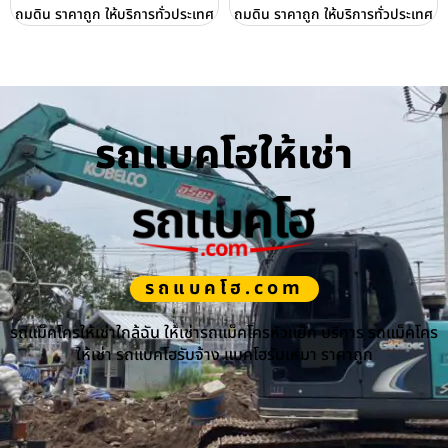
ถมดิน ราคาถูก ให้บริการทั่วประเทศ
ถมดิน ราคาถูก ให้บริการทั่วประเทศ
รถแบคโฮให้เช่า
รถแบคโฮ.com
รถแม็คโครให้เช่าใกล้ฉัน ให้เช่ารถแม็คโครหัวแย็ก บริการ รถแม็คโคร
ให้เช่า รถแบคโฮรับจ้าง แบคโฮรับเหมา ราคาถูก