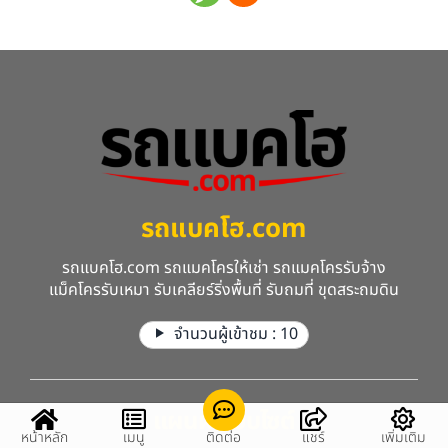
รถแบคโฮ.com
รถแบคโฮ.com รถแมคโครให้เช่า รถแมคโครรับจ้าง
แม็คโครรับเหมา รับเคลียร์ริ่งพื้นที่ รับถมที่ ขุดสระถมดิน
จำนวนผู้เข้าชม :
10
แผนผังเว็บไซต์
หน้าหลัก
เมนู
ติดต่อ
แชร์
เพิ่มเติม