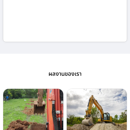
ผลงานของเรา