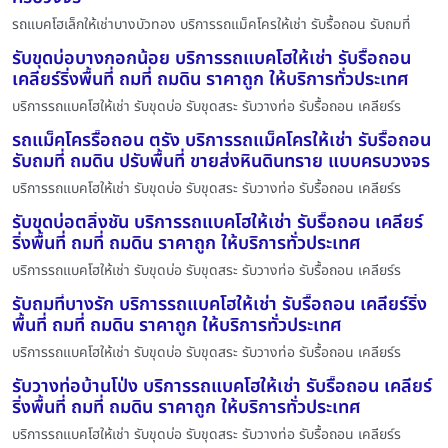
รถแบคโฮเล็กให้เช่าบางบัวทอง บริการรถแม็คโครให้เช่า รับรื้อถอน รับถมที่
รับขุดบ่อบางกอกน้อย บริการรถแบคโฮให้เช่า รับรื้อถอน
เคลียร์ริ่งพื้นที่ ถมที่ ถมดิน ราคาถูก ให้บริการทั่วประเทศ
บริการรถแบคโฮให้เช่า รับขุดบ่อ รับขุดสระ รับวางท่อ รับรื้อถอน เคลียร์ร
รถแม็คโครรื้อถอน ตรัง บริการรถแม็คโครให้เช่า รับรื้อถอน
รับถมที่ ถมดิน ปรับพื้นที่ ขายส่งหินดินทราย แบบครบวงจร
บริการรถแบคโฮให้เช่า รับขุดบ่อ รับขุดสระ รับวางท่อ รับรื้อถอน เคลียร์ร
รับขุดบ่อตลิ่งชัน บริการรถแบคโฮให้เช่า รับรื้อถอน เคลียร์
ริ่งพื้นที่ ถมที่ ถมดิน ราคาถูก ให้บริการทั่วประเทศ
บริการรถแบคโฮให้เช่า รับขุดบ่อ รับขุดสระ รับวางท่อ รับรื้อถอน เคลียร์ร
รับถมที่บางรัก บริการรถแบคโฮให้เช่า รับรื้อถอน เคลียร์ริ่ง
พื้นที่ ถมที่ ถมดิน ราคาถูก ให้บริการทั่วประเทศ
บริการรถแบคโฮให้เช่า รับขุดบ่อ รับขุดสระ รับวางท่อ รับรื้อถอน เคลียร์ร
รับวางท่อบ้านโป่ง บริการรถแบคโฮให้เช่า รับรื้อถอน เคลียร์
ริ่งพื้นที่ ถมที่ ถมดิน ราคาถูก ให้บริการทั่วประเทศ
บริการรถแบคโฮให้เช่า รับขุดบ่อ รับขุดสระ รับวางท่อ รับรื้อถอน เคลียร์ร