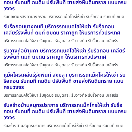
ถอน รับถมที่ ถมดิน ปรับพื้นที่ ขายส่งหินดินทราย แบบครบ
วงจร
รับต่อเติมหลังคาบางกรวย บริการรถแม็คโครให้เช่า รับรื้อถอน รับถมที่ ถมด
รับรื้อถอนบางคนที บริการรถแบคโฮให้เช่า รับรื้อถอน
เคลียร์ริ่งพื้นที่ ถมที่ ถมดิน ราคาถูก ให้บริการทั่วประเทศ
บริการรถแบคโฮให้เช่า รับขุดบ่อ รับขุดสระ รับวางท่อ รับรื้อถอน เคลียร์ร
รับวางท่อบ้านคา บริการรถแบคโฮให้เช่า รับรื้อถอน เคลียร์
ริ่งพื้นที่ ถมที่ ถมดิน ราคาถูก ให้บริการทั่วประเทศ
บริการรถแบคโฮให้เช่า รับขุดบ่อ รับขุดสระ รับวางท่อ รับรื้อถอน เคลียร์ร
แม็คโครเคลียร์ริ่งพื้นที่ สงขลา บริการรถแม็คโครให้เช่า รับ
รื้อถอน รับถมที่ ถมดิน ปรับพื้นที่ ขายส่งหินดินทราย แบบ
ครบวงจร
บริการรถแบคโฮให้เช่า รับขุดบ่อ รับขุดสระ รับวางท่อ รับรื้อถอน เคลียร์ร
รับสร้างบ้านสมุทรปราการ บริการรถแม็คโครให้เช่า รับรื้อ
ถอน รับถมที่ ถมดิน ปรับพื้นที่ ขายส่งหินดินทราย แบบครบ
วงจร
รับสร้างบ้านสมุทรปราการ บริการรถแม็คโครให้เช่า รับรื้อถอน รับถมที่ ถมด