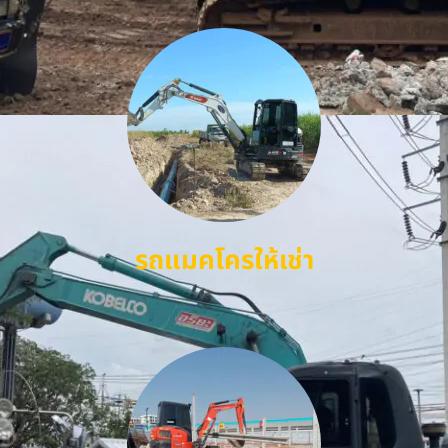
รถแมคโครให้เช่า