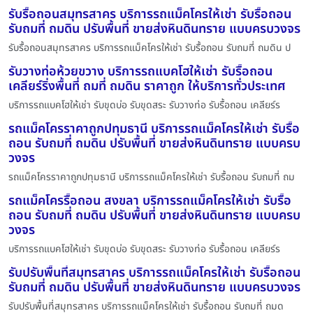
รับรื้อถอนสมุทรสาคร บริการรถแม็คโครให้เช่า รับรื้อถอน
รับถมที่ ถมดิน ปรับพื้นที่ ขายส่งหินดินทราย แบบครบวงจร
รับรื้อถอนสมุทรสาคร บริการรถแม็คโครให้เช่า รับรื้อถอน รับถมที่ ถมดิน ป
รับวางท่อห้วยขวาง บริการรถแบคโฮให้เช่า รับรื้อถอน
เคลียร์ริ่งพื้นที่ ถมที่ ถมดิน ราคาถูก ให้บริการทั่วประเทศ
บริการรถแบคโฮให้เช่า รับขุดบ่อ รับขุดสระ รับวางท่อ รับรื้อถอน เคลียร์ร
รถแม็คโครราคาถูกปทุมธานี บริการรถแม็คโครให้เช่า รับรื้อ
ถอน รับถมที่ ถมดิน ปรับพื้นที่ ขายส่งหินดินทราย แบบครบ
วงจร
รถแม็คโครราคาถูกปทุมธานี บริการรถแม็คโครให้เช่า รับรื้อถอน รับถมที่ ถม
รถแม็คโครรื้อถอน สงขลา บริการรถแม็คโครให้เช่า รับรื้อ
ถอน รับถมที่ ถมดิน ปรับพื้นที่ ขายส่งหินดินทราย แบบครบ
วงจร
บริการรถแบคโฮให้เช่า รับขุดบ่อ รับขุดสระ รับวางท่อ รับรื้อถอน เคลียร์ร
รับปรับพื้นที่สมุทรสาคร บริการรถแม็คโครให้เช่า รับรื้อถอน
รับถมที่ ถมดิน ปรับพื้นที่ ขายส่งหินดินทราย แบบครบวงจร
รับปรับพื้นที่สมุทรสาคร บริการรถแม็คโครให้เช่า รับรื้อถอน รับถมที่ ถมด