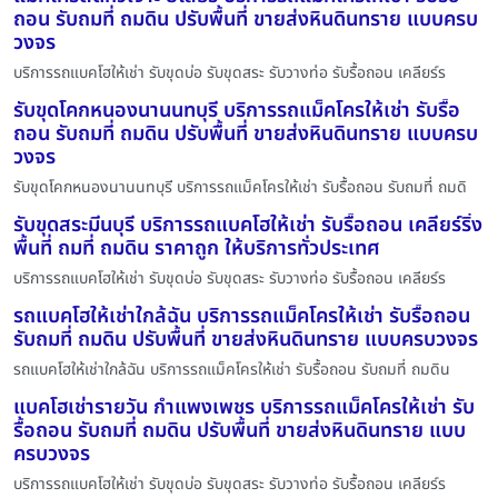
ถอน รับถมที่ ถมดิน ปรับพื้นที่ ขายส่งหินดินทราย แบบครบ
วงจร
บริการรถแบคโฮให้เช่า รับขุดบ่อ รับขุดสระ รับวางท่อ รับรื้อถอน เคลียร์ร
รับขุดโคกหนองนานนทบุรี บริการรถแม็คโครให้เช่า รับรื้อ
ถอน รับถมที่ ถมดิน ปรับพื้นที่ ขายส่งหินดินทราย แบบครบ
วงจร
รับขุดโคกหนองนานนทบุรี บริการรถแม็คโครให้เช่า รับรื้อถอน รับถมที่ ถมดิ
รับขุดสระมีนบุรี บริการรถแบคโฮให้เช่า รับรื้อถอน เคลียร์ริ่ง
พื้นที่ ถมที่ ถมดิน ราคาถูก ให้บริการทั่วประเทศ
บริการรถแบคโฮให้เช่า รับขุดบ่อ รับขุดสระ รับวางท่อ รับรื้อถอน เคลียร์ร
รถแบคโฮให้เช่าใกล้ฉัน บริการรถแม็คโครให้เช่า รับรื้อถอน
รับถมที่ ถมดิน ปรับพื้นที่ ขายส่งหินดินทราย แบบครบวงจร
รถแบคโฮให้เช่าใกล้ฉัน บริการรถแม็คโครให้เช่า รับรื้อถอน รับถมที่ ถมดิน
แบคโฮเช่ารายวัน กำแพงเพชร บริการรถแม็คโครให้เช่า รับ
รื้อถอน รับถมที่ ถมดิน ปรับพื้นที่ ขายส่งหินดินทราย แบบ
ครบวงจร
บริการรถแบคโฮให้เช่า รับขุดบ่อ รับขุดสระ รับวางท่อ รับรื้อถอน เคลียร์ร