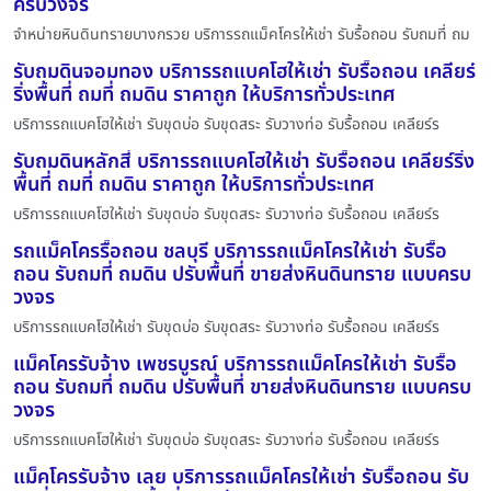
ครบวงจร
จำหน่ายหินดินทรายบางกรวย บริการรถแม็คโครให้เช่า รับรื้อถอน รับถมที่ ถม
รับถมดินจอมทอง บริการรถแบคโฮให้เช่า รับรื้อถอน เคลียร์
ริ่งพื้นที่ ถมที่ ถมดิน ราคาถูก ให้บริการทั่วประเทศ
บริการรถแบคโฮให้เช่า รับขุดบ่อ รับขุดสระ รับวางท่อ รับรื้อถอน เคลียร์ร
รับถมดินหลักสี่ บริการรถแบคโฮให้เช่า รับรื้อถอน เคลียร์ริ่ง
พื้นที่ ถมที่ ถมดิน ราคาถูก ให้บริการทั่วประเทศ
บริการรถแบคโฮให้เช่า รับขุดบ่อ รับขุดสระ รับวางท่อ รับรื้อถอน เคลียร์ร
รถแม็คโครรื้อถอน ชลบุรี บริการรถแม็คโครให้เช่า รับรื้อ
ถอน รับถมที่ ถมดิน ปรับพื้นที่ ขายส่งหินดินทราย แบบครบ
วงจร
บริการรถแบคโฮให้เช่า รับขุดบ่อ รับขุดสระ รับวางท่อ รับรื้อถอน เคลียร์ร
แม็คโครรับจ้าง เพชรบูรณ์ บริการรถแม็คโครให้เช่า รับรื้อ
ถอน รับถมที่ ถมดิน ปรับพื้นที่ ขายส่งหินดินทราย แบบครบ
วงจร
บริการรถแบคโฮให้เช่า รับขุดบ่อ รับขุดสระ รับวางท่อ รับรื้อถอน เคลียร์ร
แม็คโครรับจ้าง เลย บริการรถแม็คโครให้เช่า รับรื้อถอน รับ