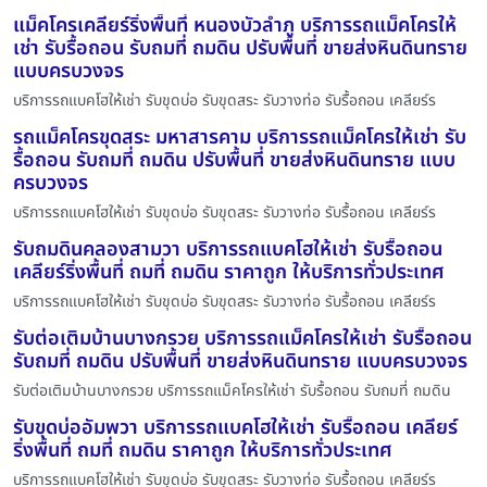
แม็คโครเคลียร์ริ่งพื้นที่ หนองบัวลำภู บริการรถแม็คโครให้
เช่า รับรื้อถอน รับถมที่ ถมดิน ปรับพื้นที่ ขายส่งหินดินทราย
แบบครบวงจร
บริการรถแบคโฮให้เช่า รับขุดบ่อ รับขุดสระ รับวางท่อ รับรื้อถอน เคลียร์ร
รถแม็คโครขุดสระ มหาสารคาม บริการรถแม็คโครให้เช่า รับ
รื้อถอน รับถมที่ ถมดิน ปรับพื้นที่ ขายส่งหินดินทราย แบบ
ครบวงจร
บริการรถแบคโฮให้เช่า รับขุดบ่อ รับขุดสระ รับวางท่อ รับรื้อถอน เคลียร์ร
รับถมดินคลองสามวา บริการรถแบคโฮให้เช่า รับรื้อถอน
เคลียร์ริ่งพื้นที่ ถมที่ ถมดิน ราคาถูก ให้บริการทั่วประเทศ
บริการรถแบคโฮให้เช่า รับขุดบ่อ รับขุดสระ รับวางท่อ รับรื้อถอน เคลียร์ร
รับต่อเติมบ้านบางกรวย บริการรถแม็คโครให้เช่า รับรื้อถอน
รับถมที่ ถมดิน ปรับพื้นที่ ขายส่งหินดินทราย แบบครบวงจร
รับต่อเติมบ้านบางกรวย บริการรถแม็คโครให้เช่า รับรื้อถอน รับถมที่ ถมดิน
รับขุดบ่ออัมพวา บริการรถแบคโฮให้เช่า รับรื้อถอน เคลียร์
ริ่งพื้นที่ ถมที่ ถมดิน ราคาถูก ให้บริการทั่วประเทศ
บริการรถแบคโฮให้เช่า รับขุดบ่อ รับขุดสระ รับวางท่อ รับรื้อถอน เคลียร์ร