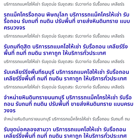
บริการรถแบคโฮให้เช่า รับขุดบ่อ รับขุดสระ รับวางท่อ รับรื้อถอน เคลียร์ร
รถแม็คโครรื้อถอน พิษณุโลก บริการรถแม็คโครให้เช่า รับ
รื้อถอน รับถมที่ ถมดิน ปรับพื้นที่ ขายส่งหินดินทราย แบบ
ครบวงจร
บริการรถแบคโฮให้เช่า รับขุดบ่อ รับขุดสระ รับวางท่อ รับรื้อถอน เคลียร์ร
รับถมที่ดุสิต บริการรถแบคโฮให้เช่า รับรื้อถอน เคลียร์ริ่ง
พื้นที่ ถมที่ ถมดิน ราคาถูก ให้บริการทั่วประเทศ
บริการรถแบคโฮให้เช่า รับขุดบ่อ รับขุดสระ รับวางท่อ รับรื้อถอน เคลียร์ร
รับเคลียร์ริ่งพื้นที่ธนบุรี บริการรถแบคโฮให้เช่า รับรื้อถอน
เคลียร์ริ่งพื้นที่ ถมที่ ถมดิน ราคาถูก ให้บริการทั่วประเทศ
บริการรถแบคโฮให้เช่า รับขุดบ่อ รับขุดสระ รับวางท่อ รับรื้อถอน เคลียร์ร
จำหน่ายหินดินทรายนนทบุรี บริการรถแม็คโครให้เช่า รับรื้อ
ถอน รับถมที่ ถมดิน ปรับพื้นที่ ขายส่งหินดินทราย แบบครบ
วงจร
จำหน่ายหินดินทรายนนทบุรี บริการรถแม็คโครให้เช่า รับรื้อถอน รับถมที่ ถม
รับขุดบ่อคลองสามวา บริการรถแบคโฮให้เช่า รับรื้อถอน
เคลียร์ริ่งพื้นที่ ถมที่ ถมดิน ราคาถูก ให้บริการทั่วประเทศ