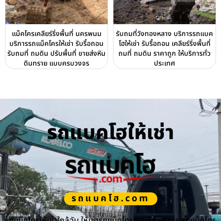
แม็คโครเคลียร์ริ่งพื้นที่ นครพนม
รับถมที่วังทองหลาง บริการรถแบค
บริการรถแม็คโครให้เช่า รับรื้อถอน
โฮให้เช่า รับรื้อถอน เคลียร์ริ่งพื้นที่
รับถมที่ ถมดิน ปรับพื้นที่ ขายส่งหิน
ถมที่ ถมดิน ราคาถูก ให้บริการทั่ว
ดินทราย แบบครบวงจร
ประเทศ
รถแบคโฮให้เช่า
รถแบคโฮ.com
รถแม็คโครให้เช่าใกล้ฉัน ให้เช่ารถแม็คโครหัวแย็ก บริการ รถแม็คโคร