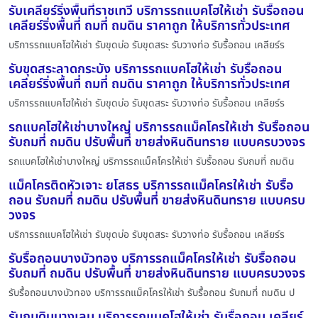
รับเคลียร์ริ่งพื้นที่ราชเทวี บริการรถแบคโฮให้เช่า รับรื้อถอน
เคลียร์ริ่งพื้นที่ ถมที่ ถมดิน ราคาถูก ให้บริการทั่วประเทศ
บริการรถแบคโฮให้เช่า รับขุดบ่อ รับขุดสระ รับวางท่อ รับรื้อถอน เคลียร์ร
รับขุดสระลาดกระบัง บริการรถแบคโฮให้เช่า รับรื้อถอน
เคลียร์ริ่งพื้นที่ ถมที่ ถมดิน ราคาถูก ให้บริการทั่วประเทศ
บริการรถแบคโฮให้เช่า รับขุดบ่อ รับขุดสระ รับวางท่อ รับรื้อถอน เคลียร์ร
รถแบคโฮให้เช่าบางใหญ่ บริการรถแม็คโครให้เช่า รับรื้อถอน
รับถมที่ ถมดิน ปรับพื้นที่ ขายส่งหินดินทราย แบบครบวงจร
รถแบคโฮให้เช่าบางใหญ่ บริการรถแม็คโครให้เช่า รับรื้อถอน รับถมที่ ถมดิน
แม็คโครติดหัวเจาะ ยโสธร บริการรถแม็คโครให้เช่า รับรื้อ
ถอน รับถมที่ ถมดิน ปรับพื้นที่ ขายส่งหินดินทราย แบบครบ
วงจร
บริการรถแบคโฮให้เช่า รับขุดบ่อ รับขุดสระ รับวางท่อ รับรื้อถอน เคลียร์ร
รับรื้อถอนบางบัวทอง บริการรถแม็คโครให้เช่า รับรื้อถอน
รับถมที่ ถมดิน ปรับพื้นที่ ขายส่งหินดินทราย แบบครบวงจร
รับรื้อถอนบางบัวทอง บริการรถแม็คโครให้เช่า รับรื้อถอน รับถมที่ ถมดิน ป
รับถมดินบางเลน บริการรถแบคโฮให้เช่า รับรื้อถอน เคลียร์