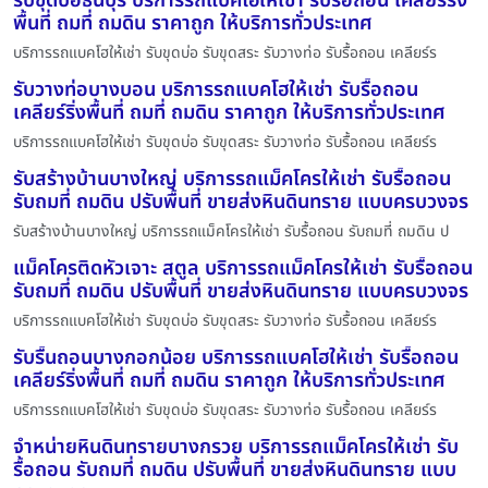
รับขุดบ่อธนบุรี บริการรถแบคโฮให้เช่า รับรื้อถอน เคลียร์ริ่ง
พื้นที่ ถมที่ ถมดิน ราคาถูก ให้บริการทั่วประเทศ
บริการรถแบคโฮให้เช่า รับขุดบ่อ รับขุดสระ รับวางท่อ รับรื้อถอน เคลียร์ร
รับวางท่อบางบอน บริการรถแบคโฮให้เช่า รับรื้อถอน
เคลียร์ริ่งพื้นที่ ถมที่ ถมดิน ราคาถูก ให้บริการทั่วประเทศ
บริการรถแบคโฮให้เช่า รับขุดบ่อ รับขุดสระ รับวางท่อ รับรื้อถอน เคลียร์ร
รับสร้างบ้านบางใหญ่ บริการรถแม็คโครให้เช่า รับรื้อถอน
รับถมที่ ถมดิน ปรับพื้นที่ ขายส่งหินดินทราย แบบครบวงจร
รับสร้างบ้านบางใหญ่ บริการรถแม็คโครให้เช่า รับรื้อถอน รับถมที่ ถมดิน ป
แม็คโครติดหัวเจาะ สตูล บริการรถแม็คโครให้เช่า รับรื้อถอน
รับถมที่ ถมดิน ปรับพื้นที่ ขายส่งหินดินทราย แบบครบวงจร
บริการรถแบคโฮให้เช่า รับขุดบ่อ รับขุดสระ รับวางท่อ รับรื้อถอน เคลียร์ร
รับรื้นถอนบางกอกน้อย บริการรถแบคโฮให้เช่า รับรื้อถอน
เคลียร์ริ่งพื้นที่ ถมที่ ถมดิน ราคาถูก ให้บริการทั่วประเทศ
บริการรถแบคโฮให้เช่า รับขุดบ่อ รับขุดสระ รับวางท่อ รับรื้อถอน เคลียร์ร
จำหน่ายหินดินทรายบางกรวย บริการรถแม็คโครให้เช่า รับ
รื้อถอน รับถมที่ ถมดิน ปรับพื้นที่ ขายส่งหินดินทราย แบบ