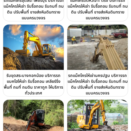
รถแม็คโครขุดสระ เพชรบุรี บริการรถ
แม็คโครติดหัวเจาะ ตรัง บริการรถ
แม็คโครให้เช่า รับรื้อถอน รับถมที่ ถม
แม็คโครให้เช่า รับรื้อถอน รับถมที่ ถม
ดิน ปรับพื้นที่ ขายส่งหินดินทราย
ดิน ปรับพื้นที่ ขายส่งหินดินทราย
แบบครบวงจร
แบบครบวงจร
รับขุดสระบางกอกน้อย บริการรถ
รถแม็คโครให้เช่านครปฐม บริการรถ
แบคโฮให้เช่า รับรื้อถอน เคลียร์ริ่ง
แม็คโครให้เช่า รับรื้อถอน รับถมที่ ถม
พื้นที่ ถมที่ ถมดิน ราคาถูก ให้บริการ
ดิน ปรับพื้นที่ ขายส่งหินดินทราย
ทั่วประเทศ
แบบครบวงจร