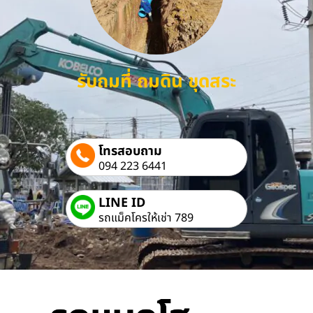
รับถมที่ ถมดิน ขุดสระ
โทรสอบถาม
094 223 6441
LINE ID
รถแม็คโครให้เช่า 789