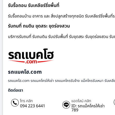
รับรื้อถอน รับเคลียร์ริ่งพื้นที่
รับรื้อถอนบ้าน อาคาร และ สิ่งปลูกสร้างทุกชนิด รับเคลียร์ริ่งพื้นที
รับถมที่ ถมดิน ขุดสระ ขุดร่องสวน
บริการรับถมที่ รับถมดิน รับปรับพื้นที่ รับขุดสระ รับขุดร่องสวน 
รถแบคโฮ.com
รถแบคโฮ.com รถแมคโครให้เช่า รถแมคโครรับจ้าง แม็คโครรับเหมา รับเคลียร์ริ
ติดต่อเรา
โทร คลิก
แอดไลน์ คลิก
094 223 6441
ID: รถแม็คโครให้เช่า
789