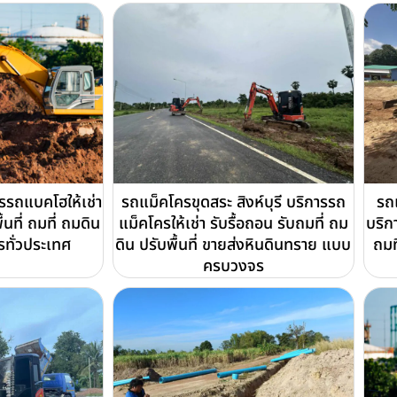
ารรถแบคโฮให้เช่า
รถแม็คโครขุดสระ สิงห์บุรี บริการรถ
รถแ
ื้นที่ ถมที่ ถมดิน
แม็คโครให้เช่า รับรื้อถอน รับถมที่ ถม
บริก
รทั่วประเทศ
ดิน ปรับพื้นที่ ขายส่งหินดินทราย แบบ
ถมท
ครบวงจร