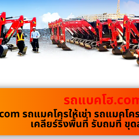
รถแบคโฮ.co
om รถแมคโครให้เช่า รถแมคโครรั
เคลียร์ริ่งพื้นที่ รับถมที่ 