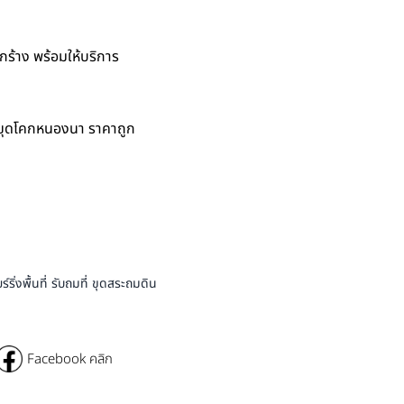
่รกร้าง พร้อมให้บริการ
รับขุดโคกหนองนา ราคาถูก
่งพื้นที่ รับถมที่ ขุดสระถมดิน
Facebook คลิก