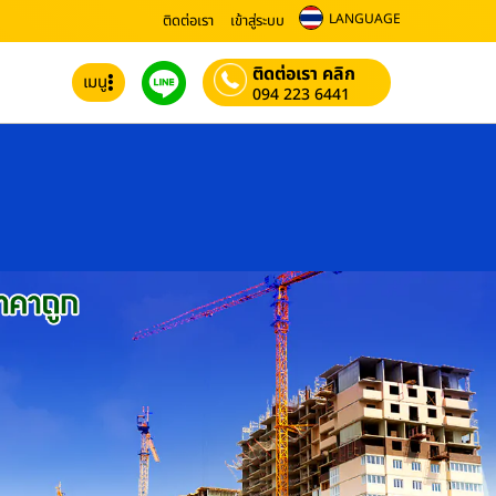
LANGUAGE
ติดต่อเรา
เข้าสู่ระบบ
ติดต่อเรา คลิก
เมนู
094 223 6441