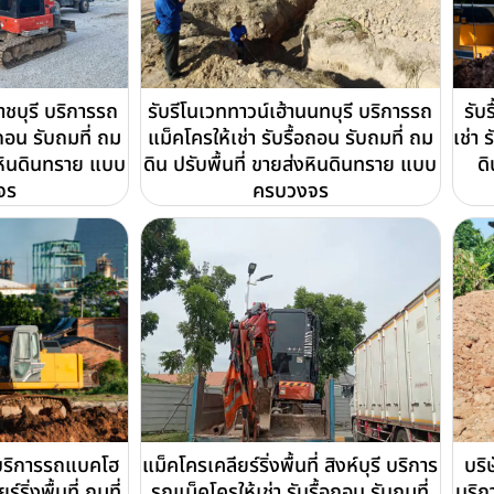
ชบุรี บริการรถ
รับรีโนเวททาวน์เฮ้านนทบุรี บริการรถ
รับ
อถอน รับถมที่ ถม
แม็คโครให้เช่า รับรื้อถอน รับถมที่ ถม
เช่า 
่งหินดินทราย แบบ
ดิน ปรับพื้นที่ ขายส่งหินดินทราย แบบ
ดิ
จร
ครบวงจร
 บริการรถแบคโฮ
แม็คโครเคลียร์ริ่งพื้นที่ สิงห์บุรี บริการ
บริ
ร์ริ่งพื้นที่ ถมที่
รถแม็คโครให้เช่า รับรื้อถอน รับถมที่
บริก