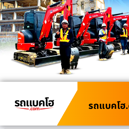
รถแบคโฮ.c