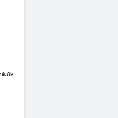
ียร์ริ่ง