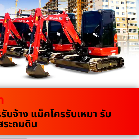
m
บจ้าง แม็คโครรับเหมา รับ
ขุดสระถมดิน