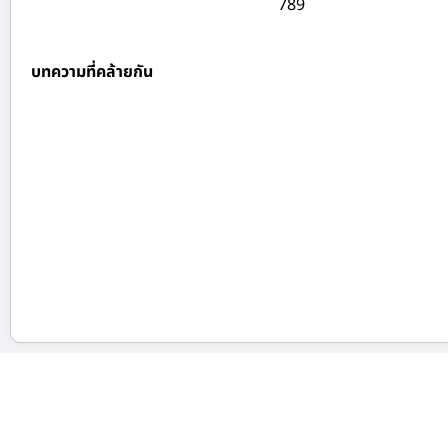
789
บทความที่คล้ายกัน