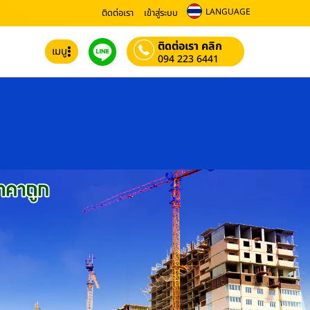
LANGUAGE
ติดต่อเรา
เข้าสู่ระบบ
ติดต่อเรา คลิก
เมนู
094 223 6441