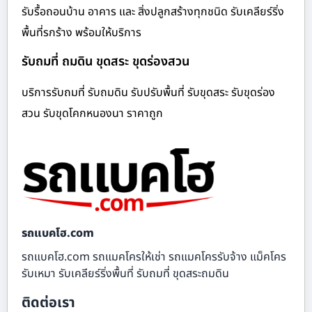
รับรื้อถอนบ้าน อาคาร และ สิ่งปลูกสร้างทุกชนิด รับเคลียร์ริ่ง
พื้นที่รกร้าง พร้อมให้บริการ
รับถมที่ ถมดิน ขุดสระ ขุดร่องสวน
บริการรับถมที่ รับถมดิน รับปรับพื้นที่ รับขุดสระ รับขุดร่อง
สวน รับขุดโคกหนองนา ราคาถูก
รถแบคโฮ.com
รถแบคโฮ.com รถแมคโครให้เช่า รถแมคโครรับจ้าง แม็คโคร
รับเหมา รับเคลียร์ริ่งพื้นที่ รับถมที่ ขุดสระถมดิน
ติดต่อเรา