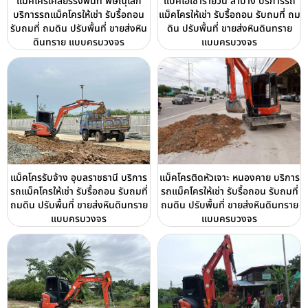
แม็คโครเคลียร์ริ่งพื้นที่ พิษณุโลก
แบคโฮเช่ารายวัน ลำปาง บริการรถ
บริการรถแม็คโครให้เช่า รับรื้อถอน
แม็คโครให้เช่า รับรื้อถอน รับถมที่ ถม
รับถมที่ ถมดิน ปรับพื้นที่ ขายส่งหิน
ดิน ปรับพื้นที่ ขายส่งหินดินทราย
ดินทราย แบบครบวงจร
แบบครบวงจร
แม็คโครรับจ้าง อุบลราชธานี บริการ
แม็คโครติดหัวเจาะ หนองคาย บริการ
รถแม็คโครให้เช่า รับรื้อถอน รับถมที่
รถแม็คโครให้เช่า รับรื้อถอน รับถมที่
ถมดิน ปรับพื้นที่ ขายส่งหินดินทราย
ถมดิน ปรับพื้นที่ ขายส่งหินดินทราย
แบบครบวงจร
แบบครบวงจร