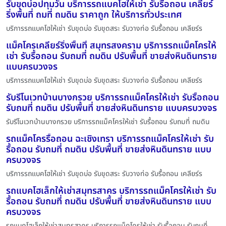
รับขุดบ่อปทุมวัน บริการรถแบคโฮให้เช่า รับรื้อถอน เคลียร์
ริ่งพื้นที่ ถมที่ ถมดิน ราคาถูก ให้บริการทั่วประเทศ
บริการรถแบคโฮให้เช่า รับขุดบ่อ รับขุดสระ รับวางท่อ รับรื้อถอน เคลียร์ร
แม็คโครเคลียร์ริ่งพื้นที่ สมุทรสงคราม บริการรถแม็คโครให้
เช่า รับรื้อถอน รับถมที่ ถมดิน ปรับพื้นที่ ขายส่งหินดินทราย
แบบครบวงจร
บริการรถแบคโฮให้เช่า รับขุดบ่อ รับขุดสระ รับวางท่อ รับรื้อถอน เคลียร์ร
รับรีโนเวทบ้านบางกรวย บริการรถแม็คโครให้เช่า รับรื้อถอน
รับถมที่ ถมดิน ปรับพื้นที่ ขายส่งหินดินทราย แบบครบวงจร
รับรีโนเวทบ้านบางกรวย บริการรถแม็คโครให้เช่า รับรื้อถอน รับถมที่ ถมดิน
รถแม็คโครรื้อถอน ฉะเชิงเทรา บริการรถแม็คโครให้เช่า รับ
รื้อถอน รับถมที่ ถมดิน ปรับพื้นที่ ขายส่งหินดินทราย แบบ
ครบวงจร
บริการรถแบคโฮให้เช่า รับขุดบ่อ รับขุดสระ รับวางท่อ รับรื้อถอน เคลียร์ร
รถแบคโฮเล็กให้เช่าสมุทรสาคร บริการรถแม็คโครให้เช่า รับ
รื้อถอน รับถมที่ ถมดิน ปรับพื้นที่ ขายส่งหินดินทราย แบบ
ครบวงจร
รถแบคโฮเล็กให้เช่าสมุทรสาคร บริการรถแม็คโครให้เช่า รับรื้อถอน รับถมที่