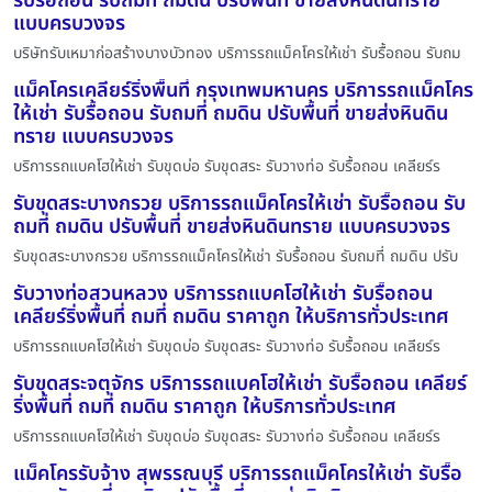
รับรื้อถอน รับถมที่ ถมดิน ปรับพื้นที่ ขายส่งหินดินทราย
แบบครบวงจร
บริษัทรับเหมาก่อสร้างบางบัวทอง บริการรถแม็คโครให้เช่า รับรื้อถอน รับถม
แม็คโครเคลียร์ริ่งพื้นที่ กรุงเทพมหานคร บริการรถแม็คโคร
ให้เช่า รับรื้อถอน รับถมที่ ถมดิน ปรับพื้นที่ ขายส่งหินดิน
ทราย แบบครบวงจร
บริการรถแบคโฮให้เช่า รับขุดบ่อ รับขุดสระ รับวางท่อ รับรื้อถอน เคลียร์ร
รับขุดสระบางกรวย บริการรถแม็คโครให้เช่า รับรื้อถอน รับ
ถมที่ ถมดิน ปรับพื้นที่ ขายส่งหินดินทราย แบบครบวงจร
รับขุดสระบางกรวย บริการรถแม็คโครให้เช่า รับรื้อถอน รับถมที่ ถมดิน ปรับ
รับวางท่อสวนหลวง บริการรถแบคโฮให้เช่า รับรื้อถอน
เคลียร์ริ่งพื้นที่ ถมที่ ถมดิน ราคาถูก ให้บริการทั่วประเทศ
บริการรถแบคโฮให้เช่า รับขุดบ่อ รับขุดสระ รับวางท่อ รับรื้อถอน เคลียร์ร
รับขุดสระจตุจักร บริการรถแบคโฮให้เช่า รับรื้อถอน เคลียร์
ริ่งพื้นที่ ถมที่ ถมดิน ราคาถูก ให้บริการทั่วประเทศ
บริการรถแบคโฮให้เช่า รับขุดบ่อ รับขุดสระ รับวางท่อ รับรื้อถอน เคลียร์ร
แม็คโครรับจ้าง สุพรรณบุรี บริการรถแม็คโครให้เช่า รับรื้อ