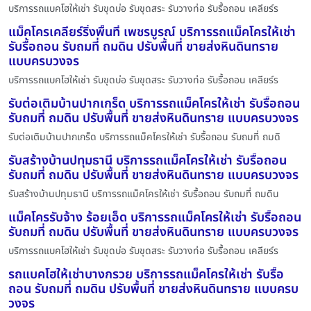
บริการรถแบคโฮให้เช่า รับขุดบ่อ รับขุดสระ รับวางท่อ รับรื้อถอน เคลียร์ร
แม็คโครเคลียร์ริ่งพื้นที่ เพชรบูรณ์ บริการรถแม็คโครให้เช่า
รับรื้อถอน รับถมที่ ถมดิน ปรับพื้นที่ ขายส่งหินดินทราย
แบบครบวงจร
บริการรถแบคโฮให้เช่า รับขุดบ่อ รับขุดสระ รับวางท่อ รับรื้อถอน เคลียร์ร
รับต่อเติมบ้านปากเกร็ด บริการรถแม็คโครให้เช่า รับรื้อถอน
รับถมที่ ถมดิน ปรับพื้นที่ ขายส่งหินดินทราย แบบครบวงจร
รับต่อเติมบ้านปากเกร็ด บริการรถแม็คโครให้เช่า รับรื้อถอน รับถมที่ ถมดิ
รับสร้างบ้านปทุมธานี บริการรถแม็คโครให้เช่า รับรื้อถอน
รับถมที่ ถมดิน ปรับพื้นที่ ขายส่งหินดินทราย แบบครบวงจร
รับสร้างบ้านปทุมธานี บริการรถแม็คโครให้เช่า รับรื้อถอน รับถมที่ ถมดิน
แม็คโครรับจ้าง ร้อยเอ็ด บริการรถแม็คโครให้เช่า รับรื้อถอน
รับถมที่ ถมดิน ปรับพื้นที่ ขายส่งหินดินทราย แบบครบวงจร
บริการรถแบคโฮให้เช่า รับขุดบ่อ รับขุดสระ รับวางท่อ รับรื้อถอน เคลียร์ร
รถแบคโฮให้เช่าบางกรวย บริการรถแม็คโครให้เช่า รับรื้อ
ถอน รับถมที่ ถมดิน ปรับพื้นที่ ขายส่งหินดินทราย แบบครบ
วงจร