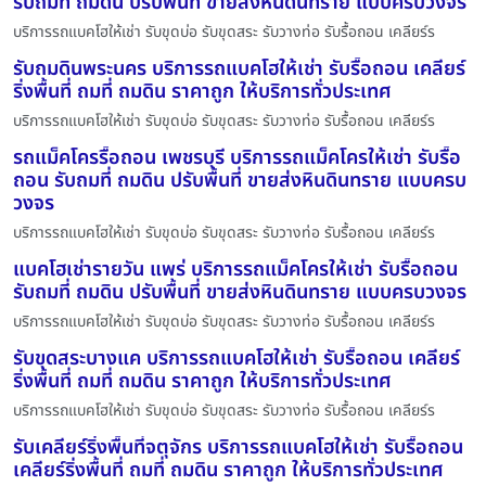
รับถมที่ ถมดิน ปรับพื้นที่ ขายส่งหินดินทราย แบบครบวงจร
บริการรถแบคโฮให้เช่า รับขุดบ่อ รับขุดสระ รับวางท่อ รับรื้อถอน เคลียร์ร
รับถมดินพระนคร บริการรถแบคโฮให้เช่า รับรื้อถอน เคลียร์
ริ่งพื้นที่ ถมที่ ถมดิน ราคาถูก ให้บริการทั่วประเทศ
บริการรถแบคโฮให้เช่า รับขุดบ่อ รับขุดสระ รับวางท่อ รับรื้อถอน เคลียร์ร
รถแม็คโครรื้อถอน เพชรบุรี บริการรถแม็คโครให้เช่า รับรื้อ
ถอน รับถมที่ ถมดิน ปรับพื้นที่ ขายส่งหินดินทราย แบบครบ
วงจร
บริการรถแบคโฮให้เช่า รับขุดบ่อ รับขุดสระ รับวางท่อ รับรื้อถอน เคลียร์ร
แบคโฮเช่ารายวัน แพร่ บริการรถแม็คโครให้เช่า รับรื้อถอน
รับถมที่ ถมดิน ปรับพื้นที่ ขายส่งหินดินทราย แบบครบวงจร
บริการรถแบคโฮให้เช่า รับขุดบ่อ รับขุดสระ รับวางท่อ รับรื้อถอน เคลียร์ร
รับขุดสระบางแค บริการรถแบคโฮให้เช่า รับรื้อถอน เคลียร์
ริ่งพื้นที่ ถมที่ ถมดิน ราคาถูก ให้บริการทั่วประเทศ
บริการรถแบคโฮให้เช่า รับขุดบ่อ รับขุดสระ รับวางท่อ รับรื้อถอน เคลียร์ร
รับเคลียร์ริ่งพื้นที่จตุจักร บริการรถแบคโฮให้เช่า รับรื้อถอน
เคลียร์ริ่งพื้นที่ ถมที่ ถมดิน ราคาถูก ให้บริการทั่วประเทศ