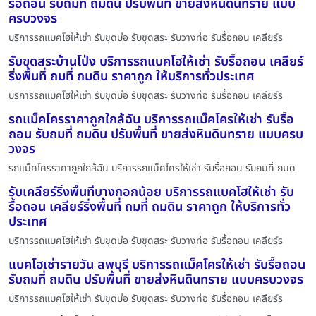
รื้อถอน รับถมที่ ถมดิน ปรับพื้นที่ ขายส่งหินดินทราย แบบ
ครบวงจร
บริการรถแบคโฮให้เช่า รับขุดบ่อ รับขุดสระ รับวางท่อ รับรื้อถอน เคลียร์ร
รับขุดสระบ้านโป่ง บริการรถแบคโฮให้เช่า รับรื้อถอน เคลียร์
ริ่งพื้นที่ ถมที่ ถมดิน ราคาถูก ให้บริการทั่วประเทศ
บริการรถแบคโฮให้เช่า รับขุดบ่อ รับขุดสระ รับวางท่อ รับรื้อถอน เคลียร์ร
รถแม็คโครราคาถูกใกล้ฉัน บริการรถแม็คโครให้เช่า รับรื้อ
ถอน รับถมที่ ถมดิน ปรับพื้นที่ ขายส่งหินดินทราย แบบครบ
วงจร
รถแม็คโครราคาถูกใกล้ฉัน บริการรถแม็คโครให้เช่า รับรื้อถอน รับถมที่ ถมด
รับเคลียร์ริ่งพื้นที่บางกอกน้อย บริการรถแบคโฮให้เช่า รับ
รื้อถอน เคลียร์ริ่งพื้นที่ ถมที่ ถมดิน ราคาถูก ให้บริการทั่ว
ประเทศ
บริการรถแบคโฮให้เช่า รับขุดบ่อ รับขุดสระ รับวางท่อ รับรื้อถอน เคลียร์ร
แบคโฮเช่ารายวัน ลพบุรี บริการรถแม็คโครให้เช่า รับรื้อถอน
รับถมที่ ถมดิน ปรับพื้นที่ ขายส่งหินดินทราย แบบครบวงจร
บริการรถแบคโฮให้เช่า รับขุดบ่อ รับขุดสระ รับวางท่อ รับรื้อถอน เคลียร์ร