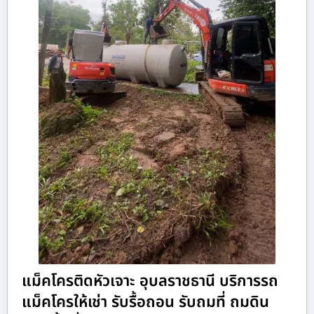
แม็คโครติดหัวเจาะ อุบลราชธานี บริการรถ
แม็คโครให้เช่า รับรื้อถอน รับถมที่ ถมดิน