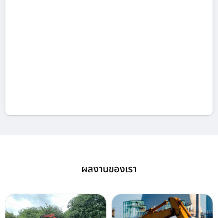
ผลงานของเรา