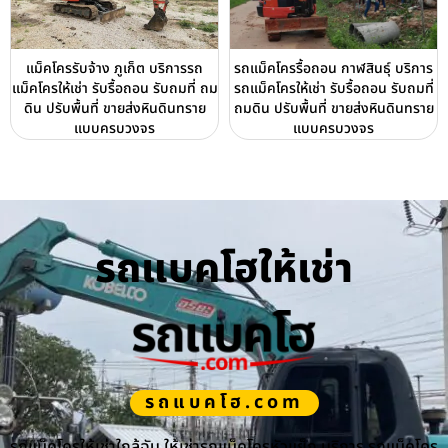
แม็คโครรับจ้าง ภูเก็ต บริการรถ
รถแม็คโครรื้อถอน กาฬสินธุ์ บริการ
แม็คโครให้เช่า รับรื้อถอน รับถมที่ ถม
รถแม็คโครให้เช่า รับรื้อถอน รับถมที่
ดิน ปรับพื้นที่ ขายส่งหินดินทราย
ถมดิน ปรับพื้นที่ ขายส่งหินดินทราย
แบบครบวงจร
แบบครบวงจร
รถแบคโฮให้เช่า
รถแบคโฮ.com
รถแม็คโครให้เช่าใกล้ฉัน ให้เช่ารถแม็คโครหัวแย็ก บริการ รถแม็คโคร