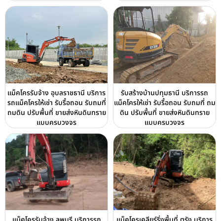
แม็คโครรับจ้าง อุบลราชธานี บริการ
รับสร้างบ้านปทุมธานี บริการรถ
รถแม็คโครให้เช่า รับรื้อถอน รับถมที่
แม็คโครให้เช่า รับรื้อถอน รับถมที่ ถม
ถมดิน ปรับพื้นที่ ขายส่งหินดินทราย
ดิน ปรับพื้นที่ ขายส่งหินดินทราย
แบบครบวงจร
แบบครบวงจร
แม็คโครรับจ้าง ลพบุรี บริการรถ
แม็คโครเคลียร์ริ่งพื้นที่ ตรัง บริการ