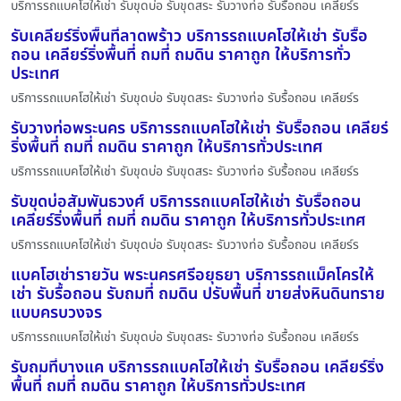
บริการรถแบคโฮให้เช่า รับขุดบ่อ รับขุดสระ รับวางท่อ รับรื้อถอน เคลียร์ร
รับเคลียร์ริ่งพื้นที่ลาดพร้าว บริการรถแบคโฮให้เช่า รับรื้อ
ถอน เคลียร์ริ่งพื้นที่ ถมที่ ถมดิน ราคาถูก ให้บริการทั่ว
ประเทศ
บริการรถแบคโฮให้เช่า รับขุดบ่อ รับขุดสระ รับวางท่อ รับรื้อถอน เคลียร์ร
รับวางท่อพระนคร บริการรถแบคโฮให้เช่า รับรื้อถอน เคลียร์
ริ่งพื้นที่ ถมที่ ถมดิน ราคาถูก ให้บริการทั่วประเทศ
บริการรถแบคโฮให้เช่า รับขุดบ่อ รับขุดสระ รับวางท่อ รับรื้อถอน เคลียร์ร
รับขุดบ่อสัมพันธวงศ์ บริการรถแบคโฮให้เช่า รับรื้อถอน
เคลียร์ริ่งพื้นที่ ถมที่ ถมดิน ราคาถูก ให้บริการทั่วประเทศ
บริการรถแบคโฮให้เช่า รับขุดบ่อ รับขุดสระ รับวางท่อ รับรื้อถอน เคลียร์ร
แบคโฮเช่ารายวัน พระนครศรีอยุธยา บริการรถแม็คโครให้
เช่า รับรื้อถอน รับถมที่ ถมดิน ปรับพื้นที่ ขายส่งหินดินทราย
แบบครบวงจร
บริการรถแบคโฮให้เช่า รับขุดบ่อ รับขุดสระ รับวางท่อ รับรื้อถอน เคลียร์ร
รับถมที่บางแค บริการรถแบคโฮให้เช่า รับรื้อถอน เคลียร์ริ่ง
พื้นที่ ถมที่ ถมดิน ราคาถูก ให้บริการทั่วประเทศ