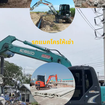
รถแมคโครให้เช่า