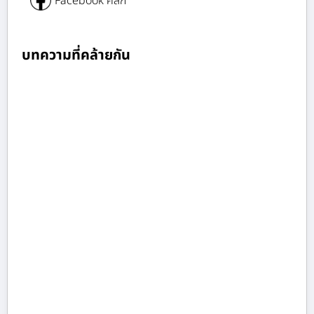
Facebook คลิก
บทความที่คล้ายกัน