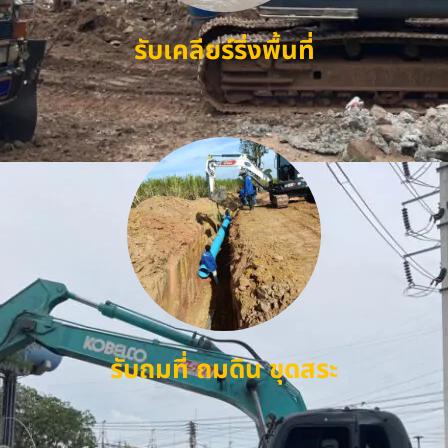
รับเคลียร์ริ่งพื้นที่
รับถมที่ ถมดิน ขุดสระ