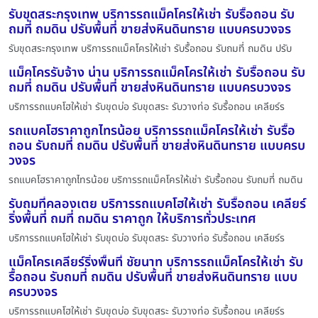
รับขุดสระกรุงเทพ บริการรถแม็คโครให้เช่า รับรื้อถอน รับ
ถมที่ ถมดิน ปรับพื้นที่ ขายส่งหินดินทราย แบบครบวงจร
รับขุดสระกรุงเทพ บริการรถแม็คโครให้เช่า รับรื้อถอน รับถมที่ ถมดิน ปรับ
แม็คโครรับจ้าง น่าน บริการรถแม็คโครให้เช่า รับรื้อถอน รับ
ถมที่ ถมดิน ปรับพื้นที่ ขายส่งหินดินทราย แบบครบวงจร
บริการรถแบคโฮให้เช่า รับขุดบ่อ รับขุดสระ รับวางท่อ รับรื้อถอน เคลียร์ร
รถแบคโฮราคาถูกไทรน้อย บริการรถแม็คโครให้เช่า รับรื้อ
ถอน รับถมที่ ถมดิน ปรับพื้นที่ ขายส่งหินดินทราย แบบครบ
วงจร
รถแบคโฮราคาถูกไทรน้อย บริการรถแม็คโครให้เช่า รับรื้อถอน รับถมที่ ถมดิน
รับถมที่คลองเตย บริการรถแบคโฮให้เช่า รับรื้อถอน เคลียร์
ริ่งพื้นที่ ถมที่ ถมดิน ราคาถูก ให้บริการทั่วประเทศ
บริการรถแบคโฮให้เช่า รับขุดบ่อ รับขุดสระ รับวางท่อ รับรื้อถอน เคลียร์ร
แม็คโครเคลียร์ริ่งพื้นที่ ชัยนาท บริการรถแม็คโครให้เช่า รับ
รื้อถอน รับถมที่ ถมดิน ปรับพื้นที่ ขายส่งหินดินทราย แบบ
ครบวงจร
บริการรถแบคโฮให้เช่า รับขุดบ่อ รับขุดสระ รับวางท่อ รับรื้อถอน เคลียร์ร