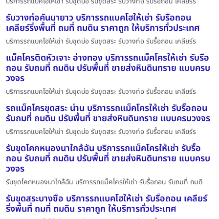
บริการรถแบคโฮให้เช่า รับขุดบ่อ รับขุดสระ รับวางท่อ รับรื้อถอน เคลียร์ร
รับวางท่อคันนายาว บริการรถแบคโฮให้เช่า รับรื้อถอน
เคลียร์ริ่งพื้นที่ ถมที่ ถมดิน ราคาถูก ให้บริการทั่วประเทศ
บริการรถแบคโฮให้เช่า รับขุดบ่อ รับขุดสระ รับวางท่อ รับรื้อถอน เคลียร์ร
แม็คโครติดหัวเจาะ อ่างทอง บริการรถแม็คโครให้เช่า รับรื้อ
ถอน รับถมที่ ถมดิน ปรับพื้นที่ ขายส่งหินดินทราย แบบครบ
วงจร
บริการรถแบคโฮให้เช่า รับขุดบ่อ รับขุดสระ รับวางท่อ รับรื้อถอน เคลียร์ร
รถแม็คโครขุดสระ น่าน บริการรถแม็คโครให้เช่า รับรื้อถอน
รับถมที่ ถมดิน ปรับพื้นที่ ขายส่งหินดินทราย แบบครบวงจร
บริการรถแบคโฮให้เช่า รับขุดบ่อ รับขุดสระ รับวางท่อ รับรื้อถอน เคลียร์ร
รับขุดโคกหนองนาใกล้ฉัน บริการรถแม็คโครให้เช่า รับรื้อ
ถอน รับถมที่ ถมดิน ปรับพื้นที่ ขายส่งหินดินทราย แบบครบ
วงจร
รับขุดโคกหนองนาใกล้ฉัน บริการรถแม็คโครให้เช่า รับรื้อถอน รับถมที่ ถมดิ
รับขุดสระบางซื่อ บริการรถแบคโฮให้เช่า รับรื้อถอน เคลียร์
ริ่งพื้นที่ ถมที่ ถมดิน ราคาถูก ให้บริการทั่วประเทศ