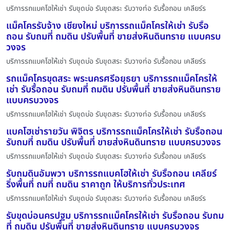
บริการรถแบคโฮให้เช่า รับขุดบ่อ รับขุดสระ รับวางท่อ รับรื้อถอน เคลียร์ร
แม็คโครรับจ้าง เชียงใหม่ บริการรถแม็คโครให้เช่า รับรื้อ
ถอน รับถมที่ ถมดิน ปรับพื้นที่ ขายส่งหินดินทราย แบบครบ
วงจร
บริการรถแบคโฮให้เช่า รับขุดบ่อ รับขุดสระ รับวางท่อ รับรื้อถอน เคลียร์ร
รถแม็คโครขุดสระ พระนครศรีอยุธยา บริการรถแม็คโครให้
เช่า รับรื้อถอน รับถมที่ ถมดิน ปรับพื้นที่ ขายส่งหินดินทราย
แบบครบวงจร
บริการรถแบคโฮให้เช่า รับขุดบ่อ รับขุดสระ รับวางท่อ รับรื้อถอน เคลียร์ร
แบคโฮเช่ารายวัน พิจิตร บริการรถแม็คโครให้เช่า รับรื้อถอน
รับถมที่ ถมดิน ปรับพื้นที่ ขายส่งหินดินทราย แบบครบวงจร
บริการรถแบคโฮให้เช่า รับขุดบ่อ รับขุดสระ รับวางท่อ รับรื้อถอน เคลียร์ร
รับถมดินอัมพวา บริการรถแบคโฮให้เช่า รับรื้อถอน เคลียร์
ริ่งพื้นที่ ถมที่ ถมดิน ราคาถูก ให้บริการทั่วประเทศ
บริการรถแบคโฮให้เช่า รับขุดบ่อ รับขุดสระ รับวางท่อ รับรื้อถอน เคลียร์ร
รับขุดบ่อนครปฐม บริการรถแม็คโครให้เช่า รับรื้อถอน รับถม
ที่ ถมดิน ปรับพื้นที่ ขายส่งหินดินทราย แบบครบวงจร