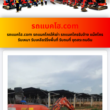
รถแบคโฮ.com
รถแบคโฮ.com รถแมคโครให้เช่า รถแมคโครรับจ้าง แม็คโคร
รับเหมา รับเคลียร์ริ่งพื้นที่ รับถมที่ ขุดสระถมดิน