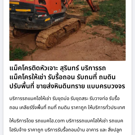
แม็คโครติดหัวเจาะ สุรินทร์ บริการรถ
แม็คโครให้เช่า รับรื้อถอน รับถมที่ ถมดิน
ปรับพื้นที่ ขายส่งหินดินทราย แบบครบวงจร
บริการรถแบคโฮให้เช่า รับขุดบ่อ รับขุดสระ รับวางท่อ รับรื้อ
ถอน เคลียร์ริ่งพื้นที่ ถมที่ ถมดิน ราคาถูก ให้บริการทั่วประเทศ
ให้บริการโดย รถแบคโฮ.com บริการรถแบคโฮให้เช่า รถแบค
โฮรับจ้าง ราคาถูก บริการรับรื้อถอนบ้าน อาคาร และ สิ่งปลูก