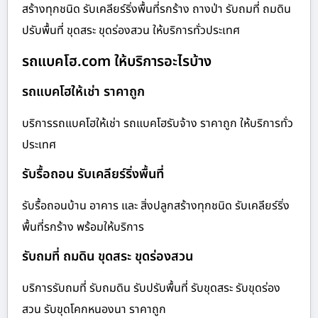
สร้างทุกชนิด รับเคลียร์ริ่งพื้นที่รกร้าง ถางป่า รับถมที่ ถมดิน
ปรับพื้นที่ ขุดสระ ขุดร่องสวน ให้บริการทั่วประเทศ
รถแบคโฮ.com ให้บริการอะไรบ้าง
รถแบคโฮให้เช่า ราคาถูก
บริการรถแบคโฮให้เช่า รถแบคโฮรับจ้าง ราคาถูก ให้บริการทั่ว
ประเทศ
รับรื้อถอน รับเคลียร์ริ่งพื้นที่
รับรื้อถอนบ้าน อาคาร และ สิ่งปลูกสร้างทุกชนิด รับเคลียร์ริ่ง
พื้นที่รกร้าง พร้อมให้บริการ
รับถมที่ ถมดิน ขุดสระ ขุดร่องสวน
บริการรับถมที่ รับถมดิน รับปรับพื้นที่ รับขุดสระ รับขุดร่อง
สวน รับขุดโคกหนองนา ราคาถูก