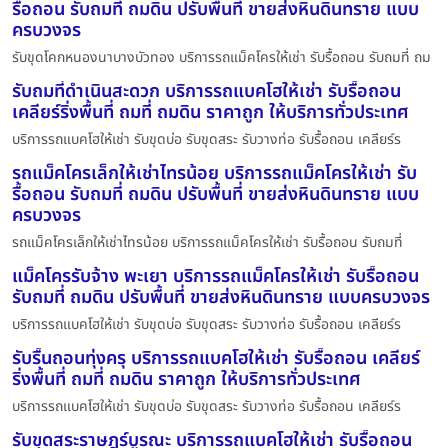
รื้อถอน รับถมที่ ถมดิน ปรับพื้นที่ ขายส่งหินดินทราย แบบ
ครบวงจร
รับขุดโคกหนองนาบางบัวทอง บริการรถแม็คโครให้เช่า รับรื้อถอน รับถมที่ ถม
รับถมที่ดำเนินสะดวก บริการรถแบคโฮให้เช่า รับรื้อถอน
เคลียร์ริ่งพื้นที่ ถมที่ ถมดิน ราคาถูก ให้บริการทั่วประเทศ
บริการรถแบคโฮให้เช่า รับขุดบ่อ รับขุดสระ รับวางท่อ รับรื้อถอน เคลียร์ร
รถแม็คโครเล็กให้เช่าไทรน้อย บริการรถแม็คโครให้เช่า รับ
รื้อถอน รับถมที่ ถมดิน ปรับพื้นที่ ขายส่งหินดินทราย แบบ
ครบวงจร
รถแม็คโครเล็กให้เช่าไทรน้อย บริการรถแม็คโครให้เช่า รับรื้อถอน รับถมที่
แม็คโครรับจ้าง พะเยา บริการรถแม็คโครให้เช่า รับรื้อถอน
รับถมที่ ถมดิน ปรับพื้นที่ ขายส่งหินดินทราย แบบครบวงจร
บริการรถแบคโฮให้เช่า รับขุดบ่อ รับขุดสระ รับวางท่อ รับรื้อถอน เคลียร์ร
รับรื้นถอนทุ่งครุ บริการรถแบคโฮให้เช่า รับรื้อถอน เคลียร์
ริ่งพื้นที่ ถมที่ ถมดิน ราคาถูก ให้บริการทั่วประเทศ
บริการรถแบคโฮให้เช่า รับขุดบ่อ รับขุดสระ รับวางท่อ รับรื้อถอน เคลียร์ร
รับขุดสระราษฎร์บูรณะ บริการรถแบคโฮให้เช่า รับรื้อถอน