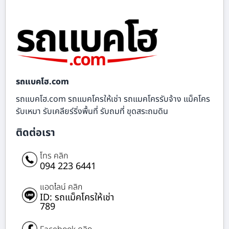
รถแบคโฮ.com
รถแบคโฮ.com รถแมคโครให้เช่า รถแมคโครรับจ้าง แม็คโคร
รับเหมา รับเคลียร์ริ่งพื้นที่ รับถมที่ ขุดสระถมดิน
ติดต่อเรา
โทร คลิก
094 223 6441
แอดไลน์ คลิก
ID: รถแม็คโครให้เช่า
789