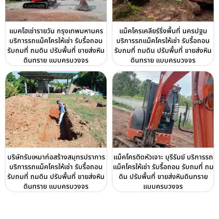
แบคโฮเช่ารายวัน กรุงเทพมหานคร
แม็คโครเคลียร์ริ่งพื้นที่ นครปฐม
บริการรถแม็คโครให้เช่า รับรื้อถอน
บริการรถแม็คโครให้เช่า รับรื้อถอน
รับถมที่ ถมดิน ปรับพื้นที่ ขายส่งหิน
รับถมที่ ถมดิน ปรับพื้นที่ ขายส่งหิน
ดินทราย แบบครบวงจร
ดินทราย แบบครบวงจร
บริษัทรับเหมาก่อสร้างสมุทรปราการ
แม็คโครติดหัวเจาะ บุรีรัมย์ บริการรถ
บริการรถแม็คโครให้เช่า รับรื้อถอน
แม็คโครให้เช่า รับรื้อถอน รับถมที่ ถม
รับถมที่ ถมดิน ปรับพื้นที่ ขายส่งหิน
ดิน ปรับพื้นที่ ขายส่งหินดินทราย
ดินทราย แบบครบวงจร
แบบครบวงจร