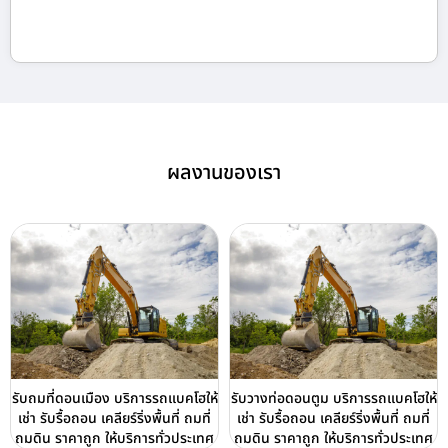
ผลงานของเรา
รับถมที่ดอนเมือง บริการรถแบคโฮให้
รับวางท่อดอนตูม บริการรถแบคโฮให้
เช่า รับรื้อถอน เคลียร์ริ่งพื้นที่ ถมที่
เช่า รับรื้อถอน เคลียร์ริ่งพื้นที่ ถมที่
ถมดิน ราคาถูก ให้บริการทั่วประเทศ
ถมดิน ราคาถูก ให้บริการทั่วประเทศ