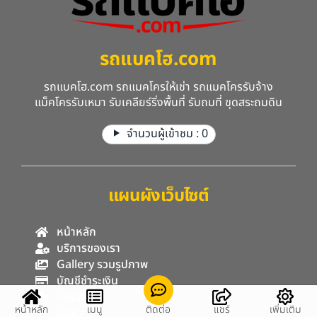
รถแบคโฮ.com
รถแบคโฮ.com รถแมคโครให้เช่า รถแมคโครรับจ้าง
แม็คโครรับเหมา รับเคลียร์ริ่งพื้นที่ รับถมที่ ขุดสระถมดิน
จำนวนผู้เข้าชม :
0
แผนผังเว็บไซต์
หน้าหลัก
บริการของเรา
Gallery รวมรูปภาพ
บัญชีชำระเงิน
แผนที่ตั้ง
หน้าหลัก
เมนู
ติดต่อ
แชร์
เพิ่มเติม
บทความ