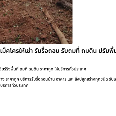
โครให้เช่า รับรื้อถอน รับถมที่ ถมดิน ปรับพื้น
ยร์ริ่งพื้นที่ ถมที่ ถมดิน ราคาถูก ให้บริการทั่วประเทศ
ราคาถูก บริการรับรื้อถอนบ้าน อาคาร และ สิ่งปลูกสร้างทุกชนิด รับเคล
ห้บริการทั่วประเทศ