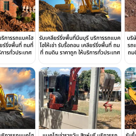
 บริการรถแบคโฮ
รับเคลียร์ริ่งพื้นที่มีนบุรี บริการรถแบค
บริษ
ร์ริ่งพื้นที่ ถมที่
โฮให้เช่า รับรื้อถอน เคลียร์ริ่งพื้นที่ ถม
รถแม
ิการทั่วประเทศ
ที่ ถมดิน ราคาถูก ให้บริการทั่วประเทศ
ถมด
 บริการรถแบคโฮ
แบคโฮเช่ารายวัน สิงห์บุรี บริการรถ
รับร