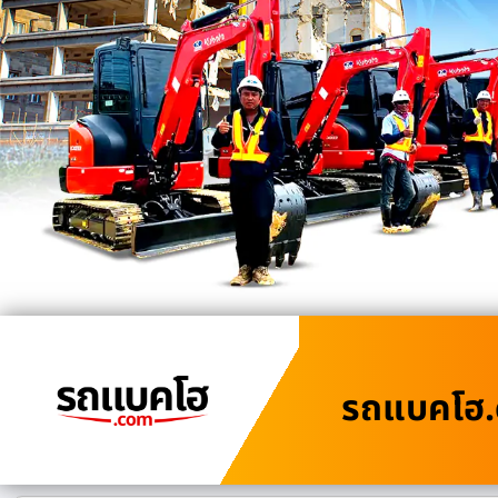
รถแบคโฮ.c