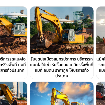
ี บริการรถแบคโฮ
รับขุดบ่อเมืองสมุทรปราการ บริการรถ
แม็คโ
ร์ริ่งพื้นที่ ถมที่
แบคโฮให้เช่า รับรื้อถอน เคลียร์ริ่งพื้นที่
รถแม
ิการทั่วประเทศ
ถมที่ ถมดิน ราคาถูก ให้บริการทั่ว
ถมด
ประเทศ