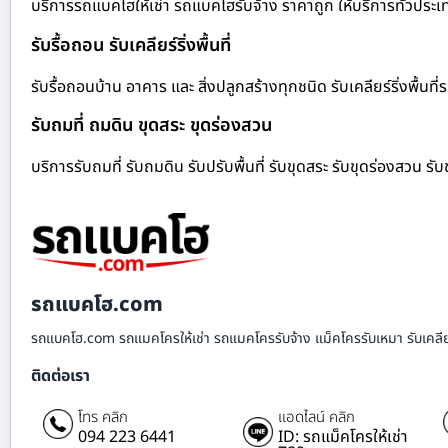
บริการรถแบคโฮให้เช่า รถแบคโฮรับจ้าง ราคาถูก ให้บริการทั่วประเ
รับรื้อถอน รับเคลียร์ริ่งพื้นที่
รับรื้อถอนบ้าน อาคาร และ สิ่งปลูกสร้างทุกชนิด รับเคลียร์ริ่งพื้นที
รับถมที่ ถมดิน ขุดสระ ขุดร่องสวน
บริการรับถมที่ รับถมดิน รับปรับพื้นที่ รับขุดสระ รับขุดร่องสวน 
รถแบคโฮ.com
รถแบคโฮ.com รถแมคโครให้เช่า รถแมคโครรับจ้าง แม็คโครรับเหมา รับเคลียร์ริ
ติดต่อเรา
โทร คลิก
แอดไลน์ คลิก
094 223 6441
ID: รถแม็คโครให้เช่า