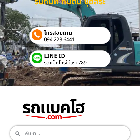
รับถมที่ ถมดิน ขุดสระ
โทรสอบถาม
094 223 6441
LINE ID
รถแม็คโครให้เช่า 789