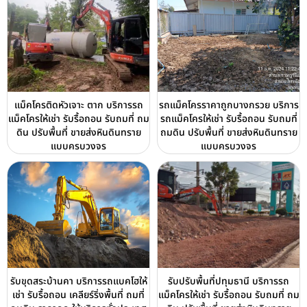
แม็คโครติดหัวเจาะ ตาก บริการรถ
รถแม็คโครราคาถูกบางกรวย บริการ
แม็คโครให้เช่า รับรื้อถอน รับถมที่ ถม
รถแม็คโครให้เช่า รับรื้อถอน รับถมที่
ดิน ปรับพื้นที่ ขายส่งหินดินทราย
ถมดิน ปรับพื้นที่ ขายส่งหินดินทราย
แบบครบวงจร
แบบครบวงจร
รับขุดสระบ้านคา บริการรถแบคโฮให้
รับปรับพื้นที่ปทุมธานี บริการรถ
เช่า รับรื้อถอน เคลียร์ริ่งพื้นที่ ถมที่
แม็คโครให้เช่า รับรื้อถอน รับถมที่ ถม