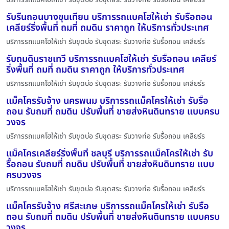
รับรื้นถอนบางขุนเทียน บริการรถแบคโฮให้เช่า รับรื้อถอน
เคลียร์ริ่งพื้นที่ ถมที่ ถมดิน ราคาถูก ให้บริการทั่วประเทศ
บริการรถแบคโฮให้เช่า รับขุดบ่อ รับขุดสระ รับวางท่อ รับรื้อถอน เคลียร์ร
รับถมดินราชเทวี บริการรถแบคโฮให้เช่า รับรื้อถอน เคลียร์
ริ่งพื้นที่ ถมที่ ถมดิน ราคาถูก ให้บริการทั่วประเทศ
บริการรถแบคโฮให้เช่า รับขุดบ่อ รับขุดสระ รับวางท่อ รับรื้อถอน เคลียร์ร
แม็คโครรับจ้าง นครพนม บริการรถแม็คโครให้เช่า รับรื้อ
ถอน รับถมที่ ถมดิน ปรับพื้นที่ ขายส่งหินดินทราย แบบครบ
วงจร
บริการรถแบคโฮให้เช่า รับขุดบ่อ รับขุดสระ รับวางท่อ รับรื้อถอน เคลียร์ร
แม็คโครเคลียร์ริ่งพื้นที่ ชลบุรี บริการรถแม็คโครให้เช่า รับ
รื้อถอน รับถมที่ ถมดิน ปรับพื้นที่ ขายส่งหินดินทราย แบบ
ครบวงจร
บริการรถแบคโฮให้เช่า รับขุดบ่อ รับขุดสระ รับวางท่อ รับรื้อถอน เคลียร์ร
แม็คโครรับจ้าง ศรีสะเกษ บริการรถแม็คโครให้เช่า รับรื้อ
ถอน รับถมที่ ถมดิน ปรับพื้นที่ ขายส่งหินดินทราย แบบครบ
วงจร