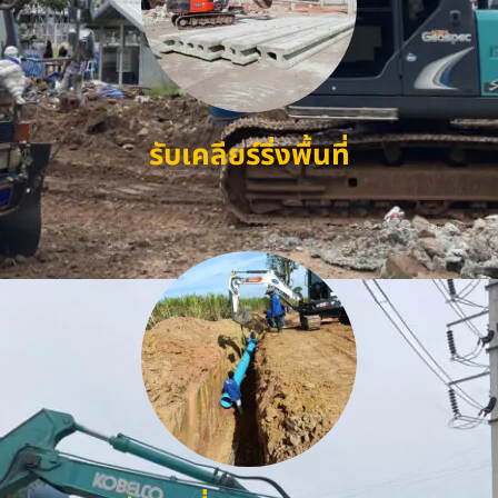
รับเคลียร์ริ่งพื้นที่