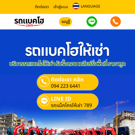
LANGUAGE
ติดต่อเรา
เข้าสู่ระบบ
เมนู
ติดต่อเรา คลิก
094 223 6441
LINE ID
รถแม็คโครให้เช่า 789