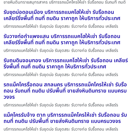
ขายหินดินทรายสมุทรสาคร บริการรถแม็คโครให้เช่า รับรื้อถอน รับถมที่ ถมดิ
รับขุดบ่อดอนเมือง บริการรถแบคโฮให้เช่า รับรื้อถอน
เคลียร์ริ่งพื้นที่ ถมที่ ถมดิน ราคาถูก ให้บริการทั่วประเทศ
บริการรถแบคโฮให้เช่า รับขุดบ่อ รับขุดสระ รับวางท่อ รับรื้อถอน เคลียร์ร
รับวางท่อกำแพงแสน บริการรถแบคโฮให้เช่า รับรื้อถอน
เคลียร์ริ่งพื้นที่ ถมที่ ถมดิน ราคาถูก ให้บริการทั่วประเทศ
บริการรถแบคโฮให้เช่า รับขุดบ่อ รับขุดสระ รับวางท่อ รับรื้อถอน เคลียร์ร
รับถมดินจอมทอง บริการรถแบคโฮให้เช่า รับรื้อถอน เคลียร์
ริ่งพื้นที่ ถมที่ ถมดิน ราคาถูก ให้บริการทั่วประเทศ
บริการรถแบคโฮให้เช่า รับขุดบ่อ รับขุดสระ รับวางท่อ รับรื้อถอน เคลียร์ร
รถแม็คโครรื้อถอน สกลนคร บริการรถแม็คโครให้เช่า รับรื้อ
ถอน รับถมที่ ถมดิน ปรับพื้นที่ ขายส่งหินดินทราย แบบครบ
วงจร
บริการรถแบคโฮให้เช่า รับขุดบ่อ รับขุดสระ รับวางท่อ รับรื้อถอน เคลียร์ร
แม็คโครรับจ้าง ตาก บริการรถแม็คโครให้เช่า รับรื้อถอน รับ
ถมที่ ถมดิน ปรับพื้นที่ ขายส่งหินดินทราย แบบครบวงจร
บริการรถแบคโฮให้เช่า รับขุดบ่อ รับขุดสระ รับวางท่อ รับรื้อถอน เคลียร์ร