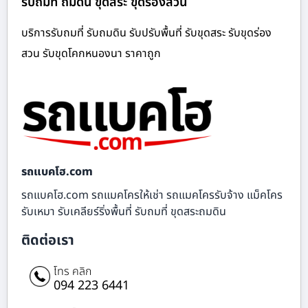
รับถมที่ ถมดิน ขุดสระ ขุดร่องสวน
บริการรับถมที่ รับถมดิน รับปรับพื้นที่ รับขุดสระ รับขุดร่อง
สวน รับขุดโคกหนองนา ราคาถูก
รถแบคโฮ.com
รถแบคโฮ.com รถแมคโครให้เช่า รถแมคโครรับจ้าง แม็คโคร
รับเหมา รับเคลียร์ริ่งพื้นที่ รับถมที่ ขุดสระถมดิน
ติดต่อเรา
โทร คลิก
094 223 6441