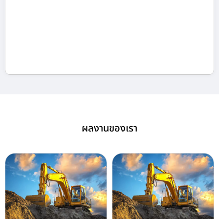
ผลงานของเรา