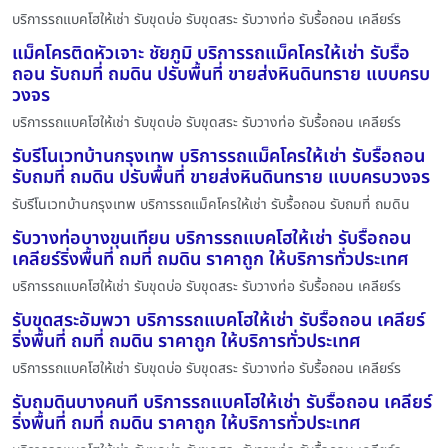
บริการรถแบคโฮให้เช่า รับขุดบ่อ รับขุดสระ รับวางท่อ รับรื้อถอน เคลียร์ร
แม็คโครติดหัวเจาะ ชัยภูมิ บริการรถแม็คโครให้เช่า รับรื้อ
ถอน รับถมที่ ถมดิน ปรับพื้นที่ ขายส่งหินดินทราย แบบครบ
วงจร
บริการรถแบคโฮให้เช่า รับขุดบ่อ รับขุดสระ รับวางท่อ รับรื้อถอน เคลียร์ร
รับรีโนเวทบ้านกรุงเทพ บริการรถแม็คโครให้เช่า รับรื้อถอน
รับถมที่ ถมดิน ปรับพื้นที่ ขายส่งหินดินทราย แบบครบวงจร
รับรีโนเวทบ้านกรุงเทพ บริการรถแม็คโครให้เช่า รับรื้อถอน รับถมที่ ถมดิน
รับวางท่อบางขุนเทียน บริการรถแบคโฮให้เช่า รับรื้อถอน
เคลียร์ริ่งพื้นที่ ถมที่ ถมดิน ราคาถูก ให้บริการทั่วประเทศ
บริการรถแบคโฮให้เช่า รับขุดบ่อ รับขุดสระ รับวางท่อ รับรื้อถอน เคลียร์ร
รับขุดสระอัมพวา บริการรถแบคโฮให้เช่า รับรื้อถอน เคลียร์
ริ่งพื้นที่ ถมที่ ถมดิน ราคาถูก ให้บริการทั่วประเทศ
บริการรถแบคโฮให้เช่า รับขุดบ่อ รับขุดสระ รับวางท่อ รับรื้อถอน เคลียร์ร
รับถมดินบางคนที บริการรถแบคโฮให้เช่า รับรื้อถอน เคลียร์
ริ่งพื้นที่ ถมที่ ถมดิน ราคาถูก ให้บริการทั่วประเทศ