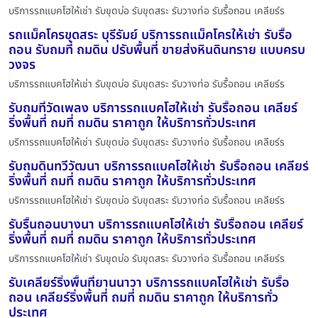
บริการรถแบคโฮให้เช่า รับขุดบ่อ รับขุดสระ รับวางท่อ รับรื้อถอน เคลียร์ร
รถแม็คโครขุดสระ บุรีรัมย์ บริการรถแม็คโครให้เช่า รับรื้อ
ถอน รับถมที่ ถมดิน ปรับพื้นที่ ขายส่งหินดินทราย แบบครบ
วงจร
บริการรถแบคโฮให้เช่า รับขุดบ่อ รับขุดสระ รับวางท่อ รับรื้อถอน เคลียร์ร
รับถมที่วัดเพลง บริการรถแบคโฮให้เช่า รับรื้อถอน เคลียร์
ริ่งพื้นที่ ถมที่ ถมดิน ราคาถูก ให้บริการทั่วประเทศ
บริการรถแบคโฮให้เช่า รับขุดบ่อ รับขุดสระ รับวางท่อ รับรื้อถอน เคลียร์ร
รับถมดินทวีวัฒนา บริการรถแบคโฮให้เช่า รับรื้อถอน เคลียร์
ริ่งพื้นที่ ถมที่ ถมดิน ราคาถูก ให้บริการทั่วประเทศ
บริการรถแบคโฮให้เช่า รับขุดบ่อ รับขุดสระ รับวางท่อ รับรื้อถอน เคลียร์ร
รับรื้นถอนบางนา บริการรถแบคโฮให้เช่า รับรื้อถอน เคลียร์
ริ่งพื้นที่ ถมที่ ถมดิน ราคาถูก ให้บริการทั่วประเทศ
บริการรถแบคโฮให้เช่า รับขุดบ่อ รับขุดสระ รับวางท่อ รับรื้อถอน เคลียร์ร
รับเคลียร์ริ่งพื้นที่ยานนาวา บริการรถแบคโฮให้เช่า รับรื้อ
ถอน เคลียร์ริ่งพื้นที่ ถมที่ ถมดิน ราคาถูก ให้บริการทั่ว
ประเทศ