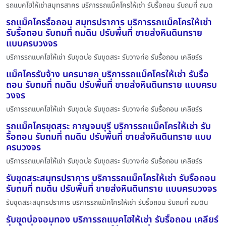
รถแบคโฮให้เช่าสมุทรสาคร บริการรถแม็คโครให้เช่า รับรื้อถอน รับถมที่ ถมด
รถแม็คโครรื้อถอน สมุทรปราการ บริการรถแม็คโครให้เช่า
รับรื้อถอน รับถมที่ ถมดิน ปรับพื้นที่ ขายส่งหินดินทราย
แบบครบวงจร
บริการรถแบคโฮให้เช่า รับขุดบ่อ รับขุดสระ รับวางท่อ รับรื้อถอน เคลียร์ร
แม็คโครรับจ้าง นครนายก บริการรถแม็คโครให้เช่า รับรื้อ
ถอน รับถมที่ ถมดิน ปรับพื้นที่ ขายส่งหินดินทราย แบบครบ
วงจร
บริการรถแบคโฮให้เช่า รับขุดบ่อ รับขุดสระ รับวางท่อ รับรื้อถอน เคลียร์ร
รถแม็คโครขุดสระ กาญจนบุรี บริการรถแม็คโครให้เช่า รับ
รื้อถอน รับถมที่ ถมดิน ปรับพื้นที่ ขายส่งหินดินทราย แบบ
ครบวงจร
บริการรถแบคโฮให้เช่า รับขุดบ่อ รับขุดสระ รับวางท่อ รับรื้อถอน เคลียร์ร
รับขุดสระสมุทรปราการ บริการรถแม็คโครให้เช่า รับรื้อถอน
รับถมที่ ถมดิน ปรับพื้นที่ ขายส่งหินดินทราย แบบครบวงจร
รับขุดสระสมุทรปราการ บริการรถแม็คโครให้เช่า รับรื้อถอน รับถมที่ ถมดิน
รับขุดบ่อจอมทอง บริการรถแบคโฮให้เช่า รับรื้อถอน เคลียร์