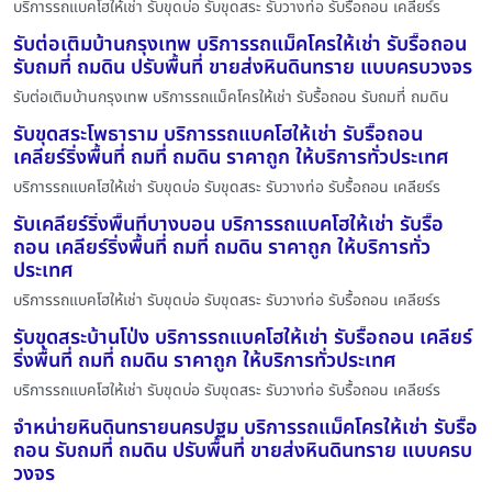
บริการรถแบคโฮให้เช่า รับขุดบ่อ รับขุดสระ รับวางท่อ รับรื้อถอน เคลียร์ร
รับต่อเติมบ้านกรุงเทพ บริการรถแม็คโครให้เช่า รับรื้อถอน
รับถมที่ ถมดิน ปรับพื้นที่ ขายส่งหินดินทราย แบบครบวงจร
รับต่อเติมบ้านกรุงเทพ บริการรถแม็คโครให้เช่า รับรื้อถอน รับถมที่ ถมดิน
รับขุดสระโพธาราม บริการรถแบคโฮให้เช่า รับรื้อถอน
เคลียร์ริ่งพื้นที่ ถมที่ ถมดิน ราคาถูก ให้บริการทั่วประเทศ
บริการรถแบคโฮให้เช่า รับขุดบ่อ รับขุดสระ รับวางท่อ รับรื้อถอน เคลียร์ร
รับเคลียร์ริ่งพื้นที่บางบอน บริการรถแบคโฮให้เช่า รับรื้อ
ถอน เคลียร์ริ่งพื้นที่ ถมที่ ถมดิน ราคาถูก ให้บริการทั่ว
ประเทศ
บริการรถแบคโฮให้เช่า รับขุดบ่อ รับขุดสระ รับวางท่อ รับรื้อถอน เคลียร์ร
รับขุดสระบ้านโป่ง บริการรถแบคโฮให้เช่า รับรื้อถอน เคลียร์
ริ่งพื้นที่ ถมที่ ถมดิน ราคาถูก ให้บริการทั่วประเทศ
บริการรถแบคโฮให้เช่า รับขุดบ่อ รับขุดสระ รับวางท่อ รับรื้อถอน เคลียร์ร
จำหน่ายหินดินทรายนครปฐม บริการรถแม็คโครให้เช่า รับรื้อ
ถอน รับถมที่ ถมดิน ปรับพื้นที่ ขายส่งหินดินทราย แบบครบ
วงจร