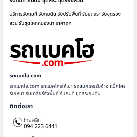
รับถมที่ ถมดิน ขุดสระ ขุดร่องสวน
บริการรับถมที่ รับถมดิน รับปรับพื้นที่ รับขุดสระ รับขุดร่อง
สวน รับขุดโคกหนองนา ราคาถูก
รถแบคโฮ.com
รถแบคโฮ.com รถแมคโครให้เช่า รถแมคโครรับจ้าง แม็คโคร
รับเหมา รับเคลียร์ริ่งพื้นที่ รับถมที่ ขุดสระถมดิน
ติดต่อเรา
โทร คลิก
094 223 6441