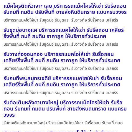
แม็คโครติดหัวเจาะ เลย บริการรถแม็คโครให้เช่า รับรื้อถอน
รับถมที่ ถมดิน ปรับพื้นที่ ขายส่งหินดินทราย แบบครบวงจร
บริการรถแบคโฮให้เช่า รับขุดบ่อ รับขุดสระ รับวางท่อ รับรื้อถอน เคลียร์ร
รับขุดบ่อบางแค บริการรถแบคโฮให้เช่า รับรื้อถอน เคลียร์
ริ่งพื้นที่ ถมที่ ถมดิน ราคาถูก ให้บริการทั่วประเทศ
บริการรถแบคโฮให้เช่า รับขุดบ่อ รับขุดสระ รับวางท่อ รับรื้อถอน เคลียร์ร
รับวางท่อจอมทอง บริการรถแบคโฮให้เช่า รับรื้อถอน
เคลียร์ริ่งพื้นที่ ถมที่ ถมดิน ราคาถูก ให้บริการทั่วประเทศ
บริการรถแบคโฮให้เช่า รับขุดบ่อ รับขุดสระ รับวางท่อ รับรื้อถอน เคลียร์ร
รับถมที่พระสมุทรเจดีย์ บริการรถแบคโฮให้เช่า รับรื้อถอน
เคลียร์ริ่งพื้นที่ ถมที่ ถมดิน ราคาถูก ให้บริการทั่วประเทศ
บริการรถแบคโฮให้เช่า รับขุดบ่อ รับขุดสระ รับวางท่อ รับรื้อถอน เคลียร์ร
รับต่อเติมหลังคาบางใหญ่ บริการรถแม็คโครให้เช่า รับรื้อ
ถอน รับถมที่ ถมดิน ปรับพื้นที่ ขายส่งหินดินทราย แบบครบ
วงจร
รับต่อเติมหลังคาบางใหญ่ บริการรถแม็คโครให้เช่า รับรื้อถอน รับถมที่ ถมด