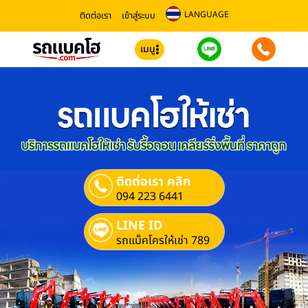
LANGUAGE
ติดต่อเรา
เข้าสู่ระบบ
เมนู
ติดต่อเรา คลิก
094 223 6441
LINE ID
รถแม็คโครให้เช่า 789