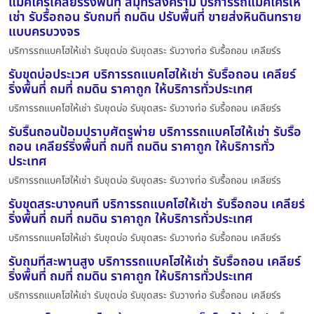
แม็คโครเคลียร์ริ่งพื้นที่ สมุทรสงคราม บริการรถแม็คโครให้
เช่า รับรื้อถอน รับถมที่ ถมดิน ปรับพื้นที่ ขายส่งหินดินทราย
แบบครบวงจร
บริการรถแบคโฮให้เช่า รับขุดบ่อ รับขุดสระ รับวางท่อ รับรื้อถอน เคลียร์ร
รับขุดบ่อประเวศ บริการรถแบคโฮให้เช่า รับรื้อถอน เคลียร์
ริ่งพื้นที่ ถมที่ ถมดิน ราคาถูก ให้บริการทั่วประเทศ
บริการรถแบคโฮให้เช่า รับขุดบ่อ รับขุดสระ รับวางท่อ รับรื้อถอน เคลียร์ร
รับรื้นถอนป้อมปราบศัตรูพ่าย บริการรถแบคโฮให้เช่า รับรื้อ
ถอน เคลียร์ริ่งพื้นที่ ถมที่ ถมดิน ราคาถูก ให้บริการทั่ว
ประเทศ
บริการรถแบคโฮให้เช่า รับขุดบ่อ รับขุดสระ รับวางท่อ รับรื้อถอน เคลียร์ร
รับขุดสระบางคนที บริการรถแบคโฮให้เช่า รับรื้อถอน เคลียร์
ริ่งพื้นที่ ถมที่ ถมดิน ราคาถูก ให้บริการทั่วประเทศ
บริการรถแบคโฮให้เช่า รับขุดบ่อ รับขุดสระ รับวางท่อ รับรื้อถอน เคลียร์ร
รับถมที่สะพานสูง บริการรถแบคโฮให้เช่า รับรื้อถอน เคลียร์
ริ่งพื้นที่ ถมที่ ถมดิน ราคาถูก ให้บริการทั่วประเทศ
บริการรถแบคโฮให้เช่า รับขุดบ่อ รับขุดสระ รับวางท่อ รับรื้อถอน เคลียร์ร