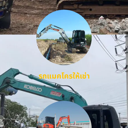
รถแมคโครให้เช่า