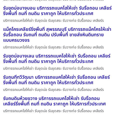
รับขุดบ่อบางบอน บริการรถแบคโฮให้เช่า รับรื้อถอน เคลียร์
ริ่งพื้นที่ ถมที่ ถมดิน ราคาถูก ให้บริการทั่วประเทศ
บริการรถแบคโฮให้เช่า รับขุดบ่อ รับขุดสระ รับวางท่อ รับรื้อถอน เคลียร์ร
แม็คโครเคลียร์ริ่งพื้นที่ สุพรรณบุรี บริการรถแม็คโครให้เช่า
รับรื้อถอน รับถมที่ ถมดิน ปรับพื้นที่ ขายส่งหินดินทราย
แบบครบวงจร
บริการรถแบคโฮให้เช่า รับขุดบ่อ รับขุดสระ รับวางท่อ รับรื้อถอน เคลียร์ร
รับขุดบ่อบางเลน บริการรถแบคโฮให้เช่า รับรื้อถอน เคลียร์
ริ่งพื้นที่ ถมที่ ถมดิน ราคาถูก ให้บริการทั่วประเทศ
บริการรถแบคโฮให้เช่า รับขุดบ่อ รับขุดสระ รับวางท่อ รับรื้อถอน เคลียร์ร
รับถมที่ทวีวัฒนา บริการรถแบคโฮให้เช่า รับรื้อถอน เคลียร์
ริ่งพื้นที่ ถมที่ ถมดิน ราคาถูก ให้บริการทั่วประเทศ
บริการรถแบคโฮให้เช่า รับขุดบ่อ รับขุดสระ รับวางท่อ รับรื้อถอน เคลียร์ร
รับถมดินห้วยขวาง บริการรถแบคโฮให้เช่า รับรื้อถอน
เคลียร์ริ่งพื้นที่ ถมที่ ถมดิน ราคาถูก ให้บริการทั่วประเทศ
บริการรถแบคโฮให้เช่า รับขุดบ่อ รับขุดสระ รับวางท่อ รับรื้อถอน เคลียร์ร