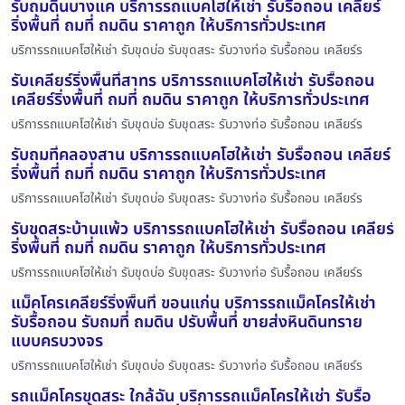
รับถมดินบางแค บริการรถแบคโฮให้เช่า รับรื้อถอน เคลียร์
ริ่งพื้นที่ ถมที่ ถมดิน ราคาถูก ให้บริการทั่วประเทศ
บริการรถแบคโฮให้เช่า รับขุดบ่อ รับขุดสระ รับวางท่อ รับรื้อถอน เคลียร์ร
รับเคลียร์ริ่งพื้นที่สาทร บริการรถแบคโฮให้เช่า รับรื้อถอน
เคลียร์ริ่งพื้นที่ ถมที่ ถมดิน ราคาถูก ให้บริการทั่วประเทศ
บริการรถแบคโฮให้เช่า รับขุดบ่อ รับขุดสระ รับวางท่อ รับรื้อถอน เคลียร์ร
รับถมที่คลองสาน บริการรถแบคโฮให้เช่า รับรื้อถอน เคลียร์
ริ่งพื้นที่ ถมที่ ถมดิน ราคาถูก ให้บริการทั่วประเทศ
บริการรถแบคโฮให้เช่า รับขุดบ่อ รับขุดสระ รับวางท่อ รับรื้อถอน เคลียร์ร
รับขุดสระบ้านแพ้ว บริการรถแบคโฮให้เช่า รับรื้อถอน เคลียร์
ริ่งพื้นที่ ถมที่ ถมดิน ราคาถูก ให้บริการทั่วประเทศ
บริการรถแบคโฮให้เช่า รับขุดบ่อ รับขุดสระ รับวางท่อ รับรื้อถอน เคลียร์ร
แม็คโครเคลียร์ริ่งพื้นที่ ขอนแก่น บริการรถแม็คโครให้เช่า
รับรื้อถอน รับถมที่ ถมดิน ปรับพื้นที่ ขายส่งหินดินทราย
แบบครบวงจร
บริการรถแบคโฮให้เช่า รับขุดบ่อ รับขุดสระ รับวางท่อ รับรื้อถอน เคลียร์ร
รถแม็คโครขุดสระ ใกล้ฉัน บริการรถแม็คโครให้เช่า รับรื้อ