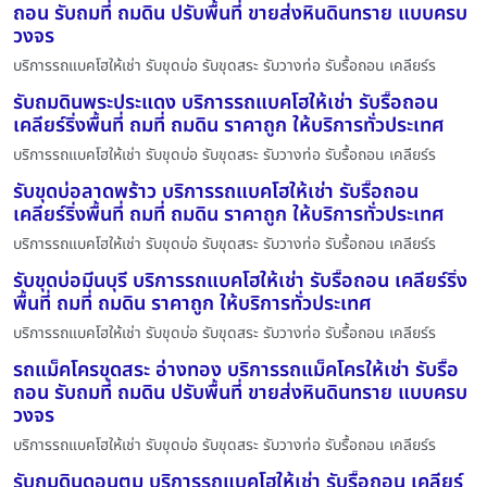
ถอน รับถมที่ ถมดิน ปรับพื้นที่ ขายส่งหินดินทราย แบบครบ
วงจร
บริการรถแบคโฮให้เช่า รับขุดบ่อ รับขุดสระ รับวางท่อ รับรื้อถอน เคลียร์ร
รับถมดินพระประแดง บริการรถแบคโฮให้เช่า รับรื้อถอน
เคลียร์ริ่งพื้นที่ ถมที่ ถมดิน ราคาถูก ให้บริการทั่วประเทศ
บริการรถแบคโฮให้เช่า รับขุดบ่อ รับขุดสระ รับวางท่อ รับรื้อถอน เคลียร์ร
รับขุดบ่อลาดพร้าว บริการรถแบคโฮให้เช่า รับรื้อถอน
เคลียร์ริ่งพื้นที่ ถมที่ ถมดิน ราคาถูก ให้บริการทั่วประเทศ
บริการรถแบคโฮให้เช่า รับขุดบ่อ รับขุดสระ รับวางท่อ รับรื้อถอน เคลียร์ร
รับขุดบ่อมีนบุรี บริการรถแบคโฮให้เช่า รับรื้อถอน เคลียร์ริ่ง
พื้นที่ ถมที่ ถมดิน ราคาถูก ให้บริการทั่วประเทศ
บริการรถแบคโฮให้เช่า รับขุดบ่อ รับขุดสระ รับวางท่อ รับรื้อถอน เคลียร์ร
รถแม็คโครขุดสระ อ่างทอง บริการรถแม็คโครให้เช่า รับรื้อ
ถอน รับถมที่ ถมดิน ปรับพื้นที่ ขายส่งหินดินทราย แบบครบ
วงจร
บริการรถแบคโฮให้เช่า รับขุดบ่อ รับขุดสระ รับวางท่อ รับรื้อถอน เคลียร์ร
รับถมดินดอนตูม บริการรถแบคโฮให้เช่า รับรื้อถอน เคลียร์