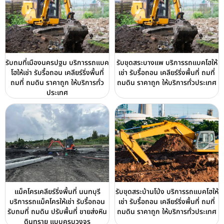
รับถมที่เมืองนครปฐม บริการรถแบค
รับขุดสระบางแพ บริการรถแบคโฮให้
โฮให้เช่า รับรื้อถอน เคลียร์ริ่งพื้นที่
เช่า รับรื้อถอน เคลียร์ริ่งพื้นที่ ถมที่
ถมที่ ถมดิน ราคาถูก ให้บริการทั่ว
ถมดิน ราคาถูก ให้บริการทั่วประเทศ
ประเทศ
แม็คโครเคลียร์ริ่งพื้นที่ นนทบุรี
รับขุดสระบ้านโป่ง บริการรถแบคโฮให้
บริการรถแม็คโครให้เช่า รับรื้อถอน
เช่า รับรื้อถอน เคลียร์ริ่งพื้นที่ ถมที่
รับถมที่ ถมดิน ปรับพื้นที่ ขายส่งหิน
ถมดิน ราคาถูก ให้บริการทั่วประเทศ
ดินทราย แบบครบวงจร