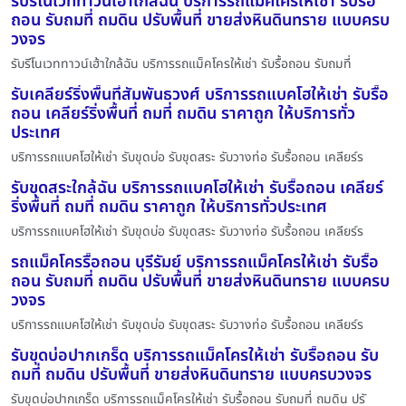
รับรีโนเวททาวน์เฮ้าใกล้ฉัน บริการรถแม็คโครให้เช่า รับรื้อ
ถอน รับถมที่ ถมดิน ปรับพื้นที่ ขายส่งหินดินทราย แบบครบ
วงจร
รับรีโนเวททาวน์เฮ้าใกล้ฉัน บริการรถแม็คโครให้เช่า รับรื้อถอน รับถมที่
รับเคลียร์ริ่งพื้นที่สัมพันธวงศ์ บริการรถแบคโฮให้เช่า รับรื้อ
ถอน เคลียร์ริ่งพื้นที่ ถมที่ ถมดิน ราคาถูก ให้บริการทั่ว
ประเทศ
บริการรถแบคโฮให้เช่า รับขุดบ่อ รับขุดสระ รับวางท่อ รับรื้อถอน เคลียร์ร
รับขุดสระใกล้ฉัน บริการรถแบคโฮให้เช่า รับรื้อถอน เคลียร์
ริ่งพื้นที่ ถมที่ ถมดิน ราคาถูก ให้บริการทั่วประเทศ
บริการรถแบคโฮให้เช่า รับขุดบ่อ รับขุดสระ รับวางท่อ รับรื้อถอน เคลียร์ร
รถแม็คโครรื้อถอน บุรีรัมย์ บริการรถแม็คโครให้เช่า รับรื้อ
ถอน รับถมที่ ถมดิน ปรับพื้นที่ ขายส่งหินดินทราย แบบครบ
วงจร
บริการรถแบคโฮให้เช่า รับขุดบ่อ รับขุดสระ รับวางท่อ รับรื้อถอน เคลียร์ร
รับขุดบ่อปากเกร็ด บริการรถแม็คโครให้เช่า รับรื้อถอน รับ
ถมที่ ถมดิน ปรับพื้นที่ ขายส่งหินดินทราย แบบครบวงจร
รับขุดบ่อปากเกร็ด บริการรถแม็คโครให้เช่า รับรื้อถอน รับถมที่ ถมดิน ปรั