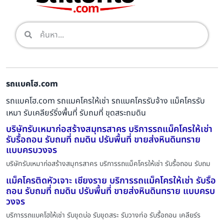
รถแบคโฮ.com
รถแบคโฮ.com รถแมคโครให้เช่า รถแมคโครรับจ้าง แม็คโครรับ
เหมา รับเคลียร์ริ่งพื้นที่ รับถมที่ ขุดสระถมดิน
บริษัทรับเหมาก่อสร้างสมุทรสาคร บริการรถแม็คโครให้เช่า
รับรื้อถอน รับถมที่ ถมดิน ปรับพื้นที่ ขายส่งหินดินทราย
แบบครบวงจร
บริษัทรับเหมาก่อสร้างสมุทรสาคร บริการรถแม็คโครให้เช่า รับรื้อถอน รับถม
แม็คโครติดหัวเจาะ เชียงราย บริการรถแม็คโครให้เช่า รับรื้อ
ถอน รับถมที่ ถมดิน ปรับพื้นที่ ขายส่งหินดินทราย แบบครบ
วงจร
บริการรถแบคโฮให้เช่า รับขุดบ่อ รับขุดสระ รับวางท่อ รับรื้อถอน เคลียร์ร