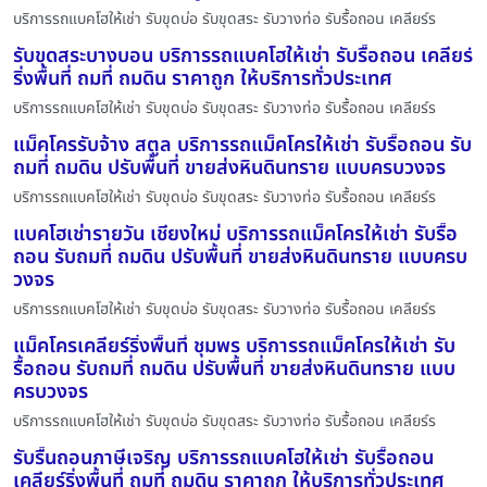
บริการรถแบคโฮให้เช่า รับขุดบ่อ รับขุดสระ รับวางท่อ รับรื้อถอน เคลียร์ร
รับขุดสระบางบอน บริการรถแบคโฮให้เช่า รับรื้อถอน เคลียร์
ริ่งพื้นที่ ถมที่ ถมดิน ราคาถูก ให้บริการทั่วประเทศ
บริการรถแบคโฮให้เช่า รับขุดบ่อ รับขุดสระ รับวางท่อ รับรื้อถอน เคลียร์ร
แม็คโครรับจ้าง สตูล บริการรถแม็คโครให้เช่า รับรื้อถอน รับ
ถมที่ ถมดิน ปรับพื้นที่ ขายส่งหินดินทราย แบบครบวงจร
บริการรถแบคโฮให้เช่า รับขุดบ่อ รับขุดสระ รับวางท่อ รับรื้อถอน เคลียร์ร
แบคโฮเช่ารายวัน เชียงใหม่ บริการรถแม็คโครให้เช่า รับรื้อ
ถอน รับถมที่ ถมดิน ปรับพื้นที่ ขายส่งหินดินทราย แบบครบ
วงจร
บริการรถแบคโฮให้เช่า รับขุดบ่อ รับขุดสระ รับวางท่อ รับรื้อถอน เคลียร์ร
แม็คโครเคลียร์ริ่งพื้นที่ ชุมพร บริการรถแม็คโครให้เช่า รับ
รื้อถอน รับถมที่ ถมดิน ปรับพื้นที่ ขายส่งหินดินทราย แบบ
ครบวงจร
บริการรถแบคโฮให้เช่า รับขุดบ่อ รับขุดสระ รับวางท่อ รับรื้อถอน เคลียร์ร
รับรื้นถอนภาษีเจริญ บริการรถแบคโฮให้เช่า รับรื้อถอน
เคลียร์ริ่งพื้นที่ ถมที่ ถมดิน ราคาถูก ให้บริการทั่วประเทศ