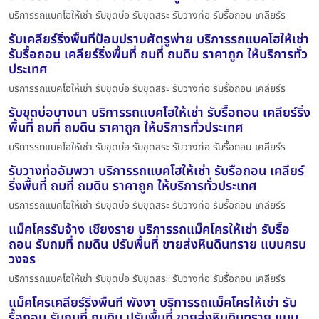
บริการรถแบคโฮให้เช่า รับขุดบ่อ รับขุดสระ รับวางท่อ รับรื้อถอน เคลียร์ร
รับเคลียร์ริ่งพื้นที่ป้อมปราบศัตรูพ่าย บริการรถแบคโฮให้เช่า
รับรื้อถอน เคลียร์ริ่งพื้นที่ ถมที่ ถมดิน ราคาถูก ให้บริการทั่ว
ประเทศ
บริการรถแบคโฮให้เช่า รับขุดบ่อ รับขุดสระ รับวางท่อ รับรื้อถอน เคลียร์ร
รับขุดบ่อบางนา บริการรถแบคโฮให้เช่า รับรื้อถอน เคลียร์ริ่ง
พื้นที่ ถมที่ ถมดิน ราคาถูก ให้บริการทั่วประเทศ
บริการรถแบคโฮให้เช่า รับขุดบ่อ รับขุดสระ รับวางท่อ รับรื้อถอน เคลียร์ร
รับวางท่ออัมพวา บริการรถแบคโฮให้เช่า รับรื้อถอน เคลียร์
ริ่งพื้นที่ ถมที่ ถมดิน ราคาถูก ให้บริการทั่วประเทศ
บริการรถแบคโฮให้เช่า รับขุดบ่อ รับขุดสระ รับวางท่อ รับรื้อถอน เคลียร์ร
แม็คโครรับจ้าง เชียงราย บริการรถแม็คโครให้เช่า รับรื้อ
ถอน รับถมที่ ถมดิน ปรับพื้นที่ ขายส่งหินดินทราย แบบครบ
วงจร
บริการรถแบคโฮให้เช่า รับขุดบ่อ รับขุดสระ รับวางท่อ รับรื้อถอน เคลียร์ร
แม็คโครเคลียร์ริ่งพื้นที่ พังงา บริการรถแม็คโครให้เช่า รับ
รื้อถอน รับถมที่ ถมดิน ปรับพื้นที่ ขายส่งหินดินทราย แบบ