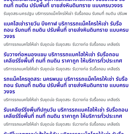
ถมที่ ถมดิน ปรับพื้นที่ ขายส่งหินดินทราย แบบครบวงจร
รับขุดสระนครปฐม บริการรถแม็คโครให้เช่า รับรื้อถอน รับถมที่ ถมดิน ปรับพ
แบคโฮเช่ารายวัน บึงกาฬ บริการรถแม็คโครให้เช่า รับรื้อ
ถอน รับถมที่ ถมดิน ปรับพื้นที่ ขายส่งหินดินทราย แบบครบ
วงจร
บริการรถแบคโฮให้เช่า รับขุดบ่อ รับขุดสระ รับวางท่อ รับรื้อถอน เคลียร์ร
รับวางท่อหนองแขม บริการรถแบคโฮให้เช่า รับรื้อถอน
เคลียร์ริ่งพื้นที่ ถมที่ ถมดิน ราคาถูก ให้บริการทั่วประเทศ
บริการรถแบคโฮให้เช่า รับขุดบ่อ รับขุดสระ รับวางท่อ รับรื้อถอน เคลียร์ร
รถแม็คโครขุดสระ นครพนม บริการรถแม็คโครให้เช่า รับรื้อ
ถอน รับถมที่ ถมดิน ปรับพื้นที่ ขายส่งหินดินทราย แบบครบ
วงจร
บริการรถแบคโฮให้เช่า รับขุดบ่อ รับขุดสระ รับวางท่อ รับรื้อถอน เคลียร์ร
รับเคลียร์ริ่งพื้นที่ปทุมวัน บริการรถแบคโฮให้เช่า รับรื้อถอน
เคลียร์ริ่งพื้นที่ ถมที่ ถมดิน ราคาถูก ให้บริการทั่วประเทศ
บริการรถแบคโฮให้เช่า รับขุดบ่อ รับขุดสระ รับวางท่อ รับรื้อถอน เคลียร์ร