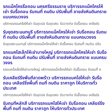
รถแม็คโครรื้อถอน นครศรีธรรมราช บริการรถแม็คโครให้
เช่า รับรื้อถอน รับถมที่ ถมดิน ปรับพื้นที่ ขายส่งหินดินทราย
แบบครบวงจร
บริการรถแบคโฮให้เช่า รับขุดบ่อ รับขุดสระ รับวางท่อ รับรื้อถอน เคลียร์ร
รับขุดสระนนทบุรี บริการรถแม็คโครให้เช่า รับรื้อถอน รับถม
ที่ ถมดิน ปรับพื้นที่ ขายส่งหินดินทราย แบบครบวงจร
รับขุดสระนนทบุรี บริการรถแม็คโครให้เช่า รับรื้อถอน รับถมที่ ถมดิน ปรับ
รถแบคโฮเล็กให้เช่าบางใหญ่ บริการรถแม็คโครให้เช่า รับรื้อ
ถอน รับถมที่ ถมดิน ปรับพื้นที่ ขายส่งหินดินทราย แบบครบ
วงจร
รถแบคโฮเล็กให้เช่าบางใหญ่ บริการรถแม็คโครให้เช่า รับรื้อถอน รับถมที่ ถ
รับเคลียร์ริ่งพื้นที่ลาดพร้าว บริการรถแบคโฮให้เช่า รับรื้อ
ถอน เคลียร์ริ่งพื้นที่ ถมที่ ถมดิน ราคาถูก ให้บริการทั่ว
ประเทศ
บริการรถแบคโฮให้เช่า รับขุดบ่อ รับขุดสระ รับวางท่อ รับรื้อถอน เคลียร์ร
รับถมที่หลักสี่ บริการรถแบคโฮให้เช่า รับรื้อถอน เคลียร์ริ่ง
พื้นที่ ถมที่ ถมดิน ราคาถูก ให้บริการทั่วประเทศ