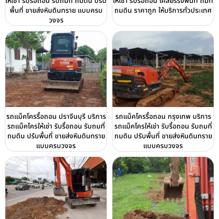
ให้เช่า รับรื้อถอน รับถมที่ ถมดิน ปรับ
ให้เช่า รับรื้อถอน เคลียร์ริ่งพื้นที่ ถมที่
พื้นที่ ขายส่งหินดินทราย แบบครบ
ถมดิน ราคาถูก ให้บริการทั่วประเทศ
วงจร
รถแม็คโครรื้อถอน ปราจีนบุรี บริการ
รถแม็คโครรื้อถอน กรุงเทพ บริการ
รถแม็คโครให้เช่า รับรื้อถอน รับถมที่
รถแม็คโครให้เช่า รับรื้อถอน รับถมที่
ถมดิน ปรับพื้นที่ ขายส่งหินดินทราย
ถมดิน ปรับพื้นที่ ขายส่งหินดินทราย
แบบครบวงจร
แบบครบวงจร