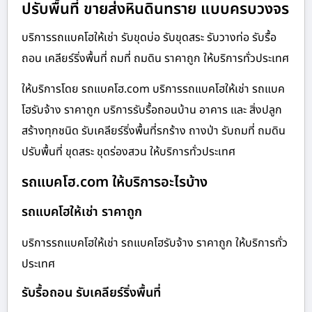
ปรับพื้นที่ ขายส่งหินดินทราย แบบครบวงจร
บริการรถแบคโฮให้เช่า รับขุดบ่อ รับขุดสระ รับวางท่อ รับรื้อ
ถอน เคลียร์ริ่งพื้นที่ ถมที่ ถมดิน ราคาถูก ให้บริการทั่วประเทศ
ให้บริการโดย รถแบคโฮ.com บริการรถแบคโฮให้เช่า รถแบค
โฮรับจ้าง ราคาถูก บริการรับรื้อถอนบ้าน อาคาร และ สิ่งปลูก
สร้างทุกชนิด รับเคลียร์ริ่งพื้นที่รกร้าง ถางป่า รับถมที่ ถมดิน
ปรับพื้นที่ ขุดสระ ขุดร่องสวน ให้บริการทั่วประเทศ
รถแบคโฮ.com ให้บริการอะไรบ้าง
รถแบคโฮให้เช่า ราคาถูก
บริการรถแบคโฮให้เช่า รถแบคโฮรับจ้าง ราคาถูก ให้บริการทั่ว
ประเทศ
รับรื้อถอน รับเคลียร์ริ่งพื้นที่