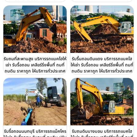
รับถมที่สะพานสูง บริการรถแบคโฮให้
รับรื้นถอนดินแดง บริการรถแบคโฮ
เช่า รับรื้อถอน เคลียร์ริ่งพื้นที่ ถมที่
ให้เช่า รับรื้อถอน เคลียร์ริ่งพื้นที่ ถมที่
ถมดิน ราคาถูก ให้บริการทั่วประเทศ
ถมดิน ราคาถูก ให้บริการทั่วประเทศ
รับรื้อถอนนนทบุรี บริการรถแม็คโคร
รับถมดินบางบอน บริการรถแบคโฮ