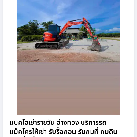
แบคโฮเช่ารายวัน อ่างทอง บริการรถ
แม็คโครให้เช่า รับรื้อถอน รับถมที่ ถมดิน