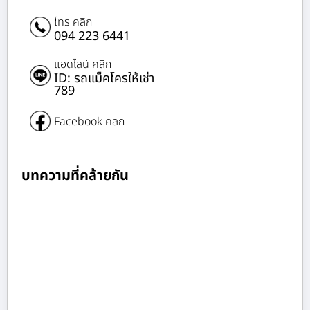
โทร คลิก
094 223 6441
แอดไลน์ คลิก
ID: รถแม็คโครให้เช่า
789
Facebook คลิก
บทความที่คล้ายกัน