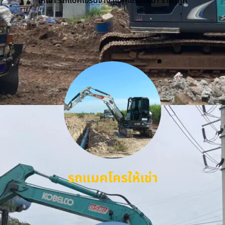
ให้เช่า รถแบคโฮรับจ้าง แบคโฮรับเหมา ราคาถูก
รถแมคโครให้เช่า