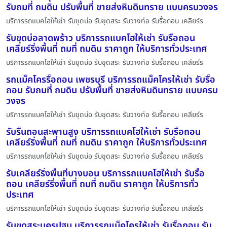
รับถมที่ ถมดิน ปรับพื้นที่ ขายส่งหินดินทราย แบบครบวงจร
บริการรถแบคโฮให้เช่า รับขุดบ่อ รับขุดสระ รับวางท่อ รับรื้อถอน เคลียร์ร
รับขุดบ่อลาดพร้าว บริการรถแบคโฮให้เช่า รับรื้อถอน
เคลียร์ริ่งพื้นที่ ถมที่ ถมดิน ราคาถูก ให้บริการทั่วประเทศ
บริการรถแบคโฮให้เช่า รับขุดบ่อ รับขุดสระ รับวางท่อ รับรื้อถอน เคลียร์ร
รถแม็คโครรื้อถอน เพชรบุรี บริการรถแม็คโครให้เช่า รับรื้อ
ถอน รับถมที่ ถมดิน ปรับพื้นที่ ขายส่งหินดินทราย แบบครบ
วงจร
บริการรถแบคโฮให้เช่า รับขุดบ่อ รับขุดสระ รับวางท่อ รับรื้อถอน เคลียร์ร
รับรื้นถอนสะพานสูง บริการรถแบคโฮให้เช่า รับรื้อถอน
เคลียร์ริ่งพื้นที่ ถมที่ ถมดิน ราคาถูก ให้บริการทั่วประเทศ
บริการรถแบคโฮให้เช่า รับขุดบ่อ รับขุดสระ รับวางท่อ รับรื้อถอน เคลียร์ร
รับเคลียร์ริ่งพื้นที่บางบอน บริการรถแบคโฮให้เช่า รับรื้อ
ถอน เคลียร์ริ่งพื้นที่ ถมที่ ถมดิน ราคาถูก ให้บริการทั่ว
ประเทศ
บริการรถแบคโฮให้เช่า รับขุดบ่อ รับขุดสระ รับวางท่อ รับรื้อถอน เคลียร์ร
รับขุดสระนครปฐม บริการรถแม็คโครให้เช่า รับรื้อถอน รับ