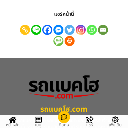
แชร์หน้านี้
รถแบคโฮ.com
รถแบคโฮ.com รถแมคโครให้เช่า รถแมคโครรับจ้าง
หน้าหลัก
เมนู
ติดต่อ
แชร์
เพิ่มเติม
แม็คโครรับเหมา รับเคลียร์ริ่งพื้นที่ รับถมที่ ขุดสระถมดิน