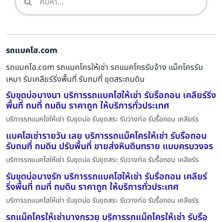
รถแบคโฮ.com
รถแบคโฮ.com รถแมคโครให้เช่า รถแมคโครรับจ้าง แม็คโครรับ
เหมา รับเคลียร์ริ่งพื้นที่ รับถมที่ ขุดสระถมดิน
รับขุดบ่อบางนา บริการรถแบคโฮให้เช่า รับรื้อถอน เคลียร์ริ่ง
พื้นที่ ถมที่ ถมดิน ราคาถูก ให้บริการทั่วประเทศ
บริการรถแบคโฮให้เช่า รับขุดบ่อ รับขุดสระ รับวางท่อ รับรื้อถอน เคลียร์ร
แบคโฮเช่ารายวัน เลย บริการรถแม็คโครให้เช่า รับรื้อถอน
รับถมที่ ถมดิน ปรับพื้นที่ ขายส่งหินดินทราย แบบครบวงจร
บริการรถแบคโฮให้เช่า รับขุดบ่อ รับขุดสระ รับวางท่อ รับรื้อถอน เคลียร์ร
รับขุดบ่อบางรัก บริการรถแบคโฮให้เช่า รับรื้อถอน เคลียร์
ริ่งพื้นที่ ถมที่ ถมดิน ราคาถูก ให้บริการทั่วประเทศ
บริการรถแบคโฮให้เช่า รับขุดบ่อ รับขุดสระ รับวางท่อ รับรื้อถอน เคลียร์ร
รถแม็คโครให้เช่าบางกรวย บริการรถแม็คโครให้เช่า รับรื้อ