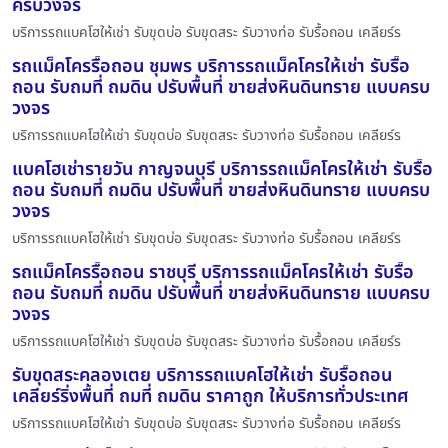
ครบวงจร
บริการรถแบคโฮให้เช่า รับขุดบ่อ รับขุดสระ รับวางท่อ รับรื้อถอน เคลียร์ร
รถแม็คโครรื้อถอน ชุมพร บริการรถแม็คโครให้เช่า รับรื้อ
ถอน รับถมที่ ถมดิน ปรับพื้นที่ ขายส่งหินดินทราย แบบครบ
วงจร
บริการรถแบคโฮให้เช่า รับขุดบ่อ รับขุดสระ รับวางท่อ รับรื้อถอน เคลียร์ร
แบคโฮเช่ารายวัน กาญจนบุรี บริการรถแม็คโครให้เช่า รับรื้อ
ถอน รับถมที่ ถมดิน ปรับพื้นที่ ขายส่งหินดินทราย แบบครบ
วงจร
บริการรถแบคโฮให้เช่า รับขุดบ่อ รับขุดสระ รับวางท่อ รับรื้อถอน เคลียร์ร
รถแม็คโครรื้อถอน ราชบุรี บริการรถแม็คโครให้เช่า รับรื้อ
ถอน รับถมที่ ถมดิน ปรับพื้นที่ ขายส่งหินดินทราย แบบครบ
วงจร
บริการรถแบคโฮให้เช่า รับขุดบ่อ รับขุดสระ รับวางท่อ รับรื้อถอน เคลียร์ร
รับขุดสระคลองเตย บริการรถแบคโฮให้เช่า รับรื้อถอน
เคลียร์ริ่งพื้นที่ ถมที่ ถมดิน ราคาถูก ให้บริการทั่วประเทศ
บริการรถแบคโฮให้เช่า รับขุดบ่อ รับขุดสระ รับวางท่อ รับรื้อถอน เคลียร์ร