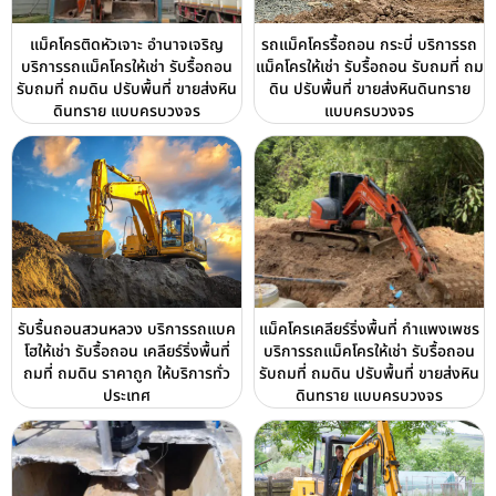
แม็คโครติดหัวเจาะ อำนาจเจริญ
รถแม็คโครรื้อถอน กระบี่ บริการรถ
บริการรถแม็คโครให้เช่า รับรื้อถอน
แม็คโครให้เช่า รับรื้อถอน รับถมที่ ถม
รับถมที่ ถมดิน ปรับพื้นที่ ขายส่งหิน
ดิน ปรับพื้นที่ ขายส่งหินดินทราย
ดินทราย แบบครบวงจร
แบบครบวงจร
รับรื้นถอนสวนหลวง บริการรถแบค
แม็คโครเคลียร์ริ่งพื้นที่ กำแพงเพชร
โฮให้เช่า รับรื้อถอน เคลียร์ริ่งพื้นที่
บริการรถแม็คโครให้เช่า รับรื้อถอน
ถมที่ ถมดิน ราคาถูก ให้บริการทั่ว
รับถมที่ ถมดิน ปรับพื้นที่ ขายส่งหิน
ประเทศ
ดินทราย แบบครบวงจร