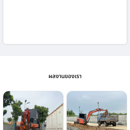
ผลงานของเรา