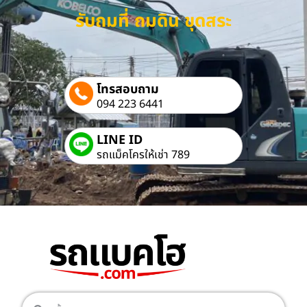
รับถมที่ ถมดิน ขุดสระ
โทรสอบถาม
094 223 6441
LINE ID
รถแม็คโครให้เช่า 789