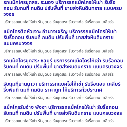
รถแม็คโครขุดสระ ระนอง บริการรถแม็คโครให้เช่า รับรื้อ
ถอน รับถมที่ ถมดิน ปรับพื้นที่ ขายส่งหินดินทราย แบบครบ
วงจร
บริการรถแบคโฮให้เช่า รับขุดบ่อ รับขุดสระ รับวางท่อ รับรื้อถอน เคลียร์ร
แม็คโครติดหัวเจาะ อำนาจเจริญ บริการรถแม็คโครให้เช่า
รับรื้อถอน รับถมที่ ถมดิน ปรับพื้นที่ ขายส่งหินดินทราย
แบบครบวงจร
บริการรถแบคโฮให้เช่า รับขุดบ่อ รับขุดสระ รับวางท่อ รับรื้อถอน เคลียร์ร
รถแม็คโครขุดสระ ชลบุรี บริการรถแม็คโครให้เช่า รับรื้อถอน
รับถมที่ ถมดิน ปรับพื้นที่ ขายส่งหินดินทราย แบบครบวงจร
บริการรถแบคโฮให้เช่า รับขุดบ่อ รับขุดสระ รับวางท่อ รับรื้อถอน เคลียร์ร
รับถมที่ยานนาวา บริการรถแบคโฮให้เช่า รับรื้อถอน เคลียร์
ริ่งพื้นที่ ถมที่ ถมดิน ราคาถูก ให้บริการทั่วประเทศ
บริการรถแบคโฮให้เช่า รับขุดบ่อ รับขุดสระ รับวางท่อ รับรื้อถอน เคลียร์ร
แม็คโครรับจ้าง พังงา บริการรถแม็คโครให้เช่า รับรื้อถอน
รับถมที่ ถมดิน ปรับพื้นที่ ขายส่งหินดินทราย แบบครบวงจร
บริการรถแบคโฮให้เช่า รับขุดบ่อ รับขุดสระ รับวางท่อ รับรื้อถอน เคลียร์ร