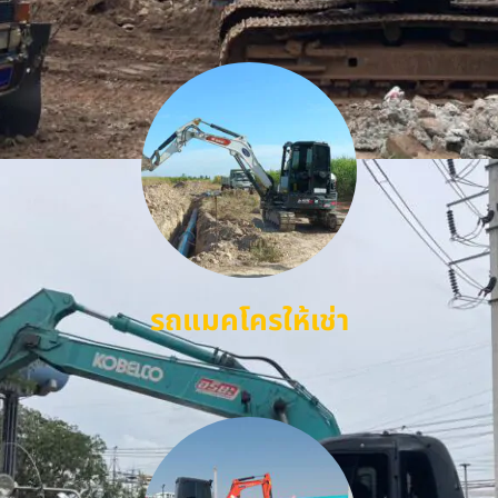
รถแมคโครให้เช่า