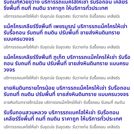
รับถมที่ห้วยขวาง บริการรถแบคโฮให้เช่า รับรื้อถอน เคลียร์
ริ่งพื้นที่ ถมที่ ถมดิน ราคาถูก ให้บริการทั่วประเทศ
บริการรถแบคโฮให้เช่า รับขุดบ่อ รับขุดสระ รับวางท่อ รับรื้อถอน เคลียร์ร
แม็คโครเคลียร์ริ่งพื้นที่ เพชรบูรณ์ บริการรถแม็คโครให้เช่า
รับรื้อถอน รับถมที่ ถมดิน ปรับพื้นที่ ขายส่งหินดินทราย
แบบครบวงจร
บริการรถแบคโฮให้เช่า รับขุดบ่อ รับขุดสระ รับวางท่อ รับรื้อถอน เคลียร์ร
แม็คโครเคลียร์ริ่งพื้นที่ ภูเก็ต บริการรถแม็คโครให้เช่า รับรื้อ
ถอน รับถมที่ ถมดิน ปรับพื้นที่ ขายส่งหินดินทราย แบบครบ
วงจร
บริการรถแบคโฮให้เช่า รับขุดบ่อ รับขุดสระ รับวางท่อ รับรื้อถอน เคลียร์ร
ขายหินดินทรายไทรน้อย บริการรถแม็คโครให้เช่า รับรื้อถอน
รับถมที่ ถมดิน ปรับพื้นที่ ขายส่งหินดินทราย แบบครบวงจร
ขายหินดินทรายไทรน้อย บริการรถแม็คโครให้เช่า รับรื้อถอน รับถมที่ ถมดิน
รับรื้นถอนสวนหลวง บริการรถแบคโฮให้เช่า รับรื้อถอน
เคลียร์ริ่งพื้นที่ ถมที่ ถมดิน ราคาถูก ให้บริการทั่วประเทศ
บริการรถแบคโฮให้เช่า รับขุดบ่อ รับขุดสระ รับวางท่อ รับรื้อถอน เคลียร์ร