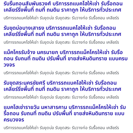
รับรื้นถอนสัมพันธวงศ์ บริการรถแบคโฮให้เช่า รับรื้อถอน
เคลียร์ริ่งพื้นที่ ถมที่ ถมดิน ราคาถูก ให้บริการทั่วประเทศ
บริการรถแบคโฮให้เช่า รับขุดบ่อ รับขุดสระ รับวางท่อ รับรื้อถอน เคลียร์ร
รับขุดบ่อบางเสาธง บริการรถแบคโฮให้เช่า รับรื้อถอน
เคลียร์ริ่งพื้นที่ ถมที่ ถมดิน ราคาถูก ให้บริการทั่วประเทศ
บริการรถแบคโฮให้เช่า รับขุดบ่อ รับขุดสระ รับวางท่อ รับรื้อถอน เคลียร์ร
แม็คโครรับจ้าง นครนายก บริการรถแม็คโครให้เช่า รับรื้อ
ถอน รับถมที่ ถมดิน ปรับพื้นที่ ขายส่งหินดินทราย แบบครบ
วงจร
บริการรถแบคโฮให้เช่า รับขุดบ่อ รับขุดสระ รับวางท่อ รับรื้อถอน เคลียร์ร
รับขุดสระนครชัยศรี บริการรถแบคโฮให้เช่า รับรื้อถอน
เคลียร์ริ่งพื้นที่ ถมที่ ถมดิน ราคาถูก ให้บริการทั่วประเทศ
บริการรถแบคโฮให้เช่า รับขุดบ่อ รับขุดสระ รับวางท่อ รับรื้อถอน เคลียร์ร
แบคโฮเช่ารายวัน มหาสารคาม บริการรถแม็คโครให้เช่า รับ
รื้อถอน รับถมที่ ถมดิน ปรับพื้นที่ ขายส่งหินดินทราย แบบ
ครบวงจร
บริการรถแบคโฮให้เช่า รับขุดบ่อ รับขุดสระ รับวางท่อ รับรื้อถอน เคลียร์ร