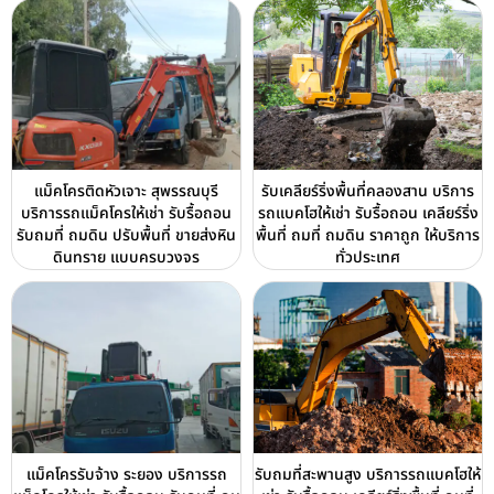
แม็คโครติดหัวเจาะ สุพรรณบุรี
รับเคลียร์ริ่งพื้นที่คลองสาน บริการ
บริการรถแม็คโครให้เช่า รับรื้อถอน
รถแบคโฮให้เช่า รับรื้อถอน เคลียร์ริ่ง
รับถมที่ ถมดิน ปรับพื้นที่ ขายส่งหิน
พื้นที่ ถมที่ ถมดิน ราคาถูก ให้บริการ
ดินทราย แบบครบวงจร
ทั่วประเทศ
แม็คโครรับจ้าง ระยอง บริการรถ
รับถมที่สะพานสูง บริการรถแบคโฮให้