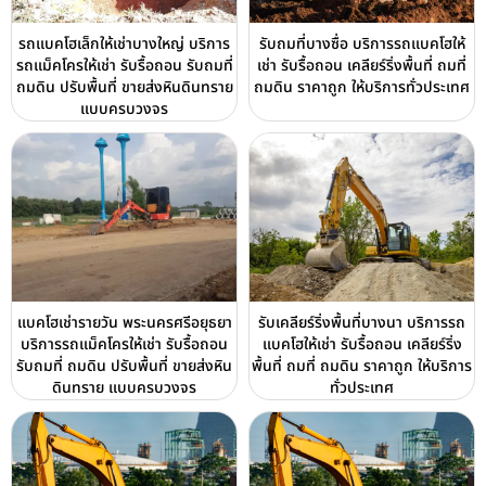
รถแบคโฮเล็กให้เช่าบางใหญ่ บริการ
รับถมที่บางซื่อ บริการรถแบคโฮให้
รถแม็คโครให้เช่า รับรื้อถอน รับถมที่
เช่า รับรื้อถอน เคลียร์ริ่งพื้นที่ ถมที่
ถมดิน ปรับพื้นที่ ขายส่งหินดินทราย
ถมดิน ราคาถูก ให้บริการทั่วประเทศ
แบบครบวงจร
แบคโฮเช่ารายวัน พระนครศรีอยุธยา
รับเคลียร์ริ่งพื้นที่บางนา บริการรถ
บริการรถแม็คโครให้เช่า รับรื้อถอน
แบคโฮให้เช่า รับรื้อถอน เคลียร์ริ่ง
รับถมที่ ถมดิน ปรับพื้นที่ ขายส่งหิน
พื้นที่ ถมที่ ถมดิน ราคาถูก ให้บริการ
ดินทราย แบบครบวงจร
ทั่วประเทศ