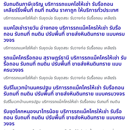
รับถมดินภาษีเจริญ บริการรถแบคโฮให้เช่า รับรื้อถอน
เคลียร์ริ่งพื้นที่ ถมที่ ถมดิน ราคาถูก ให้บริการทั่วประเทศ
บริการรถแบคโฮให้เช่า รับขุดบ่อ รับขุดสระ รับวางท่อ รับรื้อถอน เคลียร์ร
แบคโฮเช่ารายวัน อ่างทอง บริการรถแม็คโครให้เช่า รับรื้อ
ถอน รับถมที่ ถมดิน ปรับพื้นที่ ขายส่งหินดินทราย แบบครบ
วงจร
บริการรถแบคโฮให้เช่า รับขุดบ่อ รับขุดสระ รับวางท่อ รับรื้อถอน เคลียร์ร
รถแม็คโครรื้อถอน สุราษฎร์ธานี บริการรถแม็คโครให้เช่า รับ
รื้อถอน รับถมที่ ถมดิน ปรับพื้นที่ ขายส่งหินดินทราย แบบ
ครบวงจร
บริการรถแบคโฮให้เช่า รับขุดบ่อ รับขุดสระ รับวางท่อ รับรื้อถอน เคลียร์ร
รับรีโนเวทบ้านนครปฐม บริการรถแม็คโครให้เช่า รับรื้อถอน
รับถมที่ ถมดิน ปรับพื้นที่ ขายส่งหินดินทราย แบบครบวงจร
รับรีโนเวทบ้านนครปฐม บริการรถแม็คโครให้เช่า รับรื้อถอน รับถมที่ ถมดิน
รับขุดโคกหนองนาไทรน้อย บริการรถแม็คโครให้เช่า รับรื้อ
ถอน รับถมที่ ถมดิน ปรับพื้นที่ ขายส่งหินดินทราย แบบครบ
วงจร