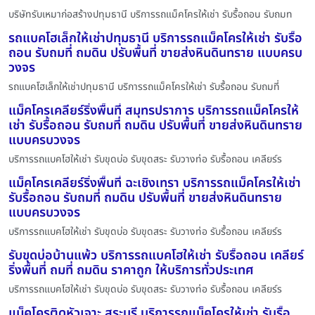
บริษัทรับเหมาก่อสร้างปทุมธานี บริการรถแม็คโครให้เช่า รับรื้อถอน รับถมท
รถแบคโฮเล็กให้เช่าปทุมธานี บริการรถแม็คโครให้เช่า รับรื้อ
ถอน รับถมที่ ถมดิน ปรับพื้นที่ ขายส่งหินดินทราย แบบครบ
วงจร
รถแบคโฮเล็กให้เช่าปทุมธานี บริการรถแม็คโครให้เช่า รับรื้อถอน รับถมที่
แม็คโครเคลียร์ริ่งพื้นที่ สมุทรปราการ บริการรถแม็คโครให้
เช่า รับรื้อถอน รับถมที่ ถมดิน ปรับพื้นที่ ขายส่งหินดินทราย
แบบครบวงจร
บริการรถแบคโฮให้เช่า รับขุดบ่อ รับขุดสระ รับวางท่อ รับรื้อถอน เคลียร์ร
แม็คโครเคลียร์ริ่งพื้นที่ ฉะเชิงเทรา บริการรถแม็คโครให้เช่า
รับรื้อถอน รับถมที่ ถมดิน ปรับพื้นที่ ขายส่งหินดินทราย
แบบครบวงจร
บริการรถแบคโฮให้เช่า รับขุดบ่อ รับขุดสระ รับวางท่อ รับรื้อถอน เคลียร์ร
รับขุดบ่อบ้านแพ้ว บริการรถแบคโฮให้เช่า รับรื้อถอน เคลียร์
ริ่งพื้นที่ ถมที่ ถมดิน ราคาถูก ให้บริการทั่วประเทศ
บริการรถแบคโฮให้เช่า รับขุดบ่อ รับขุดสระ รับวางท่อ รับรื้อถอน เคลียร์ร
แม็คโครติดหัวเจาะ สระบุรี บริการรถแม็คโครให้เช่า รับรื้อ