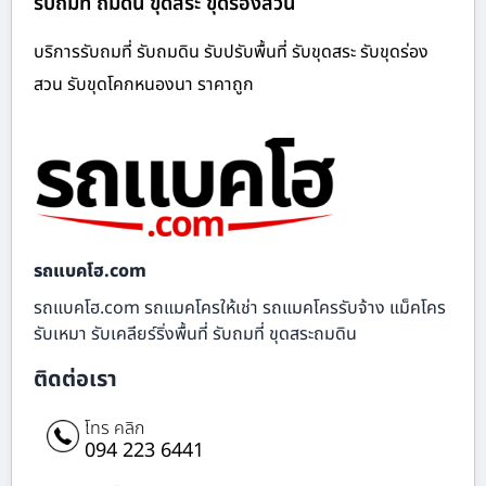
รับถมที่ ถมดิน ขุดสระ ขุดร่องสวน
บริการรับถมที่ รับถมดิน รับปรับพื้นที่ รับขุดสระ รับขุดร่อง
สวน รับขุดโคกหนองนา ราคาถูก
รถแบคโฮ.com
รถแบคโฮ.com รถแมคโครให้เช่า รถแมคโครรับจ้าง แม็คโคร
รับเหมา รับเคลียร์ริ่งพื้นที่ รับถมที่ ขุดสระถมดิน
ติดต่อเรา
โทร คลิก
094 223 6441