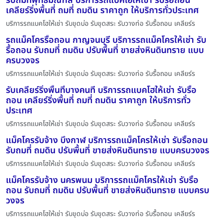
รับถมที่พุทธมณฑล บริการรถแบคโฮให้เช่า รับรื้อถอน
เคลียร์ริ่งพื้นที่ ถมที่ ถมดิน ราคาถูก ให้บริการทั่วประเทศ
บริการรถแบคโฮให้เช่า รับขุดบ่อ รับขุดสระ รับวางท่อ รับรื้อถอน เคลียร์ร
รถแม็คโครรื้อถอน กาญจนบุรี บริการรถแม็คโครให้เช่า รับ
รื้อถอน รับถมที่ ถมดิน ปรับพื้นที่ ขายส่งหินดินทราย แบบ
ครบวงจร
บริการรถแบคโฮให้เช่า รับขุดบ่อ รับขุดสระ รับวางท่อ รับรื้อถอน เคลียร์ร
รับเคลียร์ริ่งพื้นที่บางคนที บริการรถแบคโฮให้เช่า รับรื้อ
ถอน เคลียร์ริ่งพื้นที่ ถมที่ ถมดิน ราคาถูก ให้บริการทั่ว
ประเทศ
บริการรถแบคโฮให้เช่า รับขุดบ่อ รับขุดสระ รับวางท่อ รับรื้อถอน เคลียร์ร
แม็คโครรับจ้าง บึงกาฬ บริการรถแม็คโครให้เช่า รับรื้อถอน
รับถมที่ ถมดิน ปรับพื้นที่ ขายส่งหินดินทราย แบบครบวงจร
บริการรถแบคโฮให้เช่า รับขุดบ่อ รับขุดสระ รับวางท่อ รับรื้อถอน เคลียร์ร
แม็คโครรับจ้าง นครพนม บริการรถแม็คโครให้เช่า รับรื้อ
ถอน รับถมที่ ถมดิน ปรับพื้นที่ ขายส่งหินดินทราย แบบครบ
วงจร
บริการรถแบคโฮให้เช่า รับขุดบ่อ รับขุดสระ รับวางท่อ รับรื้อถอน เคลียร์ร