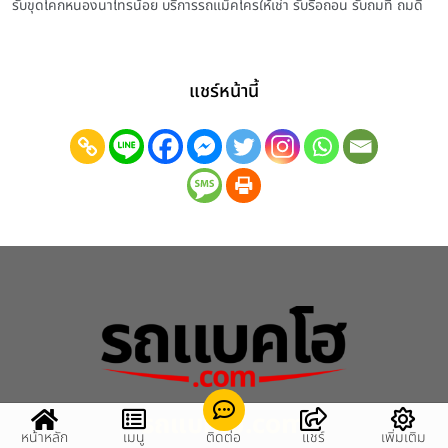
รับขุดโคกหนองนาไทรน้อย บริการรถแม็คโครให้เช่า รับรื้อถอน รับถมที่ ถมดิ
แชร์หน้านี้
รถแบคโฮ.com
หน้าหลัก
เมนู
ติดต่อ
แชร์
เพิ่มเติม