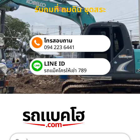
รับถมที่ ถมดิน ขุดสระ
โทรสอบถาม
094 223 6441
LINE ID
รถแม็คโครให้เช่า 789