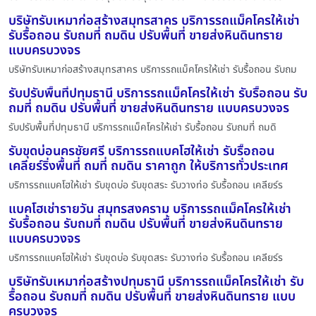
บริษัทรับเหมาก่อสร้างสมุทรสาคร บริการรถแม็คโครให้เช่า
รับรื้อถอน รับถมที่ ถมดิน ปรับพื้นที่ ขายส่งหินดินทราย
แบบครบวงจร
บริษัทรับเหมาก่อสร้างสมุทรสาคร บริการรถแม็คโครให้เช่า รับรื้อถอน รับถม
รับปรับพื้นที่ปทุมธานี บริการรถแม็คโครให้เช่า รับรื้อถอน รับ
ถมที่ ถมดิน ปรับพื้นที่ ขายส่งหินดินทราย แบบครบวงจร
รับปรับพื้นที่ปทุมธานี บริการรถแม็คโครให้เช่า รับรื้อถอน รับถมที่ ถมดิ
รับขุดบ่อนครชัยศรี บริการรถแบคโฮให้เช่า รับรื้อถอน
เคลียร์ริ่งพื้นที่ ถมที่ ถมดิน ราคาถูก ให้บริการทั่วประเทศ
บริการรถแบคโฮให้เช่า รับขุดบ่อ รับขุดสระ รับวางท่อ รับรื้อถอน เคลียร์ร
แบคโฮเช่ารายวัน สมุทรสงคราม บริการรถแม็คโครให้เช่า
รับรื้อถอน รับถมที่ ถมดิน ปรับพื้นที่ ขายส่งหินดินทราย
แบบครบวงจร
บริการรถแบคโฮให้เช่า รับขุดบ่อ รับขุดสระ รับวางท่อ รับรื้อถอน เคลียร์ร
บริษัทรับเหมาก่อสร้างปทุมธานี บริการรถแม็คโครให้เช่า รับ
รื้อถอน รับถมที่ ถมดิน ปรับพื้นที่ ขายส่งหินดินทราย แบบ
ครบวงจร