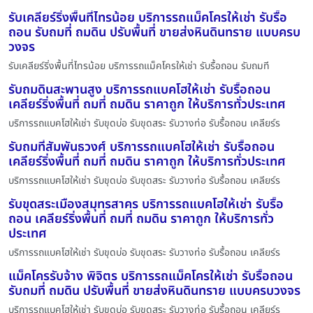
รับเคลียร์ริ่งพื้นที่ไทรน้อย บริการรถแม็คโครให้เช่า รับรื้อ
ถอน รับถมที่ ถมดิน ปรับพื้นที่ ขายส่งหินดินทราย แบบครบ
วงจร
รับเคลียร์ริ่งพื้นที่ไทรน้อย บริการรถแม็คโครให้เช่า รับรื้อถอน รับถมที
รับถมดินสะพานสูง บริการรถแบคโฮให้เช่า รับรื้อถอน
เคลียร์ริ่งพื้นที่ ถมที่ ถมดิน ราคาถูก ให้บริการทั่วประเทศ
บริการรถแบคโฮให้เช่า รับขุดบ่อ รับขุดสระ รับวางท่อ รับรื้อถอน เคลียร์ร
รับถมที่สัมพันธวงศ์ บริการรถแบคโฮให้เช่า รับรื้อถอน
เคลียร์ริ่งพื้นที่ ถมที่ ถมดิน ราคาถูก ให้บริการทั่วประเทศ
บริการรถแบคโฮให้เช่า รับขุดบ่อ รับขุดสระ รับวางท่อ รับรื้อถอน เคลียร์ร
รับขุดสระเมืองสมุทรสาคร บริการรถแบคโฮให้เช่า รับรื้อ
ถอน เคลียร์ริ่งพื้นที่ ถมที่ ถมดิน ราคาถูก ให้บริการทั่ว
ประเทศ
บริการรถแบคโฮให้เช่า รับขุดบ่อ รับขุดสระ รับวางท่อ รับรื้อถอน เคลียร์ร
แม็คโครรับจ้าง พิจิตร บริการรถแม็คโครให้เช่า รับรื้อถอน
รับถมที่ ถมดิน ปรับพื้นที่ ขายส่งหินดินทราย แบบครบวงจร
บริการรถแบคโฮให้เช่า รับขุดบ่อ รับขุดสระ รับวางท่อ รับรื้อถอน เคลียร์ร