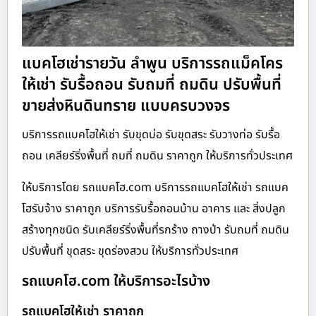
แบคโฮเช่ารายวัน ลำพูน บริการรถแม็คโคร
ให้เช่า รับรื้อถอน รับถมที่ ถมดิน ปรับพื้นที่
ขายส่งหินดินทราย แบบครบวงจร
บริการรถแบคโฮให้เช่า รับขุดบ่อ รับขุดสระ รับวางท่อ รับรื้อ
ถอน เคลียร์ริ่งพื้นที่ ถมที่ ถมดิน ราคาถูก ให้บริการทั่วประเทศ
ให้บริการโดย รถแบคโฮ.com บริการรถแบคโฮให้เช่า รถแบค
โฮรับจ้าง ราคาถูก บริการรับรื้อถอนบ้าน อาคาร และ สิ่งปลูก
สร้างทุกชนิด รับเคลียร์ริ่งพื้นที่รกร้าง ถางป่า รับถมที่ ถมดิน
ปรับพื้นที่ ขุดสระ ขุดร่องสวน ให้บริการทั่วประเทศ
รถแบคโฮ.com ให้บริการอะไรบ้าง
รถแบคโฮให้เช่า ราคาถูก