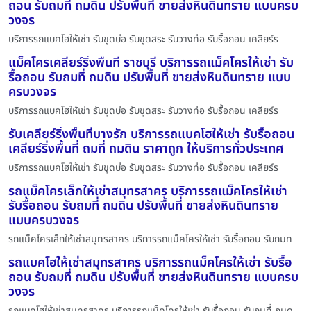
ถอน รับถมที่ ถมดิน ปรับพื้นที่ ขายส่งหินดินทราย แบบครบ
วงจร
บริการรถแบคโฮให้เช่า รับขุดบ่อ รับขุดสระ รับวางท่อ รับรื้อถอน เคลียร์ร
แม็คโครเคลียร์ริ่งพื้นที่ ราชบุรี บริการรถแม็คโครให้เช่า รับ
รื้อถอน รับถมที่ ถมดิน ปรับพื้นที่ ขายส่งหินดินทราย แบบ
ครบวงจร
บริการรถแบคโฮให้เช่า รับขุดบ่อ รับขุดสระ รับวางท่อ รับรื้อถอน เคลียร์ร
รับเคลียร์ริ่งพื้นที่บางรัก บริการรถแบคโฮให้เช่า รับรื้อถอน
เคลียร์ริ่งพื้นที่ ถมที่ ถมดิน ราคาถูก ให้บริการทั่วประเทศ
บริการรถแบคโฮให้เช่า รับขุดบ่อ รับขุดสระ รับวางท่อ รับรื้อถอน เคลียร์ร
รถแม็คโครเล็กให้เช่าสมุทรสาคร บริการรถแม็คโครให้เช่า
รับรื้อถอน รับถมที่ ถมดิน ปรับพื้นที่ ขายส่งหินดินทราย
แบบครบวงจร
รถแม็คโครเล็กให้เช่าสมุทรสาคร บริการรถแม็คโครให้เช่า รับรื้อถอน รับถมท
รถแบคโฮให้เช่าสมุทรสาคร บริการรถแม็คโครให้เช่า รับรื้อ
ถอน รับถมที่ ถมดิน ปรับพื้นที่ ขายส่งหินดินทราย แบบครบ
วงจร
รถแบคโฮให้เช่าสมุทรสาคร บริการรถแม็คโครให้เช่า รับรื้อถอน รับถมที่ ถมด