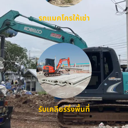
รถแมคโครให้เช่า
รับเคลียร์ริ่งพื้นที่