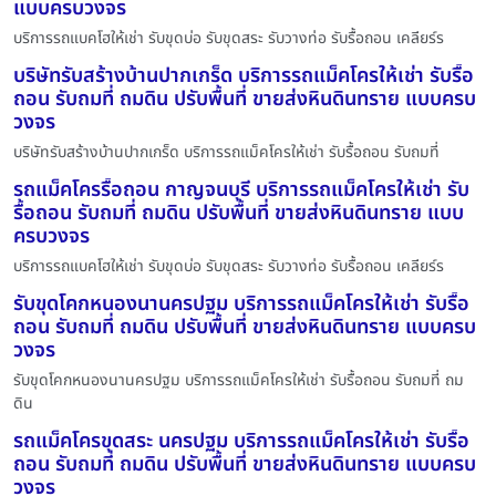
แบบครบวงจร
บริการรถแบคโฮให้เช่า รับขุดบ่อ รับขุดสระ รับวางท่อ รับรื้อถอน เคลียร์ร
บริษัทรับสร้างบ้านปากเกร็ด บริการรถแม็คโครให้เช่า รับรื้อ
ถอน รับถมที่ ถมดิน ปรับพื้นที่ ขายส่งหินดินทราย แบบครบ
วงจร
บริษัทรับสร้างบ้านปากเกร็ด บริการรถแม็คโครให้เช่า รับรื้อถอน รับถมที่
รถแม็คโครรื้อถอน กาญจนบุรี บริการรถแม็คโครให้เช่า รับ
รื้อถอน รับถมที่ ถมดิน ปรับพื้นที่ ขายส่งหินดินทราย แบบ
ครบวงจร
บริการรถแบคโฮให้เช่า รับขุดบ่อ รับขุดสระ รับวางท่อ รับรื้อถอน เคลียร์ร
รับขุดโคกหนองนานครปฐม บริการรถแม็คโครให้เช่า รับรื้อ
ถอน รับถมที่ ถมดิน ปรับพื้นที่ ขายส่งหินดินทราย แบบครบ
วงจร
รับขุดโคกหนองนานครปฐม บริการรถแม็คโครให้เช่า รับรื้อถอน รับถมที่ ถม
ดิน
รถแม็คโครขุดสระ นครปฐม บริการรถแม็คโครให้เช่า รับรื้อ
ถอน รับถมที่ ถมดิน ปรับพื้นที่ ขายส่งหินดินทราย แบบครบ
วงจร