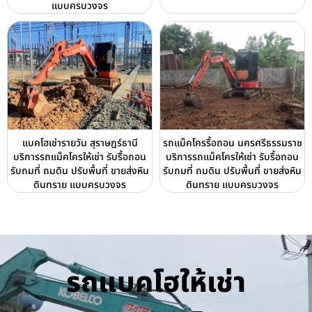
แบบครบวงจร
แบคโฮเช่ารายวัน สุราษฎร์ธานี
รถแม็คโครรื้อถอน นครศรีธรรมราช
บริการรถแม็คโครให้เช่า รับรื้อถอน
บริการรถแม็คโครให้เช่า รับรื้อถอน
รับถมที่ ถมดิน ปรับพื้นที่ ขายส่งหิน
รับถมที่ ถมดิน ปรับพื้นที่ ขายส่งหิน
ดินทราย แบบครบวงจร
ดินทราย แบบครบวงจร
รถแบคโฮให้เช่า