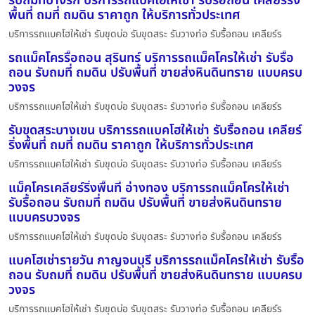
รับถมที่บางรัก บริการรถแบคโฮให้เช่า รับรื้อถอน เคลียร์ริ่ง
พื้นที่ ถมที่ ถมดิน ราคาถูก ให้บริการทั่วประเทศ
บริการรถแบคโฮให้เช่า รับขุดบ่อ รับขุดสระ รับวางท่อ รับรื้อถอน เคลียร์ร
รถแม็คโครรื้อถอน สุรินทร์ บริการรถแม็คโครให้เช่า รับรื้อ
ถอน รับถมที่ ถมดิน ปรับพื้นที่ ขายส่งหินดินทราย แบบครบ
วงจร
บริการรถแบคโฮให้เช่า รับขุดบ่อ รับขุดสระ รับวางท่อ รับรื้อถอน เคลียร์ร
รับขุดสระบางเขน บริการรถแบคโฮให้เช่า รับรื้อถอน เคลียร์
ริ่งพื้นที่ ถมที่ ถมดิน ราคาถูก ให้บริการทั่วประเทศ
บริการรถแบคโฮให้เช่า รับขุดบ่อ รับขุดสระ รับวางท่อ รับรื้อถอน เคลียร์ร
แม็คโครเคลียร์ริ่งพื้นที่ อ่างทอง บริการรถแม็คโครให้เช่า
รับรื้อถอน รับถมที่ ถมดิน ปรับพื้นที่ ขายส่งหินดินทราย
แบบครบวงจร
บริการรถแบคโฮให้เช่า รับขุดบ่อ รับขุดสระ รับวางท่อ รับรื้อถอน เคลียร์ร
แบคโฮเช่ารายวัน กาญจนบุรี บริการรถแม็คโครให้เช่า รับรื้อ
ถอน รับถมที่ ถมดิน ปรับพื้นที่ ขายส่งหินดินทราย แบบครบ
วงจร
บริการรถแบคโฮให้เช่า รับขุดบ่อ รับขุดสระ รับวางท่อ รับรื้อถอน เคลียร์ร