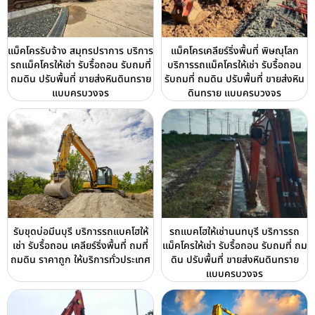
แม็คโครรับจ้าง สมุทรปราการ บริการ
แม็คโครเคลียร์ริ่งพื้นที่ พิษณุโลก
รถแม็คโครให้เช่า รับรื้อถอน รับถมที่
บริการรถแม็คโครให้เช่า รับรื้อถอน
ถมดิน ปรับพื้นที่ ขายส่งหินดินทราย
รับถมที่ ถมดิน ปรับพื้นที่ ขายส่งหิน
แบบครบวงจร
ดินทราย แบบครบวงจร
รับขุดบ่อมีนบุรี บริการรถแบคโฮให้
รถแบคโฮให้เช่านนทบุรี บริการรถ
เช่า รับรื้อถอน เคลียร์ริ่งพื้นที่ ถมที่
แม็คโครให้เช่า รับรื้อถอน รับถมที่ ถม
ถมดิน ราคาถูก ให้บริการทั่วประเทศ
ดิน ปรับพื้นที่ ขายส่งหินดินทราย
แบบครบวงจร