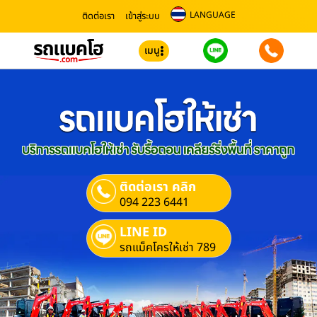
LANGUAGE
ติดต่อเรา
เข้าสู่ระบบ
เมนู
ติดต่อเรา คลิก
094 223 6441
LINE ID
รถแม็คโครให้เช่า 789