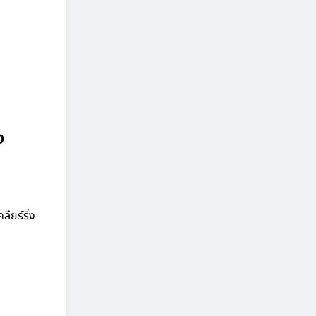
ง
ียร์ริ่ง