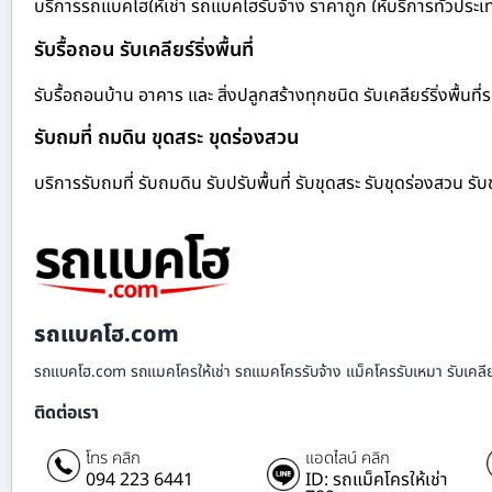
บริการรถแบคโฮให้เช่า รถแบคโฮรับจ้าง ราคาถูก ให้บริการทั่วประเ
รับรื้อถอน รับเคลียร์ริ่งพื้นที่
รับรื้อถอนบ้าน อาคาร และ สิ่งปลูกสร้างทุกชนิด รับเคลียร์ริ่งพื้นที
รับถมที่ ถมดิน ขุดสระ ขุดร่องสวน
บริการรับถมที่ รับถมดิน รับปรับพื้นที่ รับขุดสระ รับขุดร่องสวน 
รถแบคโฮ.com
รถแบคโฮ.com รถแมคโครให้เช่า รถแมคโครรับจ้าง แม็คโครรับเหมา รับเคลียร์ริ
ติดต่อเรา
โทร คลิก
แอดไลน์ คลิก
094 223 6441
ID: รถแม็คโครให้เช่า