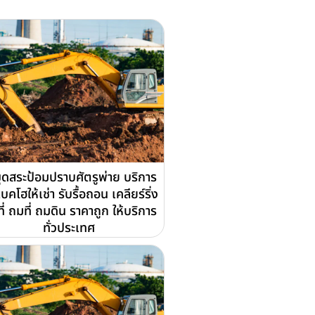
ขุดสระป้อมปราบศัตรูพ่าย บริการ
คโฮให้เช่า รับรื้อถอน เคลียร์ริ่ง
ที่ ถมที่ ถมดิน ราคาถูก ให้บริการ
ทั่วประเทศ