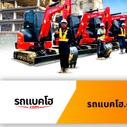
รถแบคโฮ.c