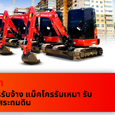
m
บจ้าง แม็คโครรับเหมา รับ
ขุดสระถมดิน