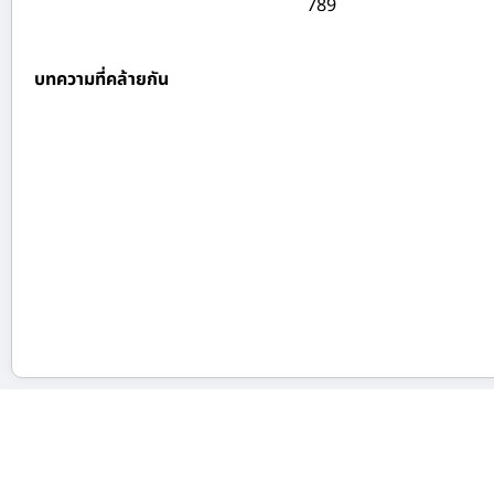
789
บทความที่คล้ายกัน