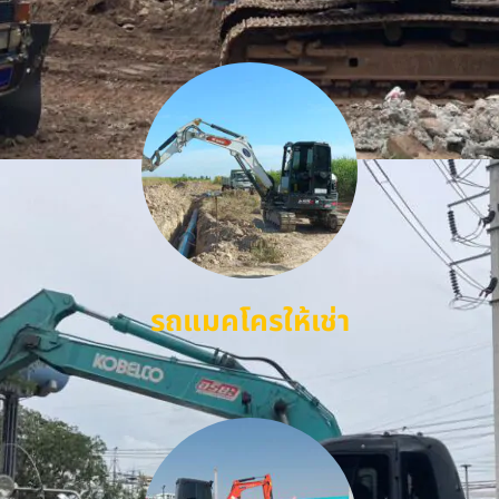
รถแมคโครให้เช่า