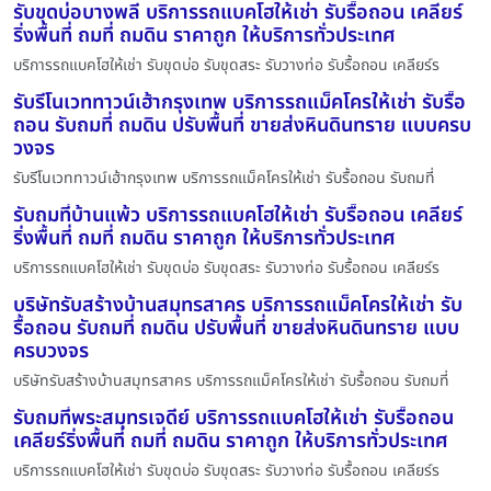
รับขุดบ่อบางพลี บริการรถแบคโฮให้เช่า รับรื้อถอน เคลียร์
ริ่งพื้นที่ ถมที่ ถมดิน ราคาถูก ให้บริการทั่วประเทศ
บริการรถแบคโฮให้เช่า รับขุดบ่อ รับขุดสระ รับวางท่อ รับรื้อถอน เคลียร์ร
รับรีโนเวททาวน์เฮ้ากรุงเทพ บริการรถแม็คโครให้เช่า รับรื้อ
ถอน รับถมที่ ถมดิน ปรับพื้นที่ ขายส่งหินดินทราย แบบครบ
วงจร
รับรีโนเวททาวน์เฮ้ากรุงเทพ บริการรถแม็คโครให้เช่า รับรื้อถอน รับถมที่
รับถมที่บ้านแพ้ว บริการรถแบคโฮให้เช่า รับรื้อถอน เคลียร์
ริ่งพื้นที่ ถมที่ ถมดิน ราคาถูก ให้บริการทั่วประเทศ
บริการรถแบคโฮให้เช่า รับขุดบ่อ รับขุดสระ รับวางท่อ รับรื้อถอน เคลียร์ร
บริษัทรับสร้างบ้านสมุทรสาคร บริการรถแม็คโครให้เช่า รับ
รื้อถอน รับถมที่ ถมดิน ปรับพื้นที่ ขายส่งหินดินทราย แบบ
ครบวงจร
บริษัทรับสร้างบ้านสมุทรสาคร บริการรถแม็คโครให้เช่า รับรื้อถอน รับถมที่
รับถมที่พระสมุทรเจดีย์ บริการรถแบคโฮให้เช่า รับรื้อถอน
เคลียร์ริ่งพื้นที่ ถมที่ ถมดิน ราคาถูก ให้บริการทั่วประเทศ
บริการรถแบคโฮให้เช่า รับขุดบ่อ รับขุดสระ รับวางท่อ รับรื้อถอน เคลียร์ร