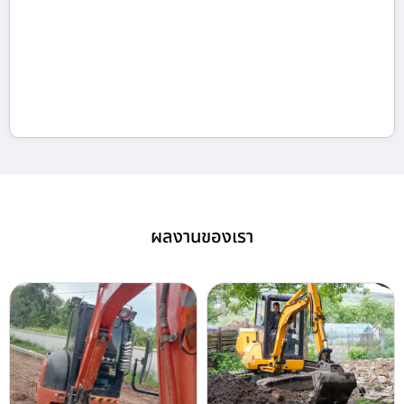
ผลงานของเรา