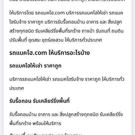
ให้บริการโดย รถแบคโฮ.com บริการรถแบคโฮให้เช่า รถแบค
โฮรับจ้าง ราคาถูก บริการรับรื้อถอนบ้าน อาคาร และ สิ่งปลูก
สร้างทุกชนิด รับเคลียร์ริ่งพื้นที่รกร้าง ถางป่า รับถมที่ ถมดิน
ปรับพื้นที่ ขุดสระ ขุดร่องสวน ให้บริการทั่วประเทศ
รถแบคโฮ.com ให้บริการอะไรบ้าง
รถแบคโฮให้เช่า ราคาถูก
บริการรถแบคโฮให้เช่า รถแบคโฮรับจ้าง ราคาถูก ให้บริการทั่ว
ประเทศ
รับรื้อถอน รับเคลียร์ริ่งพื้นที่
รับรื้อถอนบ้าน อาคาร และ สิ่งปลูกสร้างทุกชนิด รับเคลียร์ริ่ง
พื้นที่รกร้าง พร้อมให้บริการ