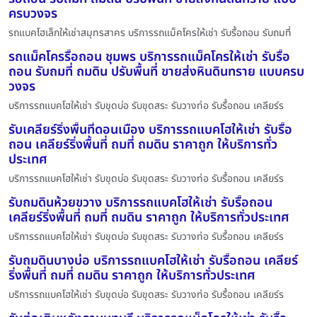
ครบวงจร
รถแบคโฮเล็กให้เช่าสมุทรสาคร บริการรถแม็คโครให้เช่า รับรื้อถอน รับถมที่
รถแม็คโครรื้อถอน ชุมพร บริการรถแม็คโครให้เช่า รับรื้อ
ถอน รับถมที่ ถมดิน ปรับพื้นที่ ขายส่งหินดินทราย แบบครบ
วงจร
บริการรถแบคโฮให้เช่า รับขุดบ่อ รับขุดสระ รับวางท่อ รับรื้อถอน เคลียร์ร
รับเคลียร์ริ่งพื้นที่ดอนเมือง บริการรถแบคโฮให้เช่า รับรื้อ
ถอน เคลียร์ริ่งพื้นที่ ถมที่ ถมดิน ราคาถูก ให้บริการทั่ว
ประเทศ
บริการรถแบคโฮให้เช่า รับขุดบ่อ รับขุดสระ รับวางท่อ รับรื้อถอน เคลียร์ร
รับถมดินห้วยขวาง บริการรถแบคโฮให้เช่า รับรื้อถอน
เคลียร์ริ่งพื้นที่ ถมที่ ถมดิน ราคาถูก ให้บริการทั่วประเทศ
บริการรถแบคโฮให้เช่า รับขุดบ่อ รับขุดสระ รับวางท่อ รับรื้อถอน เคลียร์ร
รับถมดินบางบ่อ บริการรถแบคโฮให้เช่า รับรื้อถอน เคลียร์
ริ่งพื้นที่ ถมที่ ถมดิน ราคาถูก ให้บริการทั่วประเทศ
บริการรถแบคโฮให้เช่า รับขุดบ่อ รับขุดสระ รับวางท่อ รับรื้อถอน เคลียร์ร