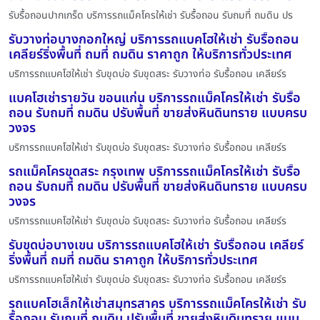
รับรื้อถอนปากเกร็ด บริการรถแม็คโครให้เช่า รับรื้อถอน รับถมที่ ถมดิน ปร
รับวางท่อบางกอกใหญ่ บริการรถแบคโฮให้เช่า รับรื้อถอน
เคลียร์ริ่งพื้นที่ ถมที่ ถมดิน ราคาถูก ให้บริการทั่วประเทศ
บริการรถแบคโฮให้เช่า รับขุดบ่อ รับขุดสระ รับวางท่อ รับรื้อถอน เคลียร์ร
แบคโฮเช่ารายวัน ขอนแก่น บริการรถแม็คโครให้เช่า รับรื้อ
ถอน รับถมที่ ถมดิน ปรับพื้นที่ ขายส่งหินดินทราย แบบครบ
วงจร
บริการรถแบคโฮให้เช่า รับขุดบ่อ รับขุดสระ รับวางท่อ รับรื้อถอน เคลียร์ร
รถแม็คโครขุดสระ กรุงเทพ บริการรถแม็คโครให้เช่า รับรื้อ
ถอน รับถมที่ ถมดิน ปรับพื้นที่ ขายส่งหินดินทราย แบบครบ
วงจร
บริการรถแบคโฮให้เช่า รับขุดบ่อ รับขุดสระ รับวางท่อ รับรื้อถอน เคลียร์ร
รับขุดบ่อบางเขน บริการรถแบคโฮให้เช่า รับรื้อถอน เคลียร์
ริ่งพื้นที่ ถมที่ ถมดิน ราคาถูก ให้บริการทั่วประเทศ
บริการรถแบคโฮให้เช่า รับขุดบ่อ รับขุดสระ รับวางท่อ รับรื้อถอน เคลียร์ร
รถแบคโฮเล็กให้เช่าสมุทรสาคร บริการรถแม็คโครให้เช่า รับ
รื้อถอน รับถมที่ ถมดิน ปรับพื้นที่ ขายส่งหินดินทราย แบบ