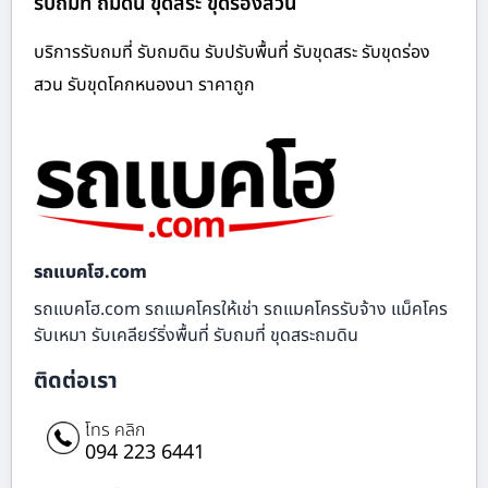
รับถมที่ ถมดิน ขุดสระ ขุดร่องสวน
บริการรับถมที่ รับถมดิน รับปรับพื้นที่ รับขุดสระ รับขุดร่อง
สวน รับขุดโคกหนองนา ราคาถูก
รถแบคโฮ.com
รถแบคโฮ.com รถแมคโครให้เช่า รถแมคโครรับจ้าง แม็คโคร
รับเหมา รับเคลียร์ริ่งพื้นที่ รับถมที่ ขุดสระถมดิน
ติดต่อเรา
โทร คลิก
094 223 6441