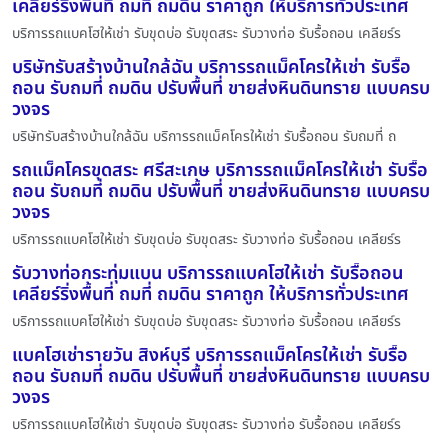
เคลียร์ริ่งพื้นที่ ถมที่ ถมดิน ราคาถูก ให้บริการทั่วประเทศ
บริการรถแบคโฮให้เช่า รับขุดบ่อ รับขุดสระ รับวางท่อ รับรื้อถอน เคลียร์ร
บริษัทรับสร้างบ้านใกล้ฉัน บริการรถแม็คโครให้เช่า รับรื้อ
ถอน รับถมที่ ถมดิน ปรับพื้นที่ ขายส่งหินดินทราย แบบครบ
วงจร
บริษัทรับสร้างบ้านใกล้ฉัน บริการรถแม็คโครให้เช่า รับรื้อถอน รับถมที่ ถ
รถแม็คโครขุดสระ ศรีสะเกษ บริการรถแม็คโครให้เช่า รับรื้อ
ถอน รับถมที่ ถมดิน ปรับพื้นที่ ขายส่งหินดินทราย แบบครบ
วงจร
บริการรถแบคโฮให้เช่า รับขุดบ่อ รับขุดสระ รับวางท่อ รับรื้อถอน เคลียร์ร
รับวางท่อกระทุ่มแบน บริการรถแบคโฮให้เช่า รับรื้อถอน
เคลียร์ริ่งพื้นที่ ถมที่ ถมดิน ราคาถูก ให้บริการทั่วประเทศ
บริการรถแบคโฮให้เช่า รับขุดบ่อ รับขุดสระ รับวางท่อ รับรื้อถอน เคลียร์ร
แบคโฮเช่ารายวัน สิงห์บุรี บริการรถแม็คโครให้เช่า รับรื้อ
ถอน รับถมที่ ถมดิน ปรับพื้นที่ ขายส่งหินดินทราย แบบครบ
วงจร
บริการรถแบคโฮให้เช่า รับขุดบ่อ รับขุดสระ รับวางท่อ รับรื้อถอน เคลียร์ร