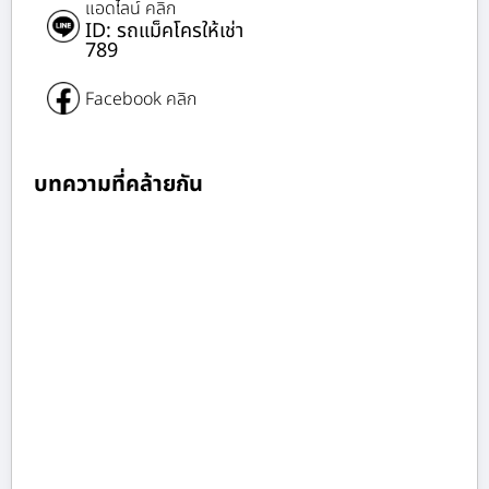
แอดไลน์ คลิก
ID: รถแม็คโครให้เช่า
789
Facebook คลิก
บทความที่คล้ายกัน