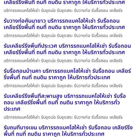
เคลียร์ริ่งพื้นที่ ถมที่ ถมดิน ราคาถูก ให้บริการทั่วประเทศ
บริการรถแบคโฮให้เช่า รับขุดบ่อ รับขุดสระ รับวางท่อ รับรื้อถอน เคลียร์ร
รับวางท่อคันนายาว บริการรถแบคโฮให้เช่า รับรื้อถอน
เคลียร์ริ่งพื้นที่ ถมที่ ถมดิน ราคาถูก ให้บริการทั่วประเทศ
บริการรถแบคโฮให้เช่า รับขุดบ่อ รับขุดสระ รับวางท่อ รับรื้อถอน เคลียร์ร
รับเคลียร์ริ่งพื้นที่ประเวศ บริการรถแบคโฮให้เช่า รับรื้อถอน
เคลียร์ริ่งพื้นที่ ถมที่ ถมดิน ราคาถูก ให้บริการทั่วประเทศ
บริการรถแบคโฮให้เช่า รับขุดบ่อ รับขุดสระ รับวางท่อ รับรื้อถอน เคลียร์ร
รับรื้อถอนบ้านคา บริการรถแบคโฮให้เช่า รับรื้อถอน เคลียร์
ริ่งพื้นที่ ถมที่ ถมดิน ราคาถูก ให้บริการทั่วประเทศ
บริการรถแบคโฮให้เช่า รับขุดบ่อ รับขุดสระ รับวางท่อ รับรื้อถอน เคลียร์ร
รับเคลียร์ริ่งพื้นที่สะพานสูง บริการรถแบคโฮให้เช่า รับรื้อ
ถอน เคลียร์ริ่งพื้นที่ ถมที่ ถมดิน ราคาถูก ให้บริการทั่ว
ประเทศ
บริการรถแบคโฮให้เช่า รับขุดบ่อ รับขุดสระ รับวางท่อ รับรื้อถอน เคลียร์ร
รับถมที่บางเขน บริการรถแบคโฮให้เช่า รับรื้อถอน เคลียร์ริ่ง
พื้นที่ ถมที่ ถมดิน ราคาถูก ให้บริการทั่วประเทศ