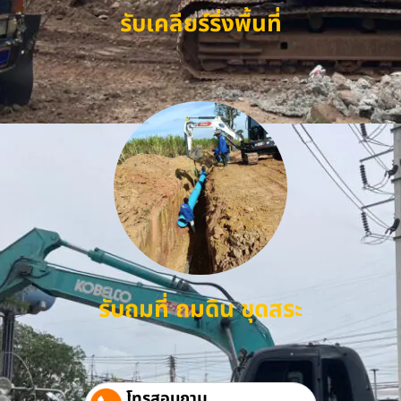
รับเคลียร์ริ่งพื้นที่
รับถมที่ ถมดิน ขุดสระ
โทรสอบถาม