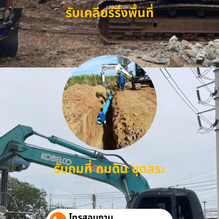
รับเคลียร์ริ่งพื้นที่
รับถมที่ ถมดิน ขุดสระ
โทรสอบถาม