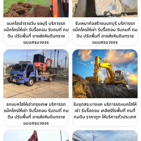
แบคโฮเช่ารายวัน ชลบุรี บริการรถ
รับเหมาก่อสร้างนนทบุรี บริการรถ
แม็คโครให้เช่า รับรื้อถอน รับถมที่ ถม
แม็คโครให้เช่า รับรื้อถอน รับถมที่ ถม
ดิน ปรับพื้นที่ ขายส่งหินดินทราย
ดิน ปรับพื้นที่ ขายส่งหินดินทราย
แบบครบวงจร
แบบครบวงจร
รถแบคโฮให้เช่ากรุงเทพ บริการรถ
รับขุดสระบางแค บริการรถแบคโฮให้
แม็คโครให้เช่า รับรื้อถอน รับถมที่ ถม
เช่า รับรื้อถอน เคลียร์ริ่งพื้นที่ ถมที่
ดิน ปรับพื้นที่ ขายส่งหินดินทราย
ถมดิน ราคาถูก ให้บริการทั่วประเทศ
แบบครบวงจร