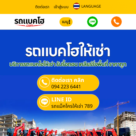
LANGUAGE
ติดต่อเรา
เข้าสู่ระบบ
เมนู
ติดต่อเรา คลิก
094 223 6441
LINE ID
รถแม็คโครให้เช่า 789