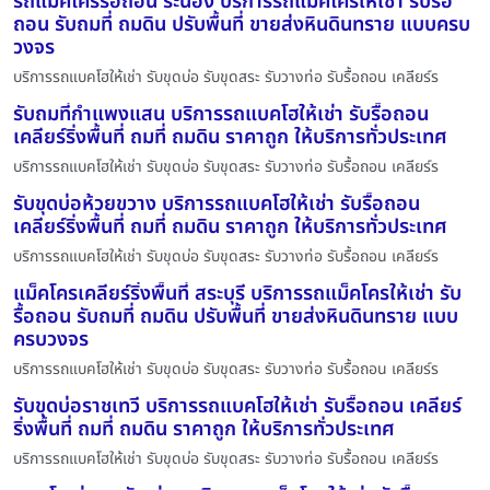
รถแม็คโครรื้อถอน ระนอง บริการรถแม็คโครให้เช่า รับรื้อ
ถอน รับถมที่ ถมดิน ปรับพื้นที่ ขายส่งหินดินทราย แบบครบ
วงจร
บริการรถแบคโฮให้เช่า รับขุดบ่อ รับขุดสระ รับวางท่อ รับรื้อถอน เคลียร์ร
รับถมที่กำแพงแสน บริการรถแบคโฮให้เช่า รับรื้อถอน
เคลียร์ริ่งพื้นที่ ถมที่ ถมดิน ราคาถูก ให้บริการทั่วประเทศ
บริการรถแบคโฮให้เช่า รับขุดบ่อ รับขุดสระ รับวางท่อ รับรื้อถอน เคลียร์ร
รับขุดบ่อห้วยขวาง บริการรถแบคโฮให้เช่า รับรื้อถอน
เคลียร์ริ่งพื้นที่ ถมที่ ถมดิน ราคาถูก ให้บริการทั่วประเทศ
บริการรถแบคโฮให้เช่า รับขุดบ่อ รับขุดสระ รับวางท่อ รับรื้อถอน เคลียร์ร
แม็คโครเคลียร์ริ่งพื้นที่ สระบุรี บริการรถแม็คโครให้เช่า รับ
รื้อถอน รับถมที่ ถมดิน ปรับพื้นที่ ขายส่งหินดินทราย แบบ
ครบวงจร
บริการรถแบคโฮให้เช่า รับขุดบ่อ รับขุดสระ รับวางท่อ รับรื้อถอน เคลียร์ร
รับขุดบ่อราชเทวี บริการรถแบคโฮให้เช่า รับรื้อถอน เคลียร์
ริ่งพื้นที่ ถมที่ ถมดิน ราคาถูก ให้บริการทั่วประเทศ
บริการรถแบคโฮให้เช่า รับขุดบ่อ รับขุดสระ รับวางท่อ รับรื้อถอน เคลียร์ร