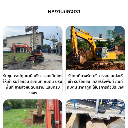
ผลงานของเรา
รับขุดสระปทุมธานี บริการรถแม็คโคร
รับถมที่บางรัก บริการรถแบคโฮให้
ให้เช่า รับรื้อถอน รับถมที่ ถมดิน ปรับ
เช่า รับรื้อถอน เคลียร์ริ่งพื้นที่ ถมที่
พื้นที่ ขายส่งหินดินทราย แบบครบ
ถมดิน ราคาถูก ให้บริการทั่วประเทศ
วงจร