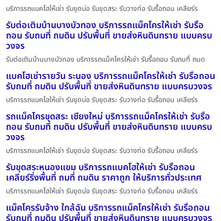
บริการรถแบคโฮให้เช่า รับขุดบ่อ รับขุดสระ รับวางท่อ รับรื้อถอน เคลียร์ร
รับต่อเติมบ้านบางบัวทอง บริการรถแม็คโครให้เช่า รับรื้อ
ถอน รับถมที่ ถมดิน ปรับพื้นที่ ขายส่งหินดินทราย แบบครบ
วงจร
รับต่อเติมบ้านบางบัวทอง บริการรถแม็คโครให้เช่า รับรื้อถอน รับถมที่ ถมด
แบคโฮเช่ารายวัน ระนอง บริการรถแม็คโครให้เช่า รับรื้อถอน
รับถมที่ ถมดิน ปรับพื้นที่ ขายส่งหินดินทราย แบบครบวงจร
บริการรถแบคโฮให้เช่า รับขุดบ่อ รับขุดสระ รับวางท่อ รับรื้อถอน เคลียร์ร
รถแม็คโครขุดสระ เชียงใหม่ บริการรถแม็คโครให้เช่า รับรื้อ
ถอน รับถมที่ ถมดิน ปรับพื้นที่ ขายส่งหินดินทราย แบบครบ
วงจร
บริการรถแบคโฮให้เช่า รับขุดบ่อ รับขุดสระ รับวางท่อ รับรื้อถอน เคลียร์ร
รับขุดสระหนองแขม บริการรถแบคโฮให้เช่า รับรื้อถอน
เคลียร์ริ่งพื้นที่ ถมที่ ถมดิน ราคาถูก ให้บริการทั่วประเทศ
บริการรถแบคโฮให้เช่า รับขุดบ่อ รับขุดสระ รับวางท่อ รับรื้อถอน เคลียร์ร
แม็คโครรับจ้าง ใกล้ฉัน บริการรถแม็คโครให้เช่า รับรื้อถอน
รับถมที่ ถมดิน ปรับพื้นที่ ขายส่งหินดินทราย แบบครบวงจร