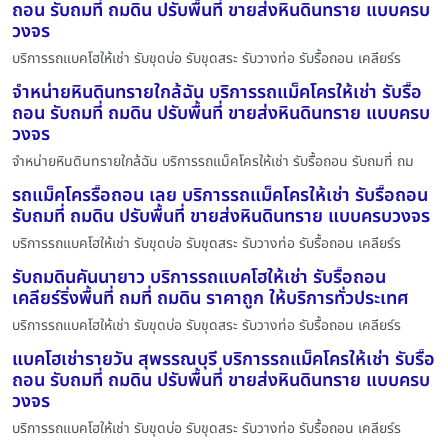
ถอน รับถมที่ ถมดิน ปรับพื้นที่ ขายส่งหินดินทราย แบบครบ
วงจร
บริการรถแบคโฮให้เช่า รับขุดบ่อ รับขุดสระ รับวางท่อ รับรื้อถอน เคลียร์ร
จำหน่ายหินดินทรายใกล้ฉัน บริการรถแม็คโครให้เช่า รับรื้อ
ถอน รับถมที่ ถมดิน ปรับพื้นที่ ขายส่งหินดินทราย แบบครบ
วงจร
จำหน่ายหินดินทรายใกล้ฉัน บริการรถแม็คโครให้เช่า รับรื้อถอน รับถมที่ ถม
รถแม็คโครรื้อถอน เลย บริการรถแม็คโครให้เช่า รับรื้อถอน
รับถมที่ ถมดิน ปรับพื้นที่ ขายส่งหินดินทราย แบบครบวงจร
บริการรถแบคโฮให้เช่า รับขุดบ่อ รับขุดสระ รับวางท่อ รับรื้อถอน เคลียร์ร
รับถมดินคันนายาว บริการรถแบคโฮให้เช่า รับรื้อถอน
เคลียร์ริ่งพื้นที่ ถมที่ ถมดิน ราคาถูก ให้บริการทั่วประเทศ
บริการรถแบคโฮให้เช่า รับขุดบ่อ รับขุดสระ รับวางท่อ รับรื้อถอน เคลียร์ร
แบคโฮเช่ารายวัน สุพรรณบุรี บริการรถแม็คโครให้เช่า รับรื้อ
ถอน รับถมที่ ถมดิน ปรับพื้นที่ ขายส่งหินดินทราย แบบครบ
วงจร
บริการรถแบคโฮให้เช่า รับขุดบ่อ รับขุดสระ รับวางท่อ รับรื้อถอน เคลียร์ร