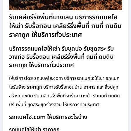
รับเคลียร์ริ่งพื้นที่บางเลน บริการรถแบคโฮ
ให้เช่า รับรื้อถอน เคลียร์ริ่งพื้นที่ ถมที่ ถมดิน
ราคาถูก ให้บริการทั่วประเทศ
บริการรถแบคโฮให้เช่า รับขุดบ่อ รับขุดสระ รับ
วางท่อ รับรื้อถอน เคลียร์ริ่งพื้นที่ ถมที่ ถมดิน
ราคาถูก ให้บริการทั่วประเทศ
ให้บริการโดย รถแบคโฮ.com บริการรถแบคโฮให้เช่า รถแบค
โฮรับจ้าง ราคาถูก บริการรับรื้อถอนบ้าน อาคาร และ สิ่งปลูก
สร้างทุกชนิด รับเคลียร์ริ่งพื้นที่รกร้าง ถางป่า รับถมที่ ถมดิน
ปรับพื้นที่ ขุดสระ ขุดร่องสวน ให้บริการทั่วประเทศ
รถแบคโฮ.com ให้บริการอะไรบ้าง
รถแบคโฮให้เช่า ราคาถูก