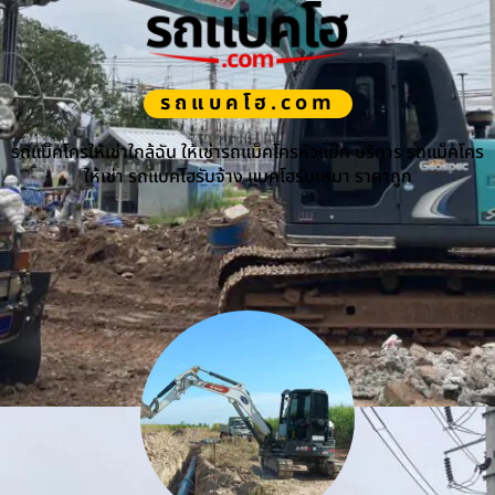
รถแบคโฮ.com
รถแม็คโครให้เช่าใกล้ฉัน ให้เช่ารถแม็คโครหัวแย็ก บริการ รถแม็คโคร
ให้เช่า รถแบคโฮรับจ้าง แบคโฮรับเหมา ราคาถูก