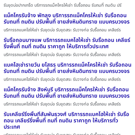
รับขุดบ่อปากเกร็ด บริการรถแม็คโครให้เช่า รับรื้อถอน รับถมที่ ถมดิน ปรั
แม็คโครรับจ้าง พัทลุง บริการรถแม็คโครให้เช่า รับรื้อถอน
รับถมที่ ถมดิน ปรับพื้นที่ ขายส่งหินดินทราย แบบครบวงจร
บริการรถแบคโฮให้เช่า รับขุดบ่อ รับขุดสระ รับวางท่อ รับรื้อถอน เคลียร์ร
รับรื้อถอนบางแพ บริการรถแบคโฮให้เช่า รับรื้อถอน เคลียร์
ริ่งพื้นที่ ถมที่ ถมดิน ราคาถูก ให้บริการทั่วประเทศ
บริการรถแบคโฮให้เช่า รับขุดบ่อ รับขุดสระ รับวางท่อ รับรื้อถอน เคลียร์ร
แบคโฮเช่ารายวัน ยโสธร บริการรถแม็คโครให้เช่า รับรื้อถอน
รับถมที่ ถมดิน ปรับพื้นที่ ขายส่งหินดินทราย แบบครบวงจร
บริการรถแบคโฮให้เช่า รับขุดบ่อ รับขุดสระ รับวางท่อ รับรื้อถอน เคลียร์ร
แม็คโครรับจ้าง สิงห์บุรี บริการรถแม็คโครให้เช่า รับรื้อถอน
รับถมที่ ถมดิน ปรับพื้นที่ ขายส่งหินดินทราย แบบครบวงจร
บริการรถแบคโฮให้เช่า รับขุดบ่อ รับขุดสระ รับวางท่อ รับรื้อถอน เคลียร์ร
รับเคลียร์ริ่งพื้นที่สัมพันธวงศ์ บริการรถแบคโฮให้เช่า รับรื้อ
ถอน เคลียร์ริ่งพื้นที่ ถมที่ ถมดิน ราคาถูก ให้บริการทั่ว
ประเทศ