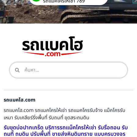
รถแม็คโครให้เช่า 789
รถแบคโฮ.com
รถแบคโฮ.com รถแมคโครให้เช่า รถแมคโครรับจ้าง แม็คโครรับ
เหมา รับเคลียร์ริ่งพื้นที่ รับถมที่ ขุดสระถมดิน
รับขุดบ่อปากเกร็ด บริการรถแม็คโครให้เช่า รับรื้อถอน รับ
ถมที่ ถมดิน ปรับพื้นที่ ขายส่งหินดินทราย แบบครบวงจร