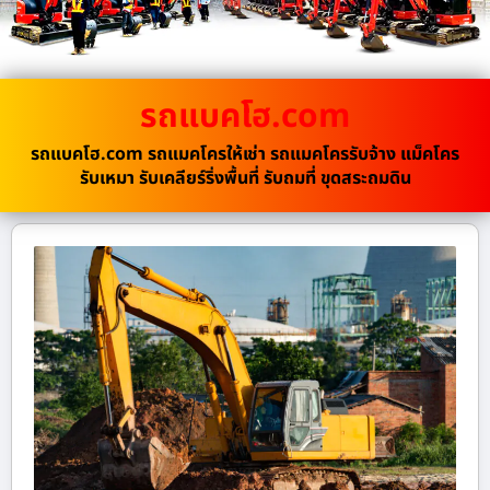
รถแบคโฮ.com
รถแบคโฮ.com รถแมคโครให้เช่า รถแมคโครรับจ้าง แม็คโคร
รับเหมา รับเคลียร์ริ่งพื้นที่ รับถมที่ ขุดสระถมดิน