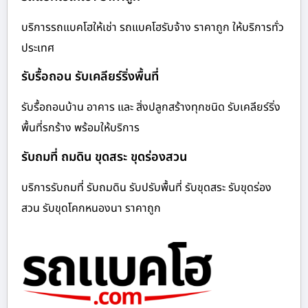
บริการรถแบคโฮให้เช่า รถแบคโฮรับจ้าง ราคาถูก ให้บริการทั่ว
ประเทศ
รับรื้อถอน รับเคลียร์ริ่งพื้นที่
รับรื้อถอนบ้าน อาคาร และ สิ่งปลูกสร้างทุกชนิด รับเคลียร์ริ่ง
พื้นที่รกร้าง พร้อมให้บริการ
รับถมที่ ถมดิน ขุดสระ ขุดร่องสวน
บริการรับถมที่ รับถมดิน รับปรับพื้นที่ รับขุดสระ รับขุดร่อง
สวน รับขุดโคกหนองนา ราคาถูก