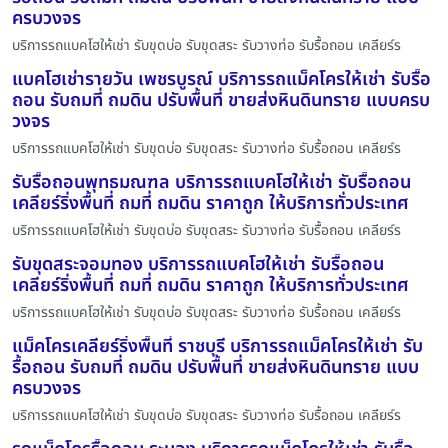
ครบวงจร
บริการรถแบคโฮให้เช่า รับขุดบ่อ รับขุดสระ รับวางท่อ รับรื้อถอน เคลียร์ร
แบคโฮเช่ารายวัน เพชรบูรณ์ บริการรถแม็คโครให้เช่า รับรื้อ
ถอน รับถมที่ ถมดิน ปรับพื้นที่ ขายส่งหินดินทราย แบบครบ
วงจร
บริการรถแบคโฮให้เช่า รับขุดบ่อ รับขุดสระ รับวางท่อ รับรื้อถอน เคลียร์ร
รับรื้อถอนพุทธมณฑล บริการรถแบคโฮให้เช่า รับรื้อถอน
เคลียร์ริ่งพื้นที่ ถมที่ ถมดิน ราคาถูก ให้บริการทั่วประเทศ
บริการรถแบคโฮให้เช่า รับขุดบ่อ รับขุดสระ รับวางท่อ รับรื้อถอน เคลียร์ร
รับขุดสระจอมทอง บริการรถแบคโฮให้เช่า รับรื้อถอน
เคลียร์ริ่งพื้นที่ ถมที่ ถมดิน ราคาถูก ให้บริการทั่วประเทศ
บริการรถแบคโฮให้เช่า รับขุดบ่อ รับขุดสระ รับวางท่อ รับรื้อถอน เคลียร์ร
แม็คโครเคลียร์ริ่งพื้นที่ ราชบุรี บริการรถแม็คโครให้เช่า รับ
รื้อถอน รับถมที่ ถมดิน ปรับพื้นที่ ขายส่งหินดินทราย แบบ
ครบวงจร
บริการรถแบคโฮให้เช่า รับขุดบ่อ รับขุดสระ รับวางท่อ รับรื้อถอน เคลียร์ร