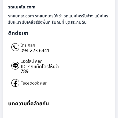
รถแบคโฮ.com
รถแบคโฮ.com รถแมคโครให้เช่า รถแมคโครรับจ้าง แม็คโคร
รับเหมา รับเคลียร์ริ่งพื้นที่ รับถมที่ ขุดสระถมดิน
ติดต่อเรา
โทร คลิก
094 223 6441
แอดไลน์ คลิก
ID: รถแม็คโครให้เช่า
789
Facebook คลิก
บทความที่คล้ายกัน