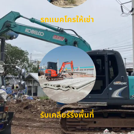
รถแมคโครให้เช่า
รับเคลียร์ริ่งพื้นที่