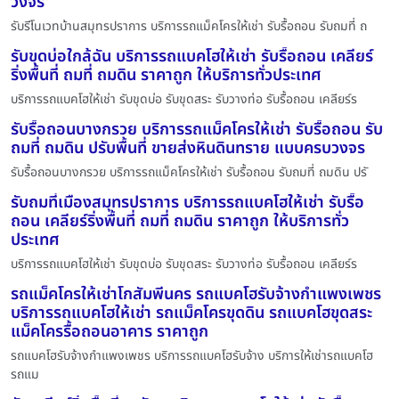
วงจร
รับรีโนเวทบ้านสมุทรปราการ บริการรถแม็คโครให้เช่า รับรื้อถอน รับถมที่ ถ
รับขุดบ่อใกล้ฉัน บริการรถแบคโฮให้เช่า รับรื้อถอน เคลียร์
ริ่งพื้นที่ ถมที่ ถมดิน ราคาถูก ให้บริการทั่วประเทศ
บริการรถแบคโฮให้เช่า รับขุดบ่อ รับขุดสระ รับวางท่อ รับรื้อถอน เคลียร์ร
รับรื้อถอนบางกรวย บริการรถแม็คโครให้เช่า รับรื้อถอน รับ
ถมที่ ถมดิน ปรับพื้นที่ ขายส่งหินดินทราย แบบครบวงจร
รับรื้อถอนบางกรวย บริการรถแม็คโครให้เช่า รับรื้อถอน รับถมที่ ถมดิน ปรั
รับถมที่เมืองสมุทรปราการ บริการรถแบคโฮให้เช่า รับรื้อ
ถอน เคลียร์ริ่งพื้นที่ ถมที่ ถมดิน ราคาถูก ให้บริการทั่ว
ประเทศ
บริการรถแบคโฮให้เช่า รับขุดบ่อ รับขุดสระ รับวางท่อ รับรื้อถอน เคลียร์ร
รถแม็คโครให้เช่าโกสัมพีนคร รถแบคโฮรับจ้างกำแพงเพชร
บริการรถแบคโฮให้เช่า รถแม็คโครขุดดิน รถแบคโฮขุดสระ
แม็คโครรื้อถอนอาคาร ราคาถูก
รถแบคโฮรับจ้างกำแพงเพชร บริการรถแบคโฮรับจ้าง บริการให้เช่ารถแบคโฮ
รถแม