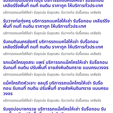
รับรื้อถอนเมืองราชบุรี บริการรถแบคโฮให้เช่า รับรื้อถอน
เคลียร์ริ่งพื้นที่ ถมที่ ถมดิน ราคาถูก ให้บริการทั่วประเทศ
บริการรถแบคโฮให้เช่า รับขุดบ่อ รับขุดสระ รับวางท่อ รับรื้อถอน เคลียร์ร
รับวางท่อทุ่งครุ บริการรถแบคโฮให้เช่า รับรื้อถอน เคลียร์ริ่ง
พื้นที่ ถมที่ ถมดิน ราคาถูก ให้บริการทั่วประเทศ
บริการรถแบคโฮให้เช่า รับขุดบ่อ รับขุดสระ รับวางท่อ รับรื้อถอน เคลียร์ร
รับถมดินนครชัยศรี บริการรถแบคโฮให้เช่า รับรื้อถอน
เคลียร์ริ่งพื้นที่ ถมที่ ถมดิน ราคาถูก ให้บริการทั่วประเทศ
บริการรถแบคโฮให้เช่า รับขุดบ่อ รับขุดสระ รับวางท่อ รับรื้อถอน เคลียร์ร
รถแม็คโครขุดสระ แพร่ บริการรถแม็คโครให้เช่า รับรื้อถอน
รับถมที่ ถมดิน ปรับพื้นที่ ขายส่งหินดินทราย แบบครบวงจร
บริการรถแบคโฮให้เช่า รับขุดบ่อ รับขุดสระ รับวางท่อ รับรื้อถอน เคลียร์ร
แม็คโครติดหัวเจาะ ชลบุรี บริการรถแม็คโครให้เช่า รับรื้อ
ถอน รับถมที่ ถมดิน ปรับพื้นที่ ขายส่งหินดินทราย แบบครบ
วงจร
บริการรถแบคโฮให้เช่า รับขุดบ่อ รับขุดสระ รับวางท่อ รับรื้อถอน เคลียร์ร
รับขุดบ่อบางกรวย บริการรถแม็คโครให้เช่า รับรื้อถอน รับ