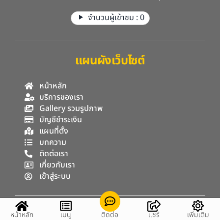
จำนวนผู้เข้าชม :
0
แผนผังเว็บไซต์
หน้าหลัก
บริการของเรา
Gallery รวมรูปภาพ
บัญชีชำระเงิน
แผนที่ตั้ง
บทความ
ติดต่อเรา
เกี่ยวกับเรา
เข้าสู่ระบบ
หน้าหลัก
เมนู
ติดต่อ
แชร์
เพิ่มเติม