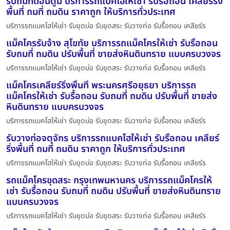
รับถมที่ดอนตูม บริการรถแบคโฮให้เช่า รับรื้อถอน เคลียร์ริ่ง
พื้นที่ ถมที่ ถมดิน ราคาถูก ให้บริการทั่วประเทศ
บริการรถแบคโฮให้เช่า รับขุดบ่อ รับขุดสระ รับวางท่อ รับรื้อถอน เคลียร์ร
แม็คโครรับจ้าง สุโขทัย บริการรถแม็คโครให้เช่า รับรื้อถอน
รับถมที่ ถมดิน ปรับพื้นที่ ขายส่งหินดินทราย แบบครบวงจร
บริการรถแบคโฮให้เช่า รับขุดบ่อ รับขุดสระ รับวางท่อ รับรื้อถอน เคลียร์ร
แม็คโครเคลียร์ริ่งพื้นที่ พระนครศรีอยุธยา บริการรถ
แม็คโครให้เช่า รับรื้อถอน รับถมที่ ถมดิน ปรับพื้นที่ ขายส่ง
หินดินทราย แบบครบวงจร
บริการรถแบคโฮให้เช่า รับขุดบ่อ รับขุดสระ รับวางท่อ รับรื้อถอน เคลียร์ร
รับวางท่อจตุจักร บริการรถแบคโฮให้เช่า รับรื้อถอน เคลียร์
ริ่งพื้นที่ ถมที่ ถมดิน ราคาถูก ให้บริการทั่วประเทศ
บริการรถแบคโฮให้เช่า รับขุดบ่อ รับขุดสระ รับวางท่อ รับรื้อถอน เคลียร์ร
รถแม็คโครขุดสระ กรุงเทพมหานคร บริการรถแม็คโครให้
เช่า รับรื้อถอน รับถมที่ ถมดิน ปรับพื้นที่ ขายส่งหินดินทราย
แบบครบวงจร
บริการรถแบคโฮให้เช่า รับขุดบ่อ รับขุดสระ รับวางท่อ รับรื้อถอน เคลียร์ร