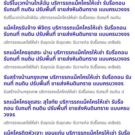
รับรีโนเวทบ้านใกล้ฉัน บริการรถแม็คโครให้เช่า รับรื้อถอน
รับถมที่ ถมดิน ปรับพื้นที่ ขายส่งหินดินทราย แบบครบวงจร
รับรีโนเวทบ้านใกล้ฉัน บริการรถแม็คโครให้เช่า รับรื้อถอน รับถมที่ ถมดิน
แม็คโครรับจ้าง พิจิตร บริการรถแม็คโครให้เช่า รับรื้อถอน
รับถมที่ ถมดิน ปรับพื้นที่ ขายส่งหินดินทราย แบบครบวงจร
บริการรถแบคโฮให้เช่า รับขุดบ่อ รับขุดสระ รับวางท่อ รับรื้อถอน เคลียร์ร
รถแม็คโครขุดสระ น่าน บริการรถแม็คโครให้เช่า รับรื้อถอน
รับถมที่ ถมดิน ปรับพื้นที่ ขายส่งหินดินทราย แบบครบวงจร
บริการรถแบคโฮให้เช่า รับขุดบ่อ รับขุดสระ รับวางท่อ รับรื้อถอน เคลียร์ร
รับสร้างบ้านกรุงเทพ บริการรถแม็คโครให้เช่า รับรื้อถอน รับ
ถมที่ ถมดิน ปรับพื้นที่ ขายส่งหินดินทราย แบบครบวงจร
รับสร้างบ้านกรุงเทพ บริการรถแม็คโครให้เช่า รับรื้อถอน รับถมที่ ถมดิน ป
รถแม็คโครขุดสระ สุโขทัย บริการรถแม็คโครให้เช่า รับรื้อ
ถอน รับถมที่ ถมดิน ปรับพื้นที่ ขายส่งหินดินทราย แบบครบ
วงจร
บริการรถแบคโฮให้เช่า รับขุดบ่อ รับขุดสระ รับวางท่อ รับรื้อถอน เคลียร์ร
แม็คโครติดหัวเจาะ ขอนแก่น บริการรถแม็คโครให้เช่า รับรื้อ