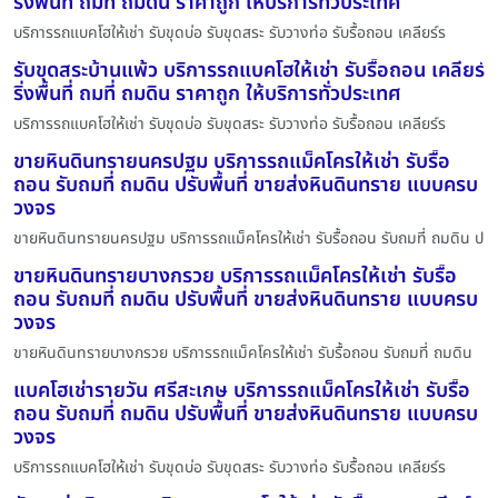
ริ่งพื้นที่ ถมที่ ถมดิน ราคาถูก ให้บริการทั่วประเทศ
บริการรถแบคโฮให้เช่า รับขุดบ่อ รับขุดสระ รับวางท่อ รับรื้อถอน เคลียร์ร
รับขุดสระบ้านแพ้ว บริการรถแบคโฮให้เช่า รับรื้อถอน เคลียร์
ริ่งพื้นที่ ถมที่ ถมดิน ราคาถูก ให้บริการทั่วประเทศ
บริการรถแบคโฮให้เช่า รับขุดบ่อ รับขุดสระ รับวางท่อ รับรื้อถอน เคลียร์ร
ขายหินดินทรายนครปฐม บริการรถแม็คโครให้เช่า รับรื้อ
ถอน รับถมที่ ถมดิน ปรับพื้นที่ ขายส่งหินดินทราย แบบครบ
วงจร
ขายหินดินทรายนครปฐม บริการรถแม็คโครให้เช่า รับรื้อถอน รับถมที่ ถมดิน ป
ขายหินดินทรายบางกรวย บริการรถแม็คโครให้เช่า รับรื้อ
ถอน รับถมที่ ถมดิน ปรับพื้นที่ ขายส่งหินดินทราย แบบครบ
วงจร
ขายหินดินทรายบางกรวย บริการรถแม็คโครให้เช่า รับรื้อถอน รับถมที่ ถมดิน
แบคโฮเช่ารายวัน ศรีสะเกษ บริการรถแม็คโครให้เช่า รับรื้อ
ถอน รับถมที่ ถมดิน ปรับพื้นที่ ขายส่งหินดินทราย แบบครบ
วงจร
บริการรถแบคโฮให้เช่า รับขุดบ่อ รับขุดสระ รับวางท่อ รับรื้อถอน เคลียร์ร