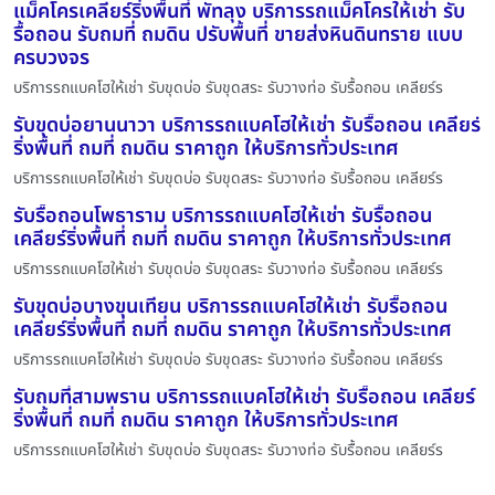
แม็คโครเคลียร์ริ่งพื้นที่ พัทลุง บริการรถแม็คโครให้เช่า รับ
รื้อถอน รับถมที่ ถมดิน ปรับพื้นที่ ขายส่งหินดินทราย แบบ
ครบวงจร
บริการรถแบคโฮให้เช่า รับขุดบ่อ รับขุดสระ รับวางท่อ รับรื้อถอน เคลียร์ร
รับขุดบ่อยานนาวา บริการรถแบคโฮให้เช่า รับรื้อถอน เคลียร์
ริ่งพื้นที่ ถมที่ ถมดิน ราคาถูก ให้บริการทั่วประเทศ
บริการรถแบคโฮให้เช่า รับขุดบ่อ รับขุดสระ รับวางท่อ รับรื้อถอน เคลียร์ร
รับรื้อถอนโพธาราม บริการรถแบคโฮให้เช่า รับรื้อถอน
เคลียร์ริ่งพื้นที่ ถมที่ ถมดิน ราคาถูก ให้บริการทั่วประเทศ
บริการรถแบคโฮให้เช่า รับขุดบ่อ รับขุดสระ รับวางท่อ รับรื้อถอน เคลียร์ร
รับขุดบ่อบางขุนเทียน บริการรถแบคโฮให้เช่า รับรื้อถอน
เคลียร์ริ่งพื้นที่ ถมที่ ถมดิน ราคาถูก ให้บริการทั่วประเทศ
บริการรถแบคโฮให้เช่า รับขุดบ่อ รับขุดสระ รับวางท่อ รับรื้อถอน เคลียร์ร
รับถมที่สามพราน บริการรถแบคโฮให้เช่า รับรื้อถอน เคลียร์
ริ่งพื้นที่ ถมที่ ถมดิน ราคาถูก ให้บริการทั่วประเทศ
บริการรถแบคโฮให้เช่า รับขุดบ่อ รับขุดสระ รับวางท่อ รับรื้อถอน เคลียร์ร