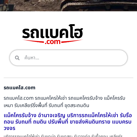
รถแบคโฮ.com
รถแบคโฮ.com รถแมคโครให้เช่า รถแมคโครรับจ้าง แม็คโครรับ
เหมา รับเคลียร์ริ่งพื้นที่ รับถมที่ ขุดสระถมดิน
แม็คโครรับจ้าง อำนาจเจริญ บริการรถแม็คโครให้เช่า รับรื้อ
ถอน รับถมที่ ถมดิน ปรับพื้นที่ ขายส่งหินดินทราย แบบครบ
วงจร
บริการรถแบคโฮให้เช่า รับขุดบ่อ รับขุดสระ รับวางท่อ รับรื้อถอน เคลียร์ร