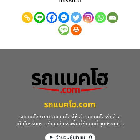
แชร์หน้านี้
รถแบคโฮ.com
รถแบคโฮ.com รถแมคโครให้เช่า รถแมคโครรับจ้าง
แม็คโครรับเหมา รับเคลียร์ริ่งพื้นที่ รับถมที่ ขุดสระถมดิน
จำนวนผู้เข้าชม :
0