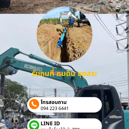
รับถมที่ ถมดิน ขุดสระ
โทรสอบถาม
094 223 6441
LINE ID