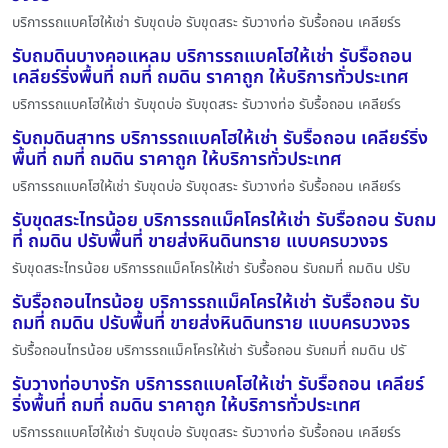
บริการรถแบคโฮให้เช่า รับขุดบ่อ รับขุดสระ รับวางท่อ รับรื้อถอน เคลียร์ร
รับถมดินบางคอแหลม บริการรถแบคโฮให้เช่า รับรื้อถอน
เคลียร์ริ่งพื้นที่ ถมที่ ถมดิน ราคาถูก ให้บริการทั่วประเทศ
บริการรถแบคโฮให้เช่า รับขุดบ่อ รับขุดสระ รับวางท่อ รับรื้อถอน เคลียร์ร
รับถมดินสาทร บริการรถแบคโฮให้เช่า รับรื้อถอน เคลียร์ริ่ง
พื้นที่ ถมที่ ถมดิน ราคาถูก ให้บริการทั่วประเทศ
บริการรถแบคโฮให้เช่า รับขุดบ่อ รับขุดสระ รับวางท่อ รับรื้อถอน เคลียร์ร
รับขุดสระไทรน้อย บริการรถแม็คโครให้เช่า รับรื้อถอน รับถม
ที่ ถมดิน ปรับพื้นที่ ขายส่งหินดินทราย แบบครบวงจร
รับขุดสระไทรน้อย บริการรถแม็คโครให้เช่า รับรื้อถอน รับถมที่ ถมดิน ปรับ
รับรื้อถอนไทรน้อย บริการรถแม็คโครให้เช่า รับรื้อถอน รับ
ถมที่ ถมดิน ปรับพื้นที่ ขายส่งหินดินทราย แบบครบวงจร
รับรื้อถอนไทรน้อย บริการรถแม็คโครให้เช่า รับรื้อถอน รับถมที่ ถมดิน ปรั
รับวางท่อบางรัก บริการรถแบคโฮให้เช่า รับรื้อถอน เคลียร์
ริ่งพื้นที่ ถมที่ ถมดิน ราคาถูก ให้บริการทั่วประเทศ
บริการรถแบคโฮให้เช่า รับขุดบ่อ รับขุดสระ รับวางท่อ รับรื้อถอน เคลียร์ร