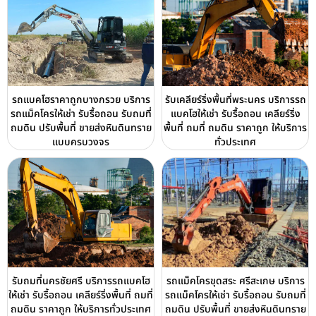
รถแบคโฮราคาถูกบางกรวย บริการ
รับเคลียร์ริ่งพื้นที่พระนคร บริการรถ
รถแม็คโครให้เช่า รับรื้อถอน รับถมที่
แบคโฮให้เช่า รับรื้อถอน เคลียร์ริ่ง
ถมดิน ปรับพื้นที่ ขายส่งหินดินทราย
พื้นที่ ถมที่ ถมดิน ราคาถูก ให้บริการ
แบบครบวงจร
ทั่วประเทศ
รับถมที่นครชัยศรี บริการรถแบคโฮ
รถแม็คโครขุดสระ ศรีสะเกษ บริการ
ให้เช่า รับรื้อถอน เคลียร์ริ่งพื้นที่ ถมที่
รถแม็คโครให้เช่า รับรื้อถอน รับถมที่
ถมดิน ราคาถูก ให้บริการทั่วประเทศ
ถมดิน ปรับพื้นที่ ขายส่งหินดินทราย