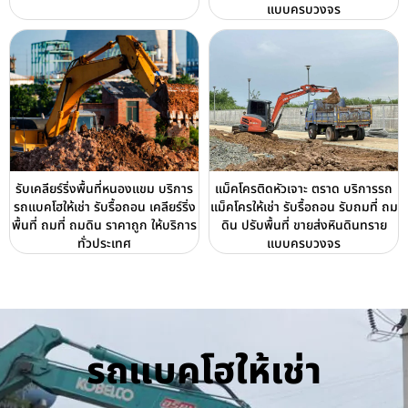
แบบครบวงจร
รับเคลียร์ริ่งพื้นที่หนองแขม บริการ
แม็คโครติดหัวเจาะ ตราด บริการรถ
รถแบคโฮให้เช่า รับรื้อถอน เคลียร์ริ่ง
แม็คโครให้เช่า รับรื้อถอน รับถมที่ ถม
พื้นที่ ถมที่ ถมดิน ราคาถูก ให้บริการ
ดิน ปรับพื้นที่ ขายส่งหินดินทราย
ทั่วประเทศ
แบบครบวงจร
รถแบคโฮให้เช่า