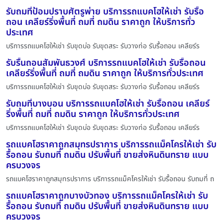
รับถมที่ป้อมปราบศัตรูพ่าย บริการรถแบคโฮให้เช่า รับรื้อ
ถอน เคลียร์ริ่งพื้นที่ ถมที่ ถมดิน ราคาถูก ให้บริการทั่ว
ประเทศ
บริการรถแบคโฮให้เช่า รับขุดบ่อ รับขุดสระ รับวางท่อ รับรื้อถอน เคลียร์ร
รับรื้นถอนสัมพันธวงศ์ บริการรถแบคโฮให้เช่า รับรื้อถอน
เคลียร์ริ่งพื้นที่ ถมที่ ถมดิน ราคาถูก ให้บริการทั่วประเทศ
บริการรถแบคโฮให้เช่า รับขุดบ่อ รับขุดสระ รับวางท่อ รับรื้อถอน เคลียร์ร
รับถมที่บางบอน บริการรถแบคโฮให้เช่า รับรื้อถอน เคลียร์
ริ่งพื้นที่ ถมที่ ถมดิน ราคาถูก ให้บริการทั่วประเทศ
บริการรถแบคโฮให้เช่า รับขุดบ่อ รับขุดสระ รับวางท่อ รับรื้อถอน เคลียร์ร
รถแบคโฮราคาถูกสมุทรปราการ บริการรถแม็คโครให้เช่า รับ
รื้อถอน รับถมที่ ถมดิน ปรับพื้นที่ ขายส่งหินดินทราย แบบ
ครบวงจร
รถแบคโฮราคาถูกสมุทรปราการ บริการรถแม็คโครให้เช่า รับรื้อถอน รับถมที่ ถ
รถแบคโฮราคาถูกบางบัวทอง บริการรถแม็คโครให้เช่า รับ
รื้อถอน รับถมที่ ถมดิน ปรับพื้นที่ ขายส่งหินดินทราย แบบ
ครบวงจร