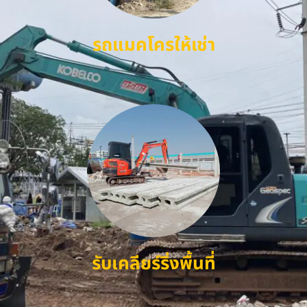
รถแมคโครให้เช่า
รับเคลียร์ริ่งพื้นที่