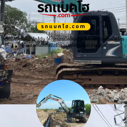
รถแบคโฮ.com
รถแม็คโครให้เช่าใกล้ฉัน ให้เช่ารถแม็คโครหัวแย็ก บริการ รถแม็คโคร
ให้เช่า รถแบคโฮรับจ้าง แบคโฮรับเหมา ราคาถูก