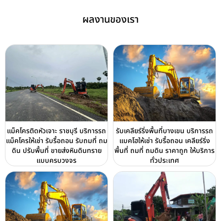
ผลงานของเรา
แม็คโครติดหัวเจาะ ราชบุรี บริการรถ
รับเคลียร์ริ่งพื้นที่บางเขน บริการรถ
แม็คโครให้เช่า รับรื้อถอน รับถมที่ ถม
แบคโฮให้เช่า รับรื้อถอน เคลียร์ริ่ง
ดิน ปรับพื้นที่ ขายส่งหินดินทราย
พื้นที่ ถมที่ ถมดิน ราคาถูก ให้บริการ
แบบครบวงจร
ทั่วประเทศ