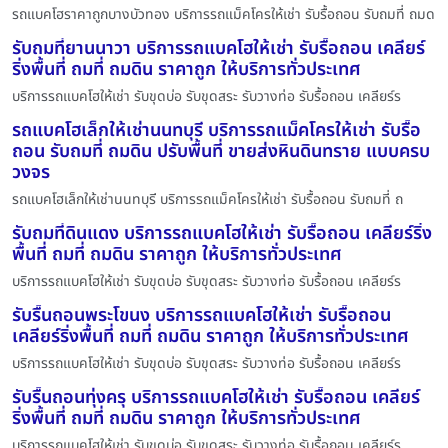
รถแบคโฮราคาถูกบางบัวทอง บริการรถแม็คโครให้เช่า รับรื้อถอน รับถมที่ ถมด
รับถมที่ยานนาวา บริการรถแบคโฮให้เช่า รับรื้อถอน เคลียร์
ริ่งพื้นที่ ถมที่ ถมดิน ราคาถูก ให้บริการทั่วประเทศ
บริการรถแบคโฮให้เช่า รับขุดบ่อ รับขุดสระ รับวางท่อ รับรื้อถอน เคลียร์ร
รถแบคโฮเล็กให้เช่านนทบุรี บริการรถแม็คโครให้เช่า รับรื้อ
ถอน รับถมที่ ถมดิน ปรับพื้นที่ ขายส่งหินดินทราย แบบครบ
วงจร
รถแบคโฮเล็กให้เช่านนทบุรี บริการรถแม็คโครให้เช่า รับรื้อถอน รับถมที่ ถ
รับถมที่ดินแดง บริการรถแบคโฮให้เช่า รับรื้อถอน เคลียร์ริ่ง
พื้นที่ ถมที่ ถมดิน ราคาถูก ให้บริการทั่วประเทศ
บริการรถแบคโฮให้เช่า รับขุดบ่อ รับขุดสระ รับวางท่อ รับรื้อถอน เคลียร์ร
รับรื้นถอนพระโขนง บริการรถแบคโฮให้เช่า รับรื้อถอน
เคลียร์ริ่งพื้นที่ ถมที่ ถมดิน ราคาถูก ให้บริการทั่วประเทศ
บริการรถแบคโฮให้เช่า รับขุดบ่อ รับขุดสระ รับวางท่อ รับรื้อถอน เคลียร์ร
รับรื้นถอนทุ่งครุ บริการรถแบคโฮให้เช่า รับรื้อถอน เคลียร์
ริ่งพื้นที่ ถมที่ ถมดิน ราคาถูก ให้บริการทั่วประเทศ
บริการรถแบคโฮให้เช่า รับขุดบ่อ รับขุดสระ รับวางท่อ รับรื้อถอน เคลียร์ร