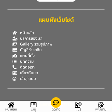
แผนผังเว็บไซต์
หน้าหลัก
บริการของเรา
Gallery รวมรูปภาพ
บัญชีชำระเงิน
แผนที่ตั้ง
บทความ
ติดต่อเรา
เกี่ยวกับเรา
เข้าสู่ระบบ
ผลงานบริการ
หน้าหลัก
เมนู
ติดต่อ
แชร์
เพิ่มเติม