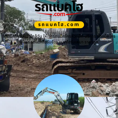
รถแบคโฮ.com
รถแม็คโครให้เช่าใกล้ฉัน ให้เช่ารถแม็คโครหัวแย็ก บริการ รถแม็คโคร
ให้เช่า รถแบคโฮรับจ้าง แบคโฮรับเหมา ราคาถูก