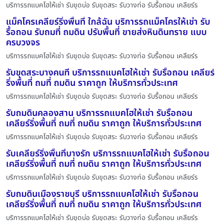
บริการรถแบคโฮให้เช่า รับขุดบ่อ รับขุดสระ รับวางท่อ รับรื้อถอน เคลียร์ร
แม็คโครเคลียร์ริ่งพื้นที่ ใกล้ฉัน บริการรถแม็คโครให้เช่า รับ
รื้อถอน รับถมที่ ถมดิน ปรับพื้นที่ ขายส่งหินดินทราย แบบ
ครบวงจร
บริการรถแบคโฮให้เช่า รับขุดบ่อ รับขุดสระ รับวางท่อ รับรื้อถอน เคลียร์ร
รับขุดสระบางคนที บริการรถแบคโฮให้เช่า รับรื้อถอน เคลียร์
ริ่งพื้นที่ ถมที่ ถมดิน ราคาถูก ให้บริการทั่วประเทศ
บริการรถแบคโฮให้เช่า รับขุดบ่อ รับขุดสระ รับวางท่อ รับรื้อถอน เคลียร์ร
รับถมดินคลองสาน บริการรถแบคโฮให้เช่า รับรื้อถอน
เคลียร์ริ่งพื้นที่ ถมที่ ถมดิน ราคาถูก ให้บริการทั่วประเทศ
บริการรถแบคโฮให้เช่า รับขุดบ่อ รับขุดสระ รับวางท่อ รับรื้อถอน เคลียร์ร
รับเคลียร์ริ่งพื้นที่บางรัก บริการรถแบคโฮให้เช่า รับรื้อถอน
เคลียร์ริ่งพื้นที่ ถมที่ ถมดิน ราคาถูก ให้บริการทั่วประเทศ
บริการรถแบคโฮให้เช่า รับขุดบ่อ รับขุดสระ รับวางท่อ รับรื้อถอน เคลียร์ร
รับถมดินเมืองราชบุรี บริการรถแบคโฮให้เช่า รับรื้อถอน
เคลียร์ริ่งพื้นที่ ถมที่ ถมดิน ราคาถูก ให้บริการทั่วประเทศ
บริการรถแบคโฮให้เช่า รับขุดบ่อ รับขุดสระ รับวางท่อ รับรื้อถอน เคลียร์ร