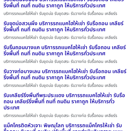
ริ่งพื้นที่ ถมที่ ถมดิน ราคาถูก ให้บริการทั่วประเทศ
บริการรถแบคโฮให้เช่า รับขุดบ่อ รับขุดสระ รับวางท่อ รับรื้อถอน เคลียร์ร
รับขุดบ่อสวนผึ้ง บริการรถแบคโฮให้เช่า รับรื้อถอน เคลียร์
ริ่งพื้นที่ ถมที่ ถมดิน ราคาถูก ให้บริการทั่วประเทศ
บริการรถแบคโฮให้เช่า รับขุดบ่อ รับขุดสระ รับวางท่อ รับรื้อถอน เคลียร์ร
รับรื้นถอนบางแค บริการรถแบคโฮให้เช่า รับรื้อถอน เคลียร์
ริ่งพื้นที่ ถมที่ ถมดิน ราคาถูก ให้บริการทั่วประเทศ
บริการรถแบคโฮให้เช่า รับขุดบ่อ รับขุดสระ รับวางท่อ รับรื้อถอน เคลียร์ร
รับวางท่อบางเลน บริการรถแบคโฮให้เช่า รับรื้อถอน เคลียร์
ริ่งพื้นที่ ถมที่ ถมดิน ราคาถูก ให้บริการทั่วประเทศ
บริการรถแบคโฮให้เช่า รับขุดบ่อ รับขุดสระ รับวางท่อ รับรื้อถอน เคลียร์ร
รับเคลียร์ริ่งพื้นที่พระประแดง บริการรถแบคโฮให้เช่า รับรื้อ
ถอน เคลียร์ริ่งพื้นที่ ถมที่ ถมดิน ราคาถูก ให้บริการทั่ว
ประเทศ
บริการรถแบคโฮให้เช่า รับขุดบ่อ รับขุดสระ รับวางท่อ รับรื้อถอน เคลียร์ร
แม็คโครติดหัวเจาะ พิษณุโลก บริการรถแม็คโครให้เช่า รับ