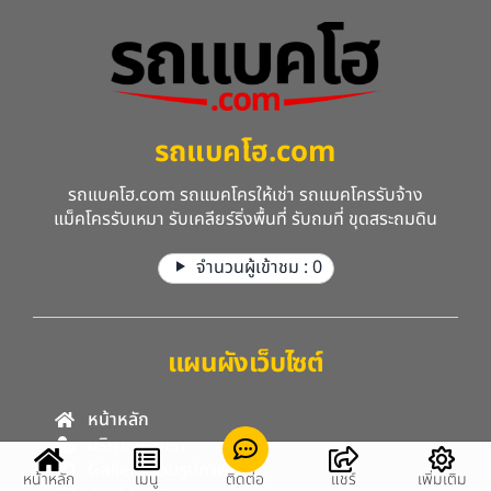
รถแบคโฮ.com
รถแบคโฮ.com รถแมคโครให้เช่า รถแมคโครรับจ้าง
แม็คโครรับเหมา รับเคลียร์ริ่งพื้นที่ รับถมที่ ขุดสระถมดิน
จำนวนผู้เข้าชม :
0
แผนผังเว็บไซต์
หน้าหลัก
บริการของเรา
Gallery รวมรูปภาพ
หน้าหลัก
เมนู
ติดต่อ
แชร์
เพิ่มเติม