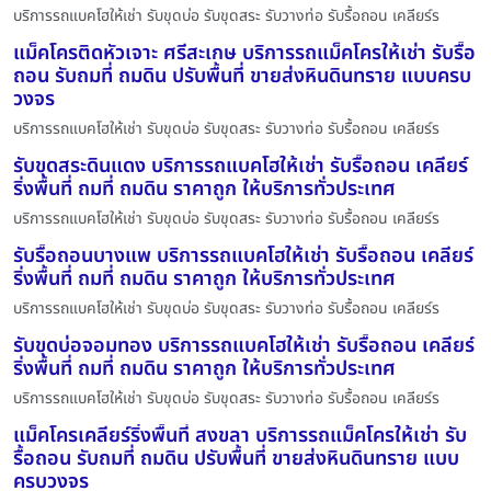
บริการรถแบคโฮให้เช่า รับขุดบ่อ รับขุดสระ รับวางท่อ รับรื้อถอน เคลียร์ร
แม็คโครติดหัวเจาะ ศรีสะเกษ บริการรถแม็คโครให้เช่า รับรื้อ
ถอน รับถมที่ ถมดิน ปรับพื้นที่ ขายส่งหินดินทราย แบบครบ
วงจร
บริการรถแบคโฮให้เช่า รับขุดบ่อ รับขุดสระ รับวางท่อ รับรื้อถอน เคลียร์ร
รับขุดสระดินแดง บริการรถแบคโฮให้เช่า รับรื้อถอน เคลียร์
ริ่งพื้นที่ ถมที่ ถมดิน ราคาถูก ให้บริการทั่วประเทศ
บริการรถแบคโฮให้เช่า รับขุดบ่อ รับขุดสระ รับวางท่อ รับรื้อถอน เคลียร์ร
รับรื้อถอนบางแพ บริการรถแบคโฮให้เช่า รับรื้อถอน เคลียร์
ริ่งพื้นที่ ถมที่ ถมดิน ราคาถูก ให้บริการทั่วประเทศ
บริการรถแบคโฮให้เช่า รับขุดบ่อ รับขุดสระ รับวางท่อ รับรื้อถอน เคลียร์ร
รับขุดบ่อจอมทอง บริการรถแบคโฮให้เช่า รับรื้อถอน เคลียร์
ริ่งพื้นที่ ถมที่ ถมดิน ราคาถูก ให้บริการทั่วประเทศ
บริการรถแบคโฮให้เช่า รับขุดบ่อ รับขุดสระ รับวางท่อ รับรื้อถอน เคลียร์ร
แม็คโครเคลียร์ริ่งพื้นที่ สงขลา บริการรถแม็คโครให้เช่า รับ
รื้อถอน รับถมที่ ถมดิน ปรับพื้นที่ ขายส่งหินดินทราย แบบ
ครบวงจร