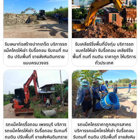
รับเหมาก่อสร้างปากเกร็ด บริการรถ
รับเคลียร์ริ่งพื้นที่บึงกุ่ม บริการรถ
แม็คโครให้เช่า รับรื้อถอน รับถมที่ ถม
แบคโฮให้เช่า รับรื้อถอน เคลียร์ริ่ง
ดิน ปรับพื้นที่ ขายส่งหินดินทราย
พื้นที่ ถมที่ ถมดิน ราคาถูก ให้บริการ
แบบครบวงจร
ทั่วประเทศ
รถแม็คโครรื้อถอน เพชรบุรี บริการ
รถแม็คโครราคาถูกสมุทรสาคร
รถแม็คโครให้เช่า รับรื้อถอน รับถมที่
บริการรถแม็คโครให้เช่า รับรื้อถอน
ถมดิน ปรับพื้นที่ ขายส่งหินดินทราย
รับถมที่ ถมดิน ปรับพื้นที่ ขายส่งหิน