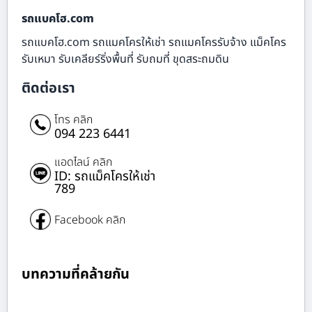
รถแบคโฮ.com
รถแบคโฮ.com รถแมคโครให้เช่า รถแมคโครรับจ้าง แม็คโคร
รับเหมา รับเคลียร์ริ่งพื้นที่ รับถมที่ ขุดสระถมดิน
ติดต่อเรา
โทร คลิก
094 223 6441
แอดไลน์ คลิก
ID: รถแม็คโครให้เช่า
789
Facebook คลิก
บทความที่คล้ายกัน