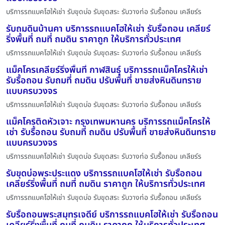
บริการรถแบคโฮให้เช่า รับขุดบ่อ รับขุดสระ รับวางท่อ รับรื้อถอน เคลียร์ร
รับถมดินบ้านคา บริการรถแบคโฮให้เช่า รับรื้อถอน เคลียร์
ริ่งพื้นที่ ถมที่ ถมดิน ราคาถูก ให้บริการทั่วประเทศ
บริการรถแบคโฮให้เช่า รับขุดบ่อ รับขุดสระ รับวางท่อ รับรื้อถอน เคลียร์ร
แม็คโครเคลียร์ริ่งพื้นที่ กาฬสินธุ์ บริการรถแม็คโครให้เช่า
รับรื้อถอน รับถมที่ ถมดิน ปรับพื้นที่ ขายส่งหินดินทราย
แบบครบวงจร
บริการรถแบคโฮให้เช่า รับขุดบ่อ รับขุดสระ รับวางท่อ รับรื้อถอน เคลียร์ร
แม็คโครติดหัวเจาะ กรุงเทพมหานคร บริการรถแม็คโครให้
เช่า รับรื้อถอน รับถมที่ ถมดิน ปรับพื้นที่ ขายส่งหินดินทราย
แบบครบวงจร
บริการรถแบคโฮให้เช่า รับขุดบ่อ รับขุดสระ รับวางท่อ รับรื้อถอน เคลียร์ร
รับขุดบ่อพระประแดง บริการรถแบคโฮให้เช่า รับรื้อถอน
เคลียร์ริ่งพื้นที่ ถมที่ ถมดิน ราคาถูก ให้บริการทั่วประเทศ
บริการรถแบคโฮให้เช่า รับขุดบ่อ รับขุดสระ รับวางท่อ รับรื้อถอน เคลียร์ร
รับรื้อถอนพระสมุทรเจดีย์ บริการรถแบคโฮให้เช่า รับรื้อถอน