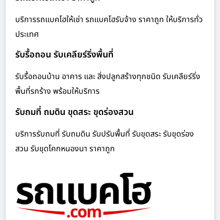
บริการรถแบคโฮให้เช่า รถแบคโฮรับจ้าง ราคาถูก ให้บริการทั่ว
ประเทศ
รับรื้อถอน รับเคลียร์ริ่งพื้นที่
รับรื้อถอนบ้าน อาคาร และ สิ่งปลูกสร้างทุกชนิด รับเคลียร์ริ่ง
พื้นที่รกร้าง พร้อมให้บริการ
รับถมที่ ถมดิน ขุดสระ ขุดร่องสวน
บริการรับถมที่ รับถมดิน รับปรับพื้นที่ รับขุดสระ รับขุดร่อง
สวน รับขุดโคกหนองนา ราคาถูก