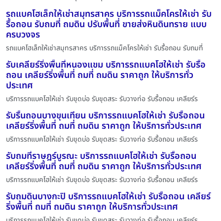
รถแบคโฮเล็กให้เช่าสมุทรสาคร บริการรถแม็คโครให้เช่า รับ
รื้อถอน รับถมที่ ถมดิน ปรับพื้นที่ ขายส่งหินดินทราย แบบ
ครบวงจร
รถแบคโฮเล็กให้เช่าสมุทรสาคร บริการรถแม็คโครให้เช่า รับรื้อถอน รับถมที่
รับเคลียร์ริ่งพื้นที่หนองแขม บริการรถแบคโฮให้เช่า รับรื้อ
ถอน เคลียร์ริ่งพื้นที่ ถมที่ ถมดิน ราคาถูก ให้บริการทั่ว
ประเทศ
บริการรถแบคโฮให้เช่า รับขุดบ่อ รับขุดสระ รับวางท่อ รับรื้อถอน เคลียร์ร
รับรื้นถอนบางขุนเทียน บริการรถแบคโฮให้เช่า รับรื้อถอน
เคลียร์ริ่งพื้นที่ ถมที่ ถมดิน ราคาถูก ให้บริการทั่วประเทศ
บริการรถแบคโฮให้เช่า รับขุดบ่อ รับขุดสระ รับวางท่อ รับรื้อถอน เคลียร์ร
รับถมที่ราษฎร์บูรณะ บริการรถแบคโฮให้เช่า รับรื้อถอน
เคลียร์ริ่งพื้นที่ ถมที่ ถมดิน ราคาถูก ให้บริการทั่วประเทศ
บริการรถแบคโฮให้เช่า รับขุดบ่อ รับขุดสระ รับวางท่อ รับรื้อถอน เคลียร์ร
รับถมดินบางกะปิ บริการรถแบคโฮให้เช่า รับรื้อถอน เคลียร์
ริ่งพื้นที่ ถมที่ ถมดิน ราคาถูก ให้บริการทั่วประเทศ
บริการรถแบคโฮให้เช่า รับขุดบ่อ รับขุดสระ รับวางท่อ รับรื้อถอน เคลียร์ร