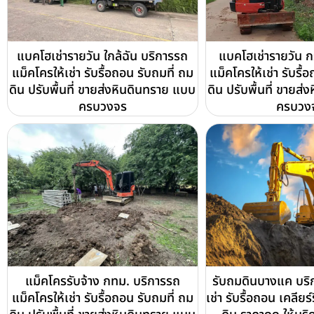
แบคโฮเช่ารายวัน ใกล้ฉัน บริการรถ
แบคโฮเช่ารายวัน กร
แม็คโครให้เช่า รับรื้อถอน รับถมที่ ถม
แม็คโครให้เช่า รับรื้
ดิน ปรับพื้นที่ ขายส่งหินดินทราย แบบ
ดิน ปรับพื้นที่ ขายส
ครบวงจร
ครบวง
แม็คโครรับจ้าง กทม. บริการรถ
รับถมดินบางแค บริ
แม็คโครให้เช่า รับรื้อถอน รับถมที่ ถม
เช่า รับรื้อถอน เคลียร์ร