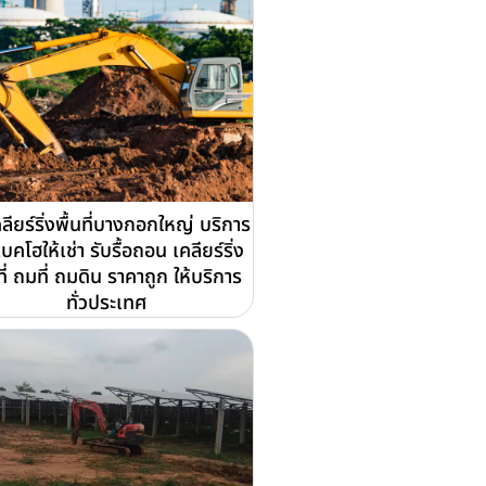
ลียร์ริ่งพื้นที่บางกอกใหญ่ บริการ
คโฮให้เช่า รับรื้อถอน เคลียร์ริ่ง
ที่ ถมที่ ถมดิน ราคาถูก ให้บริการ
ทั่วประเทศ