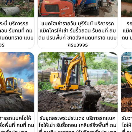
ะบี่ บริการรถ
แบคโฮเช่ารายวัน บุรีรัมย์ บริการรถ
รถ
อถอน รับถมที่ ถม
แม็คโครให้เช่า รับรื้อถอน รับถมที่ ถม
แม็ค
่งหินดินทราย แบบ
ดิน ปรับพื้นที่ ขายส่งหินดินทราย แบบ
ดิน 
จร
ครบวงจร
การรถแบคโฮให้
รับขุดสระพระประแดง บริการรถแบค
รับว
ิ่งพื้นที่ ถมที่ ถม
โฮให้เช่า รับรื้อถอน เคลียร์ริ่งพื้นที่ ถม
โฮให้