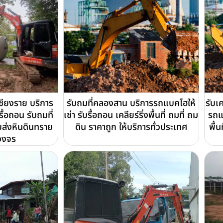
ชียงราย บริการ
รับถมที่คลองสาน บริการรถแบคโฮให้
รับเค
รื้อถอน รับถมที่
เช่า รับรื้อถอน เคลียร์ริ่งพื้นที่ ถมที่ ถม
รถแบ
ายส่งหินดินทราย
ดิน ราคาถูก ให้บริการทั่วประเทศ
พื้น
วงจร