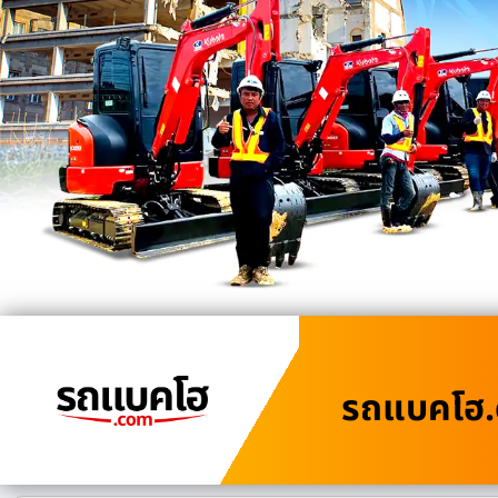
รถแบคโฮ.c