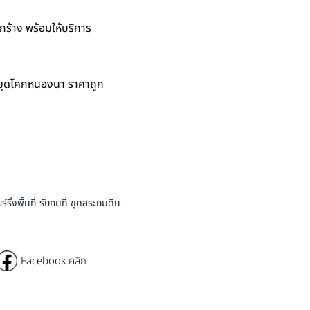
่รกร้าง พร้อมให้บริการ
รับขุดโคกหนองนา ราคาถูก
่งพื้นที่ รับถมที่ ขุดสระถมดิน
Facebook คลิก