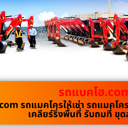
รถแบคโฮ.co
om รถแมคโครให้เช่า รถแมคโครรั
เคลียร์ริ่งพื้นที่ รับถมที่ 