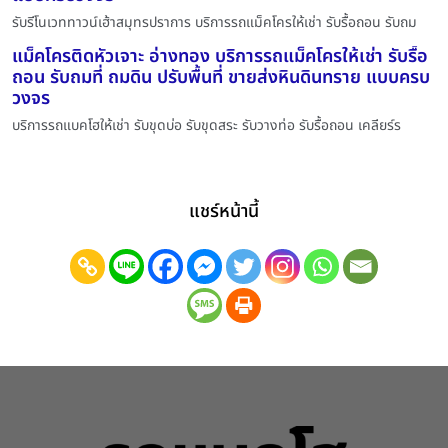
รับรีโนเวททาวน์เฮ้าสมุทรปราการ บริการรถแม็คโครให้เช่า รับรื้อถอน รับถม
แม็คโครติดหัวเจาะ อ่างทอง บริการรถแม็คโครให้เช่า รับรื้อ
ถอน รับถมที่ ถมดิน ปรับพื้นที่ ขายส่งหินดินทราย แบบครบ
วงจร
บริการรถแบคโฮให้เช่า รับขุดบ่อ รับขุดสระ รับวางท่อ รับรื้อถอน เคลียร์ร
แชร์หน้านี้