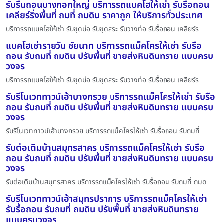
รับรื้นถอนบางกอกใหญ่ บริการรถแบคโฮให้เช่า รับรื้อถอน
เคลียร์ริ่งพื้นที่ ถมที่ ถมดิน ราคาถูก ให้บริการทั่วประเทศ
บริการรถแบคโฮให้เช่า รับขุดบ่อ รับขุดสระ รับวางท่อ รับรื้อถอน เคลียร์ร
แบคโฮเช่ารายวัน ชัยนาท บริการรถแม็คโครให้เช่า รับรื้อ
ถอน รับถมที่ ถมดิน ปรับพื้นที่ ขายส่งหินดินทราย แบบครบ
วงจร
บริการรถแบคโฮให้เช่า รับขุดบ่อ รับขุดสระ รับวางท่อ รับรื้อถอน เคลียร์ร
รับรีโนเวททาวน์เฮ้าบางกรวย บริการรถแม็คโครให้เช่า รับรื้อ
ถอน รับถมที่ ถมดิน ปรับพื้นที่ ขายส่งหินดินทราย แบบครบ
วงจร
รับรีโนเวททาวน์เฮ้าบางกรวย บริการรถแม็คโครให้เช่า รับรื้อถอน รับถมที่
รับต่อเติมบ้านสมุทรสาคร บริการรถแม็คโครให้เช่า รับรื้อ
ถอน รับถมที่ ถมดิน ปรับพื้นที่ ขายส่งหินดินทราย แบบครบ
วงจร
รับต่อเติมบ้านสมุทรสาคร บริการรถแม็คโครให้เช่า รับรื้อถอน รับถมที่ ถมด
รับรีโนเวททาวน์เฮ้าสมุทรปราการ บริการรถแม็คโครให้เช่า
รับรื้อถอน รับถมที่ ถมดิน ปรับพื้นที่ ขายส่งหินดินทราย
แบบครบวงจร