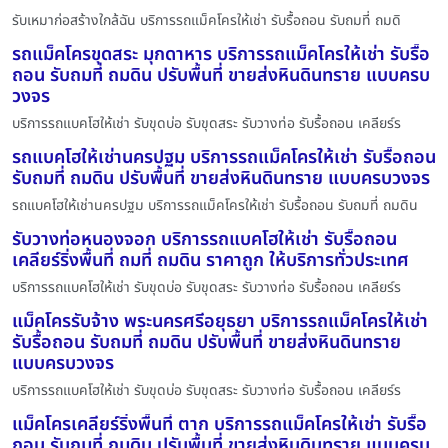
รับเหมาก่อสร้างใกล้ฉัน บริการรถแม็คโครให้เช่า รับรื้อถอน รับถมที่ ถมดิ
รถแม็คโครขุดสระ มุกดาหาร บริการรถแม็คโครให้เช่า รับรื้อ
ถอน รับถมที่ ถมดิน ปรับพื้นที่ ขายส่งหินดินทราย แบบครบ
วงจร
บริการรถแบคโฮให้เช่า รับขุดบ่อ รับขุดสระ รับวางท่อ รับรื้อถอน เคลียร์ร
รถแบคโฮให้เช่านครปฐม บริการรถแม็คโครให้เช่า รับรื้อถอน
รับถมที่ ถมดิน ปรับพื้นที่ ขายส่งหินดินทราย แบบครบวงจร
รถแบคโฮให้เช่านครปฐม บริการรถแม็คโครให้เช่า รับรื้อถอน รับถมที่ ถมดิน
รับวางท่อหนองจอก บริการรถแบคโฮให้เช่า รับรื้อถอน
เคลียร์ริ่งพื้นที่ ถมที่ ถมดิน ราคาถูก ให้บริการทั่วประเทศ
บริการรถแบคโฮให้เช่า รับขุดบ่อ รับขุดสระ รับวางท่อ รับรื้อถอน เคลียร์ร
แม็คโครรับจ้าง พระนครศรีอยุธยา บริการรถแม็คโครให้เช่า
รับรื้อถอน รับถมที่ ถมดิน ปรับพื้นที่ ขายส่งหินดินทราย
แบบครบวงจร
บริการรถแบคโฮให้เช่า รับขุดบ่อ รับขุดสระ รับวางท่อ รับรื้อถอน เคลียร์ร
แม็คโครเคลียร์ริ่งพื้นที่ ตาก บริการรถแม็คโครให้เช่า รับรื้อ
ถอน รับถมที่ ถมดิน ปรับพื้นที่ ขายส่งหินดินทราย แบบครบ