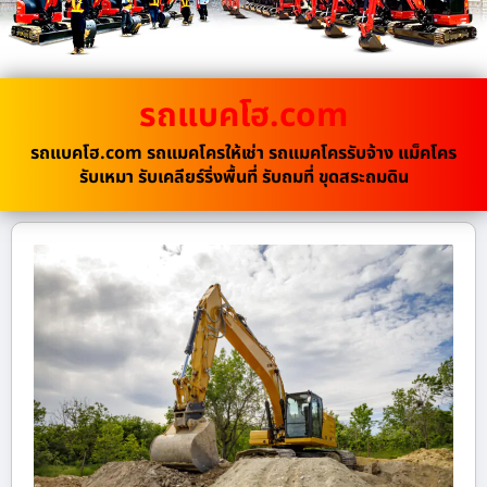
รถแบคโฮ.com
รถแบคโฮ.com รถแมคโครให้เช่า รถแมคโครรับจ้าง แม็คโคร
รับเหมา รับเคลียร์ริ่งพื้นที่ รับถมที่ ขุดสระถมดิน