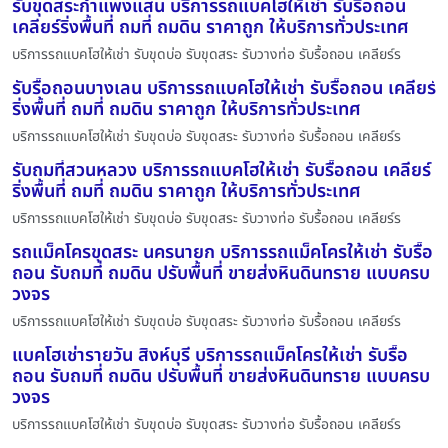
รับขุดสระกำแพงแสน บริการรถแบคโฮให้เช่า รับรื้อถอน
เคลียร์ริ่งพื้นที่ ถมที่ ถมดิน ราคาถูก ให้บริการทั่วประเทศ
บริการรถแบคโฮให้เช่า รับขุดบ่อ รับขุดสระ รับวางท่อ รับรื้อถอน เคลียร์ร
รับรื้อถอนบางเลน บริการรถแบคโฮให้เช่า รับรื้อถอน เคลียร์
ริ่งพื้นที่ ถมที่ ถมดิน ราคาถูก ให้บริการทั่วประเทศ
บริการรถแบคโฮให้เช่า รับขุดบ่อ รับขุดสระ รับวางท่อ รับรื้อถอน เคลียร์ร
รับถมที่สวนหลวง บริการรถแบคโฮให้เช่า รับรื้อถอน เคลียร์
ริ่งพื้นที่ ถมที่ ถมดิน ราคาถูก ให้บริการทั่วประเทศ
บริการรถแบคโฮให้เช่า รับขุดบ่อ รับขุดสระ รับวางท่อ รับรื้อถอน เคลียร์ร
รถแม็คโครขุดสระ นครนายก บริการรถแม็คโครให้เช่า รับรื้อ
ถอน รับถมที่ ถมดิน ปรับพื้นที่ ขายส่งหินดินทราย แบบครบ
วงจร
บริการรถแบคโฮให้เช่า รับขุดบ่อ รับขุดสระ รับวางท่อ รับรื้อถอน เคลียร์ร
แบคโฮเช่ารายวัน สิงห์บุรี บริการรถแม็คโครให้เช่า รับรื้อ
ถอน รับถมที่ ถมดิน ปรับพื้นที่ ขายส่งหินดินทราย แบบครบ
วงจร
บริการรถแบคโฮให้เช่า รับขุดบ่อ รับขุดสระ รับวางท่อ รับรื้อถอน เคลียร์ร