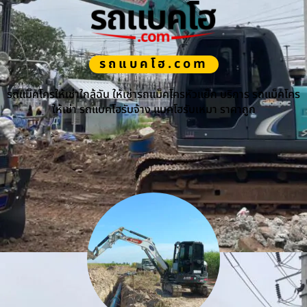
รถแบคโฮ.com
รถแม็คโครให้เช่าใกล้ฉัน ให้เช่ารถแม็คโครหัวแย็ก บริการ รถแม็คโคร
ให้เช่า รถแบคโฮรับจ้าง แบคโฮรับเหมา ราคาถูก