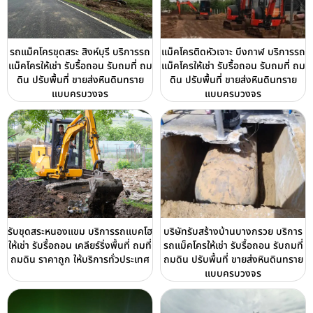
รถแม็คโครขุดสระ สิงห์บุรี บริการรถ
แม็คโครติดหัวเจาะ บึงกาฬ บริการรถ
แม็คโครให้เช่า รับรื้อถอน รับถมที่ ถม
แม็คโครให้เช่า รับรื้อถอน รับถมที่ ถม
ดิน ปรับพื้นที่ ขายส่งหินดินทราย
ดิน ปรับพื้นที่ ขายส่งหินดินทราย
แบบครบวงจร
แบบครบวงจร
รับขุดสระหนองแขม บริการรถแบคโฮ
บริษัทรับสร้างบ้านบางกรวย บริการ
ให้เช่า รับรื้อถอน เคลียร์ริ่งพื้นที่ ถมที่
รถแม็คโครให้เช่า รับรื้อถอน รับถมที่
ถมดิน ราคาถูก ให้บริการทั่วประเทศ
ถมดิน ปรับพื้นที่ ขายส่งหินดินทราย
แบบครบวงจร