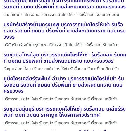
รับต่อเติมบ้านไทรน้อย บริการรถแม็คโครให้เช่า รับรื้อถอน
รับถมที่ ถมดิน ปรับพื้นที่ ขายส่งหินดินทราย แบบครบวงจร
รับต่อเติมบ้านไทรน้อย บริการรถแม็คโครให้เช่า รับรื้อถอน รับถมที่ ถมดิน
บริษัทรับสร้างบ้านกรุงเทพ บริการรถแม็คโครให้เช่า รับรื้อ
ถอน รับถมที่ ถมดิน ปรับพื้นที่ ขายส่งหินดินทราย แบบครบ
วงจร
บริษัทรับสร้างบ้านกรุงเทพ บริการรถแม็คโครให้เช่า รับรื้อถอน รับถมที่ ถ
รับขุดบ่อไทรน้อย บริการรถแม็คโครให้เช่า รับรื้อถอน รับถม
ที่ ถมดิน ปรับพื้นที่ ขายส่งหินดินทราย แบบครบวงจร
รับขุดบ่อไทรน้อย บริการรถแม็คโครให้เช่า รับรื้อถอน รับถมที่ ถมดิน ปรับ
แม็คโครเคลียร์ริ่งพื้นที่ ลำปาง บริการรถแม็คโครให้เช่า รับ
รื้อถอน รับถมที่ ถมดิน ปรับพื้นที่ ขายส่งหินดินทราย แบบ
ครบวงจร
บริการรถแบคโฮให้เช่า รับขุดบ่อ รับขุดสระ รับวางท่อ รับรื้อถอน เคลียร์ร
รับขุดบ่อมีนบุรี บริการรถแบคโฮให้เช่า รับรื้อถอน เคลียร์ริ่ง
พื้นที่ ถมที่ ถมดิน ราคาถูก ให้บริการทั่วประเทศ
บริการรถแบคโฮให้เช่า รับขุดบ่อ รับขุดสระ รับวางท่อ รับรื้อถอน เคลียร์ร