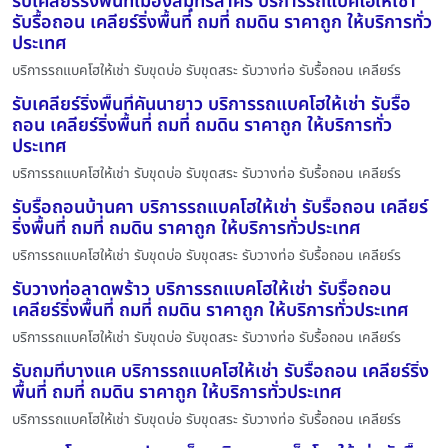
รับเคลียร์ริ่งพื้นที่เมืองสมุทรสาคร บริการรถแบคโฮให้เช่า
รับรื้อถอน เคลียร์ริ่งพื้นที่ ถมที่ ถมดิน ราคาถูก ให้บริการทั่ว
ประเทศ
บริการรถแบคโฮให้เช่า รับขุดบ่อ รับขุดสระ รับวางท่อ รับรื้อถอน เคลียร์ร
รับเคลียร์ริ่งพื้นที่คันนายาว บริการรถแบคโฮให้เช่า รับรื้อ
ถอน เคลียร์ริ่งพื้นที่ ถมที่ ถมดิน ราคาถูก ให้บริการทั่ว
ประเทศ
บริการรถแบคโฮให้เช่า รับขุดบ่อ รับขุดสระ รับวางท่อ รับรื้อถอน เคลียร์ร
รับรื้อถอนบ้านคา บริการรถแบคโฮให้เช่า รับรื้อถอน เคลียร์
ริ่งพื้นที่ ถมที่ ถมดิน ราคาถูก ให้บริการทั่วประเทศ
บริการรถแบคโฮให้เช่า รับขุดบ่อ รับขุดสระ รับวางท่อ รับรื้อถอน เคลียร์ร
รับวางท่อลาดพร้าว บริการรถแบคโฮให้เช่า รับรื้อถอน
เคลียร์ริ่งพื้นที่ ถมที่ ถมดิน ราคาถูก ให้บริการทั่วประเทศ
บริการรถแบคโฮให้เช่า รับขุดบ่อ รับขุดสระ รับวางท่อ รับรื้อถอน เคลียร์ร
รับถมที่บางแค บริการรถแบคโฮให้เช่า รับรื้อถอน เคลียร์ริ่ง
พื้นที่ ถมที่ ถมดิน ราคาถูก ให้บริการทั่วประเทศ
บริการรถแบคโฮให้เช่า รับขุดบ่อ รับขุดสระ รับวางท่อ รับรื้อถอน เคลียร์ร