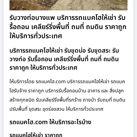
รับวางท่อบางแพ บริการรถแบคโฮให้เช่า รับ
รื้อถอน เคลียร์ริ่งพื้นที่ ถมที่ ถมดิน ราคาถูก
ให้บริการทั่วประเทศ
บริการรถแบคโฮให้เช่า รับขุดบ่อ รับขุดสระ รับ
วางท่อ รับรื้อถอน เคลียร์ริ่งพื้นที่ ถมที่ ถมดิน
ราคาถูก ให้บริการทั่วประเทศ
ให้บริการโดย รถแบคโฮ.com บริการรถแบคโฮให้เช่า รถแบค
โฮรับจ้าง ราคาถูก บริการรับรื้อถอนบ้าน อาคาร และ สิ่งปลูก
สร้างทุกชนิด รับเคลียร์ริ่งพื้นที่รกร้าง ถางป่า รับถมที่ ถมดิน
ปรับพื้นที่ ขุดสระ ขุดร่องสวน ให้บริการทั่วประเทศ
รถแบคโฮ.com ให้บริการอะไรบ้าง
รถแบคโฮให้เช่า ราคาถูก