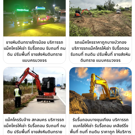
ขายหินดินทรายไทรน้อย บริการรถ
รถแม็คโครราคาถูกบางบัวทอง
แม็คโครให้เช่า รับรื้อถอน รับถมที่ ถม
บริการรถแม็คโครให้เช่า รับรื้อถอน
ดิน ปรับพื้นที่ ขายส่งหินดินทราย
รับถมที่ ถมดิน ปรับพื้นที่ ขายส่งหิน
แบบครบวงจร
ดินทราย แบบครบวงจร
แม็คโครรับจ้าง สกลนคร บริการรถ
รับรื้นถอนบางขุนเทียน บริการรถ
แม็คโครให้เช่า รับรื้อถอน รับถมที่ ถม
แบคโฮให้เช่า รับรื้อถอน เคลียร์ริ่ง
ดิน ปรับพื้นที่ ขายส่งหินดินทราย
พื้นที่ ถมที่ ถมดิน ราคาถูก ให้บริการ