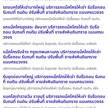
รถแบคโฮให้เช่าบางใหญ่ บริการรถแม็คโครให้เช่า รับรื้อถอน
รับถมที่ ถมดิน ปรับพื้นที่ ขายส่งหินดินทราย แบบครบวงจร
รถแบคโฮให้เช่าบางใหญ่ บริการรถแม็คโครให้เช่า รับรื้อถอน รับถมที่ ถมดิน
รถแม็คโครขุดสระ ชัยนาท บริการรถแม็คโครให้เช่า รับรื้อ
ถอน รับถมที่ ถมดิน ปรับพื้นที่ ขายส่งหินดินทราย แบบครบ
วงจร
บริการรถแบคโฮให้เช่า รับขุดบ่อ รับขุดสระ รับวางท่อ รับรื้อถอน เคลียร์ร
แม็คโครรับจ้าง กรุงเทพมหานคร บริการรถแม็คโครให้เช่า
รับรื้อถอน รับถมที่ ถมดิน ปรับพื้นที่ ขายส่งหินดินทราย
แบบครบวงจร
บริการรถแบคโฮให้เช่า รับขุดบ่อ รับขุดสระ รับวางท่อ รับรื้อถอน เคลียร์ร
รับขุดบ่อบางใหญ่ บริการรถแม็คโครให้เช่า รับรื้อถอน รับถม
ที่ ถมดิน ปรับพื้นที่ ขายส่งหินดินทราย แบบครบวงจร
รับขุดบ่อบางใหญ่ บริการรถแม็คโครให้เช่า รับรื้อถอน รับถมที่ ถมดิน ปรับ
แบคโฮเช่ารายวัน ราชบุรี บริการรถแม็คโครให้เช่า รับรื้อถอน
รับถมที่ ถมดิน ปรับพื้นที่ ขายส่งหินดินทราย แบบครบวงจร