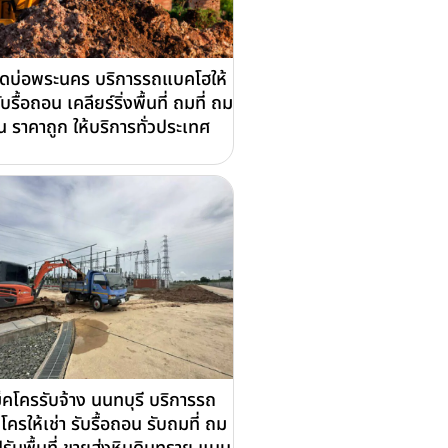
ขุดบ่อพระนคร บริการรถแบคโฮให้
รับรื้อถอน เคลียร์ริ่งพื้นที่ ถมที่ ถม
น ราคาถูก ให้บริการทั่วประเทศ
็คโครรับจ้าง นนทบุรี บริการรถ
โครให้เช่า รับรื้อถอน รับถมที่ ถม