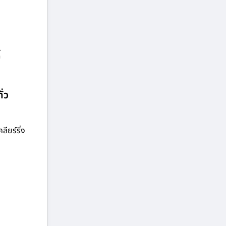
้
ั่ว
ียร์ริ่ง