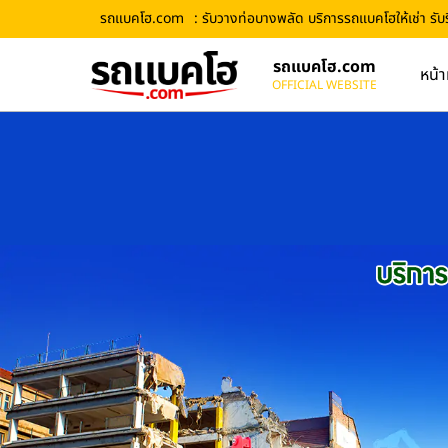
รถแบคโฮ.com
: รับวางท่อบางพลัด บริการรถแบคโฮให้เช่า รับรื้
รถแบคโฮ.com
หน้า
OFFICIAL WEBSITE