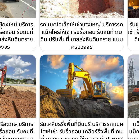
ชียงใหม่ บริการ
รถแบคโฮเล็กให้เช่าบางใหญ่ บริการรถ
รับ
รื้อถอน รับถมที่
แม็คโครให้เช่า รับรื้อถอน รับถมที่ ถม
เช่า 
ายส่งหินดินทราย
ดิน ปรับพื้นที่ ขายส่งหินดินทราย แบบ
ดิ
วงจร
ครบวงจร
รีสะเกษ บริการ
รับเคลียร์ริ่งพื้นที่มีนบุรี บริการรถแบค
แม
รื้อถอน รับถมที่
โฮให้เช่า รับรื้อถอน เคลียร์ริ่งพื้นที่ ถม
แม็ค