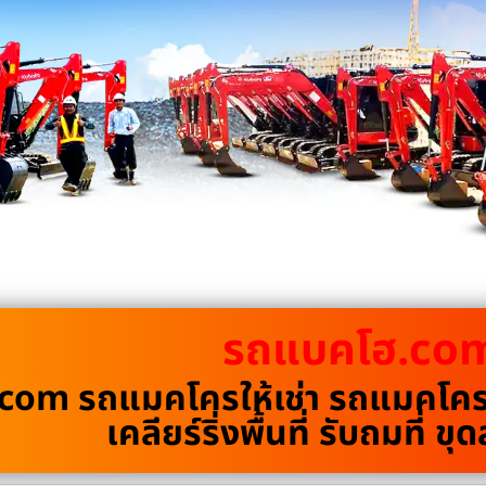
รถแบคโฮ.co
om รถแมคโครให้เช่า รถแมคโครรั
เคลียร์ริ่งพื้นที่ รับถมที่ 