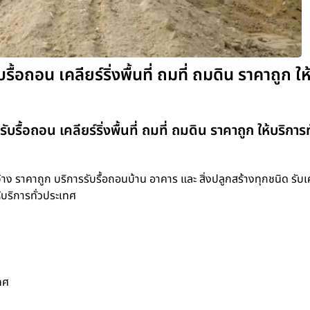
้อถอน เคลียร์ริ่งพื้นที่ ถมที่ ถมดิน ราคาถูก ให
บรื้อถอน เคลียร์ริ่งพื้นที่ ถมที่ ถมดิน ราคาถูก ให้บริการท
ราคาถูก บริการรับรื้อถอนบ้าน อาคาร และ สิ่งปลูกสร้างทุกชนิด รับเคล
ห้บริการทั่วประเทศ
ทศ