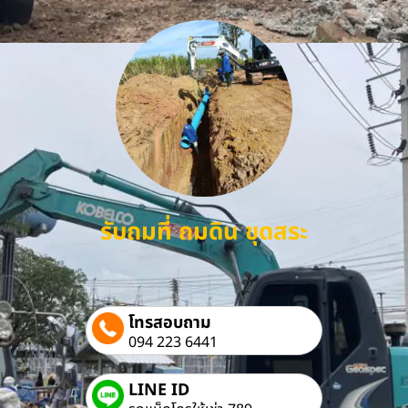
รับถมที่ ถมดิน ขุดสระ
โทรสอบถาม
094 223 6441
LINE ID