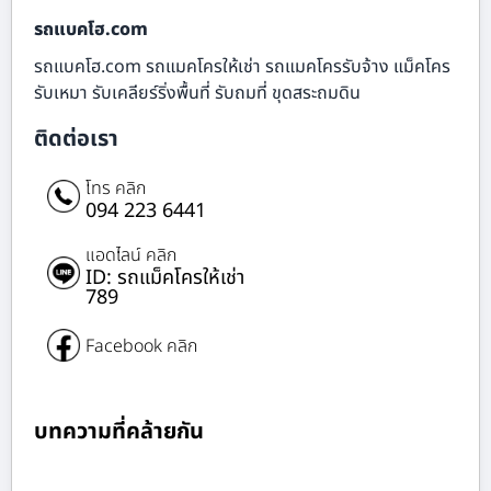
รถแบคโฮ.com
รถแบคโฮ.com รถแมคโครให้เช่า รถแมคโครรับจ้าง แม็คโคร
รับเหมา รับเคลียร์ริ่งพื้นที่ รับถมที่ ขุดสระถมดิน
ติดต่อเรา
โทร คลิก
094 223 6441
แอดไลน์ คลิก
ID: รถแม็คโครให้เช่า
789
Facebook คลิก
บทความที่คล้ายกัน