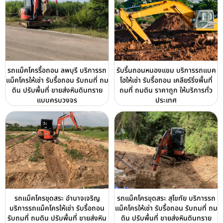
รถแม็คโครรื้อถอน ลพบุรี บริการรถ
รับรื้นถอนหนองแขม บริการรถแบค
แม็คโครให้เช่า รับรื้อถอน รับถมที่ ถม
โฮให้เช่า รับรื้อถอน เคลียร์ริ่งพื้นที่
ดิน ปรับพื้นที่ ขายส่งหินดินทราย
ถมที่ ถมดิน ราคาถูก ให้บริการทั่ว
แบบครบวงจร
ประเทศ
รถแม็คโครขุดสระ อำนาจเจริญ
รถแม็คโครขุดสระ สุโขทัย บริการรถ
บริการรถแม็คโครให้เช่า รับรื้อถอน
แม็คโครให้เช่า รับรื้อถอน รับถมที่ ถม
รับถมที่ ถมดิน ปรับพื้นที่ ขายส่งหิน
ดิน ปรับพื้นที่ ขายส่งหินดินทราย