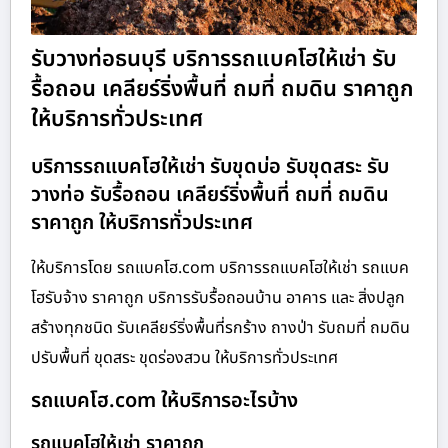
รับวางท่อธนบุรี บริการรถแบคโฮให้เช่า รับ
รื้อถอน เคลียร์ริ่งพื้นที่ ถมที่ ถมดิน ราคาถูก
ให้บริการทั่วประเทศ
บริการรถแบคโฮให้เช่า รับขุดบ่อ รับขุดสระ รับ
วางท่อ รับรื้อถอน เคลียร์ริ่งพื้นที่ ถมที่ ถมดิน
ราคาถูก ให้บริการทั่วประเทศ
ให้บริการโดย รถแบคโฮ.com บริการรถแบคโฮให้เช่า รถแบค
โฮรับจ้าง ราคาถูก บริการรับรื้อถอนบ้าน อาคาร และ สิ่งปลูก
สร้างทุกชนิด รับเคลียร์ริ่งพื้นที่รกร้าง ถางป่า รับถมที่ ถมดิน
ปรับพื้นที่ ขุดสระ ขุดร่องสวน ให้บริการทั่วประเทศ
รถแบคโฮ.com ให้บริการอะไรบ้าง
รถแบคโฮให้เช่า ราคาถูก