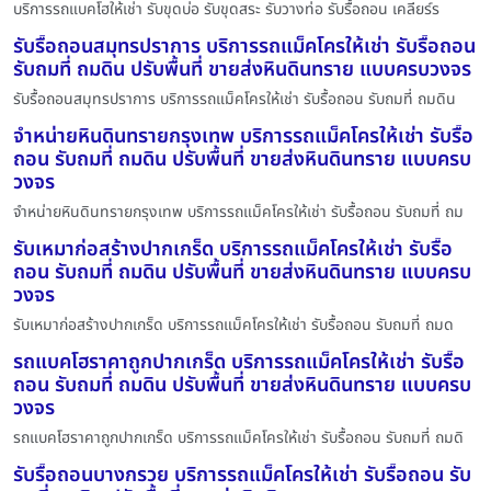
บริการรถแบคโฮให้เช่า รับขุดบ่อ รับขุดสระ รับวางท่อ รับรื้อถอน เคลียร์ร
รับรื้อถอนสมุทรปราการ บริการรถแม็คโครให้เช่า รับรื้อถอน
รับถมที่ ถมดิน ปรับพื้นที่ ขายส่งหินดินทราย แบบครบวงจร
รับรื้อถอนสมุทรปราการ บริการรถแม็คโครให้เช่า รับรื้อถอน รับถมที่ ถมดิน
จำหน่ายหินดินทรายกรุงเทพ บริการรถแม็คโครให้เช่า รับรื้อ
ถอน รับถมที่ ถมดิน ปรับพื้นที่ ขายส่งหินดินทราย แบบครบ
วงจร
จำหน่ายหินดินทรายกรุงเทพ บริการรถแม็คโครให้เช่า รับรื้อถอน รับถมที่ ถม
รับเหมาก่อสร้างปากเกร็ด บริการรถแม็คโครให้เช่า รับรื้อ
ถอน รับถมที่ ถมดิน ปรับพื้นที่ ขายส่งหินดินทราย แบบครบ
วงจร
รับเหมาก่อสร้างปากเกร็ด บริการรถแม็คโครให้เช่า รับรื้อถอน รับถมที่ ถมด
รถแบคโฮราคาถูกปากเกร็ด บริการรถแม็คโครให้เช่า รับรื้อ
ถอน รับถมที่ ถมดิน ปรับพื้นที่ ขายส่งหินดินทราย แบบครบ
วงจร
รถแบคโฮราคาถูกปากเกร็ด บริการรถแม็คโครให้เช่า รับรื้อถอน รับถมที่ ถมดิ
รับรื้อถอนบางกรวย บริการรถแม็คโครให้เช่า รับรื้อถอน รับ