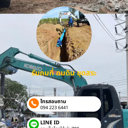
รับถมที่ ถมดิน ขุดสระ
โทรสอบถาม
094 223 6441
LINE ID