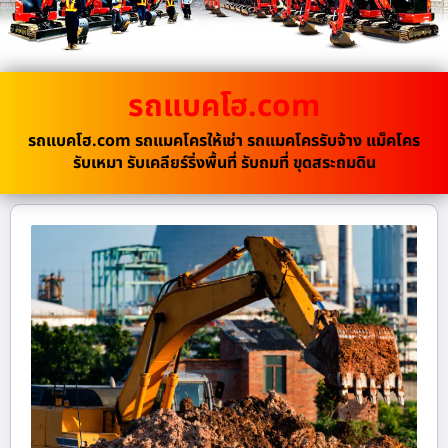
รถแบคโฮ.com
รถแบคโฮ.com รถแมคโครให้เช่า รถแมคโครรับจ้าง แม็คโคร
รับเหมา รับเคลียร์ริ่งพื้นที่ รับถมที่ ขุดสระถมดิน