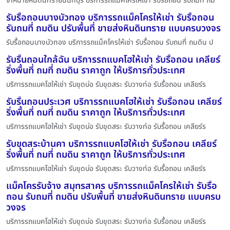
จำหน่ายหินดินทรายนนทบุรี บริการรถแม็คโครให้เช่า รับรื้อถอน รับถมที่ ถม
รับรื้อถอนบางบัวทอง บริการรถแม็คโครให้เช่า รับรื้อถอน
รับถมที่ ถมดิน ปรับพื้นที่ ขายส่งหินดินทราย แบบครบวงจร
รับรื้อถอนบางบัวทอง บริการรถแม็คโครให้เช่า รับรื้อถอน รับถมที่ ถมดิน ป
รับรื้นถอนใกล้ฉัน บริการรถแบคโฮให้เช่า รับรื้อถอน เคลียร์
ริ่งพื้นที่ ถมที่ ถมดิน ราคาถูก ให้บริการทั่วประเทศ
บริการรถแบคโฮให้เช่า รับขุดบ่อ รับขุดสระ รับวางท่อ รับรื้อถอน เคลียร์ร
รับรื้นถอนประเวศ บริการรถแบคโฮให้เช่า รับรื้อถอน เคลียร์
ริ่งพื้นที่ ถมที่ ถมดิน ราคาถูก ให้บริการทั่วประเทศ
บริการรถแบคโฮให้เช่า รับขุดบ่อ รับขุดสระ รับวางท่อ รับรื้อถอน เคลียร์ร
รับขุดสระบ้านคา บริการรถแบคโฮให้เช่า รับรื้อถอน เคลียร์
ริ่งพื้นที่ ถมที่ ถมดิน ราคาถูก ให้บริการทั่วประเทศ
บริการรถแบคโฮให้เช่า รับขุดบ่อ รับขุดสระ รับวางท่อ รับรื้อถอน เคลียร์ร
แม็คโครรับจ้าง สมุทรสาคร บริการรถแม็คโครให้เช่า รับรื้อ
ถอน รับถมที่ ถมดิน ปรับพื้นที่ ขายส่งหินดินทราย แบบครบ
วงจร
บริการรถแบคโฮให้เช่า รับขุดบ่อ รับขุดสระ รับวางท่อ รับรื้อถอน เคลียร์ร