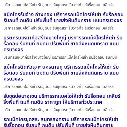
บริการรถแบคโฮให้เช่า รับขุดบ่อ รับขุดสระ รับวางท่อ รับรื้อถอน เคลียร์ร
แม็คโครรับจ้าง อ่างทอง บริการรถแม็คโครให้เช่า รับรื้อถอน
รับถมที่ ถมดิน ปรับพื้นที่ ขายส่งหินดินทราย แบบครบวงจร
บริการรถแบคโฮให้เช่า รับขุดบ่อ รับขุดสระ รับวางท่อ รับรื้อถอน เคลียร์ร
บริษัทรับเหมาก่อสร้างบางใหญ่ บริการรถแม็คโครให้เช่า รับ
รื้อถอน รับถมที่ ถมดิน ปรับพื้นที่ ขายส่งหินดินทราย แบบ
ครบวงจร
บริษัทรับเหมาก่อสร้างบางใหญ่ บริการรถแม็คโครให้เช่า รับรื้อถอน รับถมที
แม็คโครติดหัวเจาะ นครนายก บริการรถแม็คโครให้เช่า รับ
รื้อถอน รับถมที่ ถมดิน ปรับพื้นที่ ขายส่งหินดินทราย แบบ
ครบวงจร
บริการรถแบคโฮให้เช่า รับขุดบ่อ รับขุดสระ รับวางท่อ รับรื้อถอน เคลียร์ร
รับขุดบ่อบางเขน บริการรถแบคโฮให้เช่า รับรื้อถอน เคลียร์
ริ่งพื้นที่ ถมที่ ถมดิน ราคาถูก ให้บริการทั่วประเทศ
บริการรถแบคโฮให้เช่า รับขุดบ่อ รับขุดสระ รับวางท่อ รับรื้อถอน เคลียร์ร
รถแม็คโครขุดสระ สมุทรสงคราม บริการรถแม็คโครให้เช่า
รับรื้อถอน รับถมที่ ถมดิน ปรับพื้นที่ ขายส่งหินดินทราย