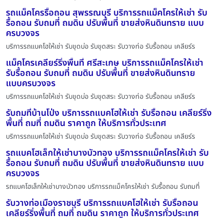
รถแม็คโครรื้อถอน สุพรรณบุรี บริการรถแม็คโครให้เช่า รับ
รื้อถอน รับถมที่ ถมดิน ปรับพื้นที่ ขายส่งหินดินทราย แบบ
ครบวงจร
บริการรถแบคโฮให้เช่า รับขุดบ่อ รับขุดสระ รับวางท่อ รับรื้อถอน เคลียร์ร
แม็คโครเคลียร์ริ่งพื้นที่ ศรีสะเกษ บริการรถแม็คโครให้เช่า
รับรื้อถอน รับถมที่ ถมดิน ปรับพื้นที่ ขายส่งหินดินทราย
แบบครบวงจร
บริการรถแบคโฮให้เช่า รับขุดบ่อ รับขุดสระ รับวางท่อ รับรื้อถอน เคลียร์ร
รับถมที่บ้านโป่ง บริการรถแบคโฮให้เช่า รับรื้อถอน เคลียร์ริ่ง
พื้นที่ ถมที่ ถมดิน ราคาถูก ให้บริการทั่วประเทศ
บริการรถแบคโฮให้เช่า รับขุดบ่อ รับขุดสระ รับวางท่อ รับรื้อถอน เคลียร์ร
รถแบคโฮเล็กให้เช่าบางบัวทอง บริการรถแม็คโครให้เช่า รับ
รื้อถอน รับถมที่ ถมดิน ปรับพื้นที่ ขายส่งหินดินทราย แบบ
ครบวงจร
รถแบคโฮเล็กให้เช่าบางบัวทอง บริการรถแม็คโครให้เช่า รับรื้อถอน รับถมที่
รับวางท่อเมืองราชบุรี บริการรถแบคโฮให้เช่า รับรื้อถอน
เคลียร์ริ่งพื้นที่ ถมที่ ถมดิน ราคาถูก ให้บริการทั่วประเทศ