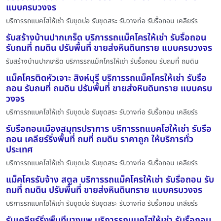
แบบครบวงจร
บริการรถแบคโฮให้เช่า รับขุดบ่อ รับขุดสระ รับวางท่อ รับรื้อถอน เคลียร์ร
รับสร้างบ้านปากเกร็ด บริการรถแม็คโครให้เช่า รับรื้อถอน
รับถมที่ ถมดิน ปรับพื้นที่ ขายส่งหินดินทราย แบบครบวงจร
รับสร้างบ้านปากเกร็ด บริการรถแม็คโครให้เช่า รับรื้อถอน รับถมที่ ถมดิน
แม็คโครติดหัวเจาะ สิงห์บุรี บริการรถแม็คโครให้เช่า รับรื้อ
ถอน รับถมที่ ถมดิน ปรับพื้นที่ ขายส่งหินดินทราย แบบครบ
วงจร
บริการรถแบคโฮให้เช่า รับขุดบ่อ รับขุดสระ รับวางท่อ รับรื้อถอน เคลียร์ร
รับรื้อถอนเมืองสมุทรปราการ บริการรถแบคโฮให้เช่า รับรื้อ
ถอน เคลียร์ริ่งพื้นที่ ถมที่ ถมดิน ราคาถูก ให้บริการทั่ว
ประเทศ
บริการรถแบคโฮให้เช่า รับขุดบ่อ รับขุดสระ รับวางท่อ รับรื้อถอน เคลียร์ร
แม็คโครรับจ้าง สตูล บริการรถแม็คโครให้เช่า รับรื้อถอน รับ
ถมที่ ถมดิน ปรับพื้นที่ ขายส่งหินดินทราย แบบครบวงจร
บริการรถแบคโฮให้เช่า รับขุดบ่อ รับขุดสระ รับวางท่อ รับรื้อถอน เคลียร์ร
รับเคลียร์ริ่งพื้นที่บางแพ บริการรถแบคโฮให้เช่า รับรื้อถอน