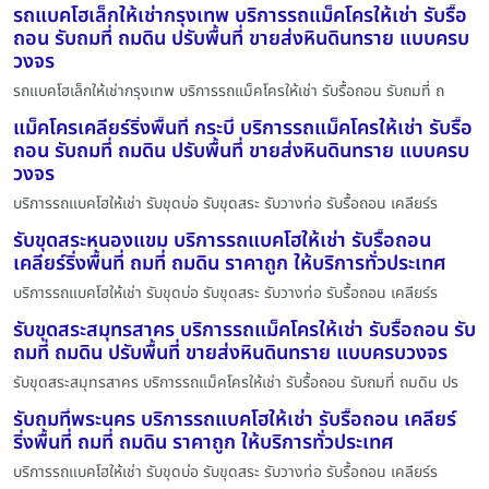
รถแบคโฮเล็กให้เช่ากรุงเทพ บริการรถแม็คโครให้เช่า รับรื้อ
ถอน รับถมที่ ถมดิน ปรับพื้นที่ ขายส่งหินดินทราย แบบครบ
วงจร
รถแบคโฮเล็กให้เช่ากรุงเทพ บริการรถแม็คโครให้เช่า รับรื้อถอน รับถมที่ ถ
แม็คโครเคลียร์ริ่งพื้นที่ กระบี่ บริการรถแม็คโครให้เช่า รับรื้อ
ถอน รับถมที่ ถมดิน ปรับพื้นที่ ขายส่งหินดินทราย แบบครบ
วงจร
บริการรถแบคโฮให้เช่า รับขุดบ่อ รับขุดสระ รับวางท่อ รับรื้อถอน เคลียร์ร
รับขุดสระหนองแขม บริการรถแบคโฮให้เช่า รับรื้อถอน
เคลียร์ริ่งพื้นที่ ถมที่ ถมดิน ราคาถูก ให้บริการทั่วประเทศ
บริการรถแบคโฮให้เช่า รับขุดบ่อ รับขุดสระ รับวางท่อ รับรื้อถอน เคลียร์ร
รับขุดสระสมุทรสาคร บริการรถแม็คโครให้เช่า รับรื้อถอน รับ
ถมที่ ถมดิน ปรับพื้นที่ ขายส่งหินดินทราย แบบครบวงจร
รับขุดสระสมุทรสาคร บริการรถแม็คโครให้เช่า รับรื้อถอน รับถมที่ ถมดิน ปร
รับถมที่พระนคร บริการรถแบคโฮให้เช่า รับรื้อถอน เคลียร์
ริ่งพื้นที่ ถมที่ ถมดิน ราคาถูก ให้บริการทั่วประเทศ
บริการรถแบคโฮให้เช่า รับขุดบ่อ รับขุดสระ รับวางท่อ รับรื้อถอน เคลียร์ร