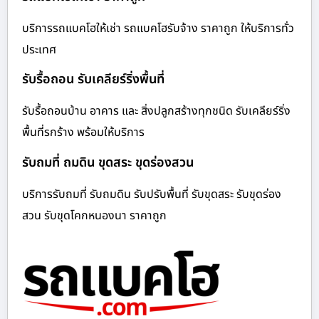
บริการรถแบคโฮให้เช่า รถแบคโฮรับจ้าง ราคาถูก ให้บริการทั่ว
ประเทศ
รับรื้อถอน รับเคลียร์ริ่งพื้นที่
รับรื้อถอนบ้าน อาคาร และ สิ่งปลูกสร้างทุกชนิด รับเคลียร์ริ่ง
พื้นที่รกร้าง พร้อมให้บริการ
รับถมที่ ถมดิน ขุดสระ ขุดร่องสวน
บริการรับถมที่ รับถมดิน รับปรับพื้นที่ รับขุดสระ รับขุดร่อง
สวน รับขุดโคกหนองนา ราคาถูก