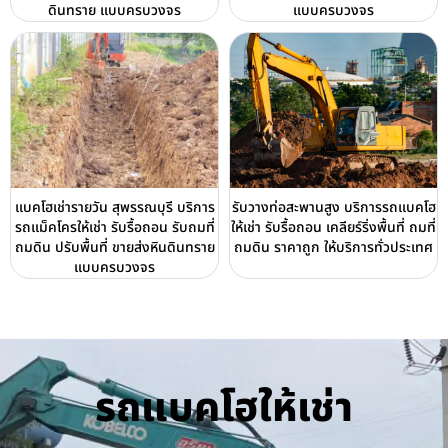
ดินทราย แบบครบวงจร
แบบครบวงจร
แบคโฮเช่ารายวัน สุพรรณบุรี บริการ
รับวางท่อสะพานสูง บริการรถแบคโฮ
รถแม็คโครให้เช่า รับรื้อถอน รับถมที่
ให้เช่า รับรื้อถอน เคลียร์ริ่งพื้นที่ ถมที่
ถมดิน ปรับพื้นที่ ขายส่งหินดินทราย
ถมดิน ราคาถูก ให้บริการทั่วประเทศ
แบบครบวงจร
รถแบคโฮให้เช่า