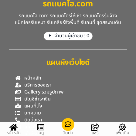
รถแบคโฮ.com
รถแบคโฮ.com รถแมคโครให้เช่า รถแมคโครรับจ้าง
แม็คโครรับเหมา รับเคลียร์ริ่งพื้นที่ รับถมที่ ขุดสระถมดิน
จำนวนผู้เข้าชม :
0
แผนผังเว็บไซต์
หน้าหลัก
บริการของเรา
Gallery รวมรูปภาพ
บัญชีชำระเงิน
แผนที่ตั้ง
บทความ
ติดต่อเรา
เกี่ยวกับเรา
หน้าหลัก
เมนู
ติดต่อ
แชร์
เพิ่มเติม
เข้าสู่ระบบ