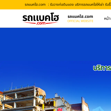
รถแบคโฮ.com
: รับวางท่อดินแดง บริการรถแบคโฮให้เช่า รับรื้อ
รถแบคโฮ.com
หน้า
OFFICIAL WEBSITE