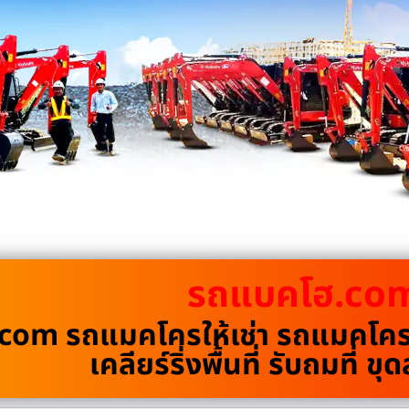
รถแบคโฮ.co
om รถแมคโครให้เช่า รถแมคโครรั
เคลียร์ริ่งพื้นที่ รับถมที่ 