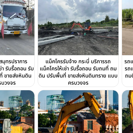
นสมุทรปราการ
แม็คโครรับจ้าง กระบี่ บริการรถ
รถแ
า รับรื้อถอน รับ
แม็คโครให้เช่า รับรื้อถอน รับถมที่ ถม
รถแม
ที่ ขายส่งหินดิน
ดิน ปรับพื้นที่ ขายส่งหินดินทราย แบบ
ถมด
รบวงจร
ครบวงจร