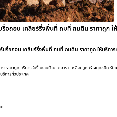
อถอน เคลียร์ริ่งพื้นที่ ถมที่ ถมดิน ราคาถูก ให
บรื้อถอน เคลียร์ริ่งพื้นที่ ถมที่ ถมดิน ราคาถูก ให้บริการท
ราคาถูก บริการรับรื้อถอนบ้าน อาคาร และ สิ่งปลูกสร้างทุกชนิด รับเคล
ห้บริการทั่วประเทศ
ทศ