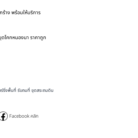
่รกร้าง พร้อมให้บริการ
รับขุดโคกหนองนา ราคาถูก
่งพื้นที่ รับถมที่ ขุดสระถมดิน
Facebook คลิก