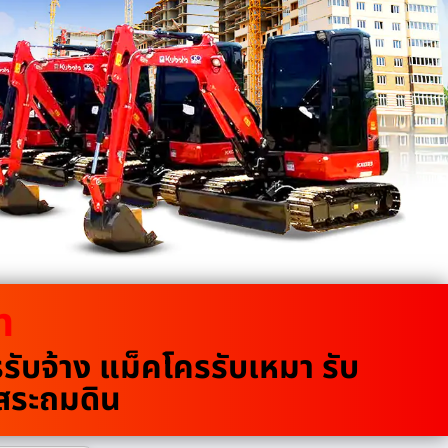
m
บจ้าง แม็คโครรับเหมา รับ
ขุดสระถมดิน