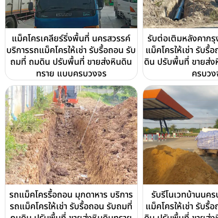
แม็คโครเคลียร์ริ่งพื้นที่ นครสวรรค์
รับต่อเติมหลังคากร
บริการรถแม็คโครให้เช่า รับรื้อถอน รับ
แม็คโครให้เช่า รับรื้
ถมที่ ถมดิน ปรับพื้นที่ ขายส่งหินดิน
ดิน ปรับพื้นที่ ขายส
ทราย แบบครบวงจร
ครบวง
รถแม็คโครรื้อถอน มุกดาหาร บริการ
รับรีโนเวทบ้านนค
รถแม็คโครให้เช่า รับรื้อถอน รับถมที่
แม็คโครให้เช่า รับรื้