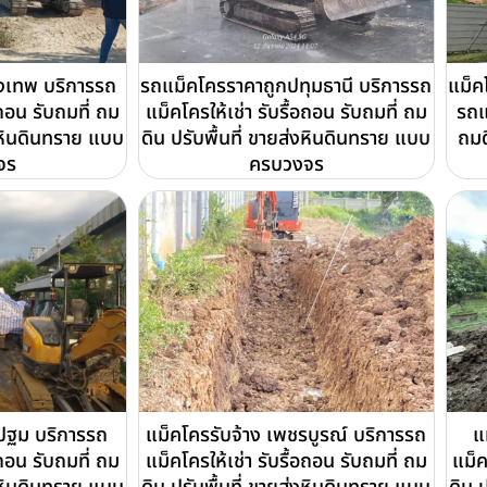
ุงเทพ บริการรถ
รถแม็คโครราคาถูกปทุมธานี บริการรถ
แม็คโ
อถอน รับถมที่ ถม
แม็คโครให้เช่า รับรื้อถอน รับถมที่ ถม
รถแม
่งหินดินทราย แบบ
ดิน ปรับพื้นที่ ขายส่งหินดินทราย แบบ
ถมด
จร
ครบวงจร
รปฐม บริการรถ
แม็คโครรับจ้าง เพชรบูรณ์ บริการรถ
แ
อถอน รับถมที่ ถม
แม็คโครให้เช่า รับรื้อถอน รับถมที่ ถม
แม็ค