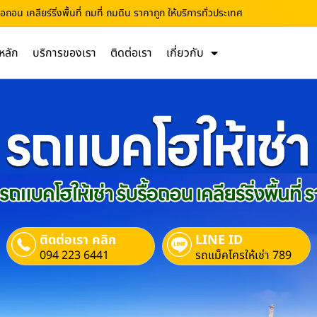
้อถอน เคลียร์ริ่งพื้นที่ ถมที่ ถมดิน ราคาถูก ให้บริการทั่วประเทศ
หลัก
บริการของเรา
ติดต่อเรา
เกี่ยวกับ
ติดต่อเรา คลิก
LINE ID
094 223 6441
รถแม็คโครให้เช่า 789