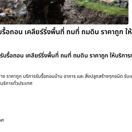
ื้อถอน เคลียร์ริ่งพื้นที่ ถมที่ ถมดิน ราคาถูก ให้
บรื้อถอน เคลียร์ริ่งพื้นที่ ถมที่ ถมดิน ราคาถูก ให้บริการท
ราคาถูก บริการรับรื้อถอนบ้าน อาคาร และ สิ่งปลูกสร้างทุกชนิด รับเคล
ห้บริการทั่วประเทศ
ทศ