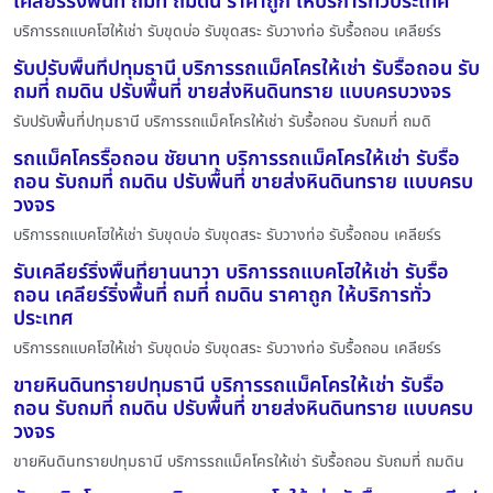
เคลียร์ริ่งพื้นที่ ถมที่ ถมดิน ราคาถูก ให้บริการทั่วประเทศ
บริการรถแบคโฮให้เช่า รับขุดบ่อ รับขุดสระ รับวางท่อ รับรื้อถอน เคลียร์ร
รับปรับพื้นที่ปทุมธานี บริการรถแม็คโครให้เช่า รับรื้อถอน รับ
ถมที่ ถมดิน ปรับพื้นที่ ขายส่งหินดินทราย แบบครบวงจร
รับปรับพื้นที่ปทุมธานี บริการรถแม็คโครให้เช่า รับรื้อถอน รับถมที่ ถมดิ
รถแม็คโครรื้อถอน ชัยนาท บริการรถแม็คโครให้เช่า รับรื้อ
ถอน รับถมที่ ถมดิน ปรับพื้นที่ ขายส่งหินดินทราย แบบครบ
วงจร
บริการรถแบคโฮให้เช่า รับขุดบ่อ รับขุดสระ รับวางท่อ รับรื้อถอน เคลียร์ร
รับเคลียร์ริ่งพื้นที่ยานนาวา บริการรถแบคโฮให้เช่า รับรื้อ
ถอน เคลียร์ริ่งพื้นที่ ถมที่ ถมดิน ราคาถูก ให้บริการทั่ว
ประเทศ
บริการรถแบคโฮให้เช่า รับขุดบ่อ รับขุดสระ รับวางท่อ รับรื้อถอน เคลียร์ร
ขายหินดินทรายปทุมธานี บริการรถแม็คโครให้เช่า รับรื้อ
ถอน รับถมที่ ถมดิน ปรับพื้นที่ ขายส่งหินดินทราย แบบครบ
วงจร
ขายหินดินทรายปทุมธานี บริการรถแม็คโครให้เช่า รับรื้อถอน รับถมที่ ถมดิน