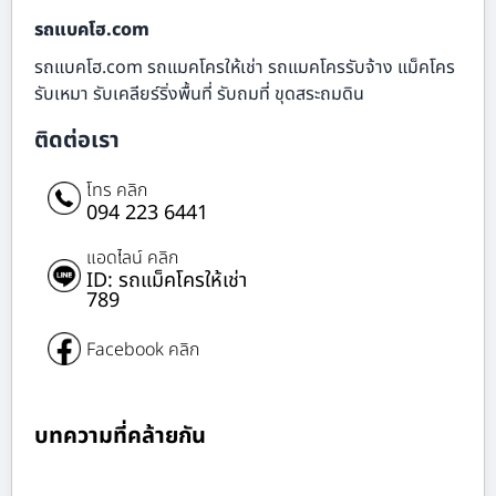
รถแบคโฮ.com
รถแบคโฮ.com รถแมคโครให้เช่า รถแมคโครรับจ้าง แม็คโคร
รับเหมา รับเคลียร์ริ่งพื้นที่ รับถมที่ ขุดสระถมดิน
ติดต่อเรา
โทร คลิก
094 223 6441
แอดไลน์ คลิก
ID: รถแม็คโครให้เช่า
789
Facebook คลิก
บทความที่คล้ายกัน