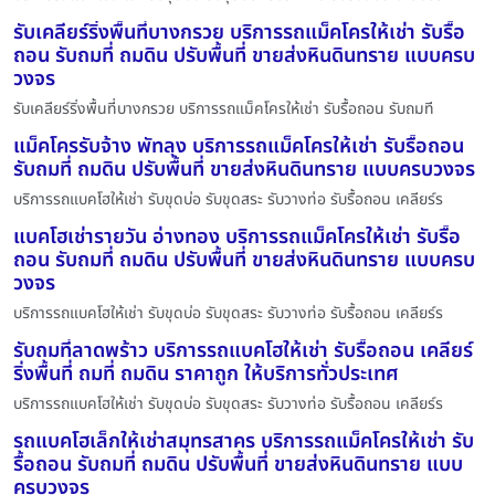
รับเคลียร์ริ่งพื้นที่บางกรวย บริการรถแม็คโครให้เช่า รับรื้อ
ถอน รับถมที่ ถมดิน ปรับพื้นที่ ขายส่งหินดินทราย แบบครบ
วงจร
รับเคลียร์ริ่งพื้นที่บางกรวย บริการรถแม็คโครให้เช่า รับรื้อถอน รับถมที
แม็คโครรับจ้าง พัทลุง บริการรถแม็คโครให้เช่า รับรื้อถอน
รับถมที่ ถมดิน ปรับพื้นที่ ขายส่งหินดินทราย แบบครบวงจร
บริการรถแบคโฮให้เช่า รับขุดบ่อ รับขุดสระ รับวางท่อ รับรื้อถอน เคลียร์ร
แบคโฮเช่ารายวัน อ่างทอง บริการรถแม็คโครให้เช่า รับรื้อ
ถอน รับถมที่ ถมดิน ปรับพื้นที่ ขายส่งหินดินทราย แบบครบ
วงจร
บริการรถแบคโฮให้เช่า รับขุดบ่อ รับขุดสระ รับวางท่อ รับรื้อถอน เคลียร์ร
รับถมที่ลาดพร้าว บริการรถแบคโฮให้เช่า รับรื้อถอน เคลียร์
ริ่งพื้นที่ ถมที่ ถมดิน ราคาถูก ให้บริการทั่วประเทศ
บริการรถแบคโฮให้เช่า รับขุดบ่อ รับขุดสระ รับวางท่อ รับรื้อถอน เคลียร์ร
รถแบคโฮเล็กให้เช่าสมุทรสาคร บริการรถแม็คโครให้เช่า รับ
รื้อถอน รับถมที่ ถมดิน ปรับพื้นที่ ขายส่งหินดินทราย แบบ
ครบวงจร