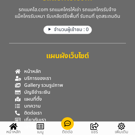
รถแบคโฮ.com รถแมคโครให้เช่า รถแมคโครรับจ้าง
แม็คโครรับเหมา รับเคลียร์ริ่งพื้นที่ รับถมที่ ขุดสระถมดิน
จำนวนผู้เข้าชม :
0
แผนผังเว็บไซต์
หน้าหลัก
บริการของเรา
Gallery รวมรูปภาพ
บัญชีชำระเงิน
แผนที่ตั้ง
บทความ
ติดต่อเรา
เกี่ยวกับเรา
เข้าสู่ระบบ
หน้าหลัก
เมนู
ติดต่อ
แชร์
เพิ่มเติม