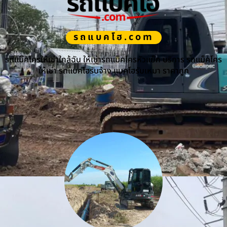
รถแบคโฮ.com
รถแม็คโครให้เช่าใกล้ฉัน ให้เช่ารถแม็คโครหัวแย็ก บริการ รถแม็คโคร
ให้เช่า รถแบคโฮรับจ้าง แบคโฮรับเหมา ราคาถูก