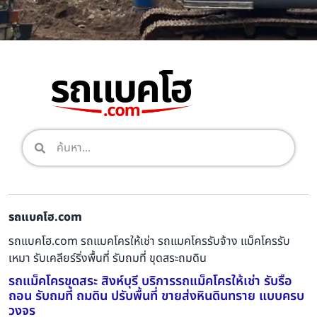
รถแบคโฮ.com
รถแบคโฮ.com รถแมคโครให้เช่า รถแมคโครรับจ้าง แม็คโครรับ
เหมา รับเคลียร์ริ่งพื้นที่ รับถมที่ ขุดสระถมดิน
รถแม็คโครขุดสระ สิงห์บุรี บริการรถแม็คโครให้เช่า รับรื้อ
ถอน รับถมที่ ถมดิน ปรับพื้นที่ ขายส่งหินดินทราย แบบครบ
วงจร