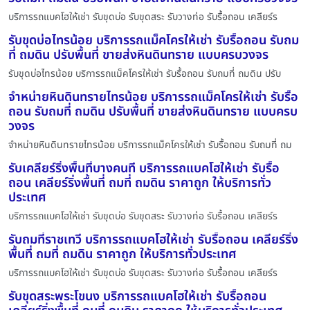
บริการรถแบคโฮให้เช่า รับขุดบ่อ รับขุดสระ รับวางท่อ รับรื้อถอน เคลียร์ร
รับขุดบ่อไทรน้อย บริการรถแม็คโครให้เช่า รับรื้อถอน รับถม
ที่ ถมดิน ปรับพื้นที่ ขายส่งหินดินทราย แบบครบวงจร
รับขุดบ่อไทรน้อย บริการรถแม็คโครให้เช่า รับรื้อถอน รับถมที่ ถมดิน ปรับ
จำหน่ายหินดินทรายไทรน้อย บริการรถแม็คโครให้เช่า รับรื้อ
ถอน รับถมที่ ถมดิน ปรับพื้นที่ ขายส่งหินดินทราย แบบครบ
วงจร
จำหน่ายหินดินทรายไทรน้อย บริการรถแม็คโครให้เช่า รับรื้อถอน รับถมที่ ถม
รับเคลียร์ริ่งพื้นที่บางคนที บริการรถแบคโฮให้เช่า รับรื้อ
ถอน เคลียร์ริ่งพื้นที่ ถมที่ ถมดิน ราคาถูก ให้บริการทั่ว
ประเทศ
บริการรถแบคโฮให้เช่า รับขุดบ่อ รับขุดสระ รับวางท่อ รับรื้อถอน เคลียร์ร
รับถมที่ราชเทวี บริการรถแบคโฮให้เช่า รับรื้อถอน เคลียร์ริ่ง
พื้นที่ ถมที่ ถมดิน ราคาถูก ให้บริการทั่วประเทศ
บริการรถแบคโฮให้เช่า รับขุดบ่อ รับขุดสระ รับวางท่อ รับรื้อถอน เคลียร์ร
รับขุดสระพระโขนง บริการรถแบคโฮให้เช่า รับรื้อถอน