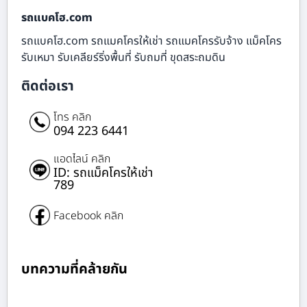
รถแบคโฮ.com
รถแบคโฮ.com รถแมคโครให้เช่า รถแมคโครรับจ้าง แม็คโคร
รับเหมา รับเคลียร์ริ่งพื้นที่ รับถมที่ ขุดสระถมดิน
ติดต่อเรา
โทร คลิก
094 223 6441
แอดไลน์ คลิก
ID: รถแม็คโครให้เช่า
789
Facebook คลิก
บทความที่คล้ายกัน