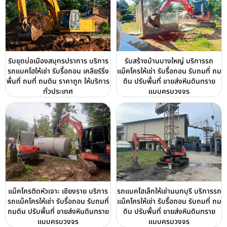
รับขุดบ่อเมืองสมุทรปราการ บริการ
รับสร้างบ้านบางใหญ่ บริการรถ
รถแบคโฮให้เช่า รับรื้อถอน เคลียร์ริ่ง
แม็คโครให้เช่า รับรื้อถอน รับถมที่ ถม
พื้นที่ ถมที่ ถมดิน ราคาถูก ให้บริการ
ดิน ปรับพื้นที่ ขายส่งหินดินทราย
ทั่วประเทศ
แบบครบวงจร
แม็คโครติดหัวเจาะ เชียงราย บริการ
รถแบคโฮเล็กให้เช่านนทบุรี บริการรถ
รถแม็คโครให้เช่า รับรื้อถอน รับถมที่
แม็คโครให้เช่า รับรื้อถอน รับถมที่ ถม
ถมดิน ปรับพื้นที่ ขายส่งหินดินทราย
ดิน ปรับพื้นที่ ขายส่งหินดินทราย
แบบครบวงจร
แบบครบวงจร