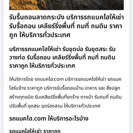
รับรื้นถอนลาดกระบัง บริการรถแบคโฮให้เช่า
รับรื้อถอน เคลียร์ริ่งพื้นที่ ถมที่ ถมดิน ราคา
ถูก ให้บริการทั่วประเทศ
บริการรถแบคโฮให้เช่า รับขุดบ่อ รับขุดสระ รับ
วางท่อ รับรื้อถอน เคลียร์ริ่งพื้นที่ ถมที่ ถมดิน
ราคาถูก ให้บริการทั่วประเทศ
ให้บริการโดย รถแบคโฮ.com บริการรถแบคโฮให้เช่า รถแบค
โฮรับจ้าง ราคาถูก บริการรับรื้อถอนบ้าน อาคาร และ สิ่งปลูก
สร้างทุกชนิด รับเคลียร์ริ่งพื้นที่รกร้าง ถางป่า รับถมที่ ถมดิน
ปรับพื้นที่ ขุดสระ ขุดร่องสวน ให้บริการทั่วประเทศ
รถแบคโฮ.com ให้บริการอะไรบ้าง
รถแบคโฮให้เช่า ราคาถูก