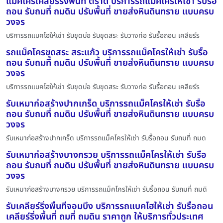
แม็คโครเคลียร์ริ่งพื้นที่ ตราด บริการรถแม็คโครให้เช่า รับรื้อ
ถอน รับถมที่ ถมดิน ปรับพื้นที่ ขายส่งหินดินทราย แบบครบ
วงจร
บริการรถแบคโฮให้เช่า รับขุดบ่อ รับขุดสระ รับวางท่อ รับรื้อถอน เคลียร์ร
รถแม็คโครขุดสระ สระแก้ว บริการรถแม็คโครให้เช่า รับรื้อ
ถอน รับถมที่ ถมดิน ปรับพื้นที่ ขายส่งหินดินทราย แบบครบ
วงจร
บริการรถแบคโฮให้เช่า รับขุดบ่อ รับขุดสระ รับวางท่อ รับรื้อถอน เคลียร์ร
รับเหมาก่อสร้างปากเกร็ด บริการรถแม็คโครให้เช่า รับรื้อ
ถอน รับถมที่ ถมดิน ปรับพื้นที่ ขายส่งหินดินทราย แบบครบ
วงจร
รับเหมาก่อสร้างปากเกร็ด บริการรถแม็คโครให้เช่า รับรื้อถอน รับถมที่ ถมด
รับเหมาก่อสร้างบางกรวย บริการรถแม็คโครให้เช่า รับรื้อ
ถอน รับถมที่ ถมดิน ปรับพื้นที่ ขายส่งหินดินทราย แบบครบ
วงจร
รับเหมาก่อสร้างบางกรวย บริการรถแม็คโครให้เช่า รับรื้อถอน รับถมที่ ถมดิ
รับเคลียร์ริ่งพื้นที่จอมบึง บริการรถแบคโฮให้เช่า รับรื้อถอน
เคลียร์ริ่งพื้นที่ ถมที่ ถมดิน ราคาถูก ให้บริการทั่วประเทศ