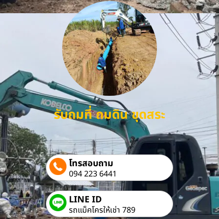
รับถมที่ ถมดิน ขุดสระ
โทรสอบถาม
094 223 6441
LINE ID
รถแม็คโครให้เช่า 789