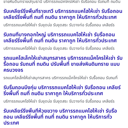
ขายหินดินทรายปทุมธานี บริการรถแม็คโครให้เช่า รับรื้อถอน รับถมที่ ถมดิน
รับเคลียร์ริ่งพื้นที่ราชเทวี บริการรถแบคโฮให้เช่า รับรื้อถอน
เคลียร์ริ่งพื้นที่ ถมที่ ถมดิน ราคาถูก ให้บริการทั่วประเทศ
บริการรถแบคโฮให้เช่า รับขุดบ่อ รับขุดสระ รับวางท่อ รับรื้อถอน เคลียร์ร
รับถมที่บางกอกใหญ่ บริการรถแบคโฮให้เช่า รับรื้อถอน
เคลียร์ริ่งพื้นที่ ถมที่ ถมดิน ราคาถูก ให้บริการทั่วประเทศ
บริการรถแบคโฮให้เช่า รับขุดบ่อ รับขุดสระ รับวางท่อ รับรื้อถอน เคลียร์ร
รถแบคโฮเล็กให้เช่าสมุทรสาคร บริการรถแม็คโครให้เช่า รับ
รื้อถอน รับถมที่ ถมดิน ปรับพื้นที่ ขายส่งหินดินทราย แบบ
ครบวงจร
รถแบคโฮเล็กให้เช่าสมุทรสาคร บริการรถแม็คโครให้เช่า รับรื้อถอน รับถมที่
รับรื้นถอนบึงกุ่ม บริการรถแบคโฮให้เช่า รับรื้อถอน เคลียร์
ริ่งพื้นที่ ถมที่ ถมดิน ราคาถูก ให้บริการทั่วประเทศ
บริการรถแบคโฮให้เช่า รับขุดบ่อ รับขุดสระ รับวางท่อ รับรื้อถอน เคลียร์ร
รับเคลียร์ริ่งพื้นที่ห้วยขวาง บริการรถแบคโฮให้เช่า รับรื้อ
ถอน เคลียร์ริ่งพื้นที่ ถมที่ ถมดิน ราคาถูก ให้บริการทั่ว
ประเทศ