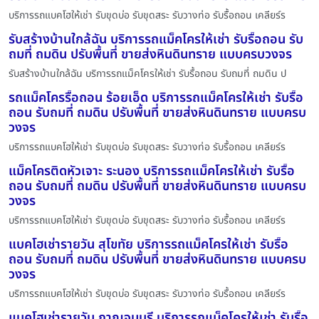
บริการรถแบคโฮให้เช่า รับขุดบ่อ รับขุดสระ รับวางท่อ รับรื้อถอน เคลียร์ร
รับสร้างบ้านใกล้ฉัน บริการรถแม็คโครให้เช่า รับรื้อถอน รับ
ถมที่ ถมดิน ปรับพื้นที่ ขายส่งหินดินทราย แบบครบวงจร
รับสร้างบ้านใกล้ฉัน บริการรถแม็คโครให้เช่า รับรื้อถอน รับถมที่ ถมดิน ป
รถแม็คโครรื้อถอน ร้อยเอ็ด บริการรถแม็คโครให้เช่า รับรื้อ
ถอน รับถมที่ ถมดิน ปรับพื้นที่ ขายส่งหินดินทราย แบบครบ
วงจร
บริการรถแบคโฮให้เช่า รับขุดบ่อ รับขุดสระ รับวางท่อ รับรื้อถอน เคลียร์ร
แม็คโครติดหัวเจาะ ระนอง บริการรถแม็คโครให้เช่า รับรื้อ
ถอน รับถมที่ ถมดิน ปรับพื้นที่ ขายส่งหินดินทราย แบบครบ
วงจร
บริการรถแบคโฮให้เช่า รับขุดบ่อ รับขุดสระ รับวางท่อ รับรื้อถอน เคลียร์ร
แบคโฮเช่ารายวัน สุโขทัย บริการรถแม็คโครให้เช่า รับรื้อ
ถอน รับถมที่ ถมดิน ปรับพื้นที่ ขายส่งหินดินทราย แบบครบ
วงจร
บริการรถแบคโฮให้เช่า รับขุดบ่อ รับขุดสระ รับวางท่อ รับรื้อถอน เคลียร์ร
แบคโฮเช่ารายวัน กาญจนบุรี บริการรถแม็คโครให้เช่า รับรื้อ