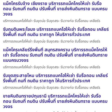
แม็คโครรับจ้าง เชียงราย บริการรถแม็คโครให้เช่า รับรื้อ
ถอน รับถมที่ ถมดิน ปรับพื้นที่ ขายส่งหินดินทราย แบบครบ
วงจร
บริการรถแบคโฮให้เช่า รับขุดบ่อ รับขุดสระ รับวางท่อ รับรื้อถอน เคลียร์ร
รับถมดินพระโขนง บริการรถแบคโฮให้เช่า รับรื้อถอน เคลียร์
ริ่งพื้นที่ ถมที่ ถมดิน ราคาถูก ให้บริการทั่วประเทศ
บริการรถแบคโฮให้เช่า รับขุดบ่อ รับขุดสระ รับวางท่อ รับรื้อถอน เคลียร์ร
แม็คโครเคลียร์ริ่งพื้นที่ สมุทรสงคราม บริการรถแม็คโครให้
เช่า รับรื้อถอน รับถมที่ ถมดิน ปรับพื้นที่ ขายส่งหินดินทราย
แบบครบวงจร
บริการรถแบคโฮให้เช่า รับขุดบ่อ รับขุดสระ รับวางท่อ รับรื้อถอน เคลียร์ร
รับขุดสระสายไหม บริการรถแบคโฮให้เช่า รับรื้อถอน เคลียร์
ริ่งพื้นที่ ถมที่ ถมดิน ราคาถูก ให้บริการทั่วประเทศ
บริการรถแบคโฮให้เช่า รับขุดบ่อ รับขุดสระ รับวางท่อ รับรื้อถอน เคลียร์ร
ขายหินดินทรายปทุมธานี บริการรถแม็คโครให้เช่า รับรื้อ
ถอน รับถมที่ ถมดิน ปรับพื้นที่ ขายส่งหินดินทราย แบบครบ
วงจร