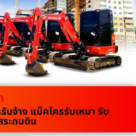
m
บจ้าง แม็คโครรับเหมา รับ
ขุดสระถมดิน