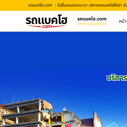
รถแบคโฮ.com
: รับรื้นถอนยานนาวา บริการรถแบคโฮให้เช่า รับรื
รถแบคโฮ.com
หน้า
OFFICIAL WEBSITE