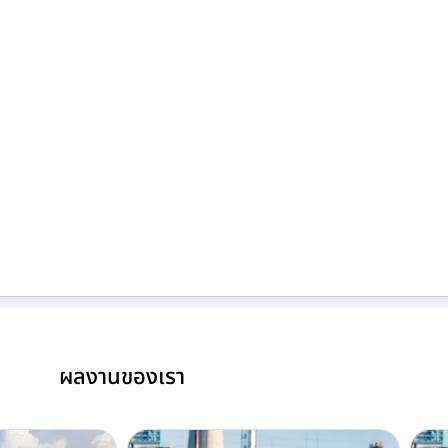
ผลงานของเรา