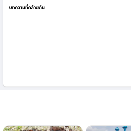
บทความที่คล้ายกัน