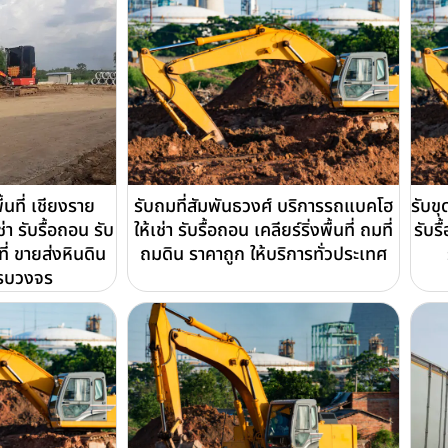
ื้นที่ เชียงราย
รับถมที่สัมพันธวงศ์ บริการรถแบคโฮ
รับขุ
า รับรื้อถอน รับ
ให้เช่า รับรื้อถอน เคลียร์ริ่งพื้นที่ ถมที่
รับรื
ที่ ขายส่งหินดิน
ถมดิน ราคาถูก ให้บริการทั่วประเทศ
รบวงจร