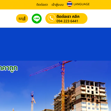
LANGUAGE
ติดต่อเรา
เข้าสู่ระบบ
ติดต่อเรา คลิก
เมนู
094 223 6441