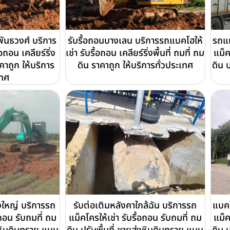
ัมพันธวงศ์ บริการ
รับรื้อถอนบางเลน บริการรถแบคโฮให้
รถแม
อถอน เคลียร์ริ่ง
เช่า รับรื้อถอน เคลียร์ริ่งพื้นที่ ถมที่ ถม
แม็ค
าคาถูก ให้บริการ
ดิน ราคาถูก ให้บริการทั่วประเทศ
ดิน 
เทศ
บางใหญ่ บริการรถ
รับต่อเติมหลังคาใกล้ฉัน บริการรถ
แบคโ
อถอน รับถมที่ ถม
แม็คโครให้เช่า รับรื้อถอน รับถมที่ ถม
แม็ค