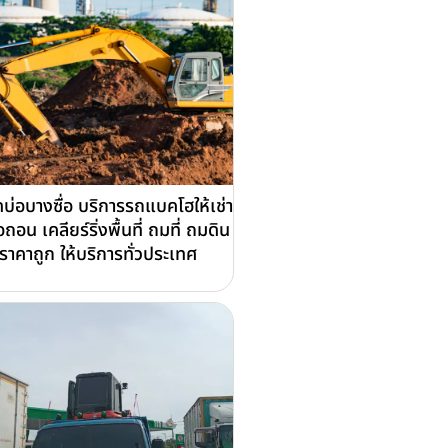
ดบ่อบางซื่อ บริการรถแบคโฮให้เช่า
้อถอน เคลียร์ริ่งพื้นที่ ถมที่ ถมดิน
ราคาถูก ให้บริการทั่วประเทศ