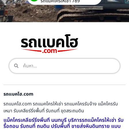
รถแม็คโครให้เช่า 789
รถแบคโฮ.com
รถแบคโฮ.com รถแมคโครให้เช่า รถแมคโครรับจ้าง แม็คโครรับ
เหมา รับเคลียร์ริ่งพื้นที่ รับถมที่ ขุดสระถมดิน
แม็คโครเคลียร์ริ่งพื้นที่ นนทบุรี บริการรถแม็คโครให้เช่า รับ
รื้อถอน รับถมที่ ถมดิน ปรับพื้นที่ ขายส่งหินดินทราย แบบ