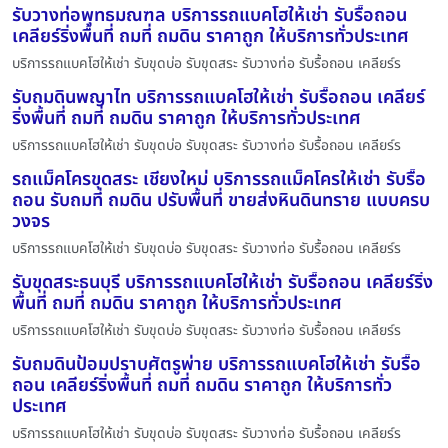
รับวางท่อพุทธมณฑล บริการรถแบคโฮให้เช่า รับรื้อถอน
เคลียร์ริ่งพื้นที่ ถมที่ ถมดิน ราคาถูก ให้บริการทั่วประเทศ
บริการรถแบคโฮให้เช่า รับขุดบ่อ รับขุดสระ รับวางท่อ รับรื้อถอน เคลียร์ร
รับถมดินพญาไท บริการรถแบคโฮให้เช่า รับรื้อถอน เคลียร์
ริ่งพื้นที่ ถมที่ ถมดิน ราคาถูก ให้บริการทั่วประเทศ
บริการรถแบคโฮให้เช่า รับขุดบ่อ รับขุดสระ รับวางท่อ รับรื้อถอน เคลียร์ร
รถแม็คโครขุดสระ เชียงใหม่ บริการรถแม็คโครให้เช่า รับรื้อ
ถอน รับถมที่ ถมดิน ปรับพื้นที่ ขายส่งหินดินทราย แบบครบ
วงจร
บริการรถแบคโฮให้เช่า รับขุดบ่อ รับขุดสระ รับวางท่อ รับรื้อถอน เคลียร์ร
รับขุดสระธนบุรี บริการรถแบคโฮให้เช่า รับรื้อถอน เคลียร์ริ่ง
พื้นที่ ถมที่ ถมดิน ราคาถูก ให้บริการทั่วประเทศ
บริการรถแบคโฮให้เช่า รับขุดบ่อ รับขุดสระ รับวางท่อ รับรื้อถอน เคลียร์ร
รับถมดินป้อมปราบศัตรูพ่าย บริการรถแบคโฮให้เช่า รับรื้อ
ถอน เคลียร์ริ่งพื้นที่ ถมที่ ถมดิน ราคาถูก ให้บริการทั่ว
ประเทศ
บริการรถแบคโฮให้เช่า รับขุดบ่อ รับขุดสระ รับวางท่อ รับรื้อถอน เคลียร์ร