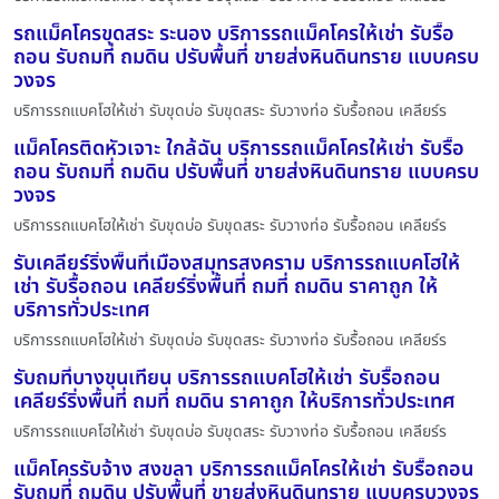
รถแม็คโครขุดสระ ระนอง บริการรถแม็คโครให้เช่า รับรื้อ
ถอน รับถมที่ ถมดิน ปรับพื้นที่ ขายส่งหินดินทราย แบบครบ
วงจร
บริการรถแบคโฮให้เช่า รับขุดบ่อ รับขุดสระ รับวางท่อ รับรื้อถอน เคลียร์ร
แม็คโครติดหัวเจาะ ใกล้ฉัน บริการรถแม็คโครให้เช่า รับรื้อ
ถอน รับถมที่ ถมดิน ปรับพื้นที่ ขายส่งหินดินทราย แบบครบ
วงจร
บริการรถแบคโฮให้เช่า รับขุดบ่อ รับขุดสระ รับวางท่อ รับรื้อถอน เคลียร์ร
รับเคลียร์ริ่งพื้นที่เมืองสมุทรสงคราม บริการรถแบคโฮให้
เช่า รับรื้อถอน เคลียร์ริ่งพื้นที่ ถมที่ ถมดิน ราคาถูก ให้
บริการทั่วประเทศ
บริการรถแบคโฮให้เช่า รับขุดบ่อ รับขุดสระ รับวางท่อ รับรื้อถอน เคลียร์ร
รับถมที่บางขุนเทียน บริการรถแบคโฮให้เช่า รับรื้อถอน
เคลียร์ริ่งพื้นที่ ถมที่ ถมดิน ราคาถูก ให้บริการทั่วประเทศ
บริการรถแบคโฮให้เช่า รับขุดบ่อ รับขุดสระ รับวางท่อ รับรื้อถอน เคลียร์ร
แม็คโครรับจ้าง สงขลา บริการรถแม็คโครให้เช่า รับรื้อถอน
รับถมที่ ถมดิน ปรับพื้นที่ ขายส่งหินดินทราย แบบครบวงจร