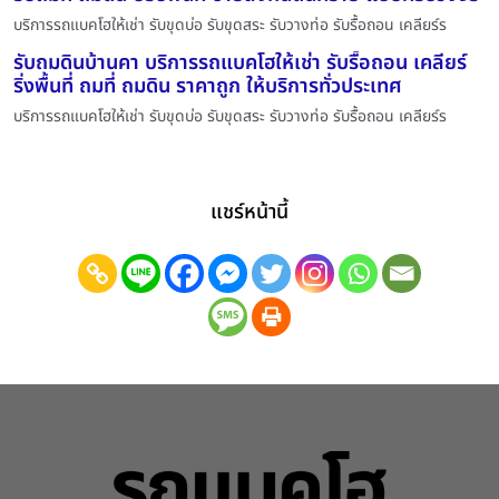
บริการรถแบคโฮให้เช่า รับขุดบ่อ รับขุดสระ รับวางท่อ รับรื้อถอน เคลียร์ร
รับถมดินบ้านคา บริการรถแบคโฮให้เช่า รับรื้อถอน เคลียร์
ริ่งพื้นที่ ถมที่ ถมดิน ราคาถูก ให้บริการทั่วประเทศ
บริการรถแบคโฮให้เช่า รับขุดบ่อ รับขุดสระ รับวางท่อ รับรื้อถอน เคลียร์ร
แชร์หน้านี้