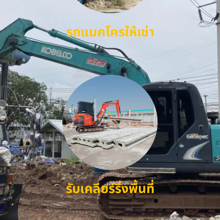
รถแมคโครให้เช่า
รับเคลียร์ริ่งพื้นที่