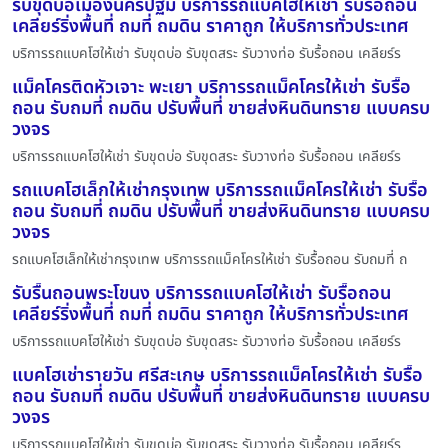
รับขุดบ่อเมืองนครปฐม บริการรถแบคโฮให้เช่า รับรื้อถอน
เคลียร์ริ่งพื้นที่ ถมที่ ถมดิน ราคาถูก ให้บริการทั่วประเทศ
บริการรถแบคโฮให้เช่า รับขุดบ่อ รับขุดสระ รับวางท่อ รับรื้อถอน เคลียร์ร
แม็คโครติดหัวเจาะ พะเยา บริการรถแม็คโครให้เช่า รับรื้อ
ถอน รับถมที่ ถมดิน ปรับพื้นที่ ขายส่งหินดินทราย แบบครบ
วงจร
บริการรถแบคโฮให้เช่า รับขุดบ่อ รับขุดสระ รับวางท่อ รับรื้อถอน เคลียร์ร
รถแบคโฮเล็กให้เช่ากรุงเทพ บริการรถแม็คโครให้เช่า รับรื้อ
ถอน รับถมที่ ถมดิน ปรับพื้นที่ ขายส่งหินดินทราย แบบครบ
วงจร
รถแบคโฮเล็กให้เช่ากรุงเทพ บริการรถแม็คโครให้เช่า รับรื้อถอน รับถมที่ ถ
รับรื้นถอนพระโขนง บริการรถแบคโฮให้เช่า รับรื้อถอน
เคลียร์ริ่งพื้นที่ ถมที่ ถมดิน ราคาถูก ให้บริการทั่วประเทศ
บริการรถแบคโฮให้เช่า รับขุดบ่อ รับขุดสระ รับวางท่อ รับรื้อถอน เคลียร์ร
แบคโฮเช่ารายวัน ศรีสะเกษ บริการรถแม็คโครให้เช่า รับรื้อ
ถอน รับถมที่ ถมดิน ปรับพื้นที่ ขายส่งหินดินทราย แบบครบ
วงจร
บริการรถแบคโฮให้เช่า รับขุดบ่อ รับขุดสระ รับวางท่อ รับรื้อถอน เคลียร์ร