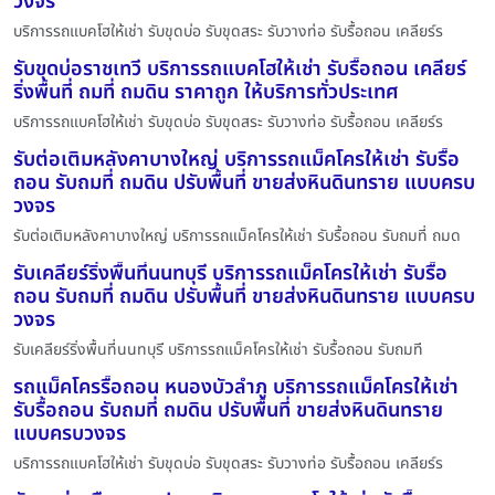
วงจร
บริการรถแบคโฮให้เช่า รับขุดบ่อ รับขุดสระ รับวางท่อ รับรื้อถอน เคลียร์ร
รับขุดบ่อราชเทวี บริการรถแบคโฮให้เช่า รับรื้อถอน เคลียร์
ริ่งพื้นที่ ถมที่ ถมดิน ราคาถูก ให้บริการทั่วประเทศ
บริการรถแบคโฮให้เช่า รับขุดบ่อ รับขุดสระ รับวางท่อ รับรื้อถอน เคลียร์ร
รับต่อเติมหลังคาบางใหญ่ บริการรถแม็คโครให้เช่า รับรื้อ
ถอน รับถมที่ ถมดิน ปรับพื้นที่ ขายส่งหินดินทราย แบบครบ
วงจร
รับต่อเติมหลังคาบางใหญ่ บริการรถแม็คโครให้เช่า รับรื้อถอน รับถมที่ ถมด
รับเคลียร์ริ่งพื้นที่นนทบุรี บริการรถแม็คโครให้เช่า รับรื้อ
ถอน รับถมที่ ถมดิน ปรับพื้นที่ ขายส่งหินดินทราย แบบครบ
วงจร
รับเคลียร์ริ่งพื้นที่นนทบุรี บริการรถแม็คโครให้เช่า รับรื้อถอน รับถมที
รถแม็คโครรื้อถอน หนองบัวลำภู บริการรถแม็คโครให้เช่า
รับรื้อถอน รับถมที่ ถมดิน ปรับพื้นที่ ขายส่งหินดินทราย
แบบครบวงจร
บริการรถแบคโฮให้เช่า รับขุดบ่อ รับขุดสระ รับวางท่อ รับรื้อถอน เคลียร์ร