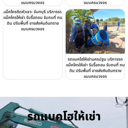
แบบครบวงจร
แบบครบวงจร
แม็คโครติดหัวเจาะ จันทบุรี บริการรถ
แม็คโครให้เช่า รับรื้อถอน รับถมที่ ถม
ดิน ปรับพื้นที่ ขายส่งหินดินทราย
แบบครบวงจร
รถแบคโฮให้เช่านครปฐม บริการรถ
แม็คโครให้เช่า รับรื้อถอน รับถมที่ ถม
ดิน ปรับพื้นที่ ขายส่งหินดินทราย
แบบครบวงจร
รถแบคโฮให้เช่า