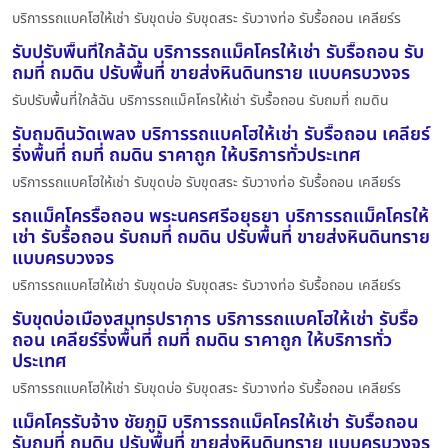
บริการรถแบคโฮให้เช่า รับขุดบ่อ รับขุดสระ รับวางท่อ รับรื้อถอน เคลียร์ร
รับปรับพื้นที่ใกล้ฉัน บริการรถแม็คโครให้เช่า รับรื้อถอน รับ
ถมที่ ถมดิน ปรับพื้นที่ ขายส่งหินดินทราย แบบครบวงจร
รับปรับพื้นที่ใกล้ฉัน บริการรถแม็คโครให้เช่า รับรื้อถอน รับถมที่ ถมดิน
รับถมดินวัดเพลง บริการรถแบคโฮให้เช่า รับรื้อถอน เคลียร์
ริ่งพื้นที่ ถมที่ ถมดิน ราคาถูก ให้บริการทั่วประเทศ
บริการรถแบคโฮให้เช่า รับขุดบ่อ รับขุดสระ รับวางท่อ รับรื้อถอน เคลียร์ร
รถแม็คโครรื้อถอน พระนครศรีอยุธยา บริการรถแม็คโครให้
เช่า รับรื้อถอน รับถมที่ ถมดิน ปรับพื้นที่ ขายส่งหินดินทราย
แบบครบวงจร
บริการรถแบคโฮให้เช่า รับขุดบ่อ รับขุดสระ รับวางท่อ รับรื้อถอน เคลียร์ร
รับขุดบ่อเมืองสมุทรปราการ บริการรถแบคโฮให้เช่า รับรื้อ
ถอน เคลียร์ริ่งพื้นที่ ถมที่ ถมดิน ราคาถูก ให้บริการทั่ว
ประเทศ
บริการรถแบคโฮให้เช่า รับขุดบ่อ รับขุดสระ รับวางท่อ รับรื้อถอน เคลียร์ร
แม็คโครรับจ้าง ชัยภูมิ บริการรถแม็คโครให้เช่า รับรื้อถอน
รับถมที่ ถมดิน ปรับพื้นที่ ขายส่งหินดินทราย แบบครบวงจร