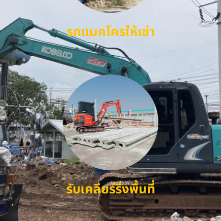
รถแมคโครให้เช่า
รับเคลียร์ริ่งพื้นที่