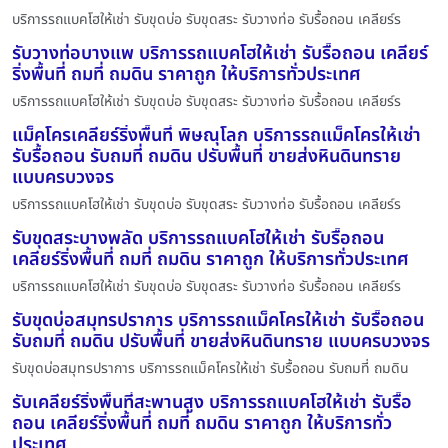
บริการรถแบคโฮให้เช่า รับขุดบ่อ รับขุดสระ รับวางท่อ รับรื้อถอน เคลียร์ร
รับวางท่อบางแพ บริการรถแบคโฮให้เช่า รับรื้อถอน เคลียร์
ริ่งพื้นที่ ถมที่ ถมดิน ราคาถูก ให้บริการทั่วประเทศ
บริการรถแบคโฮให้เช่า รับขุดบ่อ รับขุดสระ รับวางท่อ รับรื้อถอน เคลียร์ร
แม็คโครเคลียร์ริ่งพื้นที่ พิษณุโลก บริการรถแม็คโครให้เช่า
รับรื้อถอน รับถมที่ ถมดิน ปรับพื้นที่ ขายส่งหินดินทราย
แบบครบวงจร
บริการรถแบคโฮให้เช่า รับขุดบ่อ รับขุดสระ รับวางท่อ รับรื้อถอน เคลียร์ร
รับขุดสระบางพลัด บริการรถแบคโฮให้เช่า รับรื้อถอน
เคลียร์ริ่งพื้นที่ ถมที่ ถมดิน ราคาถูก ให้บริการทั่วประเทศ
บริการรถแบคโฮให้เช่า รับขุดบ่อ รับขุดสระ รับวางท่อ รับรื้อถอน เคลียร์ร
รับขุดบ่อสมุทรปราการ บริการรถแม็คโครให้เช่า รับรื้อถอน
รับถมที่ ถมดิน ปรับพื้นที่ ขายส่งหินดินทราย แบบครบวงจร
รับขุดบ่อสมุทรปราการ บริการรถแม็คโครให้เช่า รับรื้อถอน รับถมที่ ถมดิน
รับเคลียร์ริ่งพื้นที่สะพานสูง บริการรถแบคโฮให้เช่า รับรื้อ
ถอน เคลียร์ริ่งพื้นที่ ถมที่ ถมดิน ราคาถูก ให้บริการทั่ว
ประเทศ