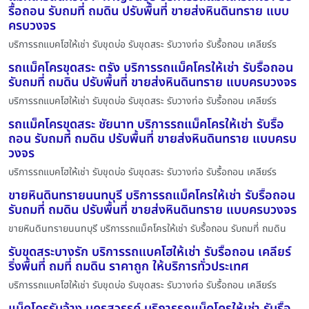
รื้อถอน รับถมที่ ถมดิน ปรับพื้นที่ ขายส่งหินดินทราย แบบ
ครบวงจร
บริการรถแบคโฮให้เช่า รับขุดบ่อ รับขุดสระ รับวางท่อ รับรื้อถอน เคลียร์ร
รถแม็คโครขุดสระ ตรัง บริการรถแม็คโครให้เช่า รับรื้อถอน
รับถมที่ ถมดิน ปรับพื้นที่ ขายส่งหินดินทราย แบบครบวงจร
บริการรถแบคโฮให้เช่า รับขุดบ่อ รับขุดสระ รับวางท่อ รับรื้อถอน เคลียร์ร
รถแม็คโครขุดสระ ชัยนาท บริการรถแม็คโครให้เช่า รับรื้อ
ถอน รับถมที่ ถมดิน ปรับพื้นที่ ขายส่งหินดินทราย แบบครบ
วงจร
บริการรถแบคโฮให้เช่า รับขุดบ่อ รับขุดสระ รับวางท่อ รับรื้อถอน เคลียร์ร
ขายหินดินทรายนนทบุรี บริการรถแม็คโครให้เช่า รับรื้อถอน
รับถมที่ ถมดิน ปรับพื้นที่ ขายส่งหินดินทราย แบบครบวงจร
ขายหินดินทรายนนทบุรี บริการรถแม็คโครให้เช่า รับรื้อถอน รับถมที่ ถมดิน
รับขุดสระบางรัก บริการรถแบคโฮให้เช่า รับรื้อถอน เคลียร์
ริ่งพื้นที่ ถมที่ ถมดิน ราคาถูก ให้บริการทั่วประเทศ
บริการรถแบคโฮให้เช่า รับขุดบ่อ รับขุดสระ รับวางท่อ รับรื้อถอน เคลียร์ร
แม็คโครรับจ้าง นครสวรรค์ บริการรถแม็คโครให้เช่า รับรื้อ