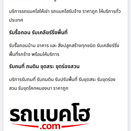
บริการรถแบคโฮให้เช่า รถแบคโฮรับจ้าง ราคาถูก ให้บริการทั่ว
ประเทศ
รับรื้อถอน รับเคลียร์ริ่งพื้นที่
รับรื้อถอนบ้าน อาคาร และ สิ่งปลูกสร้างทุกชนิด รับเคลียร์ริ่ง
พื้นที่รกร้าง พร้อมให้บริการ
รับถมที่ ถมดิน ขุดสระ ขุดร่องสวน
บริการรับถมที่ รับถมดิน รับปรับพื้นที่ รับขุดสระ รับขุดร่อง
สวน รับขุดโคกหนองนา ราคาถูก