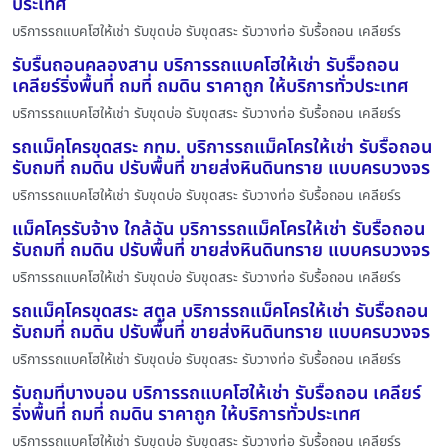
ประเทศ
บริการรถแบคโฮให้เช่า รับขุดบ่อ รับขุดสระ รับวางท่อ รับรื้อถอน เคลียร์ร
รับรื้นถอนคลองสาน บริการรถแบคโฮให้เช่า รับรื้อถอน
เคลียร์ริ่งพื้นที่ ถมที่ ถมดิน ราคาถูก ให้บริการทั่วประเทศ
บริการรถแบคโฮให้เช่า รับขุดบ่อ รับขุดสระ รับวางท่อ รับรื้อถอน เคลียร์ร
รถแม็คโครขุดสระ กทม. บริการรถแม็คโครให้เช่า รับรื้อถอน
รับถมที่ ถมดิน ปรับพื้นที่ ขายส่งหินดินทราย แบบครบวงจร
บริการรถแบคโฮให้เช่า รับขุดบ่อ รับขุดสระ รับวางท่อ รับรื้อถอน เคลียร์ร
แม็คโครรับจ้าง ใกล้ฉัน บริการรถแม็คโครให้เช่า รับรื้อถอน
รับถมที่ ถมดิน ปรับพื้นที่ ขายส่งหินดินทราย แบบครบวงจร
บริการรถแบคโฮให้เช่า รับขุดบ่อ รับขุดสระ รับวางท่อ รับรื้อถอน เคลียร์ร
รถแม็คโครขุดสระ สตูล บริการรถแม็คโครให้เช่า รับรื้อถอน
รับถมที่ ถมดิน ปรับพื้นที่ ขายส่งหินดินทราย แบบครบวงจร
บริการรถแบคโฮให้เช่า รับขุดบ่อ รับขุดสระ รับวางท่อ รับรื้อถอน เคลียร์ร
รับถมที่บางบอน บริการรถแบคโฮให้เช่า รับรื้อถอน เคลียร์
ริ่งพื้นที่ ถมที่ ถมดิน ราคาถูก ให้บริการทั่วประเทศ
บริการรถแบคโฮให้เช่า รับขุดบ่อ รับขุดสระ รับวางท่อ รับรื้อถอน เคลียร์ร