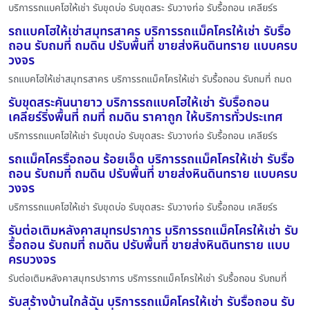
บริการรถแบคโฮให้เช่า รับขุดบ่อ รับขุดสระ รับวางท่อ รับรื้อถอน เคลียร์ร
รถแบคโฮให้เช่าสมุทรสาคร บริการรถแม็คโครให้เช่า รับรื้อ
ถอน รับถมที่ ถมดิน ปรับพื้นที่ ขายส่งหินดินทราย แบบครบ
วงจร
รถแบคโฮให้เช่าสมุทรสาคร บริการรถแม็คโครให้เช่า รับรื้อถอน รับถมที่ ถมด
รับขุดสระคันนายาว บริการรถแบคโฮให้เช่า รับรื้อถอน
เคลียร์ริ่งพื้นที่ ถมที่ ถมดิน ราคาถูก ให้บริการทั่วประเทศ
บริการรถแบคโฮให้เช่า รับขุดบ่อ รับขุดสระ รับวางท่อ รับรื้อถอน เคลียร์ร
รถแม็คโครรื้อถอน ร้อยเอ็ด บริการรถแม็คโครให้เช่า รับรื้อ
ถอน รับถมที่ ถมดิน ปรับพื้นที่ ขายส่งหินดินทราย แบบครบ
วงจร
บริการรถแบคโฮให้เช่า รับขุดบ่อ รับขุดสระ รับวางท่อ รับรื้อถอน เคลียร์ร
รับต่อเติมหลังคาสมุทรปราการ บริการรถแม็คโครให้เช่า รับ
รื้อถอน รับถมที่ ถมดิน ปรับพื้นที่ ขายส่งหินดินทราย แบบ
ครบวงจร
รับต่อเติมหลังคาสมุทรปราการ บริการรถแม็คโครให้เช่า รับรื้อถอน รับถมที่
รับสร้างบ้านใกล้ฉัน บริการรถแม็คโครให้เช่า รับรื้อถอน รับ