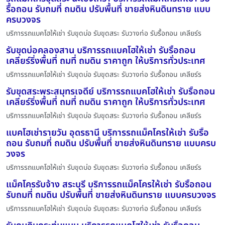
รื้อถอน รับถมที่ ถมดิน ปรับพื้นที่ ขายส่งหินดินทราย แบบ
ครบวงจร
บริการรถแบคโฮให้เช่า รับขุดบ่อ รับขุดสระ รับวางท่อ รับรื้อถอน เคลียร์ร
รับขุดบ่อคลองสาน บริการรถแบคโฮให้เช่า รับรื้อถอน
เคลียร์ริ่งพื้นที่ ถมที่ ถมดิน ราคาถูก ให้บริการทั่วประเทศ
บริการรถแบคโฮให้เช่า รับขุดบ่อ รับขุดสระ รับวางท่อ รับรื้อถอน เคลียร์ร
รับขุดสระพระสมุทรเจดีย์ บริการรถแบคโฮให้เช่า รับรื้อถอน
เคลียร์ริ่งพื้นที่ ถมที่ ถมดิน ราคาถูก ให้บริการทั่วประเทศ
บริการรถแบคโฮให้เช่า รับขุดบ่อ รับขุดสระ รับวางท่อ รับรื้อถอน เคลียร์ร
แบคโฮเช่ารายวัน อุดรธานี บริการรถแม็คโครให้เช่า รับรื้อ
ถอน รับถมที่ ถมดิน ปรับพื้นที่ ขายส่งหินดินทราย แบบครบ
วงจร
บริการรถแบคโฮให้เช่า รับขุดบ่อ รับขุดสระ รับวางท่อ รับรื้อถอน เคลียร์ร
แม็คโครรับจ้าง สระบุรี บริการรถแม็คโครให้เช่า รับรื้อถอน
รับถมที่ ถมดิน ปรับพื้นที่ ขายส่งหินดินทราย แบบครบวงจร
บริการรถแบคโฮให้เช่า รับขุดบ่อ รับขุดสระ รับวางท่อ รับรื้อถอน เคลียร์ร