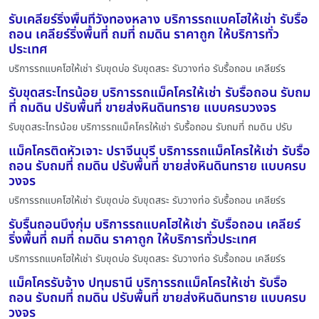
รับเคลียร์ริ่งพื้นที่วังทองหลาง บริการรถแบคโฮให้เช่า รับรื้อ
ถอน เคลียร์ริ่งพื้นที่ ถมที่ ถมดิน ราคาถูก ให้บริการทั่ว
ประเทศ
บริการรถแบคโฮให้เช่า รับขุดบ่อ รับขุดสระ รับวางท่อ รับรื้อถอน เคลียร์ร
รับขุดสระไทรน้อย บริการรถแม็คโครให้เช่า รับรื้อถอน รับถม
ที่ ถมดิน ปรับพื้นที่ ขายส่งหินดินทราย แบบครบวงจร
รับขุดสระไทรน้อย บริการรถแม็คโครให้เช่า รับรื้อถอน รับถมที่ ถมดิน ปรับ
แม็คโครติดหัวเจาะ ปราจีนบุรี บริการรถแม็คโครให้เช่า รับรื้อ
ถอน รับถมที่ ถมดิน ปรับพื้นที่ ขายส่งหินดินทราย แบบครบ
วงจร
บริการรถแบคโฮให้เช่า รับขุดบ่อ รับขุดสระ รับวางท่อ รับรื้อถอน เคลียร์ร
รับรื้นถอนบึงกุ่ม บริการรถแบคโฮให้เช่า รับรื้อถอน เคลียร์
ริ่งพื้นที่ ถมที่ ถมดิน ราคาถูก ให้บริการทั่วประเทศ
บริการรถแบคโฮให้เช่า รับขุดบ่อ รับขุดสระ รับวางท่อ รับรื้อถอน เคลียร์ร
แม็คโครรับจ้าง ปทุมธานี บริการรถแม็คโครให้เช่า รับรื้อ
ถอน รับถมที่ ถมดิน ปรับพื้นที่ ขายส่งหินดินทราย แบบครบ
วงจร