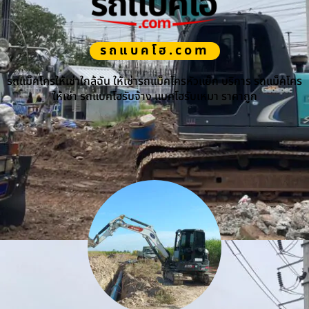
รถแบคโฮ.com
รถแม็คโครให้เช่าใกล้ฉัน ให้เช่ารถแม็คโครหัวแย็ก บริการ รถแม็คโคร
ให้เช่า รถแบคโฮรับจ้าง แบคโฮรับเหมา ราคาถูก