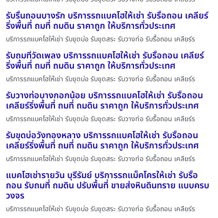
รับรื้นถอนบางรัก บริการรถแบคโฮให้เช่า รับรื้อถอน เคลียร์
ริ่งพื้นที่ ถมที่ ถมดิน ราคาถูก ให้บริการทั่วประเทศ
บริการรถแบคโฮให้เช่า รับขุดบ่อ รับขุดสระ รับวางท่อ รับรื้อถอน เคลียร์ร
รับถมที่วัดเพลง บริการรถแบคโฮให้เช่า รับรื้อถอน เคลียร์
ริ่งพื้นที่ ถมที่ ถมดิน ราคาถูก ให้บริการทั่วประเทศ
บริการรถแบคโฮให้เช่า รับขุดบ่อ รับขุดสระ รับวางท่อ รับรื้อถอน เคลียร์ร
รับวางท่อบางกอกน้อย บริการรถแบคโฮให้เช่า รับรื้อถอน
เคลียร์ริ่งพื้นที่ ถมที่ ถมดิน ราคาถูก ให้บริการทั่วประเทศ
บริการรถแบคโฮให้เช่า รับขุดบ่อ รับขุดสระ รับวางท่อ รับรื้อถอน เคลียร์ร
รับขุดบ่อวังทองหลาง บริการรถแบคโฮให้เช่า รับรื้อถอน
เคลียร์ริ่งพื้นที่ ถมที่ ถมดิน ราคาถูก ให้บริการทั่วประเทศ
บริการรถแบคโฮให้เช่า รับขุดบ่อ รับขุดสระ รับวางท่อ รับรื้อถอน เคลียร์ร
แบคโฮเช่ารายวัน บุรีรัมย์ บริการรถแม็คโครให้เช่า รับรื้อ
ถอน รับถมที่ ถมดิน ปรับพื้นที่ ขายส่งหินดินทราย แบบครบ
วงจร
บริการรถแบคโฮให้เช่า รับขุดบ่อ รับขุดสระ รับวางท่อ รับรื้อถอน เคลียร์ร