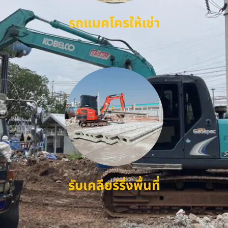
รถแมคโครให้เช่า
รับเคลียร์ริ่งพื้นที่