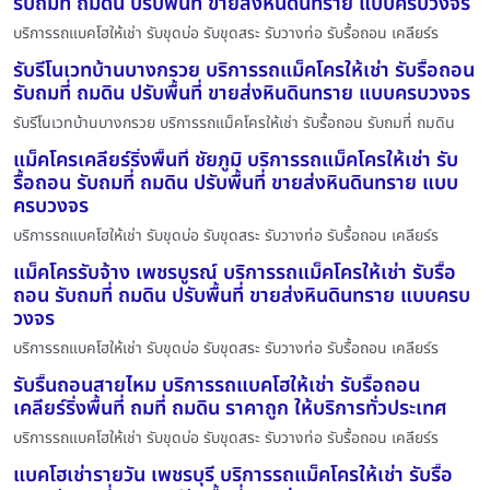
รับถมที่ ถมดิน ปรับพื้นที่ ขายส่งหินดินทราย แบบครบวงจร
บริการรถแบคโฮให้เช่า รับขุดบ่อ รับขุดสระ รับวางท่อ รับรื้อถอน เคลียร์ร
รับรีโนเวทบ้านบางกรวย บริการรถแม็คโครให้เช่า รับรื้อถอน
รับถมที่ ถมดิน ปรับพื้นที่ ขายส่งหินดินทราย แบบครบวงจร
รับรีโนเวทบ้านบางกรวย บริการรถแม็คโครให้เช่า รับรื้อถอน รับถมที่ ถมดิน
แม็คโครเคลียร์ริ่งพื้นที่ ชัยภูมิ บริการรถแม็คโครให้เช่า รับ
รื้อถอน รับถมที่ ถมดิน ปรับพื้นที่ ขายส่งหินดินทราย แบบ
ครบวงจร
บริการรถแบคโฮให้เช่า รับขุดบ่อ รับขุดสระ รับวางท่อ รับรื้อถอน เคลียร์ร
แม็คโครรับจ้าง เพชรบูรณ์ บริการรถแม็คโครให้เช่า รับรื้อ
ถอน รับถมที่ ถมดิน ปรับพื้นที่ ขายส่งหินดินทราย แบบครบ
วงจร
บริการรถแบคโฮให้เช่า รับขุดบ่อ รับขุดสระ รับวางท่อ รับรื้อถอน เคลียร์ร
รับรื้นถอนสายไหม บริการรถแบคโฮให้เช่า รับรื้อถอน
เคลียร์ริ่งพื้นที่ ถมที่ ถมดิน ราคาถูก ให้บริการทั่วประเทศ
บริการรถแบคโฮให้เช่า รับขุดบ่อ รับขุดสระ รับวางท่อ รับรื้อถอน เคลียร์ร
แบคโฮเช่ารายวัน เพชรบุรี บริการรถแม็คโครให้เช่า รับรื้อ