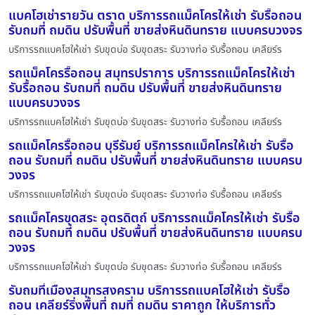
แบคโฮเช่ารายวัน ตราด บริการรถแม็คโครให้เช่า รับรื้อถอน
รับถมที่ ถมดิน ปรับพื้นที่ ขายส่งหินดินทราย แบบครบวงจร
บริการรถแบคโฮให้เช่า รับขุดบ่อ รับขุดสระ รับวางท่อ รับรื้อถอน เคลียร์ร
รถแม็คโครรื้อถอน สมุทรปราการ บริการรถแม็คโครให้เช่า
รับรื้อถอน รับถมที่ ถมดิน ปรับพื้นที่ ขายส่งหินดินทราย
แบบครบวงจร
บริการรถแบคโฮให้เช่า รับขุดบ่อ รับขุดสระ รับวางท่อ รับรื้อถอน เคลียร์ร
รถแม็คโครรื้อถอน บุรีรัมย์ บริการรถแม็คโครให้เช่า รับรื้อ
ถอน รับถมที่ ถมดิน ปรับพื้นที่ ขายส่งหินดินทราย แบบครบ
วงจร
บริการรถแบคโฮให้เช่า รับขุดบ่อ รับขุดสระ รับวางท่อ รับรื้อถอน เคลียร์ร
รถแม็คโครขุดสระ อุตรดิตถ์ บริการรถแม็คโครให้เช่า รับรื้อ
ถอน รับถมที่ ถมดิน ปรับพื้นที่ ขายส่งหินดินทราย แบบครบ
วงจร
บริการรถแบคโฮให้เช่า รับขุดบ่อ รับขุดสระ รับวางท่อ รับรื้อถอน เคลียร์ร
รับถมที่เมืองสมุทรสงคราม บริการรถแบคโฮให้เช่า รับรื้อ
ถอน เคลียร์ริ่งพื้นที่ ถมที่ ถมดิน ราคาถูก ให้บริการทั่ว