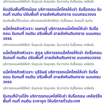
บริการรถแบคโฮให้เช่า รับขุดบ่อ รับขุดสระ รับวางท่อ รับรื้อถอน เคลียร์ร
รับปรับพื้นที่ไทรน้อย บริการรถแม็คโครให้เช่า รับรื้อถอน รับ
ถมที่ ถมดิน ปรับพื้นที่ ขายส่งหินดินทราย แบบครบวงจร
รับปรับพื้นที่ไทรน้อย บริการรถแม็คโครให้เช่า รับรื้อถอน รับถมที่ ถมดิน
แม็คโครติดหัวเจาะ นนทบุรี บริการรถแม็คโครให้เช่า รับรื้อ
ถอน รับถมที่ ถมดิน ปรับพื้นที่ ขายส่งหินดินทราย แบบครบ
วงจร
บริการรถแบคโฮให้เช่า รับขุดบ่อ รับขุดสระ รับวางท่อ รับรื้อถอน เคลียร์ร
แม็คโครติดหัวเจาะ สตูล บริการรถแม็คโครให้เช่า รับรื้อถอน
รับถมที่ ถมดิน ปรับพื้นที่ ขายส่งหินดินทราย แบบครบวงจร
บริการรถแบคโฮให้เช่า รับขุดบ่อ รับขุดสระ รับวางท่อ รับรื้อถอน เคลียร์ร
แม็คโครติดหัวเจาะ บุรีรัมย์ บริการรถแม็คโครให้เช่า รับรื้อ
ถอน รับถมที่ ถมดิน ปรับพื้นที่ ขายส่งหินดินทราย แบบครบ
วงจร
บริการรถแบคโฮให้เช่า รับขุดบ่อ รับขุดสระ รับวางท่อ รับรื้อถอน เคลียร์ร
รับถมที่บ้านโป่ง บริการรถแบคโฮให้เช่า รับรื้อถอน เคลียร์ริ่ง
พื้นที่ ถมที่ ถมดิน ราคาถูก ให้บริการทั่วประเทศ