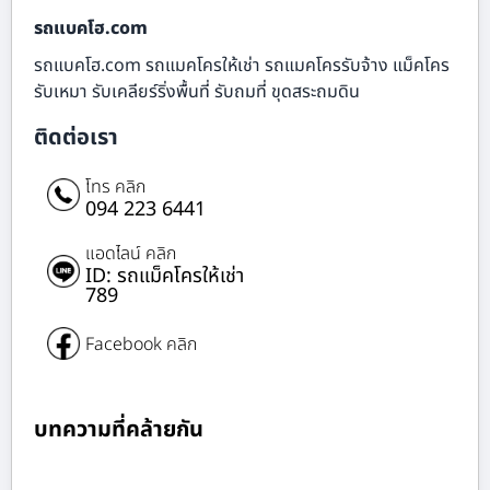
รถแบคโฮ.com
รถแบคโฮ.com รถแมคโครให้เช่า รถแมคโครรับจ้าง แม็คโคร
รับเหมา รับเคลียร์ริ่งพื้นที่ รับถมที่ ขุดสระถมดิน
ติดต่อเรา
โทร คลิก
094 223 6441
แอดไลน์ คลิก
ID: รถแม็คโครให้เช่า
789
Facebook คลิก
บทความที่คล้ายกัน