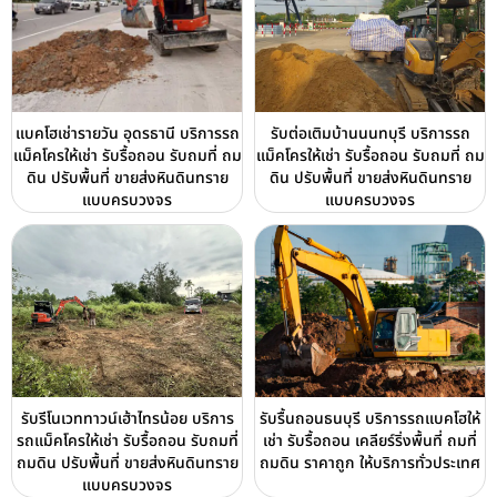
แบคโฮเช่ารายวัน อุดรธานี บริการรถ
รับต่อเติมบ้านนนทบุรี บริการรถ
แม็คโครให้เช่า รับรื้อถอน รับถมที่ ถม
แม็คโครให้เช่า รับรื้อถอน รับถมที่ ถม
ดิน ปรับพื้นที่ ขายส่งหินดินทราย
ดิน ปรับพื้นที่ ขายส่งหินดินทราย
แบบครบวงจร
แบบครบวงจร
รับรีโนเวททาวน์เฮ้าไทรน้อย บริการ
รับรื้นถอนธนบุรี บริการรถแบคโฮให้
รถแม็คโครให้เช่า รับรื้อถอน รับถมที่
เช่า รับรื้อถอน เคลียร์ริ่งพื้นที่ ถมที่
ถมดิน ปรับพื้นที่ ขายส่งหินดินทราย
ถมดิน ราคาถูก ให้บริการทั่วประเทศ
แบบครบวงจร