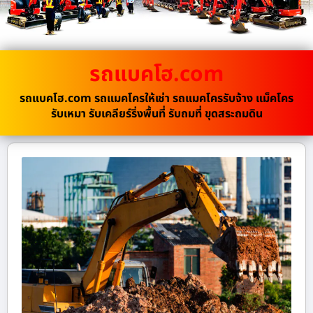
รถแบคโฮ.com
รถแบคโฮ.com รถแมคโครให้เช่า รถแมคโครรับจ้าง แม็คโคร
รับเหมา รับเคลียร์ริ่งพื้นที่ รับถมที่ ขุดสระถมดิน