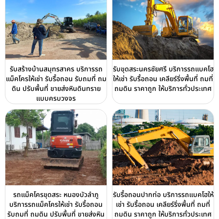
รับสร้างบ้านสมุทรสาคร บริการรถ
รับขุดสระนครชัยศรี บริการรถแบคโฮ
แม็คโครให้เช่า รับรื้อถอน รับถมที่ ถม
ให้เช่า รับรื้อถอน เคลียร์ริ่งพื้นที่ ถมที่
ดิน ปรับพื้นที่ ขายส่งหินดินทราย
ถมดิน ราคาถูก ให้บริการทั่วประเทศ
แบบครบวงจร
รถแม็คโครขุดสระ หนองบัวลำภู
รับรื้อถอนปากท่อ บริการรถแบคโฮให้
บริการรถแม็คโครให้เช่า รับรื้อถอน
เช่า รับรื้อถอน เคลียร์ริ่งพื้นที่ ถมที่
รับถมที่ ถมดิน ปรับพื้นที่ ขายส่งหิน
ถมดิน ราคาถูก ให้บริการทั่วประเทศ