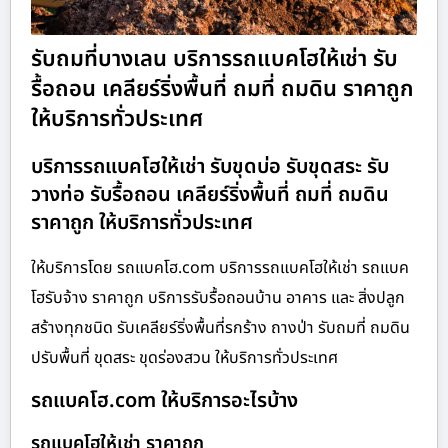
รับถมที่บางเลน บริการรถแบคโฮให้เช่า รับ
รื้อถอน เคลียร์ริ่งพื้นที่ ถมที่ ถมดิน ราคาถูก
ให้บริการทั่วประเทศ
บริการรถแบคโฮให้เช่า รับขุดบ่อ รับขุดสระ รับ
วางท่อ รับรื้อถอน เคลียร์ริ่งพื้นที่ ถมที่ ถมดิน
ราคาถูก ให้บริการทั่วประเทศ
ให้บริการโดย รถแบคโฮ.com บริการรถแบคโฮให้เช่า รถแบค
โฮรับจ้าง ราคาถูก บริการรับรื้อถอนบ้าน อาคาร และ สิ่งปลูก
สร้างทุกชนิด รับเคลียร์ริ่งพื้นที่รกร้าง ถางป่า รับถมที่ ถมดิน
ปรับพื้นที่ ขุดสระ ขุดร่องสวน ให้บริการทั่วประเทศ
รถแบคโฮ.com ให้บริการอะไรบ้าง
รถแบคโฮให้เช่า ราคาถูก