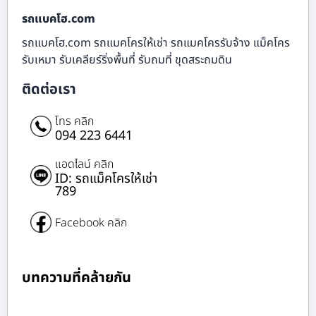
รถแบคโฮ.com
รถแบคโฮ.com รถแมคโครให้เช่า รถแมคโครรับจ้าง แม็คโคร
รับเหมา รับเคลียร์ริ่งพื้นที่ รับถมที่ ขุดสระถมดิน
ติดต่อเรา
โทร คลิก
094 223 6441
แอดไลน์ คลิก
ID: รถแม็คโครให้เช่า
789
Facebook คลิก
บทความที่คล้ายกัน