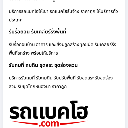
บริการรถแบคโฮให้เช่า รถแบคโฮรับจ้าง ราคาถูก ให้บริการทั่ว
ประเทศ
รับรื้อถอน รับเคลียร์ริ่งพื้นที่
รับรื้อถอนบ้าน อาคาร และ สิ่งปลูกสร้างทุกชนิด รับเคลียร์ริ่ง
พื้นที่รกร้าง พร้อมให้บริการ
รับถมที่ ถมดิน ขุดสระ ขุดร่องสวน
บริการรับถมที่ รับถมดิน รับปรับพื้นที่ รับขุดสระ รับขุดร่อง
สวน รับขุดโคกหนองนา ราคาถูก