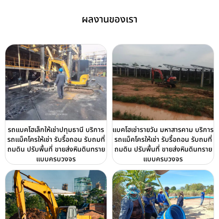
ผลงานของเรา
รถแบคโฮเล็กให้เช่าปทุมธานี บริการ
แบคโฮเช่ารายวัน มหาสารคาม บริการ
รถแม็คโครให้เช่า รับรื้อถอน รับถมที่
รถแม็คโครให้เช่า รับรื้อถอน รับถมที่
ถมดิน ปรับพื้นที่ ขายส่งหินดินทราย
ถมดิน ปรับพื้นที่ ขายส่งหินดินทราย
แบบครบวงจร
แบบครบวงจร