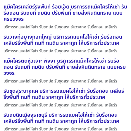
แม็คโครเคลียร์ริ่งพื้นที่ ร้อยเอ็ด บริการรถแม็คโครให้เช่า รับ
รื้อถอน รับถมที่ ถมดิน ปรับพื้นที่ ขายส่งหินดินทราย แบบ
ครบวงจร
บริการรถแบคโฮให้เช่า รับขุดบ่อ รับขุดสระ รับวางท่อ รับรื้อถอน เคลียร์ร
รับวางท่อบางกอกใหญ่ บริการรถแบคโฮให้เช่า รับรื้อถอน
เคลียร์ริ่งพื้นที่ ถมที่ ถมดิน ราคาถูก ให้บริการทั่วประเทศ
บริการรถแบคโฮให้เช่า รับขุดบ่อ รับขุดสระ รับวางท่อ รับรื้อถอน เคลียร์ร
แม็คโครติดหัวเจาะ พังงา บริการรถแม็คโครให้เช่า รับรื้อ
ถอน รับถมที่ ถมดิน ปรับพื้นที่ ขายส่งหินดินทราย แบบครบ
วงจร
บริการรถแบคโฮให้เช่า รับขุดบ่อ รับขุดสระ รับวางท่อ รับรื้อถอน เคลียร์ร
รับขุดสระบางแค บริการรถแบคโฮให้เช่า รับรื้อถอน เคลียร์
ริ่งพื้นที่ ถมที่ ถมดิน ราคาถูก ให้บริการทั่วประเทศ
บริการรถแบคโฮให้เช่า รับขุดบ่อ รับขุดสระ รับวางท่อ รับรื้อถอน เคลียร์ร
รับถมดินเมืองราชบุรี บริการรถแบคโฮให้เช่า รับรื้อถอน
เคลียร์ริ่งพื้นที่ ถมที่ ถมดิน ราคาถูก ให้บริการทั่วประเทศ
บริการรถแบคโฮให้เช่า รับขุดบ่อ รับขุดสระ รับวางท่อ รับรื้อถอน เคลียร์ร