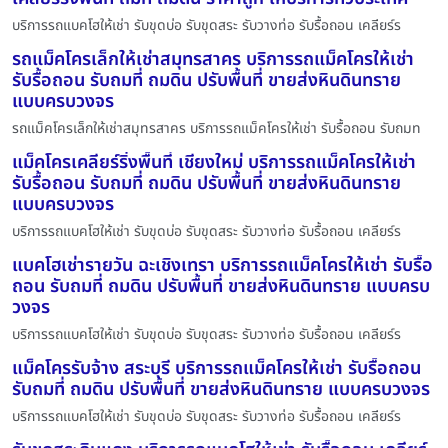
บริการรถแบคโฮให้เช่า รับขุดบ่อ รับขุดสระ รับวางท่อ รับรื้อถอน เคลียร์ร
รถแม็คโครเล็กให้เช่าสมุทรสาคร บริการรถแม็คโครให้เช่า
รับรื้อถอน รับถมที่ ถมดิน ปรับพื้นที่ ขายส่งหินดินทราย
แบบครบวงจร
รถแม็คโครเล็กให้เช่าสมุทรสาคร บริการรถแม็คโครให้เช่า รับรื้อถอน รับถมท
แม็คโครเคลียร์ริ่งพื้นที่ เชียงใหม่ บริการรถแม็คโครให้เช่า
รับรื้อถอน รับถมที่ ถมดิน ปรับพื้นที่ ขายส่งหินดินทราย
แบบครบวงจร
บริการรถแบคโฮให้เช่า รับขุดบ่อ รับขุดสระ รับวางท่อ รับรื้อถอน เคลียร์ร
แบคโฮเช่ารายวัน ฉะเชิงเทรา บริการรถแม็คโครให้เช่า รับรื้อ
ถอน รับถมที่ ถมดิน ปรับพื้นที่ ขายส่งหินดินทราย แบบครบ
วงจร
บริการรถแบคโฮให้เช่า รับขุดบ่อ รับขุดสระ รับวางท่อ รับรื้อถอน เคลียร์ร
แม็คโครรับจ้าง สระบุรี บริการรถแม็คโครให้เช่า รับรื้อถอน
รับถมที่ ถมดิน ปรับพื้นที่ ขายส่งหินดินทราย แบบครบวงจร
บริการรถแบคโฮให้เช่า รับขุดบ่อ รับขุดสระ รับวางท่อ รับรื้อถอน เคลียร์ร