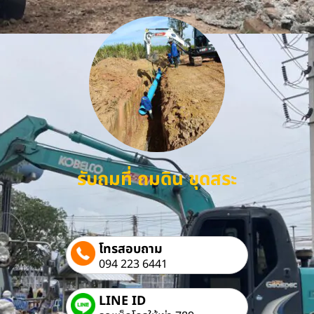
รับถมที่ ถมดิน ขุดสระ
โทรสอบถาม
094 223 6441
LINE ID