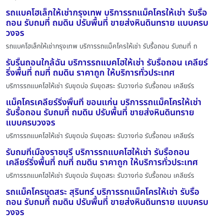
รถแบคโฮเล็กให้เช่ากรุงเทพ บริการรถแม็คโครให้เช่า รับรื้อ
ถอน รับถมที่ ถมดิน ปรับพื้นที่ ขายส่งหินดินทราย แบบครบ
วงจร
รถแบคโฮเล็กให้เช่ากรุงเทพ บริการรถแม็คโครให้เช่า รับรื้อถอน รับถมที่ ถ
รับรื้นถอนใกล้ฉัน บริการรถแบคโฮให้เช่า รับรื้อถอน เคลียร์
ริ่งพื้นที่ ถมที่ ถมดิน ราคาถูก ให้บริการทั่วประเทศ
บริการรถแบคโฮให้เช่า รับขุดบ่อ รับขุดสระ รับวางท่อ รับรื้อถอน เคลียร์ร
แม็คโครเคลียร์ริ่งพื้นที่ ขอนแก่น บริการรถแม็คโครให้เช่า
รับรื้อถอน รับถมที่ ถมดิน ปรับพื้นที่ ขายส่งหินดินทราย
แบบครบวงจร
บริการรถแบคโฮให้เช่า รับขุดบ่อ รับขุดสระ รับวางท่อ รับรื้อถอน เคลียร์ร
รับถมที่เมืองราชบุรี บริการรถแบคโฮให้เช่า รับรื้อถอน
เคลียร์ริ่งพื้นที่ ถมที่ ถมดิน ราคาถูก ให้บริการทั่วประเทศ
บริการรถแบคโฮให้เช่า รับขุดบ่อ รับขุดสระ รับวางท่อ รับรื้อถอน เคลียร์ร
รถแม็คโครขุดสระ สุรินทร์ บริการรถแม็คโครให้เช่า รับรื้อ
ถอน รับถมที่ ถมดิน ปรับพื้นที่ ขายส่งหินดินทราย แบบครบ
วงจร