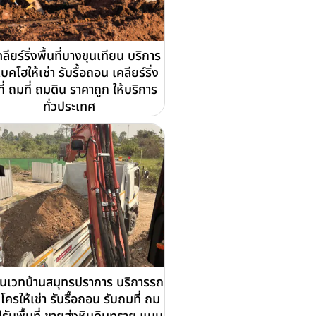
คลียร์ริ่งพื้นที่บางขุนเทียน บริการ
คโฮให้เช่า รับรื้อถอน เคลียร์ริ่ง
ที่ ถมที่ ถมดิน ราคาถูก ให้บริการ
ทั่วประเทศ
ีโนเวทบ้านสมุทรปราการ บริการรถ
โครให้เช่า รับรื้อถอน รับถมที่ ถม