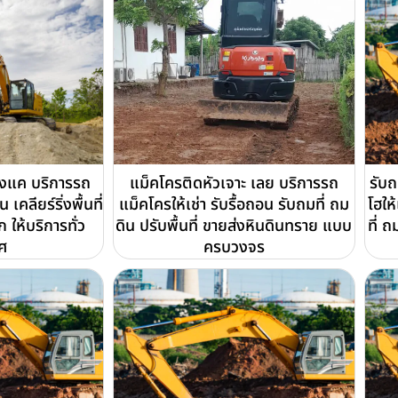
่บางแค บริการรถ
แม็คโครติดหัวเจาะ เลย บริการรถ
รับ
 เคลียร์ริ่งพื้นที่
แม็คโครให้เช่า รับรื้อถอน รับถมที่ ถม
โฮให้
 ให้บริการทั่ว
ดิน ปรับพื้นที่ ขายส่งหินดินทราย แบบ
ที่ 
ศ
ครบวงจร