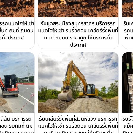
ารรถแบคโฮให้เช่า
รับขุดสระเมืองสมุทรสาคร บริการรถ
รับเ
ื้นที่ ถมที่ ถมดิน
แบคโฮให้เช่า รับรื้อถอน เคลียร์ริ่งพื้นที่
รถแบ
รทั่วประเทศ
ถมที่ ถมดิน ราคาถูก ให้บริการทั่ว
พื้น
ประเทศ
ล้ฉัน บริการรถ
รับเคลียร์ริ่งพื้นที่สวนหลวง บริการรถ
รับร
อถอน รับถมที่ ถม
แบคโฮให้เช่า รับรื้อถอน เคลียร์ริ่งพื้นที่
แม็ค