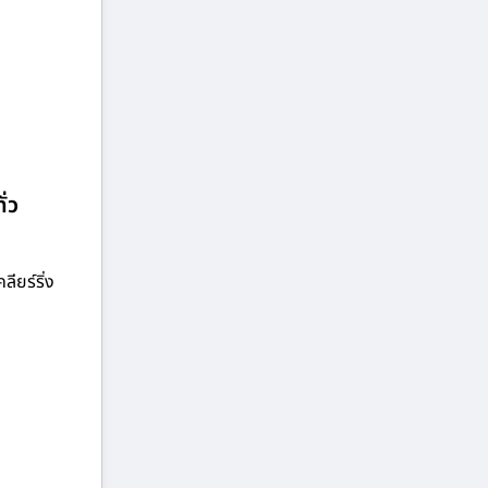
ั่ว
ียร์ริ่ง