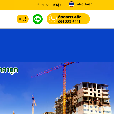
LANGUAGE
ติดต่อเรา
เข้าสู่ระบบ
ติดต่อเรา คลิก
เมนู
094 223 6441