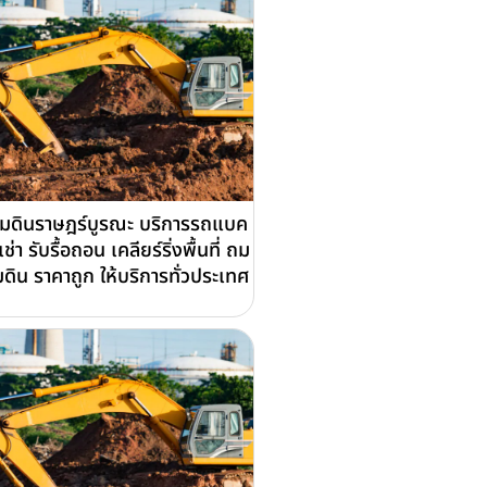
ถมดินราษฎร์บูรณะ บริการรถแบค
เช่า รับรื้อถอน เคลียร์ริ่งพื้นที่ ถม
ถมดิน ราคาถูก ให้บริการทั่วประเทศ