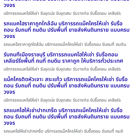
วงจร
บริการรถแบคโฮให้เช่า รับขุดบ่อ รับขุดสระ รับวางท่อ รับรื้อถอน เคลียร์ร
รถแบคโฮราคาถูกใกล้ฉัน บริการรถแม็คโครให้เช่า รับรื้อ
ถอน รับถมที่ ถมดิน ปรับพื้นที่ ขายส่งหินดินทราย แบบครบ
วงจร
รถแบคโฮราคาถูกใกล้ฉัน บริการรถแม็คโครให้เช่า รับรื้อถอน รับถมที่ ถมดิน
รับถมที่เมืองราชบุรี บริการรถแบคโฮให้เช่า รับรื้อถอน
เคลียร์ริ่งพื้นที่ ถมที่ ถมดิน ราคาถูก ให้บริการทั่วประเทศ
บริการรถแบคโฮให้เช่า รับขุดบ่อ รับขุดสระ รับวางท่อ รับรื้อถอน เคลียร์ร
แม็คโครติดหัวเจาะ สระแก้ว บริการรถแม็คโครให้เช่า รับรื้อ
ถอน รับถมที่ ถมดิน ปรับพื้นที่ ขายส่งหินดินทราย แบบครบ
วงจร
บริการรถแบคโฮให้เช่า รับขุดบ่อ รับขุดสระ รับวางท่อ รับรื้อถอน เคลียร์ร
รถแบคโฮให้เช่าปากเกร็ด บริการรถแม็คโครให้เช่า รับรื้อ
ถอน รับถมที่ ถมดิน ปรับพื้นที่ ขายส่งหินดินทราย แบบครบ
วงจร
รถแบคโฮให้เช่าปากเกร็ด บริการรถแม็คโครให้เช่า รับรื้อถอน รับถมที่ ถมดิ