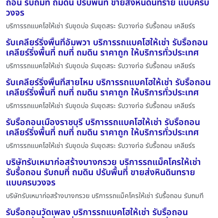
ถอน รับถมที่ ถมดิน ปรับพื้นที่ ขายส่งหินดินทราย แบบครบ
วงจร
บริการรถแบคโฮให้เช่า รับขุดบ่อ รับขุดสระ รับวางท่อ รับรื้อถอน เคลียร์ร
รับเคลียร์ริ่งพื้นที่อัมพวา บริการรถแบคโฮให้เช่า รับรื้อถอน
เคลียร์ริ่งพื้นที่ ถมที่ ถมดิน ราคาถูก ให้บริการทั่วประเทศ
บริการรถแบคโฮให้เช่า รับขุดบ่อ รับขุดสระ รับวางท่อ รับรื้อถอน เคลียร์ร
รับเคลียร์ริ่งพื้นที่สายไหม บริการรถแบคโฮให้เช่า รับรื้อถอน
เคลียร์ริ่งพื้นที่ ถมที่ ถมดิน ราคาถูก ให้บริการทั่วประเทศ
บริการรถแบคโฮให้เช่า รับขุดบ่อ รับขุดสระ รับวางท่อ รับรื้อถอน เคลียร์ร
รับรื้อถอนเมืองราชบุรี บริการรถแบคโฮให้เช่า รับรื้อถอน
เคลียร์ริ่งพื้นที่ ถมที่ ถมดิน ราคาถูก ให้บริการทั่วประเทศ
บริการรถแบคโฮให้เช่า รับขุดบ่อ รับขุดสระ รับวางท่อ รับรื้อถอน เคลียร์ร
บริษัทรับเหมาก่อสร้างบางกรวย บริการรถแม็คโครให้เช่า
รับรื้อถอน รับถมที่ ถมดิน ปรับพื้นที่ ขายส่งหินดินทราย
แบบครบวงจร
บริษัทรับเหมาก่อสร้างบางกรวย บริการรถแม็คโครให้เช่า รับรื้อถอน รับถมที
รับรื้อถอนวัดเพลง บริการรถแบคโฮให้เช่า รับรื้อถอน