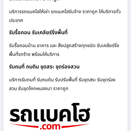
บริการรถแบคโฮให้เช่า รถแบคโฮรับจ้าง ราคาถูก ให้บริการทั่ว
ประเทศ
รับรื้อถอน รับเคลียร์ริ่งพื้นที่
รับรื้อถอนบ้าน อาคาร และ สิ่งปลูกสร้างทุกชนิด รับเคลียร์ริ่ง
พื้นที่รกร้าง พร้อมให้บริการ
รับถมที่ ถมดิน ขุดสระ ขุดร่องสวน
บริการรับถมที่ รับถมดิน รับปรับพื้นที่ รับขุดสระ รับขุดร่อง
สวน รับขุดโคกหนองนา ราคาถูก