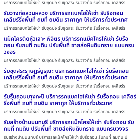
บริการรถแบคโฮให้เช่า รับขุดบ่อ รับขุดสระ รับวางท่อ รับรื้อถอน เคลียร์ร
รับวางท่อสวนหลวง บริการรถแบคโฮให้เช่า รับรื้อถอน
เคลียร์ริ่งพื้นที่ ถมที่ ถมดิน ราคาถูก ให้บริการทั่วประเทศ
บริการรถแบคโฮให้เช่า รับขุดบ่อ รับขุดสระ รับวางท่อ รับรื้อถอน เคลียร์ร
แม็คโครติดหัวเจาะ พิจิตร บริการรถแม็คโครให้เช่า รับรื้อ
ถอน รับถมที่ ถมดิน ปรับพื้นที่ ขายส่งหินดินทราย แบบครบ
วงจร
บริการรถแบคโฮให้เช่า รับขุดบ่อ รับขุดสระ รับวางท่อ รับรื้อถอน เคลียร์ร
รับขุดสระราษฎร์บูรณะ บริการรถแบคโฮให้เช่า รับรื้อถอน
เคลียร์ริ่งพื้นที่ ถมที่ ถมดิน ราคาถูก ให้บริการทั่วประเทศ
บริการรถแบคโฮให้เช่า รับขุดบ่อ รับขุดสระ รับวางท่อ รับรื้อถอน เคลียร์ร
รับรื้นถอนบางกะปิ บริการรถแบคโฮให้เช่า รับรื้อถอน เคลียร์
ริ่งพื้นที่ ถมที่ ถมดิน ราคาถูก ให้บริการทั่วประเทศ
บริการรถแบคโฮให้เช่า รับขุดบ่อ รับขุดสระ รับวางท่อ รับรื้อถอน เคลียร์ร
รับสร้างบ้านนนทบุรี บริการรถแม็คโครให้เช่า รับรื้อถอน รับ
ถมที่ ถมดิน ปรับพื้นที่ ขายส่งหินดินทราย แบบครบวงจร
รับสร้างบ้านนนทบุรี บริการรถแม็คโครให้เช่า รับรื้อถอน รับถมที่ ถมดิน ป