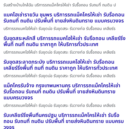
รับสร้างบ้านใกล้ฉัน บริการรถแม็คโครให้เช่า รับรื้อถอน รับถมที่ ถมดิน ป
แบคโฮเช่ารายวัน ชุมพร บริการรถแม็คโครให้เช่า รับรื้อถอน
รับถมที่ ถมดิน ปรับพื้นที่ ขายส่งหินดินทราย แบบครบวงจร
บริการรถแบคโฮให้เช่า รับขุดบ่อ รับขุดสระ รับวางท่อ รับรื้อถอน เคลียร์ร
รับขุดสระหลักสี่ บริการรถแบคโฮให้เช่า รับรื้อถอน เคลียร์ริ่ง
พื้นที่ ถมที่ ถมดิน ราคาถูก ให้บริการทั่วประเทศ
บริการรถแบคโฮให้เช่า รับขุดบ่อ รับขุดสระ รับวางท่อ รับรื้อถอน เคลียร์ร
รับขุดสระลาดกระบัง บริการรถแบคโฮให้เช่า รับรื้อถอน
เคลียร์ริ่งพื้นที่ ถมที่ ถมดิน ราคาถูก ให้บริการทั่วประเทศ
บริการรถแบคโฮให้เช่า รับขุดบ่อ รับขุดสระ รับวางท่อ รับรื้อถอน เคลียร์ร
แม็คโครรับจ้าง กรุงเทพมหานคร บริการรถแม็คโครให้เช่า
รับรื้อถอน รับถมที่ ถมดิน ปรับพื้นที่ ขายส่งหินดินทราย
แบบครบวงจร
บริการรถแบคโฮให้เช่า รับขุดบ่อ รับขุดสระ รับวางท่อ รับรื้อถอน เคลียร์ร
รับเคลียร์ริ่งพื้นที่นครปฐม บริการรถแม็คโครให้เช่า รับรื้อ
ถอน รับถมที่ ถมดิน ปรับพื้นที่ ขายส่งหินดินทราย แบบครบ
วงจร