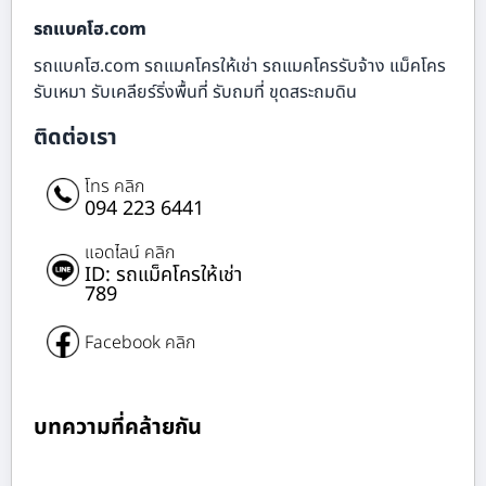
รถแบคโฮ.com
รถแบคโฮ.com รถแมคโครให้เช่า รถแมคโครรับจ้าง แม็คโคร
รับเหมา รับเคลียร์ริ่งพื้นที่ รับถมที่ ขุดสระถมดิน
ติดต่อเรา
โทร คลิก
094 223 6441
แอดไลน์ คลิก
ID: รถแม็คโครให้เช่า
789
Facebook คลิก
บทความที่คล้ายกัน