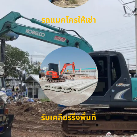
รถแมคโครให้เช่า
รับเคลียร์ริ่งพื้นที่