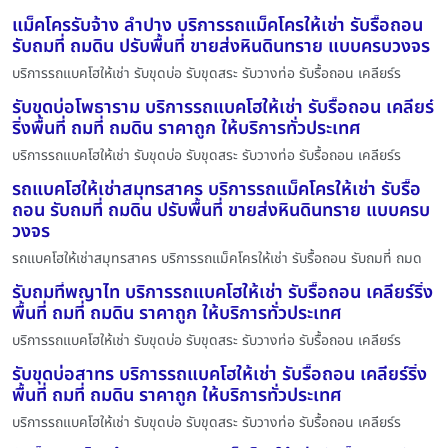
แม็คโครรับจ้าง ลำปาง บริการรถแม็คโครให้เช่า รับรื้อถอน
รับถมที่ ถมดิน ปรับพื้นที่ ขายส่งหินดินทราย แบบครบวงจร
บริการรถแบคโฮให้เช่า รับขุดบ่อ รับขุดสระ รับวางท่อ รับรื้อถอน เคลียร์ร
รับขุดบ่อโพธาราม บริการรถแบคโฮให้เช่า รับรื้อถอน เคลียร์
ริ่งพื้นที่ ถมที่ ถมดิน ราคาถูก ให้บริการทั่วประเทศ
บริการรถแบคโฮให้เช่า รับขุดบ่อ รับขุดสระ รับวางท่อ รับรื้อถอน เคลียร์ร
รถแบคโฮให้เช่าสมุทรสาคร บริการรถแม็คโครให้เช่า รับรื้อ
ถอน รับถมที่ ถมดิน ปรับพื้นที่ ขายส่งหินดินทราย แบบครบ
วงจร
รถแบคโฮให้เช่าสมุทรสาคร บริการรถแม็คโครให้เช่า รับรื้อถอน รับถมที่ ถมด
รับถมที่พญาไท บริการรถแบคโฮให้เช่า รับรื้อถอน เคลียร์ริ่ง
พื้นที่ ถมที่ ถมดิน ราคาถูก ให้บริการทั่วประเทศ
บริการรถแบคโฮให้เช่า รับขุดบ่อ รับขุดสระ รับวางท่อ รับรื้อถอน เคลียร์ร
รับขุดบ่อสาทร บริการรถแบคโฮให้เช่า รับรื้อถอน เคลียร์ริ่ง
พื้นที่ ถมที่ ถมดิน ราคาถูก ให้บริการทั่วประเทศ
บริการรถแบคโฮให้เช่า รับขุดบ่อ รับขุดสระ รับวางท่อ รับรื้อถอน เคลียร์ร