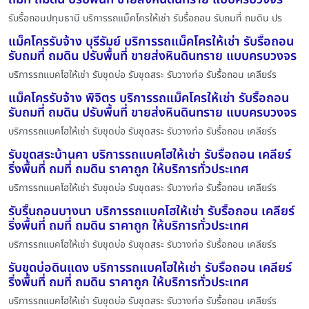
รับรื้อถอนปทุมธานี บริการรถแม็คโครให้เช่า รับรื้อถอน รับถมที่ ถมดิน ปร
แม็คโครรับจ้าง บุรีรัมย์ บริการรถแม็คโครให้เช่า รับรื้อถอน
รับถมที่ ถมดิน ปรับพื้นที่ ขายส่งหินดินทราย แบบครบวงจร
บริการรถแบคโฮให้เช่า รับขุดบ่อ รับขุดสระ รับวางท่อ รับรื้อถอน เคลียร์ร
แม็คโครรับจ้าง พิจิตร บริการรถแม็คโครให้เช่า รับรื้อถอน
รับถมที่ ถมดิน ปรับพื้นที่ ขายส่งหินดินทราย แบบครบวงจร
บริการรถแบคโฮให้เช่า รับขุดบ่อ รับขุดสระ รับวางท่อ รับรื้อถอน เคลียร์ร
รับขุดสระบ้านคา บริการรถแบคโฮให้เช่า รับรื้อถอน เคลียร์
ริ่งพื้นที่ ถมที่ ถมดิน ราคาถูก ให้บริการทั่วประเทศ
บริการรถแบคโฮให้เช่า รับขุดบ่อ รับขุดสระ รับวางท่อ รับรื้อถอน เคลียร์ร
รับรื้นถอนบางนา บริการรถแบคโฮให้เช่า รับรื้อถอน เคลียร์
ริ่งพื้นที่ ถมที่ ถมดิน ราคาถูก ให้บริการทั่วประเทศ
บริการรถแบคโฮให้เช่า รับขุดบ่อ รับขุดสระ รับวางท่อ รับรื้อถอน เคลียร์ร
รับขุดบ่อดินแดง บริการรถแบคโฮให้เช่า รับรื้อถอน เคลียร์
ริ่งพื้นที่ ถมที่ ถมดิน ราคาถูก ให้บริการทั่วประเทศ
บริการรถแบคโฮให้เช่า รับขุดบ่อ รับขุดสระ รับวางท่อ รับรื้อถอน เคลียร์ร