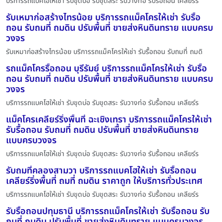
บริการรถแบคโฮให้เช่า รับขุดบ่อ รับขุดสระ รับวางท่อ รับรื้อถอน เคลียร์ร
รับเหมาก่อสร้างไทรน้อย บริการรถแม็คโครให้เช่า รับรื้อ
ถอน รับถมที่ ถมดิน ปรับพื้นที่ ขายส่งหินดินทราย แบบครบ
วงจร
รับเหมาก่อสร้างไทรน้อย บริการรถแม็คโครให้เช่า รับรื้อถอน รับถมที่ ถมดิ
รถแม็คโครรื้อถอน บุรีรัมย์ บริการรถแม็คโครให้เช่า รับรื้อ
ถอน รับถมที่ ถมดิน ปรับพื้นที่ ขายส่งหินดินทราย แบบครบ
วงจร
บริการรถแบคโฮให้เช่า รับขุดบ่อ รับขุดสระ รับวางท่อ รับรื้อถอน เคลียร์ร
แม็คโครเคลียร์ริ่งพื้นที่ ฉะเชิงเทรา บริการรถแม็คโครให้เช่า
รับรื้อถอน รับถมที่ ถมดิน ปรับพื้นที่ ขายส่งหินดินทราย
แบบครบวงจร
บริการรถแบคโฮให้เช่า รับขุดบ่อ รับขุดสระ รับวางท่อ รับรื้อถอน เคลียร์ร
รับถมที่คลองสามวา บริการรถแบคโฮให้เช่า รับรื้อถอน
เคลียร์ริ่งพื้นที่ ถมที่ ถมดิน ราคาถูก ให้บริการทั่วประเทศ
บริการรถแบคโฮให้เช่า รับขุดบ่อ รับขุดสระ รับวางท่อ รับรื้อถอน เคลียร์ร
รับรื้อถอนปทุมธานี บริการรถแม็คโครให้เช่า รับรื้อถอน รับ
ถมที่ ถมดิน ปรับพื้นที่ ขายส่งหินดินทราย แบบครบวงจร