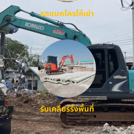
รถแมคโครให้เช่า
รับเคลียร์ริ่งพื้นที่