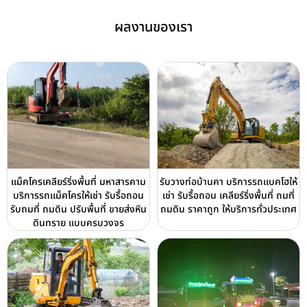
ผลงานของเรา
แม็คโครเคลียร์ริ่งพื้นที่ มหาสารคาม
รับวางท่อบ้านคา บริการรถแบคโฮให้
บริการรถแม็คโครให้เช่า รับรื้อถอน
เช่า รับรื้อถอน เคลียร์ริ่งพื้นที่ ถมที่
รับถมที่ ถมดิน ปรับพื้นที่ ขายส่งหิน
ถมดิน ราคาถูก ให้บริการทั่วประเทศ
ดินทราย แบบครบวงจร