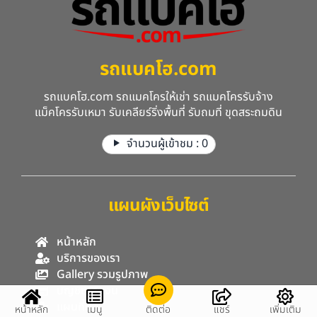
รถแบคโฮ.com
รถแบคโฮ.com รถแมคโครให้เช่า รถแมคโครรับจ้าง
แม็คโครรับเหมา รับเคลียร์ริ่งพื้นที่ รับถมที่ ขุดสระถมดิน
จำนวนผู้เข้าชม :
0
แผนผังเว็บไซต์
หน้าหลัก
บริการของเรา
Gallery รวมรูปภาพ
บัญชีชำระเงิน
แผนที่ตั้ง
หน้าหลัก
เมนู
ติดต่อ
แชร์
เพิ่มเติม