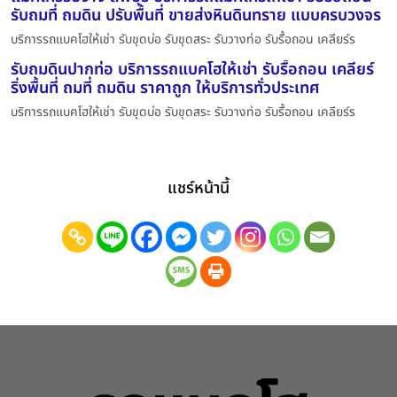
รับถมที่ ถมดิน ปรับพื้นที่ ขายส่งหินดินทราย แบบครบวงจร
บริการรถแบคโฮให้เช่า รับขุดบ่อ รับขุดสระ รับวางท่อ รับรื้อถอน เคลียร์ร
รับถมดินปากท่อ บริการรถแบคโฮให้เช่า รับรื้อถอน เคลียร์
ริ่งพื้นที่ ถมที่ ถมดิน ราคาถูก ให้บริการทั่วประเทศ
บริการรถแบคโฮให้เช่า รับขุดบ่อ รับขุดสระ รับวางท่อ รับรื้อถอน เคลียร์ร
แชร์หน้านี้