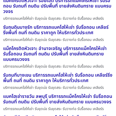
แม็คโครติดหัวเจาะ ร้อยเอ็ด บริการรถแม็คโครให้เช่า รับรื้อ
ถอน รับถมที่ ถมดิน ปรับพื้นที่ ขายส่งหินดินทราย แบบครบ
วงจร
บริการรถแบคโฮให้เช่า รับขุดบ่อ รับขุดสระ รับวางท่อ รับรื้อถอน เคลียร์ร
รับถมดินบางรัก บริการรถแบคโฮให้เช่า รับรื้อถอน เคลียร์
ริ่งพื้นที่ ถมที่ ถมดิน ราคาถูก ให้บริการทั่วประเทศ
บริการรถแบคโฮให้เช่า รับขุดบ่อ รับขุดสระ รับวางท่อ รับรื้อถอน เคลียร์ร
แม็คโครติดหัวเจาะ อำนาจเจริญ บริการรถแม็คโครให้เช่า
รับรื้อถอน รับถมที่ ถมดิน ปรับพื้นที่ ขายส่งหินดินทราย
แบบครบวงจร
บริการรถแบคโฮให้เช่า รับขุดบ่อ รับขุดสระ รับวางท่อ รับรื้อถอน เคลียร์ร
รับถมที่บางเขน บริการรถแบคโฮให้เช่า รับรื้อถอน เคลียร์ริ่ง
พื้นที่ ถมที่ ถมดิน ราคาถูก ให้บริการทั่วประเทศ
บริการรถแบคโฮให้เช่า รับขุดบ่อ รับขุดสระ รับวางท่อ รับรื้อถอน เคลียร์ร
แบคโฮเช่ารายวัน ลพบุรี บริการรถแม็คโครให้เช่า รับรื้อถอน
รับถมที่ ถมดิน ปรับพื้นที่ ขายส่งหินดินทราย แบบครบวงจร
บริการรถแบคโฮให้เช่า รับขุดบ่อ รับขุดสระ รับวางท่อ รับรื้อถอน เคลียร์ร