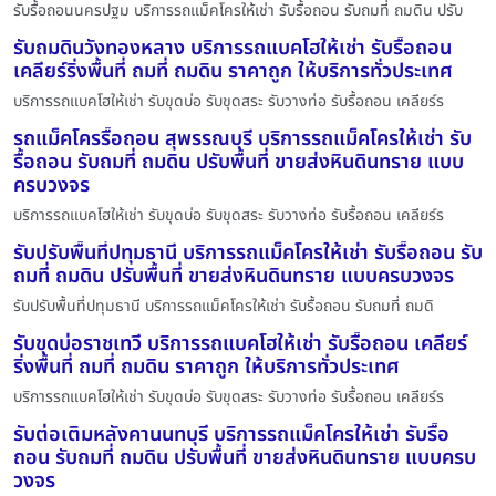
รับรื้อถอนนครปฐม บริการรถแม็คโครให้เช่า รับรื้อถอน รับถมที่ ถมดิน ปรับ
รับถมดินวังทองหลาง บริการรถแบคโฮให้เช่า รับรื้อถอน
เคลียร์ริ่งพื้นที่ ถมที่ ถมดิน ราคาถูก ให้บริการทั่วประเทศ
บริการรถแบคโฮให้เช่า รับขุดบ่อ รับขุดสระ รับวางท่อ รับรื้อถอน เคลียร์ร
รถแม็คโครรื้อถอน สุพรรณบุรี บริการรถแม็คโครให้เช่า รับ
รื้อถอน รับถมที่ ถมดิน ปรับพื้นที่ ขายส่งหินดินทราย แบบ
ครบวงจร
บริการรถแบคโฮให้เช่า รับขุดบ่อ รับขุดสระ รับวางท่อ รับรื้อถอน เคลียร์ร
รับปรับพื้นที่ปทุมธานี บริการรถแม็คโครให้เช่า รับรื้อถอน รับ
ถมที่ ถมดิน ปรับพื้นที่ ขายส่งหินดินทราย แบบครบวงจร
รับปรับพื้นที่ปทุมธานี บริการรถแม็คโครให้เช่า รับรื้อถอน รับถมที่ ถมดิ
รับขุดบ่อราชเทวี บริการรถแบคโฮให้เช่า รับรื้อถอน เคลียร์
ริ่งพื้นที่ ถมที่ ถมดิน ราคาถูก ให้บริการทั่วประเทศ
บริการรถแบคโฮให้เช่า รับขุดบ่อ รับขุดสระ รับวางท่อ รับรื้อถอน เคลียร์ร
รับต่อเติมหลังคานนทบุรี บริการรถแม็คโครให้เช่า รับรื้อ
ถอน รับถมที่ ถมดิน ปรับพื้นที่ ขายส่งหินดินทราย แบบครบ
วงจร