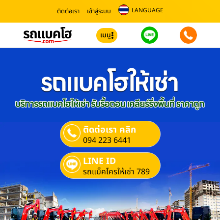
LANGUAGE
ติดต่อเรา
เข้าสู่ระบบ
เมนู
ติดต่อเรา คลิก
094 223 6441
LINE ID
รถแม็คโครให้เช่า 789