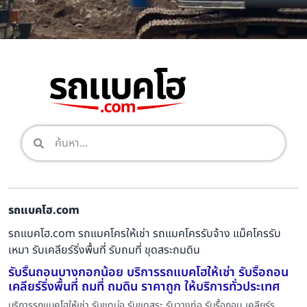
รถแบคโฮ.com
รถแบคโฮ.com รถแมคโครให้เช่า รถแมคโครรับจ้าง แม็คโครรับ
เหมา รับเคลียร์ริ่งพื้นที่ รับถมที่ ขุดสระถมดิน
รับรื้นถอนบางกอกน้อย บริการรถแบคโฮให้เช่า รับรื้อถอน
เคลียร์ริ่งพื้นที่ ถมที่ ถมดิน ราคาถูก ให้บริการทั่วประเทศ
บริการรถแบคโฮให้เช่า รับขุดบ่อ รับขุดสระ รับวางท่อ รับรื้อถอน เคลียร์ร