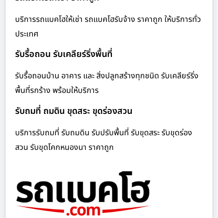
บริการรถแบคโฮให้เช่า รถแบคโฮรับจ้าง ราคาถูก ให้บริการทั่ว
ประเทศ
รับรื้อถอน รับเคลียร์ริ่งพื้นที่
รับรื้อถอนบ้าน อาคาร และ สิ่งปลูกสร้างทุกชนิด รับเคลียร์ริ่ง
พื้นที่รกร้าง พร้อมให้บริการ
รับถมที่ ถมดิน ขุดสระ ขุดร่องสวน
บริการรับถมที่ รับถมดิน รับปรับพื้นที่ รับขุดสระ รับขุดร่อง
สวน รับขุดโคกหนองนา ราคาถูก