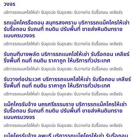
วงจร
บริการรถแบคโฮให้เช่า รับขุดบ่อ รับขุดสระ รับวางท่อ รับรื้อถอน เคลียร์ร
รถแม็คโครรื้อถอน สมุทรสงคราม บริการรถแม็คโครให้เช่า
รับรื้อถอน รับถมที่ ถมดิน ปรับพื้นที่ ขายส่งหินดินทราย
แบบครบวงจร
บริการรถแบคโฮให้เช่า รับขุดบ่อ รับขุดสระ รับวางท่อ รับรื้อถอน เคลียร์ร
รับถมที่บางพลัด บริการรถแบคโฮให้เช่า รับรื้อถอน เคลียร์
ริ่งพื้นที่ ถมที่ ถมดิน ราคาถูก ให้บริการทั่วประเทศ
บริการรถแบคโฮให้เช่า รับขุดบ่อ รับขุดสระ รับวางท่อ รับรื้อถอน เคลียร์ร
รับวางท่อประเวศ บริการรถแบคโฮให้เช่า รับรื้อถอน เคลียร์
ริ่งพื้นที่ ถมที่ ถมดิน ราคาถูก ให้บริการทั่วประเทศ
บริการรถแบคโฮให้เช่า รับขุดบ่อ รับขุดสระ รับวางท่อ รับรื้อถอน เคลียร์ร
แม็คโครรับจ้าง นครศรีธรรมราช บริการรถแม็คโครให้เช่า
รับรื้อถอน รับถมที่ ถมดิน ปรับพื้นที่ ขายส่งหินดินทราย
แบบครบวงจร
บริการรถแบคโฮให้เช่า รับขุดบ่อ รับขุดสระ รับวางท่อ รับรื้อถอน เคลียร์ร
แม็คโครรับจ้าง ลพบุรี บริการรถแม็คโครให้เช่า รับรื้อถอน