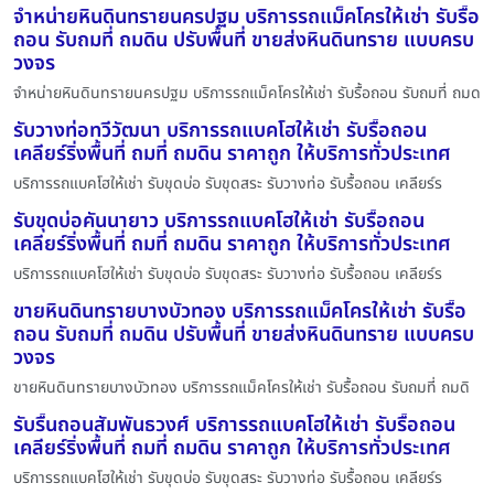
จำหน่ายหินดินทรายนครปฐม บริการรถแม็คโครให้เช่า รับรื้อ
ถอน รับถมที่ ถมดิน ปรับพื้นที่ ขายส่งหินดินทราย แบบครบ
วงจร
จำหน่ายหินดินทรายนครปฐม บริการรถแม็คโครให้เช่า รับรื้อถอน รับถมที่ ถมด
รับวางท่อทวีวัฒนา บริการรถแบคโฮให้เช่า รับรื้อถอน
เคลียร์ริ่งพื้นที่ ถมที่ ถมดิน ราคาถูก ให้บริการทั่วประเทศ
บริการรถแบคโฮให้เช่า รับขุดบ่อ รับขุดสระ รับวางท่อ รับรื้อถอน เคลียร์ร
รับขุดบ่อคันนายาว บริการรถแบคโฮให้เช่า รับรื้อถอน
เคลียร์ริ่งพื้นที่ ถมที่ ถมดิน ราคาถูก ให้บริการทั่วประเทศ
บริการรถแบคโฮให้เช่า รับขุดบ่อ รับขุดสระ รับวางท่อ รับรื้อถอน เคลียร์ร
ขายหินดินทรายบางบัวทอง บริการรถแม็คโครให้เช่า รับรื้อ
ถอน รับถมที่ ถมดิน ปรับพื้นที่ ขายส่งหินดินทราย แบบครบ
วงจร
ขายหินดินทรายบางบัวทอง บริการรถแม็คโครให้เช่า รับรื้อถอน รับถมที่ ถมดิ
รับรื้นถอนสัมพันธวงศ์ บริการรถแบคโฮให้เช่า รับรื้อถอน
เคลียร์ริ่งพื้นที่ ถมที่ ถมดิน ราคาถูก ให้บริการทั่วประเทศ
บริการรถแบคโฮให้เช่า รับขุดบ่อ รับขุดสระ รับวางท่อ รับรื้อถอน เคลียร์ร