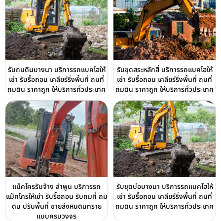
รับถมดินบางนา บริการรถแบคโฮให้
รับขุดสระหลักสี่ บริการรถแบคโฮให้
เช่า รับรื้อถอน เคลียร์ริ่งพื้นที่ ถมที่
เช่า รับรื้อถอน เคลียร์ริ่งพื้นที่ ถมที่
ถมดิน ราคาถูก ให้บริการทั่วประเทศ
ถมดิน ราคาถูก ให้บริการทั่วประเทศ
แม็คโครรับจ้าง ลำพูน บริการรถ
รับขุดบ่อบางนา บริการรถแบคโฮให้
แม็คโครให้เช่า รับรื้อถอน รับถมที่ ถม
เช่า รับรื้อถอน เคลียร์ริ่งพื้นที่ ถมที่
ดิน ปรับพื้นที่ ขายส่งหินดินทราย
ถมดิน ราคาถูก ให้บริการทั่วประเทศ
แบบครบวงจร