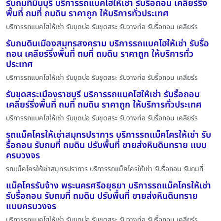
รับถมที่มีนบุรี บริการรถแบคโฮให้เช่า รับรื้อถอน เคลียร์ริ่ง
พื้นที่ ถมที่ ถมดิน ราคาถูก ให้บริการทั่วประเทศ
บริการรถแบคโฮให้เช่า รับขุดบ่อ รับขุดสระ รับวางท่อ รับรื้อถอน เคลียร์ร
รับถมดินเมืองสมุทรสงคราม บริการรถแบคโฮให้เช่า รับรื้อ
ถอน เคลียร์ริ่งพื้นที่ ถมที่ ถมดิน ราคาถูก ให้บริการทั่ว
ประเทศ
บริการรถแบคโฮให้เช่า รับขุดบ่อ รับขุดสระ รับวางท่อ รับรื้อถอน เคลียร์ร
รับขุดสระเมืองราชบุรี บริการรถแบคโฮให้เช่า รับรื้อถอน
เคลียร์ริ่งพื้นที่ ถมที่ ถมดิน ราคาถูก ให้บริการทั่วประเทศ
บริการรถแบคโฮให้เช่า รับขุดบ่อ รับขุดสระ รับวางท่อ รับรื้อถอน เคลียร์ร
รถแม็คโครให้เช่าสมุทรปราการ บริการรถแม็คโครให้เช่า รับ
รื้อถอน รับถมที่ ถมดิน ปรับพื้นที่ ขายส่งหินดินทราย แบบ
ครบวงจร
รถแม็คโครให้เช่าสมุทรปราการ บริการรถแม็คโครให้เช่า รับรื้อถอน รับถมที่
แม็คโครรับจ้าง พระนครศรีอยุธยา บริการรถแม็คโครให้เช่า
รับรื้อถอน รับถมที่ ถมดิน ปรับพื้นที่ ขายส่งหินดินทราย
แบบครบวงจร
บริการรถแบคโฮให้เช่า รับขุดบ่อ รับขุดสระ รับวางท่อ รับรื้อถอน เคลียร์ร