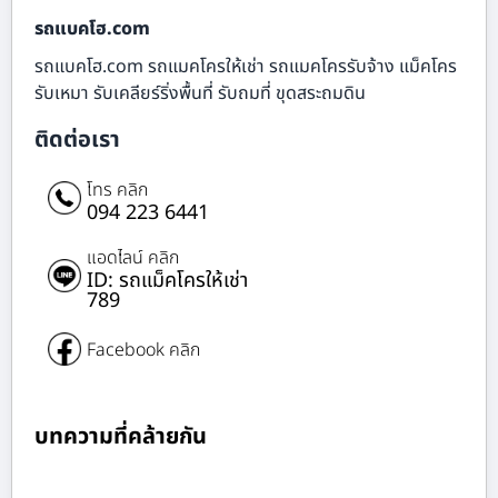
รถแบคโฮ.com
รถแบคโฮ.com รถแมคโครให้เช่า รถแมคโครรับจ้าง แม็คโคร
รับเหมา รับเคลียร์ริ่งพื้นที่ รับถมที่ ขุดสระถมดิน
ติดต่อเรา
โทร คลิก
094 223 6441
แอดไลน์ คลิก
ID: รถแม็คโครให้เช่า
789
Facebook คลิก
บทความที่คล้ายกัน