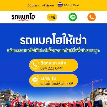
LANGUAGE
ติดต่อเรา
เข้าสู่ระบบ
เมนู
ติดต่อเรา คลิก
094 223 6441
LINE ID
รถแม็คโครให้เช่า 789