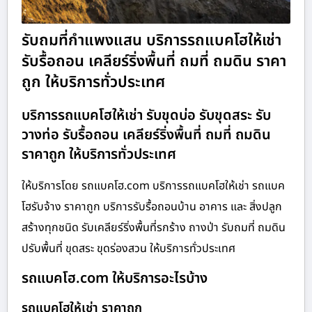
รับถมที่กำแพงแสน บริการรถแบคโฮให้เช่า
รับรื้อถอน เคลียร์ริ่งพื้นที่ ถมที่ ถมดิน ราคา
ถูก ให้บริการทั่วประเทศ
บริการรถแบคโฮให้เช่า รับขุดบ่อ รับขุดสระ รับ
วางท่อ รับรื้อถอน เคลียร์ริ่งพื้นที่ ถมที่ ถมดิน
ราคาถูก ให้บริการทั่วประเทศ
ให้บริการโดย รถแบคโฮ.com บริการรถแบคโฮให้เช่า รถแบค
โฮรับจ้าง ราคาถูก บริการรับรื้อถอนบ้าน อาคาร และ สิ่งปลูก
สร้างทุกชนิด รับเคลียร์ริ่งพื้นที่รกร้าง ถางป่า รับถมที่ ถมดิน
ปรับพื้นที่ ขุดสระ ขุดร่องสวน ให้บริการทั่วประเทศ
รถแบคโฮ.com ให้บริการอะไรบ้าง
รถแบคโฮให้เช่า ราคาถูก