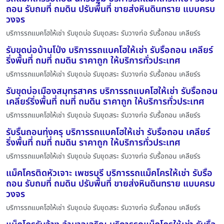
ถอน รับถมที่ ถมดิน ปรับพื้นที่ ขายส่งหินดินทราย แบบครบ
วงจร
บริการรถแบคโฮให้เช่า รับขุดบ่อ รับขุดสระ รับวางท่อ รับรื้อถอน เคลียร์ร
รับขุดบ่อบ้านโป่ง บริการรถแบคโฮให้เช่า รับรื้อถอน เคลียร์
ริ่งพื้นที่ ถมที่ ถมดิน ราคาถูก ให้บริการทั่วประเทศ
บริการรถแบคโฮให้เช่า รับขุดบ่อ รับขุดสระ รับวางท่อ รับรื้อถอน เคลียร์ร
รับขุดบ่อเมืองสมุทรสาคร บริการรถแบคโฮให้เช่า รับรื้อถอน
เคลียร์ริ่งพื้นที่ ถมที่ ถมดิน ราคาถูก ให้บริการทั่วประเทศ
บริการรถแบคโฮให้เช่า รับขุดบ่อ รับขุดสระ รับวางท่อ รับรื้อถอน เคลียร์ร
รับรื้นถอนทุ่งครุ บริการรถแบคโฮให้เช่า รับรื้อถอน เคลียร์
ริ่งพื้นที่ ถมที่ ถมดิน ราคาถูก ให้บริการทั่วประเทศ
บริการรถแบคโฮให้เช่า รับขุดบ่อ รับขุดสระ รับวางท่อ รับรื้อถอน เคลียร์ร
แม็คโครติดหัวเจาะ เพชรบุรี บริการรถแม็คโครให้เช่า รับรื้อ
ถอน รับถมที่ ถมดิน ปรับพื้นที่ ขายส่งหินดินทราย แบบครบ
วงจร
บริการรถแบคโฮให้เช่า รับขุดบ่อ รับขุดสระ รับวางท่อ รับรื้อถอน เคลียร์ร