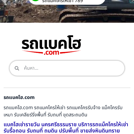
รถแม็คโครให้เช่า 789
รถแบคโฮ.com
รถแบคโฮ.com รถแมคโครให้เช่า รถแมคโครรับจ้าง แม็คโครรับ
เหมา รับเคลียร์ริ่งพื้นที่ รับถมที่ ขุดสระถมดิน
แบคโฮเช่ารายวัน นครศรีธรรมราช บริการรถแม็คโครให้เช่า
รับรื้อถอน รับถมที่ ถมดิน ปรับพื้นที่ ขายส่งหินดินทราย