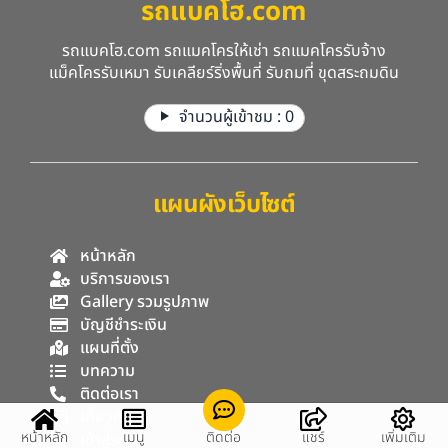
รถแบคโฮ.com
รถแบคโฮ.com รถแมคโครให้เช่า รถแมคโครรับจ้าง
แม็คโครรับเหมา รับเคลียร์ริ่งพื้นที่ รับถมที่ ขุดสระถมดิน
จำนวนผู้เข้าชม :
0
แผนผังเว็บไซต์
หน้าหลัก
บริการของเรา
Gallery รวมรูปภาพ
บัญชีชำระเงิน
แผนที่ตั้ง
บทความ
ติดต่อเรา
เกี่ยวกับเรา
หน้าหลัก
เมนู
ติดต่อ
แชร์
เพิ่มเติม
เข้าสู่ระบบ