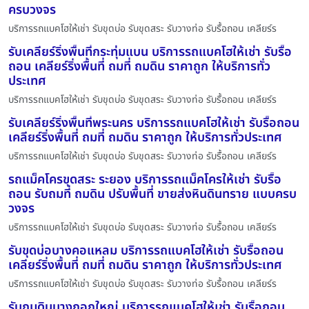
ครบวงจร
บริการรถแบคโฮให้เช่า รับขุดบ่อ รับขุดสระ รับวางท่อ รับรื้อถอน เคลียร์ร
รับเคลียร์ริ่งพื้นที่กระทุ่มแบน บริการรถแบคโฮให้เช่า รับรื้อ
ถอน เคลียร์ริ่งพื้นที่ ถมที่ ถมดิน ราคาถูก ให้บริการทั่ว
ประเทศ
บริการรถแบคโฮให้เช่า รับขุดบ่อ รับขุดสระ รับวางท่อ รับรื้อถอน เคลียร์ร
รับเคลียร์ริ่งพื้นที่พระนคร บริการรถแบคโฮให้เช่า รับรื้อถอน
เคลียร์ริ่งพื้นที่ ถมที่ ถมดิน ราคาถูก ให้บริการทั่วประเทศ
บริการรถแบคโฮให้เช่า รับขุดบ่อ รับขุดสระ รับวางท่อ รับรื้อถอน เคลียร์ร
รถแม็คโครขุดสระ ระยอง บริการรถแม็คโครให้เช่า รับรื้อ
ถอน รับถมที่ ถมดิน ปรับพื้นที่ ขายส่งหินดินทราย แบบครบ
วงจร
บริการรถแบคโฮให้เช่า รับขุดบ่อ รับขุดสระ รับวางท่อ รับรื้อถอน เคลียร์ร
รับขุดบ่อบางคอแหลม บริการรถแบคโฮให้เช่า รับรื้อถอน
เคลียร์ริ่งพื้นที่ ถมที่ ถมดิน ราคาถูก ให้บริการทั่วประเทศ
บริการรถแบคโฮให้เช่า รับขุดบ่อ รับขุดสระ รับวางท่อ รับรื้อถอน เคลียร์ร
รับถมดินบางกอกใหญ่ บริการรถแบคโฮให้เช่า รับรื้อถอน