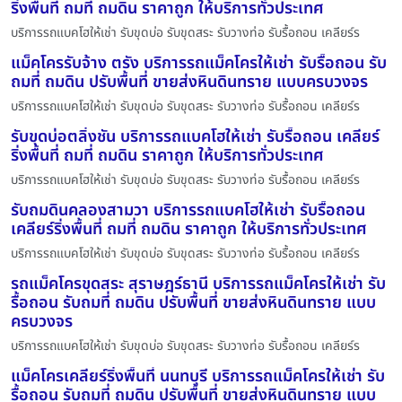
ริ่งพื้นที่ ถมที่ ถมดิน ราคาถูก ให้บริการทั่วประเทศ
บริการรถแบคโฮให้เช่า รับขุดบ่อ รับขุดสระ รับวางท่อ รับรื้อถอน เคลียร์ร
แม็คโครรับจ้าง ตรัง บริการรถแม็คโครให้เช่า รับรื้อถอน รับ
ถมที่ ถมดิน ปรับพื้นที่ ขายส่งหินดินทราย แบบครบวงจร
บริการรถแบคโฮให้เช่า รับขุดบ่อ รับขุดสระ รับวางท่อ รับรื้อถอน เคลียร์ร
รับขุดบ่อตลิ่งชัน บริการรถแบคโฮให้เช่า รับรื้อถอน เคลียร์
ริ่งพื้นที่ ถมที่ ถมดิน ราคาถูก ให้บริการทั่วประเทศ
บริการรถแบคโฮให้เช่า รับขุดบ่อ รับขุดสระ รับวางท่อ รับรื้อถอน เคลียร์ร
รับถมดินคลองสามวา บริการรถแบคโฮให้เช่า รับรื้อถอน
เคลียร์ริ่งพื้นที่ ถมที่ ถมดิน ราคาถูก ให้บริการทั่วประเทศ
บริการรถแบคโฮให้เช่า รับขุดบ่อ รับขุดสระ รับวางท่อ รับรื้อถอน เคลียร์ร
รถแม็คโครขุดสระ สุราษฎร์ธานี บริการรถแม็คโครให้เช่า รับ
รื้อถอน รับถมที่ ถมดิน ปรับพื้นที่ ขายส่งหินดินทราย แบบ
ครบวงจร
บริการรถแบคโฮให้เช่า รับขุดบ่อ รับขุดสระ รับวางท่อ รับรื้อถอน เคลียร์ร
แม็คโครเคลียร์ริ่งพื้นที่ นนทบุรี บริการรถแม็คโครให้เช่า รับ
รื้อถอน รับถมที่ ถมดิน ปรับพื้นที่ ขายส่งหินดินทราย แบบ