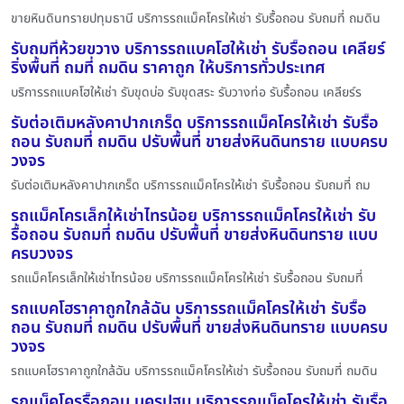
ขายหินดินทรายปทุมธานี บริการรถแม็คโครให้เช่า รับรื้อถอน รับถมที่ ถมดิน
รับถมที่ห้วยขวาง บริการรถแบคโฮให้เช่า รับรื้อถอน เคลียร์
ริ่งพื้นที่ ถมที่ ถมดิน ราคาถูก ให้บริการทั่วประเทศ
บริการรถแบคโฮให้เช่า รับขุดบ่อ รับขุดสระ รับวางท่อ รับรื้อถอน เคลียร์ร
รับต่อเติมหลังคาปากเกร็ด บริการรถแม็คโครให้เช่า รับรื้อ
ถอน รับถมที่ ถมดิน ปรับพื้นที่ ขายส่งหินดินทราย แบบครบ
วงจร
รับต่อเติมหลังคาปากเกร็ด บริการรถแม็คโครให้เช่า รับรื้อถอน รับถมที่ ถม
รถแม็คโครเล็กให้เช่าไทรน้อย บริการรถแม็คโครให้เช่า รับ
รื้อถอน รับถมที่ ถมดิน ปรับพื้นที่ ขายส่งหินดินทราย แบบ
ครบวงจร
รถแม็คโครเล็กให้เช่าไทรน้อย บริการรถแม็คโครให้เช่า รับรื้อถอน รับถมที่
รถแบคโฮราคาถูกใกล้ฉัน บริการรถแม็คโครให้เช่า รับรื้อ
ถอน รับถมที่ ถมดิน ปรับพื้นที่ ขายส่งหินดินทราย แบบครบ
วงจร
รถแบคโฮราคาถูกใกล้ฉัน บริการรถแม็คโครให้เช่า รับรื้อถอน รับถมที่ ถมดิน
รถแม็คโครรื้อถอน นครปฐม บริการรถแม็คโครให้เช่า รับรื้อ