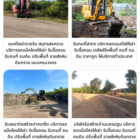
แบคโฮเช่ารายวัน สมุทรสงคราม
รับถมที่สาทร บริการรถแบคโฮให้เช่า
บริการรถแม็คโครให้เช่า รับรื้อถอน
รับรื้อถอน เคลียร์ริ่งพื้นที่ ถมที่ ถม
รับถมที่ ถมดิน ปรับพื้นที่ ขายส่งหิน
ดิน ราคาถูก ให้บริการทั่วประเทศ
ดินทราย แบบครบวงจร
รับเหมาก่อสร้างปากเกร็ด บริการรถ
บริษัทรับสร้างบ้านนครปฐม บริการ
แม็คโครให้เช่า รับรื้อถอน รับถมที่ ถม
รถแม็คโครให้เช่า รับรื้อถอน รับถมที่
ดิน ปรับพื้นที่ ขายส่งหินดินทราย
ถมดิน ปรับพื้นที่ ขายส่งหินดินทราย