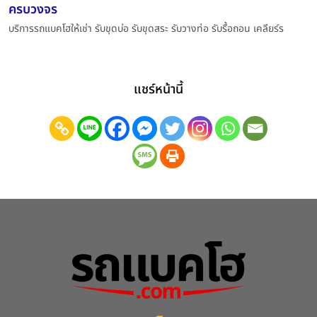
ครบวงจร
บริการรถแบคโฮให้เช่า รับขุดบ่อ รับขุดสระ รับวางท่อ รับรื้อถอน เคลียร์ร
แชร์หน้านี้