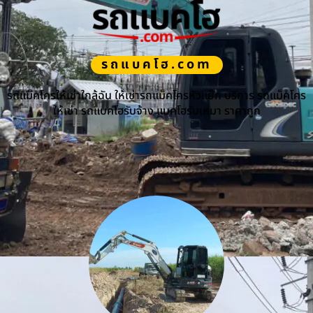
รถแบคโฮ.com
รถแม็คโครให้เช่าใกล้ฉัน ให้เช่ารถแม็คโครหัวแย็ก บริการ รถแม็คโคร
ให้เช่า รถแบคโฮรับจ้าง แบคโฮรับเหมา ราคาถูก