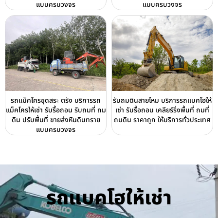
แบบครบวงจร
แบบครบวงจร
รถแม็คโครขุดสระ ตรัง บริการรถ
รับถมดินสายไหม บริการรถแบคโฮให้
แม็คโครให้เช่า รับรื้อถอน รับถมที่ ถม
เช่า รับรื้อถอน เคลียร์ริ่งพื้นที่ ถมที่
ดิน ปรับพื้นที่ ขายส่งหินดินทราย
ถมดิน ราคาถูก ให้บริการทั่วประเทศ
แบบครบวงจร
รถแบคโฮให้เช่า