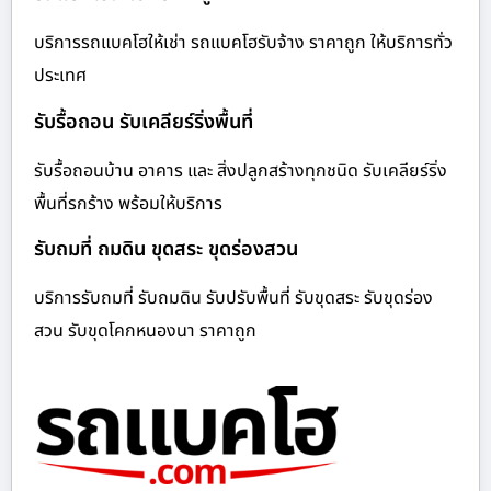
บริการรถแบคโฮให้เช่า รถแบคโฮรับจ้าง ราคาถูก ให้บริการทั่ว
ประเทศ
รับรื้อถอน รับเคลียร์ริ่งพื้นที่
รับรื้อถอนบ้าน อาคาร และ สิ่งปลูกสร้างทุกชนิด รับเคลียร์ริ่ง
พื้นที่รกร้าง พร้อมให้บริการ
รับถมที่ ถมดิน ขุดสระ ขุดร่องสวน
บริการรับถมที่ รับถมดิน รับปรับพื้นที่ รับขุดสระ รับขุดร่อง
สวน รับขุดโคกหนองนา ราคาถูก